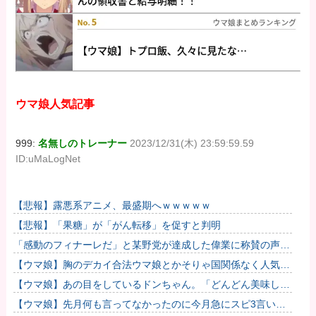
ウマ娘人気記事
999:
名無しのトレーナー
2023/12/31(木) 23:59:59.59
ID:uMaLogNet
【悲報】露悪系アニメ、最盛期へｗｗｗｗｗ
【悲報】「果糖」が「がん転移」を促すと判明
「感動のフィナーレだ」と某野党が達成した偉業に称賛の声が
殺到、なんかヒーロー番組の最終回を見ているような気分
【ウマ娘】胸のデカイ合法ウマ娘とかそりゃ国関係なく人気出
に……
るわな
【ウマ娘】あの目をしているドンちゃん。「どんどん美味しく
実る…♡」
【ウマ娘】先月何も言ってなかったのに今月急にスピ3言い出