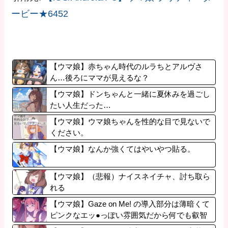
ービー★6452
【ウマ娘】赤ちゃん時代のルラちとアルヴさ
ん…後ろにママが見えるな？
【ウマ娘】ドンちゃんと一緒に夏休みを過ごし
たい人生だった…
【ウマ娘】ウマ娘ちゃんを性的な目で見ないで
ください。
【ウマ娘】なんか強くてはやいやつ貼る。
【ウマ娘】（悲報）ナイスネイチャ、討ち取ら
れる
【ウマ娘】Gaze on Me! の導入部分は薄暗くて
ピンクなエッ●っぽい雰囲気だから何でも叡智
に見えるよね。