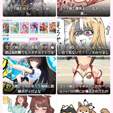
【ウマ娘】セイバーなウマ娘た
【ウマ娘】微笑ましい忠犬たちの
ち。
夜…
【ウマ娘】チムレ育成のサポカ編
【ウマ娘】アイちゃんをいやらし
成は短距離でもスタチヨドトウを
い目で見ないで！！→ わかりまし
編成するってマジ！？ 根性サポカ
た…
を編成していた意味…
【ウマ娘】ライトオって地味に曲
【ウマ娘】アイネスのこのモーシ
線ボディだよな
ョンいつの間にか修正されてたの
か