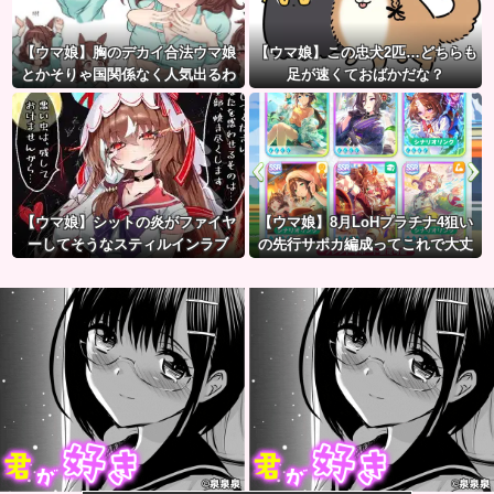
【ウマ娘】胸のデカイ合法ウマ娘
【ウマ娘】この忠犬2匹…どちらも
とかそりゃ国関係なく人気出るわ
足が速くておばかだな？
な
【ウマ娘】シットの炎がファイヤ
【ウマ娘】8月LoHプラチナ4狙い
ーしてそうなスティルインラブ
の先行サポカ編成ってこれで大丈
（セーラーマーズ衣装）
夫？