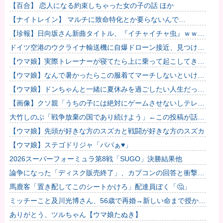
したのが怪しいよな。
【百合】 恋人になる約束しちゃった女の子の話 ほか
【ナイトレイン】 マルチに致命特化とか要らないんで…
【珍報】日向坂さん新曲タイトル、『イチャイチャ虫』ｗｗｗ
★2
ドイツ空港のウクライナ輸送機に自爆ドローン接近、見つけた
空港職員が蹴り落とす…高性能プラスチック爆弾搭載！
【ウマ娘】実際トレーナーが寝てたら上に乗って起こしてきそ
うなウマ娘
【ウマ娘】なんで暑かったらこの服着てマーチしないといけな
いんだよぉ…
【ウマ娘】ドンちゃんと一緒に夏休みを過ごしたい人生だっ
た…
【画像】クソ親「うちの子には絶対にゲームさせないしテレビ
も見させない！！！！！」
大竹しのぶ「戦争放棄の国であり続けよう」←この投稿が話題
に
【ウマ娘】先頭が好きな方のスズカと戦闘が好きな方のスズカ
【ウマ娘】ステゴドリジャ「パパぁ♥」
2026スーパーフォーミュラ第8戦「SUGO」決勝結果他
論争になった「ディスク販売終了」、カプコンの回答と衝撃の
詳細がコチラ・・・「え？ウチはデジタルが9割なんで特に影
馬鹿客「置き配してこのシートかけろ」配達員ぼく「🤔」
響ないっ...
ミッチーこと及川光博さん、56歳で再婚→新しい命まで授かる
ｗｗｗｗｗ
ありがとう、ツルちゃん【ウマ娘たぬき】