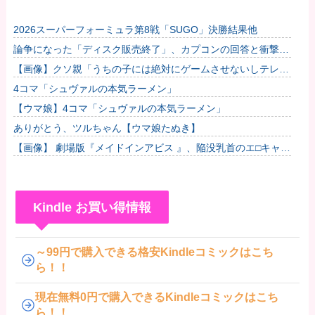
2026スーパーフォーミュラ第8戦「SUGO」決勝結果他
論争になった「ディスク販売終了」、カプコンの回答と衝撃の
詳細がコチラ・・・「え？ウチはデジタルが9割なんで特に影
【画像】クソ親「うちの子には絶対にゲームさせないしテレビ
響ないっ...
も見させない！！！！！」
4コマ「シュヴァルの本気ラーメン」
【ウマ娘】4コマ「シュヴァルの本気ラーメン」
ありがとう、ツルちゃん【ウマ娘たぬき】
【画像】 劇場版『メイドインアビス 』、陥没乳首のエ□キャラ
「テパステ」が登場するPVが公開される
Kindle お買い得情報
～99円で購入できる格安Kindleコミックはこち
ら！！
現在無料0円で購入できるKindleコミックはこち
ら！！