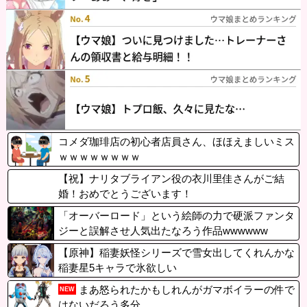
コメダ珈琲店の初心者店員さん、ほほえましいミス
ｗｗｗｗｗｗｗｗ
【祝】ナリタブライアン役の衣川里佳さんがご結
婚！おめでとうございます！
「オーバーロード」という絵師の力で硬派ファンタ
ジーと誤解させ人気出たなろう作品wwwwww
【原神】稲妻妖怪シリーズで雪女出してくれんかな
稲妻星5キャラで氷欲しい
まあ怒られたかもしれんがガマボイラーの件で
NEW
はないだろう多分