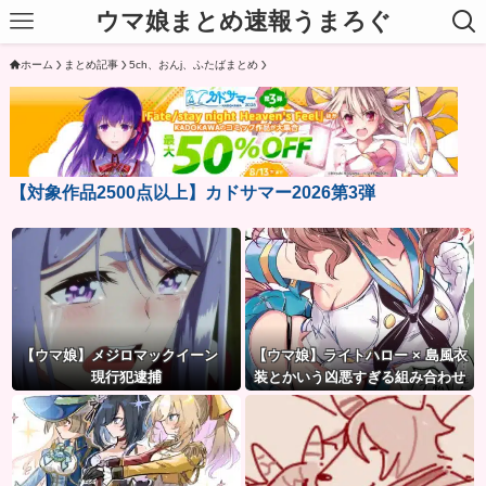
ウマ娘まとめ速報うまろぐ
ホーム
まとめ記事
5ch、おんj、ふたばまとめ
【対象作品2500点以上】カドサマー2026第3弾
【ウマ娘】メジロマックイーン
【ウマ娘】ライトハロー × 島風衣
現行犯逮捕
装とかいう凶悪すぎる組み合わせ
ｗｗｗ「大変なことに…」