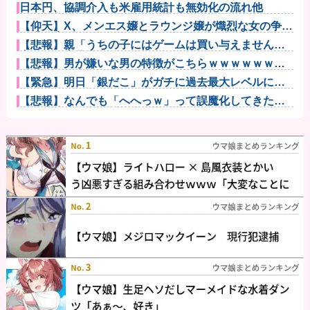
日本円、協調介入も米雇用統計も無効化の流れ他
【仰天】X、メンエス嬢とラウンジ嬢が熾烈な女の争い
を繰り広げ...
【悲報】親「うちの子にはゲームは買い与えません。
本だけで十分...
【悲報】男が嫌いな男の特徴がこちらｗｗｗｗｗｗｗ
ｗｗｗ
【緊急】明日「銀だこ」がガチに過去最大レベルに混
みそうwww...
【悲報】なんでも「へへっｗ」って誤魔化してきたワ
イの末路がこ...