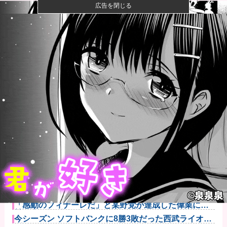
広告を閉じる
【悲報】粗品、永久追放ｗｗｗｗｗｗｗｗｗｗｗｗｗ
ｗｗ（証拠あ...
夫さん、妻に「天井のシミ数えてれば終わるでな」と
押し倒されて...
【悲報】Z世代「求刑7年のジャンポケ斎藤は口封じに
被害者殺し...
【画像】咲-saki-作者、ようやく『奇乳』に気付くｗｗ
ｗｗ
日米のレアアース脱中国依存、量とコストで行き詰ま
り…台湾メデ...
【速報】習近平が愛国心を煽った結果、日本兵を撃退
する「抗日テ...
「感動のフィナーレだ」と某野党が達成した偉業に称
賛の声が殺到...
今シーズン ソフトバンクに8勝3敗だった西武ライオン
ズさん...