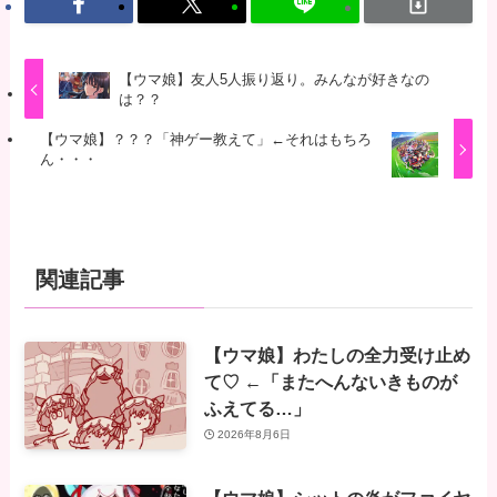
【ウマ娘】友人5人振り返り。みんなが好きなの
は？？
【ウマ娘】？？？「神ゲー教えて」←それはもちろ
ん・・・
関連記事
【ウマ娘】わたしの全力受け止め
て♡ ←「またへんないきものが
ふえてる…」
2026年8月6日