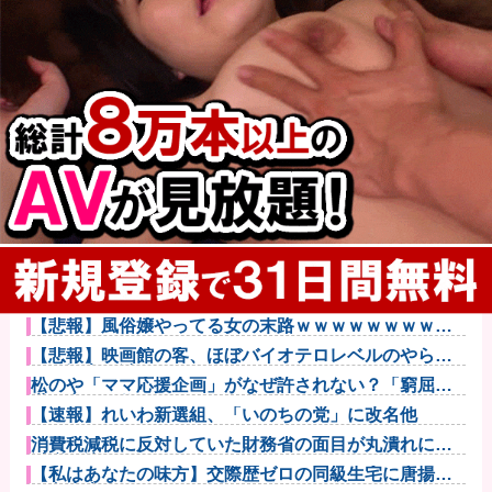
オコエ瑠偉、メキシコに渡って2球団を即クビ→SNS更
新が3ヶ...
【警告】社会人「スムージーにキウイ皮ごと入れよ。
これ美容にい...
【悲報】風俗嬢やってる女の末路ｗｗｗｗｗｗｗｗｗ
ｗｗ
【悲報】映画館の客、ほぼバイオテロレベルのやらか
しで観客が避...
松のや「ママ応援企画」がなぜ許されない？「窮屈な
世の中」に住...
【速報】れいわ新選組、「いのちの党」に改名他
消費税減税に反対していた財務省の面目が丸潰れに、
減税が決まっ...
【私はあなたの味方】交際歴ゼロの同級生宅に唐揚げ
や文庫本を2...