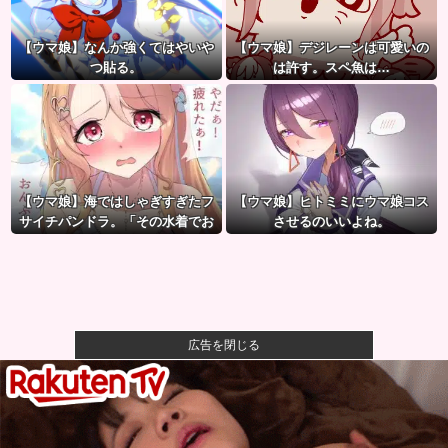
【ウマ娘】なんか強くてはやいや
【ウマ娘】デジレーンは可愛いの
つ貼る。
は許す。スペ魚は…
【ウマ娘】海ではしゃぎすぎたフ
【ウマ娘】ヒトミミにウマ娘コス
サイチパンドラ。「その水着でお
させるのいいよね。
んぶはマズイ…」
広告を閉じる