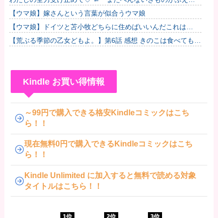
る…」
【ウマ娘】嫁さんという言葉が似合うウマ娘
【ウマ娘】ドイツと苫小牧どちらに住めばいいんだこれは…
【荒ぶる季節の乙女どもよ。】第6話 感想 きのこは食べても太
らない？
Kindle お買い得情報
～99円で購入できる格安Kindleコミックはこち
ら！！
現在無料0円で購入できるKindleコミックはこち
ら！！
Kindle Unlimited に加入すると無料で読める対象
タイトルはこちら！！
1位
2位
3位