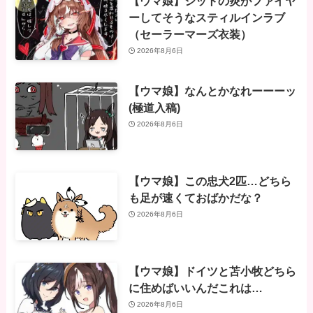
【ウマ娘】シットの炎がファイヤ
ーしてそうなスティルインラブ
（セーラーマーズ衣装）
2026年8月6日
【ウマ娘】なんとかなれーーーッ
(極道入稿)
2026年8月6日
【ウマ娘】この忠犬2匹…どちら
も足が速くておばかだな？
2026年8月6日
【ウマ娘】ドイツと苫小牧どちら
に住めばいいんだこれは…
2026年8月6日