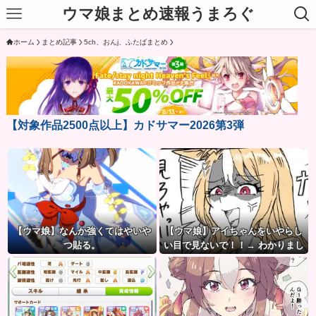
ウマ娘まとめ速報うまろぐ
ホーム
まとめ記事
5ch、おんj、ふたばまとめ
【対象作品2500点以上】カドサマー2026第3弾
【ウマ娘】なんか強くてはやいや
【ウマ娘】アイちゃんをいやらし
つ貼る。
い目で見ないで！！→ わかりまし
た…