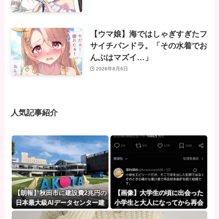
【ウマ娘】海ではしゃぎすぎたフ
サイチパンドラ。「その水着でお
んぶはマズイ…」
2026年8月6日
人気記事紹介
【朗報】秋田市に建設費2兆円の
【画像】大学生の頃に出会った
日本最大級AIデータセンター建
小学生と大人になってから再会
設へ UAEなどが投資
し結婚した男、めちゃくちゃ叩