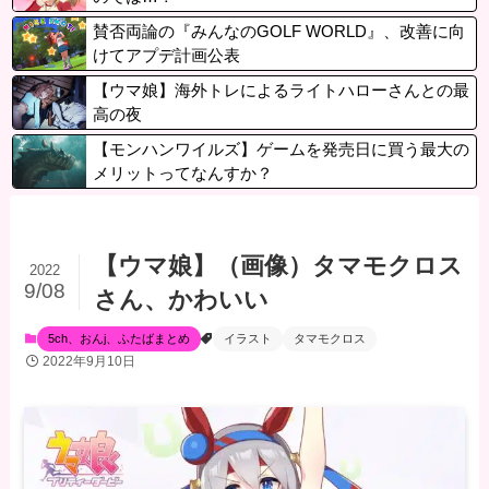
賛否両論の『みんなのGOLF WORLD』、改善に向
けてアプデ計画公表
【ウマ娘】海外トレによるライトハローさんとの最
高の夜
【モンハンワイルズ】ゲームを発売日に買う最大の
メリットってなんすか？
【ウマ娘】（画像）タマモクロス
2022
9/08
さん、かわいい
5ch、おんj、ふたばまとめ
イラスト
タマモクロス
2022年9月10日