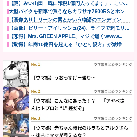
【謎】みい山田「既に印税1億円入ってます」←こいつ
がネットの...
大型バイクを新車で買うならカワサキZ900RSとホンダ
CB1...
【画像あり】リーンの翼とかいう物語のエンディング
が富野作品の...
【画像】ビリー・アイリッシュ(24)、ライブで超モリマ
ンスジ...
【悲報】Mrs. GREEN APPLE、マジで逝くwwww...
【驚愕】年商10億円を超える『ひとり親方』が激増
Mac m...