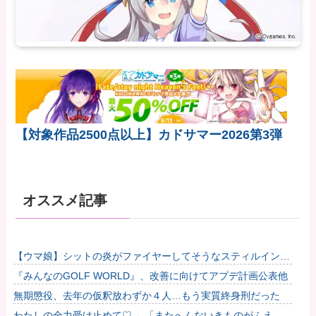
【対象作品2500点以上】カドサマー2026第3弾
オススメ記事
【ウマ娘】シットの炎がファイヤーしてそうなスティルインラ
ブ（セーラーマーズ衣装）他
『みんなのGOLF WORLD』、改善に向けてアプデ計画公表他
無期懲役、去年の仮釈放わずか４人…もう実質終身刑だった
わたしの全力受け止めて♡ ←「またへんないきものがふえて