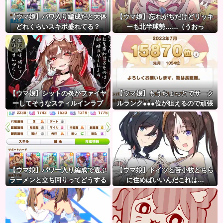
【ウマ娘】パワ入り編成だと大体
【ウマ娘】忘れがちだけどリッキ
どれくらいスキポ盛れてる？
ーも北半球勢……（うおっ
【ウマ娘】シットの炎がファイヤ
【ウマ娘】もうちょっとでサーク
ーしてそうなスティルインラブ
ルランク●●●位が狙えるので頑張
（セーラーマーズ衣装）
りましょう。← これ
【ウマ娘】パワー入り編成で選ぶ
【ウマ娘】ドイツと苫小牧どちら
ラーメンと立ち回りってどうする
に住めばいいんだこれは…
べきなの？