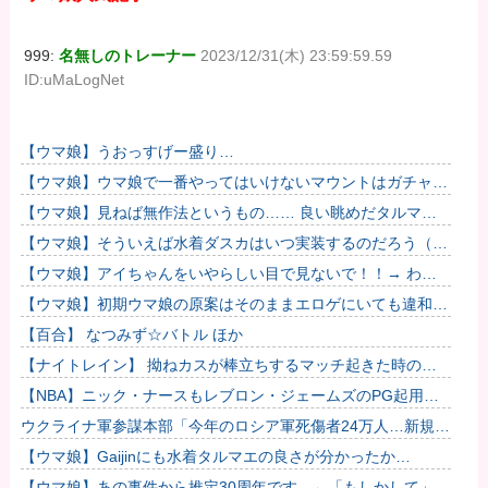
999:
名無しのトレーナー
2023/12/31(木) 23:59:59.59
ID:uMaLogNet
【ウマ娘】うおっすげー盛り…
【ウマ娘】ウマ娘で一番やってはいけないマウントはガチャで
も育成でもグッズでもなく、これ。
【ウマ娘】見ねば無作法というもの…… 良い眺めだタルマ
エ…（殴
【ウマ娘】そういえば水着ダスカはいつ実装するのだろう（ﾃﾞ
ｯｯｯ
【ウマ娘】アイちゃんをいやらしい目で見ないで！！→ わか
りました…
【ウマ娘】初期ウマ娘の原案はそのままエロゲにいても違和感
がないんだ。
【百合】 なつみず☆バトル ほか
【ナイトレイン】 拗ねカスが棒立ちするマッチ起きた時の対
処法
【NBA】ニック・ナースもレブロン・ジェームズのPG起用を
示唆か
ウクライナ軍参謀本部「今年のロシア軍死傷者24万人…新規兵
力の募集規模を上回る」！
【ウマ娘】Gaijinにも水着タルマエの良さが分かったか…
【ウマ娘】あの事件から推定30周年です。←「もしかして」