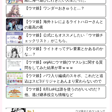
緒に海へ遊びに行きたい人生だった。
【ウマ娘】ワンダーおきゅうと…？
【ウマ娘】海外トレによるライトハローさんと
の最高の夜
【ウマ娘】公式にもオススメしたい「ウマ娘チ
ェックリスト」がこちら。
【ウマ娘】ライトオってデレ要素とかあるのか
な…？
【ウマ娘】onjAIにウマ娘(ウマスレ)に関する質
問をしてみた結果が草ｗｗｗ
【ウマ娘】パワ入り編成のスキポ、これだと追
込はスピ3ドリジャとあんまり変わらないので
は？
【ウマ娘】8月LoHは誰を使うのがいいのだ？
他、逃げ継承役立ち情報など