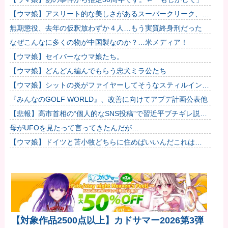
【ウマ娘】アスリート的な美しさがあるスーパークリーク、い
いよね…
無期懲役、去年の仮釈放わずか４人…もう実質終身刑だった
なぜこんなに多くの物が中国製なのか？…米メディア！
【ウマ娘】セイバーなウマ娘たち。
【ウマ娘】どんどん編んでもらう忠犬ミラ公たち
【ウマ娘】シットの炎がファイヤーしてそうなスティルインラ
ブ（セーラーマーズ衣装）他
『みんなのGOLF WORLD』、改善に向けてアプデ計画公表他
【悲報】高市首相の“個人的なSNS投稿”で習近平ブチギレ説ｗ
ｗｗｗｗ
母がUFOを見たって言ってきたんだが…
【ウマ娘】ドイツと苫小牧どちらに住めばいいんだこれは…
【対象作品2500点以上】カドサマー2026第3弾