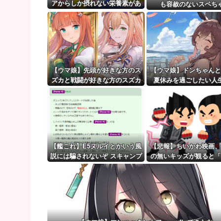
【画像】電車の『ドア横キープマン』、炎上wwww
アからしか摂れない栄養素があ
も容赦のないスペち
る
【ウマ娘】（審議）無凸ブーケと完凸シャカール、中
【ウマ娘】覚醒Lv6、7の解放が今後2か月置きに実装
【ウマ娘】先頭が好きな方のス
【ウマ娘】ドンちゃんと
ズカと戦闘が好きな方のスズカ
夏休みを過ごしたい人
た…
【艦これ】E5ヌルイとかいう風
【悲報】ちいかわ映画、
説には騙されないぞ スキャンプ
の無いキッズが観ると「
くらいヌルイのなら考える
なります・・・・