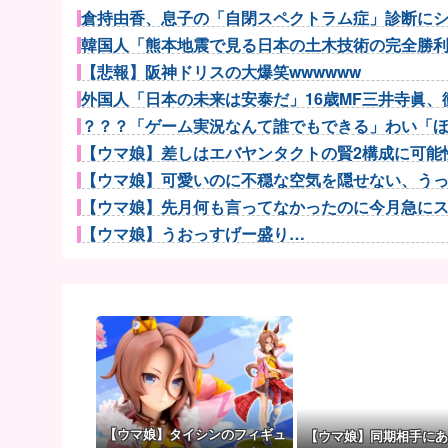
倉持由香、息子の「自閉スペクトラム症」診断にショ
韓国人「熊本地震で見る日本の土木技術の完全勝利を
【悲報】阪神ドリスの大爆笑wwwwww
外国人「日本の未来は安泰だ」16歳MF三井寺眞、衝
？？？「ゲーム実況なんて誰でもできる」わい「
【ウマ娘】差しはエバヤンタクトの賢2構成に可能性
【ウマ娘】可愛いのに不穏な空気を隠せない、うっか
【ウマ娘】先月何も言ってなかったのに今月急にスピ
【ウマ娘】うおっすげー盛り…
【ウマ娘】ウマ娘で一番やってはいけないマウントは
久保優太(38)、10代の女性と再婚
初見で「勝てるわけないやろくそったれ…」って思っ
【試合結果】阪神vs中日 2026/08/07 【才木8回無.
【悲報】アイドルが歌下手な理由
サングラスかけるの恥ずかしいと思ってたけど、日差
SES10年目のワイ、転職するか迷う
【ウマ娘】タイシンのフィギュ
【ウマ娘】同期相手にあ