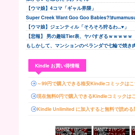
【ウマ娘】4コマ「ギャル界隈」
Super Creek Want Goo Goo Babies?!#umamu
【ウマ娘】ジェンティル「そろそろ狩るわ...♥」
【悲報】 男の趣味Tier表、ヤバすぎるｗｗｗｗｗ
もしかして、マンションのベランダで七輪で焼き肉
Kindle お買い得情報
～99円で購入できる格安Kindleコミックは
現在無料0円で購入できるKindleコミックは
Kindle Unlimited に加入すると無料で
GANTZ 1 (ヤング
GANTZ 2 (ヤング
G
ジャンプコミック
ジャンプコミック