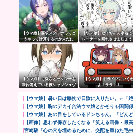
【ウマ娘】要求スタミナってど
【ウマ娘】セイちゃん水着で
うやって計算するのか未だに
レーナーを照れさせましょう
謎…
→ 結果
【ウマ娘】可愛さとセクシーを
【ウマ娘】ドライブにいく
兼ね備えている彼シャツシュヴ
よ！ララ！！
ァち
【ウマ娘】暑い日は膝枕で日陰に入りたい。←「
【ウマ娘】胸のデカイ合法ウマ娘とかそりゃ国関
【ウマ娘】あの目をしているドンちゃん。「どん
【画像】思わず保存したくなる「笑える画像・最高な
宮崎駿「心の穴を埋めるために、交配を重ねた毛虫み