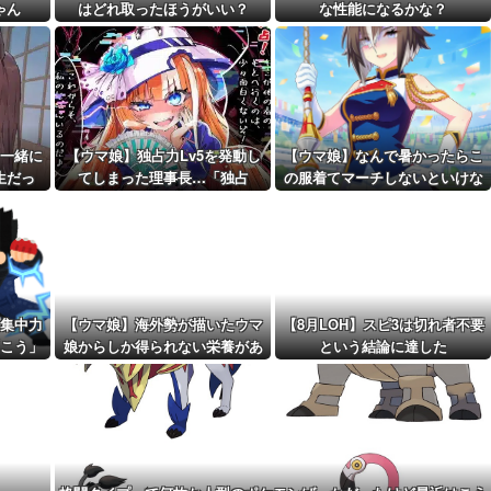
wwww
ゃん
はどれ取ったほうがいい？
な性能になるかな？
距離先行編成...
予定！第...
一緒に
【ウマ娘】独占力Lv5を発動し
【ウマ娘】なんで暑かったらこ
生だっ
てしまった理事長…「独占
の服着てマーチしないといけな
ッ！」
いんだよぉ…
集中力
【ウマ娘】海外勢が描いたウマ
【8月LOH】スピ3は切れ者不要
こう」
娘からしか得られない栄養があ
という結論に達した
・
る