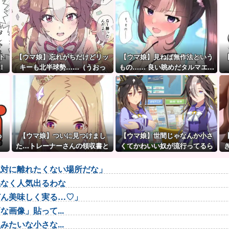
ト
【ウマ娘】忘れがちだけどリッ
【ウマ娘】見ねば無作法という
！
キーも北半球勢……（うおっ
もの…… 良い眺めだタルマエ…
（殴
わ
【ウマ娘】ついに見つけまし
【ウマ娘】世間じゃなんか小さ
た…トレーナーさんの領収書と
くてかわいい奴が流行ってるら
給与明細！！
しいな？
絶対に離れたくない場所だな」
係なく人気出るわな
どん美味しく実る…♡」
画像」貼って...
たいな小さな...