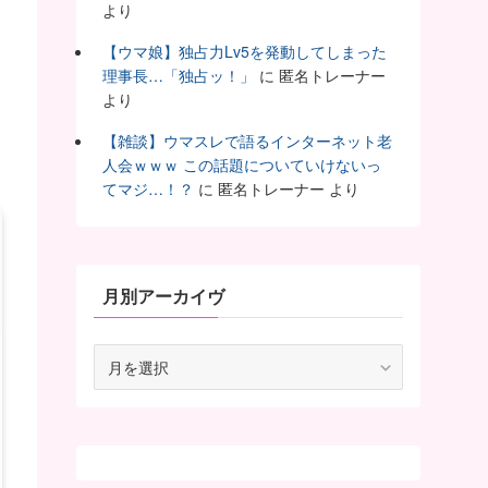
より
【ウマ娘】独占力Lv5を発動してしまった
理事長…「独占ッ！」
に
匿名トレーナー
より
【雑談】ウマスレで語るインターネット老
人会ｗｗｗ この話題についていけないっ
てマジ…！？
に
匿名トレーナー
より
月別アーカイヴ
月
別
ア
ー
カ
イ