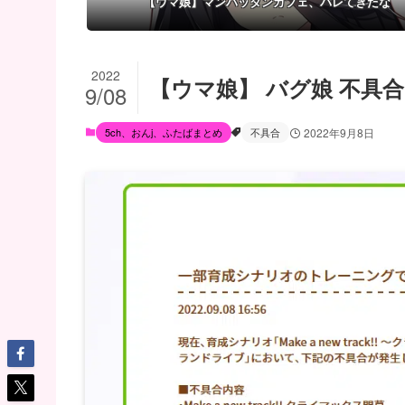
【ウマ娘】マンハッタンカフェ、バレてきたな
2022
【ウマ娘】 バグ娘 不具
9/08
5ch、おんj、ふたばまとめ
不具合
2022年9月8日