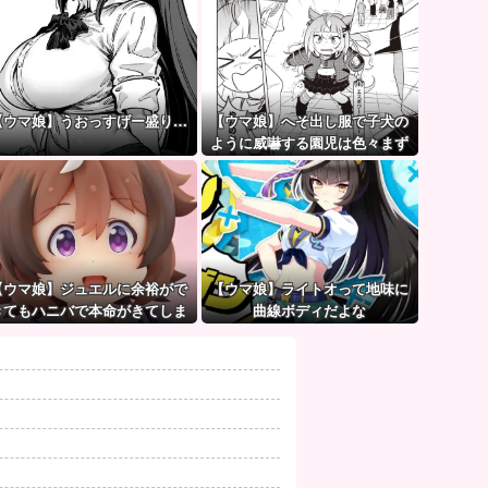
【ウマ娘】うおっすげー盛り…
【ウマ娘】へそ出し服で子犬の
ように威嚇する園児は色々まず
い（ピスゴル）
【ウマ娘】ジュエルに余裕がで
【ウマ娘】ライトオって地味に
きてもハニバで本命がきてしま
曲線ボディだよな
うのだ。