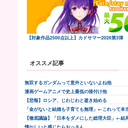
【対象作品2500点以上】カドサマー2026第3弾
オススメ記事
無双するガンダムって意外といないよね他
漫画ゲームアニメで史上最低の後付け他
【悲報】ロシア、じわじわと逝き始める
「金がないと結婚も子育ても無理」←これって本
【徹底議論】「日本をダメにした総理大臣」←結
懐かしいと感じたらおっさん