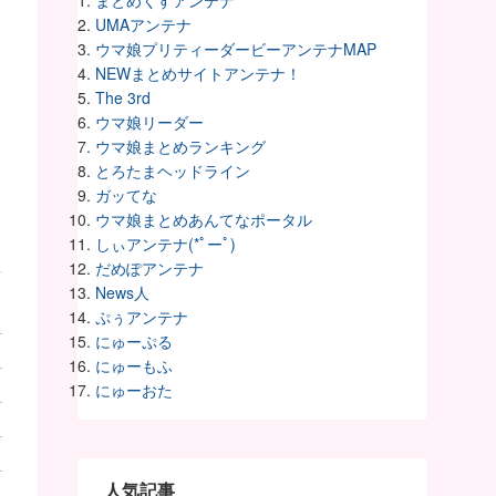
まとめくすアンテナ
UMAアンテナ
ウマ娘プリティーダービーアンテナMAP
NEWまとめサイトアンテナ！
The 3rd
ウマ娘リーダー
ウマ娘まとめランキング
とろたまヘッドライン
ガッてな
ウマ娘まとめあんてなポータル
しぃアンテナ(*ﾟーﾟ)
だめぽアンテナ
News人
ぷぅアンテナ
にゅーぷる
にゅーもふ
にゅーおた
人気記事