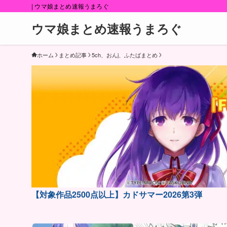
| ウマ娘まとめ速報うまろぐ
ウマ娘まとめ速報うまろぐ
ホーム
まとめ記事
5ch、おんj、ふたばまとめ
【対象作品2500点以上】カドサマー2026第3弾