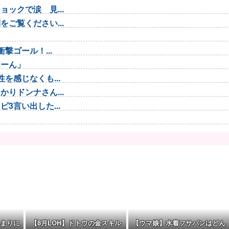
ックで涙 見...
ご覧ください...
撃ゴール！...
ほーん」
を感じなくも...
りドンナさん...
3言い出した...
ガチャでも育...
たゲームの敵...
..
し強すぎてサ...
まりに
【8月LOH】ドトウの金スキル
【ウマ娘】水着フサパンはどん