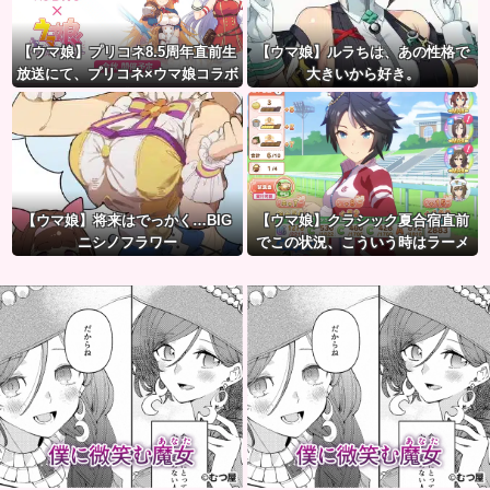
【ウマ娘】プリコネ8.5周年直前生
【ウマ娘】ルラちは、あの性格で
放送にて、プリコネ×ウマ娘コラボ
大きいから好き。
の開催について告知が！？今秋予
定で詳細については後日発表との
こと。※動画リンク有
【ウマ娘】将来はでっかく…BIG
【ウマ娘】クラシック夏合宿直前
ニシノフラワー
でこの状況、こういう時はラーメ
ン食べてもいいのかな？