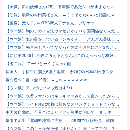
【画像】影山優佳さん(25)、下着姿であたシコが止まらない
【朗報】最新の今田美桜さん ←くっそかわいいと話題にｗｗ
ｗ 【Pickup08083021】
【画像】元モデルのTBS新人アナさん、プリケツ
【ウマ娘】胸のデカイ合法ウマ娘とかそりゃ国関係なく人気出
るわな
【ウマ娘】あの目をしているドンちゃん。「どんどん美味しく
実る…♡」
【ウマ娘】先月何も言ってなかったのに今月急にスピ3言い出
したのが怪しいよな。
【にじ甲2026】 冷静に考えるとなんだこのえっっっな格好
は…？
【艦これ】 てーいとーくさんっ♪ 他
韓国人「手術中に震度6強の地震、その時の日本の医療スタッ
フたちの姿をご覧ください」→「マジで鳥肌立った」「こうい
幽☆遊☆白書（全19巻）←これｗｗｗｗｗｗ
う姿は韓...
【ウマ娘】アルヴにウマっ気出すｶｲﾁｮｰ
【ウマ娘】水着フサパンはギャルママみあって良かったから引
く
【ウマ娘】ライトオの水着は叡智なスリングショットじゃなく
て多分これ。
中国製自動車、不具合によりドアが勝手に開いてしまう件
豪雨で流出「北朝鮮地雷に注意」、2週間で12個発見…韓国北
西部！
【ウマ娘】このキャラが声優（まりんか）同じってマジ！？