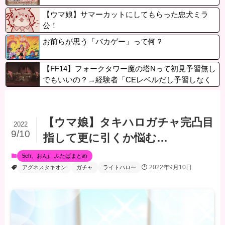
【ウマ娘】サマーカットにしてもらった忠犬ミラ
公！
お前らが思う「バカゲー」って何？
【FF14】フォークタワー魔の塔Nって初見予習無し
でもいいの？→経験者「CEレベルだし予習しなく
てもいいけどソロだと戦闘不能で蘇生放置もあるか
ら注意」
【ウマ娘】タキハロガチャ完凸目
2022
9/10
指して更に引くか悩む…
5ch、おんj、ふたばまとめ
2022年9月10日
アグネスタキオン
ガチャ
ライトハロー