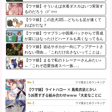
【ウマ娘】そういえば水着ダスカはいつ実装す
るのだろう（ﾃﾞｯｯｯ
【ウマ娘】この忠犬2匹…どちらも足が速くて
おばかだな？
【ウマ娘】ウマプランや因果パックやらで育成
が楽にはなったけどハードルも高くなってるん
だ。
【ウマ娘】追込サポカが一向にアップデートさ
れない理由…「これだけ出さないってことは」
【ウマ娘】まるで私のトレーナーさんみたい♪
←「これぞ恋愛強者スペ一族…」