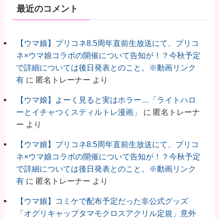
最近のコメント
【ウマ娘】プリコネ8.5周年直前生放送にて、プリコ
ネ×ウマ娘コラボの開催について告知が！？今秋予定
で詳細については後日発表とのこと。※動画リンク
有
に
匿名トレーナー
より
【ウマ娘】よーく見ると実はホラー…「ライトハロ
ーとイチャつくスティルトレ漫画」
に
匿名トレーナ
ー
より
【ウマ娘】プリコネ8.5周年直前生放送にて、プリコ
ネ×ウマ娘コラボの開催について告知が！？今秋予定
で詳細については後日発表とのこと。※動画リンク
有
に
匿名トレーナー
より
【ウマ娘】コミケで配布予定だった非公式グッズ
「オグリキャップタマモクロスアクリル定規」意外