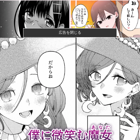
広告を閉じる
【画像】閉店間際の回転ずし、ネタの量がバグってる
と話題にｗｗ...
【画像】ハンターハンターさん、ガチで最強の新能力
を登場させて...
女性「レイプされました」検事「嘘では？」女性「傷
ついたので訴...
【速報】ひろゆき、離婚へｗｗｗ
【画像】2026年のF1、トップ4チームとそれ以外の差
がガチ...
今年の防衛白書にメディアが何故かブチ切れている模
様、躍起にな...
【速報】八村塁、人種差別的な声に対して「日本で生
まれ日本で育...
巨人 13安打8得点の猛攻wwwこれもう先発全員安打だ
ろ他