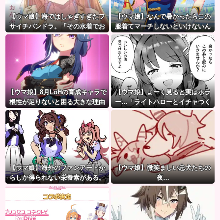
【ウマ娘】海ではしゃぎすぎたフ
【ウマ娘】なんで暑かったらこの
サイチパンドラ。「その水着でお
服着てマーチしないといけないん
んぶはマズイ…」
だよぉ…
【ウマ娘】8月LoHの育成キャラで
【ウマ娘】よーく見ると実はホラ
根性が足りないと困る大きな理由
ー…「ライトハローとイチャつく
がこちら。←「不調を考慮すると1
スティルトレ漫画」
021必要」
【ウマ娘】海外のファンアートか
【ウマ娘】微笑ましい忠犬たちの
らしか得られない栄養素がある。
夜…
←「おデジ以外味付けが濃い
な…」