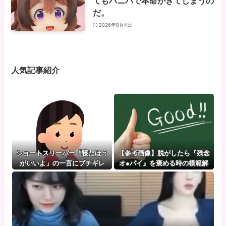
てもハニバで本命がきてしまうの
だ。
2026年8月4日
人気記事紹介
ショートスリーパー「寝たほう
【参考画像】脱がしたら『残念
がいいよ」の一言にブチギレ
オ●パイ』を褒める時の模範解
答