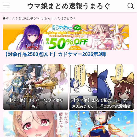
ウマ娘まとめ速報うまろぐ
ホーム
まとめ記事
5ch、おんj、ふたばまとめ
【対象作品2500点以上】カドサマー2026第3弾
【ウマ娘】セイバーなウマ娘た
【ウマ娘】まるで私のトレーナー
ち。
さんみたい♪ ←「これぞ恋愛強者
スペ一族…」