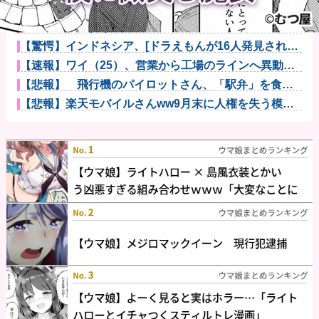
【画像】ミスヤングチャンピオン2026のボーイッシュ
お胸ｗｗ...
【速報】ワイ(25)、営業から工場のラインへ異動他
【驚愕】インドネシア、[ドラえもんが16人発見される
ｗｗｗｗ...
【速報】ワイ（25）、営業から工場のラインへ異動し
た結果・・...
【悲報】 飛行機のパイロットさん、「駅弁」を食べ
ていることが...
【悲報】楽天モバイルさんww9月末に人権を失う模様
wwwww