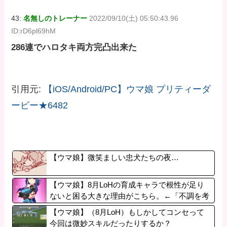
43:
名無しのトレーナー
2022/09/10(土) 05:50:43.96
ID:rD6pl69hM
286連でハロタキ両方完凸出来た
引用元:
【iOS/Android/PC】ウマ娘 プリティーダ
ービー★6482
【ウマ娘】微笑ましい忠犬たちの夜…
【ウマ娘】8月LoHの育成キャラで根性が足り
ないと困る大きな理由がこちら。←「不調を考
慮すると1021必要」
【ウマ娘】（8月LoH）もしかしてコンセって
今回は微妙スキルだったりするか？