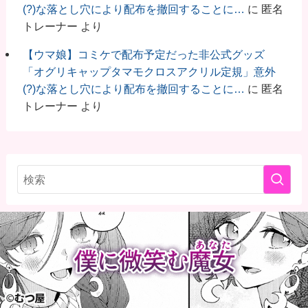
(?)な落とし穴により配布を撤回することに…
に
匿名
トレーナー
より
【ウマ娘】コミケで配布予定だった非公式グッズ
「オグリキャップタマモクロスアクリル定規」意外
(?)な落とし穴により配布を撤回することに…
に
匿名
トレーナー
より
ウマ娘のオススメツール・サイト
U-Tools