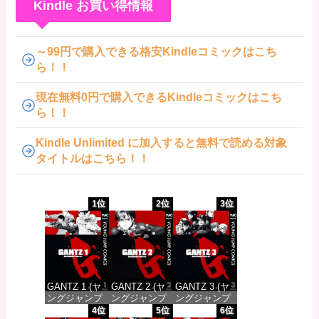
Kindle お買い得情報
～99円で購入できる格安Kindleコミックはこち
ら！！
現在無料0円で購入できるKindleコミックはこち
ら！！
Kindle Unlimited に加入すると無料で読める対象
タイトルはこちら！！
1位
2位
3位
GANTZ 1 (ヤ
GANTZ 2 (ヤ
GANTZ 3 (ヤ
ングジャンプ
ングジャンプ
ングジャンプ
コミックス
コミックス
コミックス
4位
5位
6位