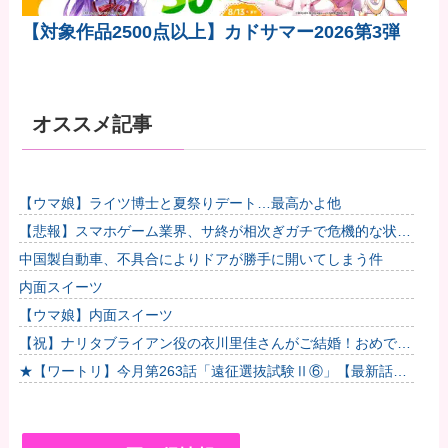
【対象作品2500点以上】カドサマー2026第3弾
オススメ記事
【ウマ娘】ライツ博士と夏祭りデート…最高かよ他
【悲報】スマホゲーム業界、サ終が相次ぎガチで危機的な状況
に…その理由がこちら他
中国製自動車、不具合によりドアが勝手に開いてしまう件
内面スイーツ
【ウマ娘】内面スイーツ
【祝】ナリタブライアン役の衣川里佳さんがご結婚！おめでと
うございます！
★【ワートリ】今月第263話「遠征選抜試験Ⅱ⑥」【最新話コ
メント用】