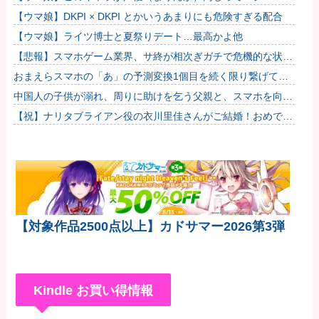
←「スズカさんみたいな演技の方がレアだと聞いて驚いたよ」
【ウマ娘】DKPI × DKPI とかいうあまりにも危険すぎる配合
【ウマ娘】ライツ博士と夏祭りデート…最高かよ他
【悲報】スマホゲーム業界、サ終が相次ぎガチで危機的な状況
に…その理由がこちら他
おまえらスマホの「あ」の予測変換1個目を続く限り繋げてみ
ろwwwwwww
中国人の子供が溺れ、周りに助けを乞う父親と、スマホを向け
てインプレ稼ぎの見物人
【祝】ナリタブライアン役の衣川里佳さんがご結婚！おめでと
うございます！
【対象作品2500点以上】カドサマー2026第3弾
Kindle お買い得情報