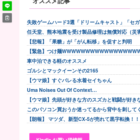
オススメ記事
失敗ゲームハード3選「ドリームキャスト」「セ
任天堂、熊本地震を受け製品修理は無償対応（災
【悲報】「果糖」が「がん転移」を促すと判明
【緊急】つけ麺WWWWWWWWWWWWWWWWW
車中泊できる軽のオススメ
ゴルシとマックイーンその2165
【ウマ娘】すぐバレる水着セイちゃん
Uma Noises Out Of Context…
【ウマ娘】先頭が好きな方のスズカと戦闘が好き
このパソコン買おうか迷ってるから背中を刺して
【朗報】 マツダ、新型CX-5が売れて黒字転換！！
Kindle お買い得情報