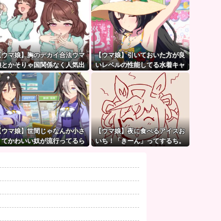
【ウマ娘】胸のデカイ合法ウマ
【ウマ娘】引いておいた方が良
娘とかそりゃ国関係なく人気出
いレベルの性能してる水着キャ
るわな
ラって誰かいたっけ？←「いっ
ぱいいるぞ」
【ウマ娘】世間じゃなんか小さ
【ウマ娘】夜に食べるアイスお
くてかわいい奴が流行ってるら
いち！「きーん」ってするち。
しいな？