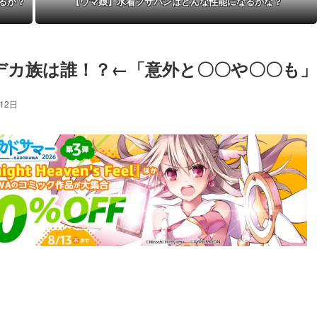
るか？
【ウマ娘】水着フサパンはどんな性能になるかな？
デカ族は誰！？←「意外と〇〇や〇〇も」
12日