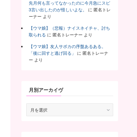
先月何も言ってなかったのに今月急にスピ
3言い出したのが怪しいよな。
に
匿名トレ
ーナー
より
【ウマ娘】（悲報）ナイスネイチャ、討ち
取られる
に
匿名トレーナー
より
【ウマ娘】友人サポカの序盤あるある。
「後に回すと逃げ回る」
に
匿名トレーナ
ー
より
月別アーカイヴ
月
別
ア
ー
カ