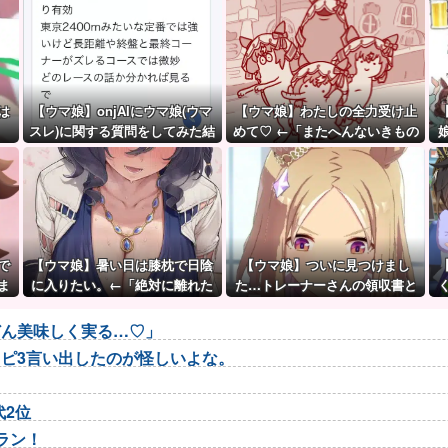
は
【ウマ娘】onjAIにウマ娘(ウマ
【ウマ娘】わたしの全力受け止
スレ)に関する質問をしてみた結
めて♡ ←「またへんないきもの
果が草ｗｗｗ
がふえてる…」
で
【ウマ娘】暑い日は膝枕で日陰
【ウマ娘】ついに見つけまし
ま
に入りたい。←「絶対に離れた
た…トレーナーさんの領収書と
くない場所だな」
給与明細！！
どん美味しく実る…♡」
ピ3言い出したのが怪しいよな。
代2位
ラン！