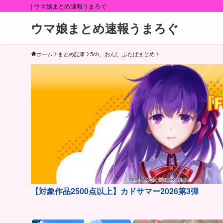
| ウマ娘まとめ速報うまろぐ
ウマ娘まとめ速報うまろぐ
ホーム
まとめ記事
5ch、おんj、ふたばまとめ
【対象作品2500点以上】カドサマー2026第3弾