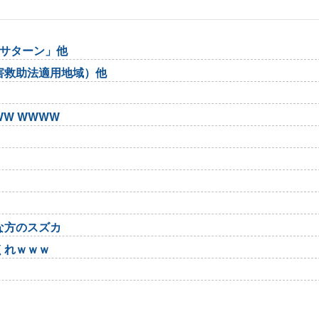
ガサターン」他
害救助法適用地域）他
W WWWW
な方のスズカ
くれｗｗｗ