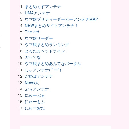
まとめくすアンテナ
UMAアンテナ
ウマ娘プリティーダービーアンテナMAP
NEWまとめサイトアンテナ！
The 3rd
ウマ娘リーダー
ウマ娘まとめランキング
とろたまヘッドライン
ガッてな
ウマ娘まとめあんてなポータル
しぃアンテナ(*ﾟーﾟ)
だめぽアンテナ
News人
ぷぅアンテナ
にゅーぷる
にゅーもふ
にゅーおた