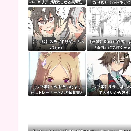
【熊本地震】発生後に居酒屋店内から温泉が吹き出す 
のキャリアで騎乗した名馬5頭』
『なりきり！からあげク
を語る
【ウマ娘】（審議）無凸ブーケと完凸シャカール、中
ぐるみ』などの追加グッ
公開
【ウマ娘】覚醒Lv6、7の解放が今後2か月置きに実装
【ウマ娘】ステゴドリジャ「パ
【画像】咲-saki-作者、
パぁ♥」
『奇乳』に気付くｗｗ
【ウマ娘】ついに見つけまし
【ウマ娘】ルラちは、あ
た…トレーナーさんの領収書と
で大きいから好き
給与明細！！