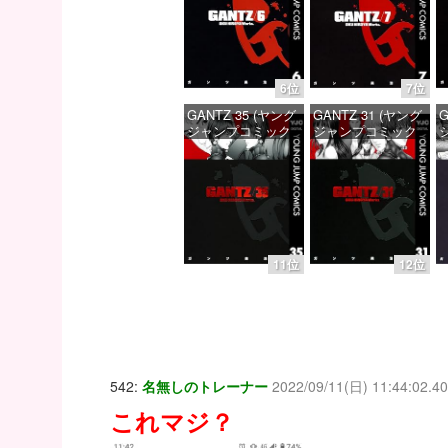
価格：¥100
価格：¥100
6位
7位
GANTZ 35 (ヤング
GANTZ 31 (ヤング
G
ジャンプコミック
ジャンプコミック
スDIGITAL)
スDIGITAL)
ス
価格：¥100
価格：¥100
11位
12位
542:
名無しのトレーナー
2022/09/11(日) 11:44:02.40
これマジ？