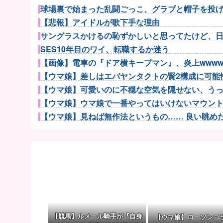
球場裏で始まった乱闘ごっこ、グラブと帽子を投げ捨
【悲報】アイドルが歌下手な理由
サングラスかけるの恥ずかしいと思ってたけど、日差
SES10年目のワイ、転職するか迷う
【画像】電車の『ドア横キープマン』、炎上wwww
【ウマ娘】差しはエバヤンタクトの賢2構成に可能性
【ウマ娘】可愛いのに不穏な空気を隠せない、うっか
【ウマ娘】ウマ娘で一番やってはいけないマウントは
【ウマ娘】見ねば無作法というもの…… 良い眺めだタ
【ウマ娘】そういえば水着ダスカはいつ実装するのだろ
任天堂、熊本地震を受け製品修理は無償対応（災害救
【衝撃】50代女性、京大病院で脳腫瘍手術→“腫瘍の無
【デレマス】810プロエアコン騒動【ぷちかれシリ
登山口でスマホは預けて入山するルールにできないで
【生活】「今晩はパン1個で我慢するよ」〈年金月17万
【艦これ】夏コミアイテム群をカドストでお届け
【競馬】ルメール騎手が『自身
【ウマ娘】ローソンコ