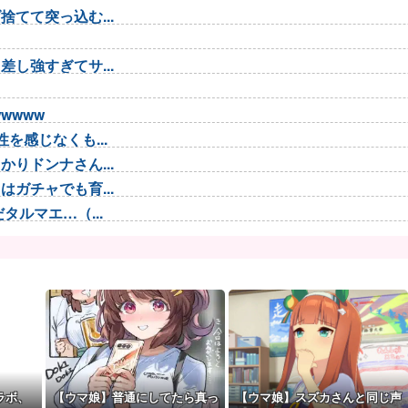
てて突っ込む...
し強すぎてサ...
wwww
を感じなくも...
りドンナさん...
ガチャでも育...
ルマエ…（...
う（ﾃﾞｯ...
助法適用地域...
い部位”...
ーズ】
しょうか？山...
円・74...
！
ラボ、
【ウマ娘】普通にしてたら真っ
【ウマ娘】スズカさんと同じ声