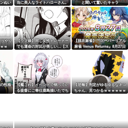
← これ前...
ンぬい
当に美人なライトハローさん。
と聞いて驚いたキャラ
距離先行編成...
ズ情報
（結局飲んでしまう）
予定！第...
ようやく
【ウマ娘】同じ女性トレーナー
【脱衣麻雀】『スーパーリアル
ｗｗ
でも運命の対比が美しい…【ス
麻雀 Venus Returns』8月27日
タブロ第63話】
に発売決定！
の性格
【艦これ】イベントで弱ってい
【悲報】判定がゆるゆるなネコ
。
る提督にご奉仕鹿島描いたでち
ちゃん、見つかるｗｗｗｗｗｗ