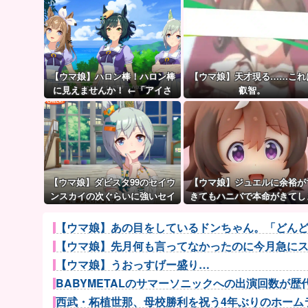
【ウマ娘】ハロン棒！ハロン棒
【ウマ娘】天才現る……これ
に見えませんか！ ←「アイさ
叡智。
ん…静かに…」
【ウマ娘】ダビスタ99のセイウ
【ウマ娘】ジュエルに余裕が
ンスカイの次ぐらいに強いセイ
きてもハニバで本命がきてし
ちゃん。
うのだ。
【ウマ娘】あの目をしているドンちゃん。「どん
【ウマ娘】先月何も言ってなかったのに今月急にス
【ウマ娘】うおっすげー盛り…
BABYMETALのサマーソニックへの出演回数が歴
西武・柘植世那、母校勝利を祝う4年ぶりのホーム