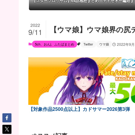
【スターブロッサム】64話感想まとめ チトセオー編始ま
2022
【ウマ娘】ウマ娘界の尻
9/11
5ch、おんj、ふたばまとめ
Twitter
ウマ娘
2022年9月
【対象作品2500点以上】カドサマー2026第3弾