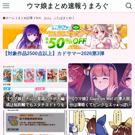
ウマ娘まとめ速報うまろぐ
ホーム
まとめ記事
5ch、おんj、ふたばまとめ
【対象作品2500点以上】カドサマー2026第3弾
【ウマ娘】チムレ育成のサポカ編
【ウマ娘】Gaze on Me! の導入部
成は短距離でもスタチヨドトウを
分は薄暗くてピンクなエッ●っぽい
編成するってマジ！？ 根性サポカ
雰囲気だから何でも叡智に見える
を編成していた意味…
よね。