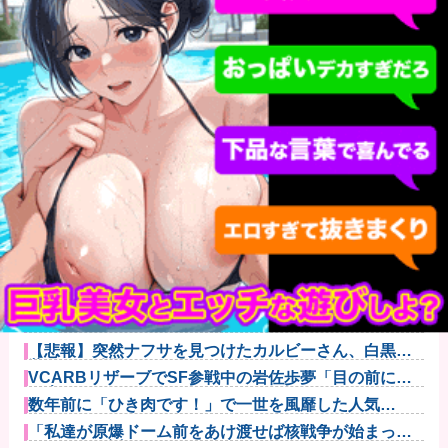
【画像】坂口杏里、逃走してウ●カスまで晒されるｗｗ
ｗｗｗ
SNSで知り合ったJK10人とS●Xしてハメ撮り770本撮
っ...
【警告】医師「米国では”ヘロインと同じくらいヤバい
薬”が日本...
ワイ、「着衣おっばい」でしか抜けない体質になって
しまうｗｗｗ...
【悲報】突然ナフサを見つけたカルビーさん、白黒包
装にした結果...
VCARBリザーブでSF参戦中の岩佐歩夢「目の前にあ
る大きな...
数年前に「ひき肉です！」で一世を風靡した人気
YouTuber...
「私達が原爆ドーム前をあけ渡せば核戦争が始まって
しまう」と訴...