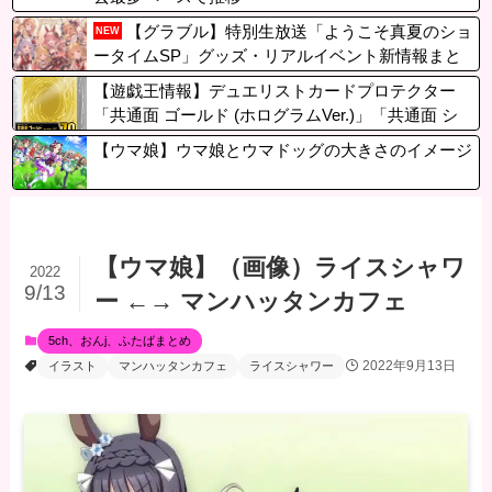
【グラブル】特別生放送「ようこそ真夏のショ
NEW
ータイムSP」グッズ・リアルイベント新情報まと
め
【遊戯王情報】デュエリストカードプロテクター
「共通面 ゴールド (ホログラムVer.)」「共通面 シ
ルバー (ホログラムVer.)」「ラージクリア」のデザ
【ウマ娘】ウマ娘とウマドッグの大きさのイメージ
インを公開！
【ウマ娘】（画像）ライスシャワ
2022
9/13
ー ←→ マンハッタンカフェ
5ch、おんj、ふたばまとめ
2022年9月13日
イラスト
マンハッタンカフェ
ライスシャワー