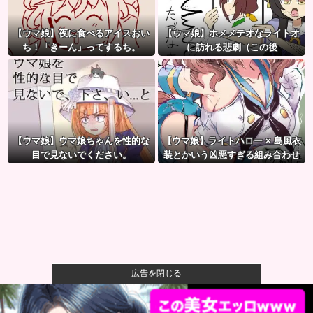
【ウマ娘】夜に食べるアイスおい
【ウマ娘】ホメメテオなライトオ
ち！「きーん」ってするち。
に訪れる悲劇（この後
【ウマ娘】ウマ娘ちゃんを性的な
【ウマ娘】ライトハロー × 島風衣
目で見ないでください。
装とかいう凶悪すぎる組み合わせ
ｗｗｗ「大変なことに…」
広告を閉じる