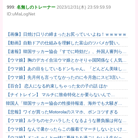
999:
名無しのトレーナー
2023/12/31(木) 23:59:59.59
ID:uMaLogNet
【画像】日焼け口リの締まったお尻っていいよね！ｗｗｗｗｗ
【動画】自動ドアの仕組みを理解した富山のツバメが賢い。
【速報】韓国サッカー協会『すでに時効だ』、外国人審判らへ
性的接待疑惑→ロンドン五輪は銅メダルはく奪の可能性「審判
【ウマ娘】胸のデカイ合法ウマ娘とかそりゃ国関係なく人気出
の国籍は...
るわな
【ウマ娘】あの目をしているドンちゃん。「どんどん美味しく
実る…♡」
【ウマ娘】先月何も言ってなかったのに今月急にスピ3言い出
したのが怪しいよな。
【百合】 恋人になる約束しちゃった女の子の話 ほか
【ナイトレイン】 マルチに致命特化とか要らないんで…
韓国人「韓国サッカー協会の性接待報道、海外でも大騒ぎ
に・・・2002年W杯4強の記録取り消しの声も」→「マジで国
【悲報】ワイが買ったMotorolaのスマホ、ポンコツすぎる
の恥だ」...
【ウマ娘】ルラちのセクハラしたくなるような勝負服は何なん
だろうね
【ウマ娘】なんで暑かったらこの服着てマーチしないといけな
いんだよぉ…
【ウマ娘】ドンちゃんと一緒に夏休みを過ごしたい人生だっ