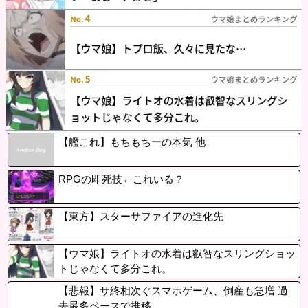
【艦これ】もちもちーの本気 他
RPGの即死技←これいる？
【東方】スターサファイアの進化先
【ウマ娘】ライトオの水着は叡智なスリングショッ
トじゃなくて多分これ。
【悲報】サ終相次ぐスマホゲーム、倒産も急増 過
去最多ペースで推移