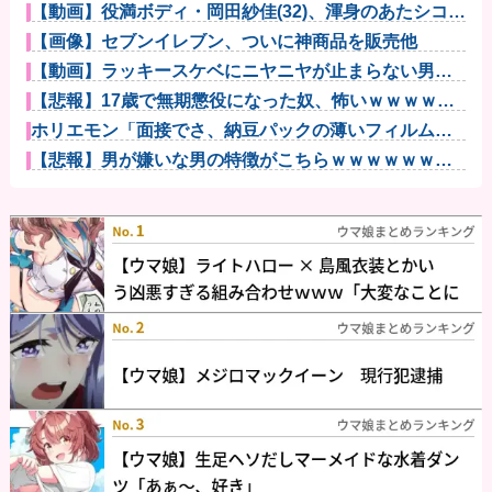
【動画】役満ボディ・岡田紗佳(32)、渾身のあたシコダ
ンスw...
【画像】セブンイレブン、ついに神商品を販売他
【動画】ラッキースケベにニヤニヤが止まらない男が
こちらｗｗｗ...
【悲報】17歳で無期懲役になった奴、怖いｗｗｗｗｗ
ｗｗｗｗｗ...
ホリエモン「面接でさ、納豆パックの薄いフィルムっ
て何のために...
【悲報】男が嫌いな男の特徴がこちらｗｗｗｗｗｗｗ
ｗｗｗ