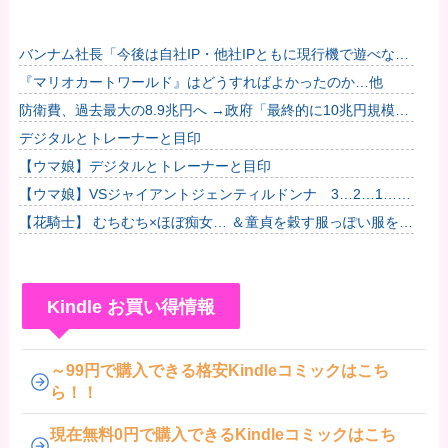
バンナム社長「今後は自社IP・他社IPともに現行機で遊べない
名作を積極的にリマスターしていく」他
『マリオカートワールド』はどうすればよかったのか…他
防衛費、過去最大の8.9兆円へ →政府「最終的に10兆円規模に
なる可能性」
デジタルとトレーナーと目印
【ウマ娘】デジタルとトレーナーと目印
【ウマ娘】VSジャイアントジェンティルドンナ 3…2…1…
GO!
【花騎士】 むちむち×ほぼ痴女… ＆童貞を穀す服っぽい服をき
たホウオウボクへの反応！！！
Kindle お買い得情報
～99円で購入できる格安Kindleコミックはこち
ら！！
現在無料0円で購入できるKindleコミックはこち