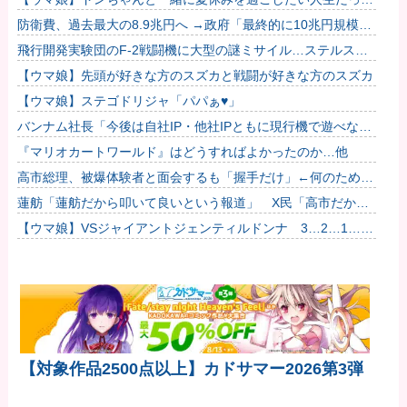
た…
防衛費、過去最大の8.9兆円へ →政府「最終的に10兆円規模に
なる可能性」
飛行開発実験団のF-2戦闘機に大型の謎ミサイル…ステルス性
と射程1000kmを誇る「最新鋭の空母キラー」か？！
【ウマ娘】先頭が好きな方のスズカと戦闘が好きな方のスズカ
【ウマ娘】ステゴドリジャ「パパぁ♥」
バンナム社長「今後は自社IP・他社IPともに現行機で遊べない
名作を積極的にリマスターしていく」他
『マリオカートワールド』はどうすればよかったのか…他
高市総理、被爆体験者と面会するも「握手だけ」←何のために
会うんだよ…
蓮舫「蓮舫だから叩いて良いという報道」 X民「高市だから
叩いて良いをやってるのがお前だろ」
【ウマ娘】VSジャイアントジェンティルドンナ 3…2…1…
GO!
【対象作品2500点以上】カドサマー2026第3弾