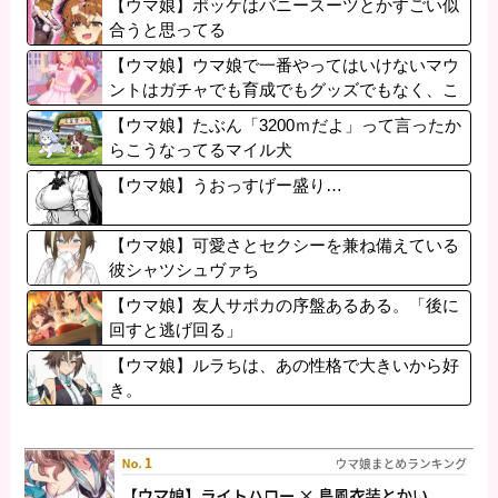
【ウマ娘】ポッケはバニースーツとかすごい似
合うと思ってる
【ウマ娘】ウマ娘で一番やってはいけないマウ
ントはガチャでも育成でもグッズでもなく、こ
れ。
【ウマ娘】たぶん「3200ｍだよ」って言ったか
らこうなってるマイル犬
【ウマ娘】うおっすげー盛り…
【ウマ娘】可愛さとセクシーを兼ね備えている
彼シャツシュヴァち
【ウマ娘】友人サポカの序盤あるある。「後に
回すと逃げ回る」
【ウマ娘】ルラちは、あの性格で大きいから好
き。