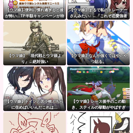
【ウマ娘】便利に慣れ過ぎると後
【ウマ娘】まるで私のトレーナー
が怖い…TP半額キャンペーンが待
さんみたい♪ ←「これぞ恋愛強者
ち遠しいわね
スペ一族…」
【ウマ娘】「現代戦とウマ娘よ
【ウマ娘】なんか強くてはやいや
り」←絶対強い
つ貼る。
【ウマ娘】ドイツと苫小牧どちら
【ウマ娘】レース後半のこの動
に住めばいいんだこれは…
き、スティルの挙動がやばすぎ
る。