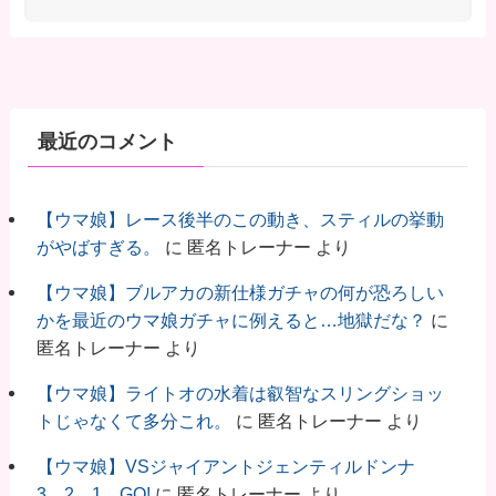
最近のコメント
【ウマ娘】レース後半のこの動き、スティルの挙動
がやばすぎる。
に
匿名トレーナー
より
【ウマ娘】ブルアカの新仕様ガチャの何が恐ろしい
かを最近のウマ娘ガチャに例えると…地獄だな？
に
匿名トレーナー
より
【ウマ娘】ライトオの水着は叡智なスリングショッ
トじゃなくて多分これ。
に
匿名トレーナー
より
【ウマ娘】VSジャイアントジェンティルドンナ
3…2…1…GO!
に
匿名トレーナー
より