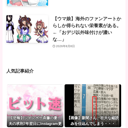
【ウマ娘】海外のファンアートか
らしか得られない栄養素がある。
←「おデジ以外味付けが濃い
な…」
2026年8月8日
人気記事紹介
【悲報】ジャンポケ斉藤の妻、
【画像】新聞さん、壮大な縦読
夫の求刑7年翌日にInstagram更
みを仕込んでしまう・・・