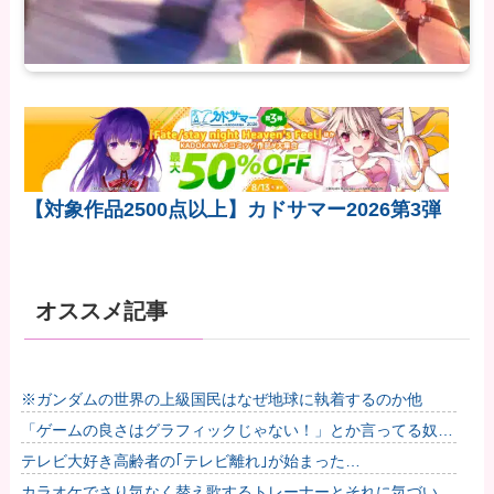
【対象作品2500点以上】カドサマー2026第3弾
オススメ記事
※ガンダムの世界の上級国民はなぜ地球に執着するのか他
「ゲームの良さはグラフィックじゃない！」とか言ってる奴っ
てグラセフ6やりたくないの？他
テレビ大好き高齢者の｢テレビ離れ｣が始まった…
カラオケでさり気なく替え歌するトレーナーとそれに気づいて