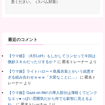
意ください。（スパム対策）
最近のコメント
【ウマ娘】（8月LoH）もしかしてコンセって今回は
微妙スキルだったりするか？
に
匿名トレーナー
より
【ウマ娘】ライトハロー × 島風衣装とかいう凶悪す
ぎる組み合わせｗｗｗ「大変なことに…」
に
匿名ト
レーナー
より
【ウマ娘】Gaze on Me! の導入部分は薄暗くてピンク
なエッ●っぽい雰囲気だから何でも叡智に見えるよ
ね。
に
匿名トレーナー
より