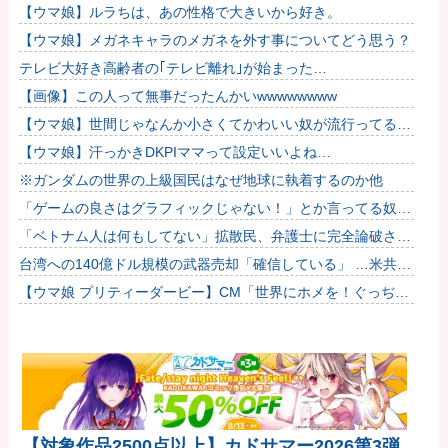
【ウマ娘】ルラちは、あの性格で大きいから好き。
【ウマ娘】メガネキャラのメガネを外す事についてどう思う？
テレビ大好き高齢者の｢テレビ離れ｣が始まった…
【画像】この人って無事だったんかいwwwwwwww
【ウマ娘】世間じゃなんか小さくてかわいい奴が流行ってるら
しいな？
【ウマ娘】汗っかきDKPIママって設定いいよね…
※ガンダムの世界の上級国民はなぜ地球に執着するのか他
「ゲームの良さはグラフィックじゃない！」とか言ってる奴っ
てグラセフ6やりたくないの？他
「ベトナム人は何もしてない」拡散民、弁護士に完全論破され
るｗｗｗｗｗｗｗ
台湾への140億ドル規模の武器売却「確信している」 …米共和
党重鎮、マコール議員が表明！
【ウマ娘 プリティーダービー】CM「世界にホメを！ぐっぢょ
ぶ大賞」篇
【対象作品2500点以上】カドサマー2026第3弾