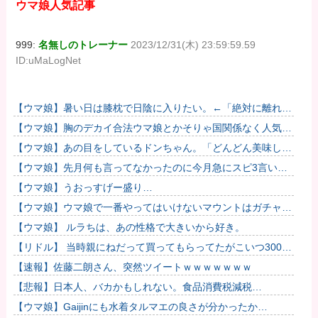
ウマ娘人気記事
999:
名無しのトレーナー
2023/12/31(木) 23:59:59.59
ID:uMaLogNet
【ウマ娘】暑い日は膝枕で日陰に入りたい。←「絶対に離れた
くない場所だな」
【ウマ娘】胸のデカイ合法ウマ娘とかそりゃ国関係なく人気出
るわな
【ウマ娘】あの目をしているドンちゃん。「どんどん美味しく
実る…♡」
【ウマ娘】先月何も言ってなかったのに今月急にスピ3言い出
したのが怪しいよな。
【ウマ娘】うおっすげー盛り…
【ウマ娘】ウマ娘で一番やってはいけないマウントはガチャで
も育成でもグッズでもなく、これ。
【ウマ娘】 ルラちは、あの性格で大きいから好き。
【リドル】 当時親にねだって買ってもらってたがこいつ3000
円だったのか
【速報】佐藤二朗さん、突然ツイートｗｗｗｗｗｗｗ
【悲報】日本人、バカかもしれない。食品消費税減税
（8%→1%）に93.2%が賛成してしまう
【ウマ娘】Gaijinにも水着タルマエの良さが分かったか…