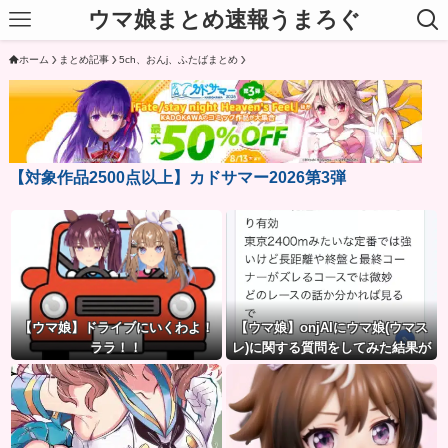
ウマ娘まとめ速報うまろぐ
ホーム
まとめ記事
5ch、おんj、ふたばまとめ
【対象作品2500点以上】カドサマー2026第3弾
【ウマ娘】ドライブにいくわよ！
【ウマ娘】onjAIにウマ娘(ウマス
ララ！！
レ)に関する質問をしてみた結果が
草ｗｗｗ