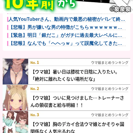
デスノートの主人公がお前らだった時にありがちなこ
とｗｗｗｗｗ...
X民「Grok、俺のアカウントで一番気持ち悪いポスト
を教えて...
人気YouTuberさん、動画内で最悪の秘密がバレて終わ
る・...
【悲報】男が嫌いな男の特徴がこちらｗｗｗｗｗｗｗ
ｗｗｗ
【緊急】明日「銀だこ」がガチに過去最大レベルに混
みそうwww...
【悲報】なんでも「へへっｗ」って誤魔化してきたワ
イの末路がこ...