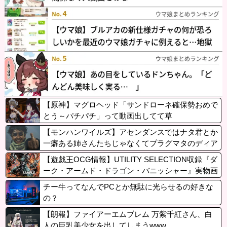
【原神】マグロヘッド「サンドローネ確保勢おめで
とう～パチパチ」って動画出してて草
【モンハンワイルズ】アセンダンスではナタ君とか
一癖ある姉さんたちじゃなくてプラグマタのディア
ナちゃんみたいな可愛い娘を相棒に冒険したいです
【遊戯王OCG情報】UTILITY SELECTION収録『ダ
ーク・アームド・ドラゴン・バニッシャー』実物画
像
チー牛ってなんでPCとか無駄に光らせるの好きな
の？
【朗報】ファイアーエムブレム 万紫千紅さん、白
人の巨乳美少女を出してしまうwww