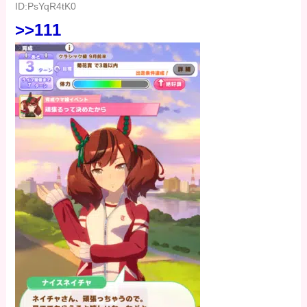
ID:PsYqR4tK0
>>111