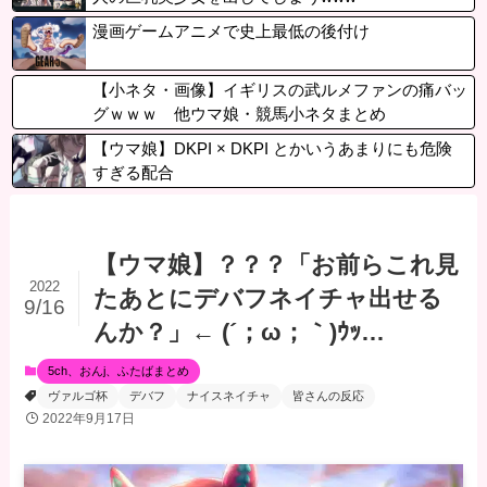
漫画ゲームアニメで史上最低の後付け
【小ネタ・画像】イギリスの武ルメファンの痛バッ
グｗｗｗ 他ウマ娘・競馬小ネタまとめ
【ウマ娘】DKPI × DKPI とかいうあまりにも危険
すぎる配合
【ウマ娘】？？？「お前らこれ見
2022
たあとにデバフネイチャ出せる
9/16
んか？」← (´；ω；｀)ｳｯ…
5ch、おんj、ふたばまとめ
ヴァルゴ杯
デバフ
ナイスネイチャ
皆さんの反応
2022年9月17日