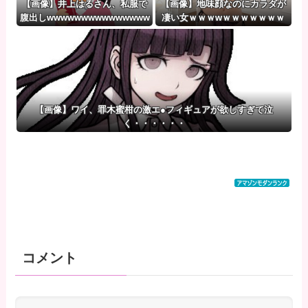
【画像】井上はるさん、私服で
【画像】地味顔なのにカラダが
腹出しwwwwwwwwwwwwwww
凄い女ｗｗｗwｗｗｗｗｗｗｗ
wwwwwwwwwwwwwwwwww
ｗ❤
wwwwww
【画像】ワイ、罪木蜜柑の激エ●フィギュアが欲しすぎて泣
く・・・・・・
コメント