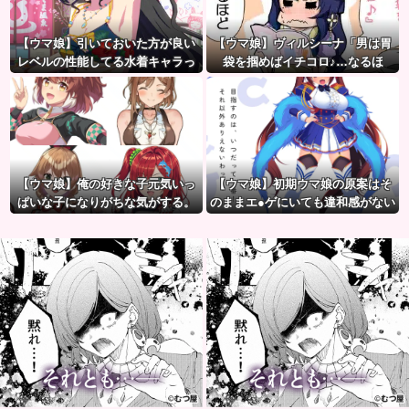
【ウマ娘】引いておいた方が良い
【ウマ娘】ヴィルシーナ「男は胃
レベルの性能してる水着キャラっ
袋を掴めばイチコロ♪…なるほ
て誰かいたっけ？←「いっぱいい
ど。」→ 一方ジェンティルさん
るぞ」
（アカン）
【ウマ娘】俺の好きな子元気いっ
【ウマ娘】初期ウマ娘の原案はそ
ぱいな子になりがちな気がする。
のままエ●ゲにいても違和感がない
←「元気OPPAIの間違いだろ…」
んだ。