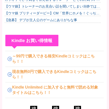
いるブーケ
【ウマ娘】トレーナーのお見合い話を聞いてしまい冷静ではい
られないドリームジャーニー
【ウマ娘 プリティーダービー】CM「世界にホメを！ぐっぢょ
ぶ大賞」篇
【急募】 デブが主人公のゲームにありがちな事
Kindle お買い得情報
～99円で購入できる格安Kindleコミックはこち
ら！！
現在無料0円で購入できるKindleコミックはこち
ら！！
Kindle Unlimited に加入すると無料で読める対象
タイトルはこちら！！
1位
2位
3位