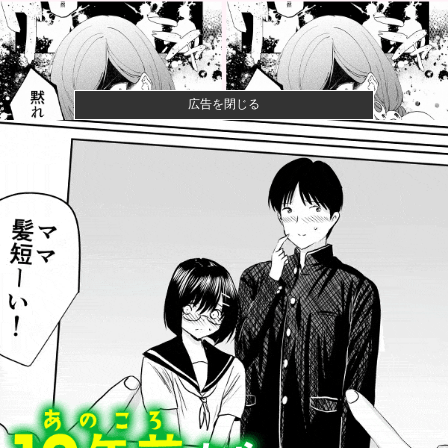
広告を閉じる
【画像】漫画家・桂正和、最新のパンツ＆お尻のイラ
スト投稿にネ...
【悲報】ショートスリーパー堀さん、対面で高須幹弥
にブチギレる...
【衝撃】きゃりーぱみゅぱみゅ 本名をさらりと告白
【画像】山ガールさん、山でラーメンを食べたらおじ
さんに怒られ...
カープ秋山、2度目の海外FA権取得！｢それくらいの年
齢までや...
甲子園熱中症問題、余ってる地方球場で夜試合するだ
けで解決ｗｗ...
ウィリアムズのサインツ、将来について決断できず
「分からない」...
【BBC】AI使い全く新しいウイルス16種類の全遺伝情
報設計...