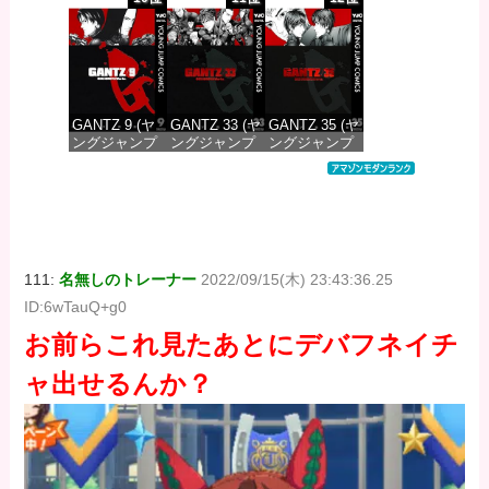
DIGITAL)
DIGITAL)
DIGITAL)
価格：¥100
価格：¥100
価格：¥100
GANTZ 9 (ヤ
GANTZ 33 (ヤ
GANTZ 35 (ヤ
ングジャンプ
ングジャンプ
ングジャンプ
コミックス
コミックス
コミックス
DIGITAL)
DIGITAL)
DIGITAL)
価格：¥100
価格：¥100
価格：¥100
111:
名無しのトレーナー
2022/09/15(木) 23:43:36.25
ID:6wTauQ+g0
お前らこれ見たあとにデバフネイチ
ャ出せるんか？