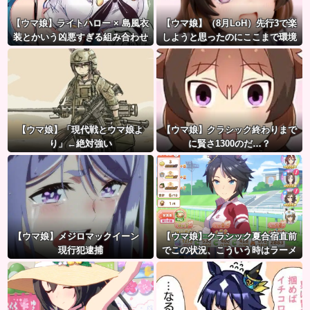
【ウマ娘】ライトハロー × 島風衣
【ウマ娘】（8月LoH）先行3で楽
装とかいう凶悪すぎる組み合わせ
しようと思ったのにここまで環境
ｗｗｗ「大変なことに…」
が変わるとは思わなかったのだ…
【ウマ娘】「現代戦とウマ娘よ
【ウマ娘】クラシック終わりまで
り」←絶対強い
に賢さ1300のだ…？
【ウマ娘】メジロマックイーン
【ウマ娘】クラシック夏合宿直前
現行犯逮捕
でこの状況、こういう時はラーメ
ン食べてもいいのかな？