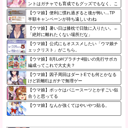
ントはガチャでも育成でもグッズでもなく、こ
れ。
【ウマ娘】便利に慣れ過ぎると後が怖い…TP
半額キャンペーンが待ち遠しいわね
【ウマ娘】暑い日は膝枕で日陰に入りたい。←
「絶対に離れたくない場所だな」
【ウマ娘】公式にもオススメしたい「ウマ娘チ
ェックリスト」がこちら。
【ウマ娘】8月LoHプラチナ4狙いの先行サポカ
編成ってこれで大丈夫？
【ウマ娘】因子周回はダートEでも何とかなる
けど距離Eはガチで無理ゲー
【ウマ娘】ポッケはバニースーツとかすごい似
合うと思ってる
【ウマ娘】なんか強くてはやいやつ貼る。