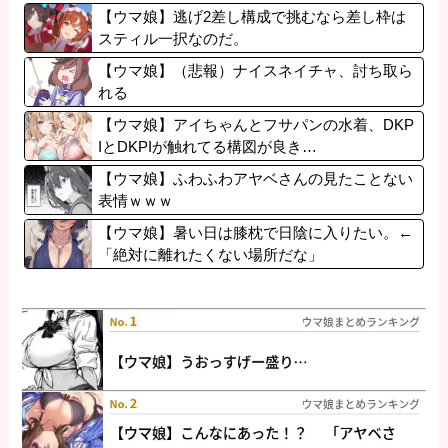
【ウマ娘】逃げ2差し構成で挑むなら差し枠は
スティル一択なのだ。
【ウマ娘】（悲報）ナイスネイチャ、討ち取ら
れる
【ウマ娘】アイちゃんとフサパンの水着、DKP
IとDKPIが触れてる構図が良き…
【ウマ娘】ふわふわアヤベさんの見たことない
表情ｗｗｗ
【ウマ娘】暑い日は膝枕で日陰に入りたい。←
「絶対に離れたくない場所だな」