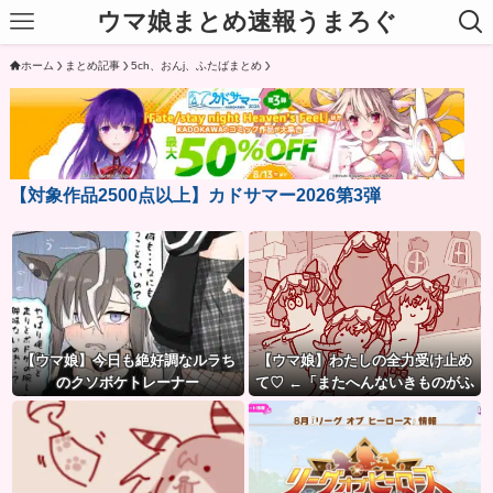
ウマ娘まとめ速報うまろぐ
ホーム
まとめ記事
5ch、おんj、ふたばまとめ
【対象作品2500点以上】カドサマー2026第3弾
【ウマ娘】今日も絶好調なルラち
【ウマ娘】わたしの全力受け止め
のクソボケトレーナー
て♡ ←「またへんないきものがふ
えてる…」