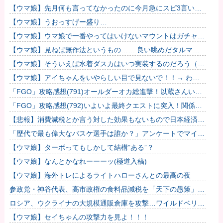
【ウマ娘】先月何も言ってなかったのに今月急にスピ3言い出
したのが怪しいよな。
【ウマ娘】うおっすげー盛り…
【ウマ娘】ウマ娘で一番やってはいけないマウントはガチャで
も育成でもグッズでもなく、これ。
【ウマ娘】見ねば無作法というもの…… 良い眺めだタルマ
エ…（殴
【ウマ娘】そういえば水着ダスカはいつ実装するのだろう（ﾃﾞ
ｯｯｯ
【ウマ娘】アイちゃんをいやらしい目で見ないで！！→ わか
りました…
「FGO」攻略感想(791)オールダーオカ総進撃！以蔵さんいっ
ぱい出てきてワラタｗｗ もう綺麗な岡田以蔵だけ連れて帰れ
「FGO」攻略感想(792)いよいよ最終クエストに突入！関係な
ば...
いけど壱与って見た目的にはメッチャ美人だよね…
【悲報】消費減税とか言う対した効果もないもので日本経済破
滅へ
「歴代で最も偉大なバスケ選手は誰か？」アンケートでマイケ
ル・ジョーダンが圧倒的な支持を集める
【ウマ娘】ターボってもしかして結構”ある”？
【ウマ娘】なんとかなれーーーッ(極道入稿)
【ウマ娘】海外トレによるライトハローさんとの最高の夜
参政党・神谷代表、高市政権の食料品減税を「天下の愚策」と
一刀両断
ロシア、ウクライナの大規模通販倉庫を攻撃…ワイルドベリー
ズへの報復！
【ウマ娘】セイちゃんの攻撃力を見よ！！！