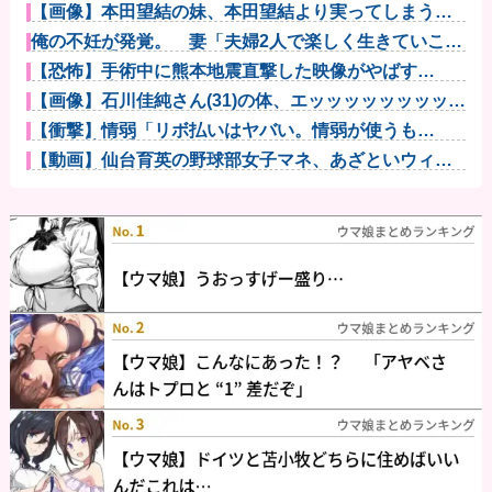
【画像】本田望結の妹、本田望結より実ってしまうｗ
ｗｗｗｗｗｗ...
俺の不妊が発覚。 妻「夫婦2人で楽しく生きていこう
よ！」俺「...
【恐怖】手術中に熊本地震直撃した映像がやばす
ぎ・・・他
【画像】石川佳純さん(31)の体、エッッッッッッッッッ
ッッッ...
【衝撃】情弱「リボ払いはヤバい。情弱が使うも
の」 情強「リボ...
【動画】仙台育英の野球部女子マネ、あざといウィン
クでお前らの...