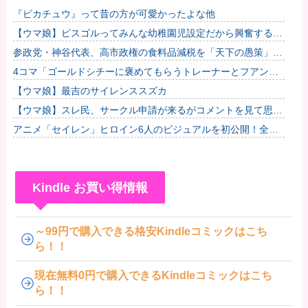
『ピカチュウ』って昔の方が可愛かったよな他
【ウマ娘】ピスゴルってみんな幼稚園児設定だから興奮するよ
ね他
参政党・神谷代表、高市政権の食料品減税を「天下の愚策」と
一刀両断
4コマ「ゴールドシチーに褒めてもらうトレーナーとフアンザ
ウルス」
【ウマ娘】最吉のサイレンススズカ
【ウマ娘】スレ民、サークル申請が来るがコメントを見て思わ
ず拒否してしまう
アニメ「セイレン」ヒロイン6人のビジュアルを初公開！全員
ロングヘア？アマガミの「輝日東高校」が再び舞台に！
Kindle お買い得情報
～99円で購入できる格安Kindleコミックはこち
ら！！
現在無料0円で購入できるKindleコミックはこち
ら！！