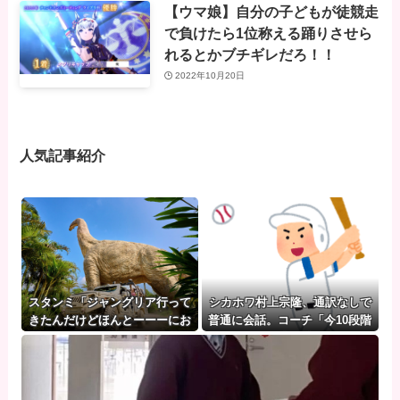
【ウマ娘】自分の子どもが徒競走
で負けたら1位称える踊りさせら
れるとかブチギレだろ！！
2022年10月20日
人気記事紹介
スタンミ「ジャングリア行って
シカホワ村上宗隆、通訳なしで
きたんだけどほんとーーーにお
普通に会話。コーチ「今10段階
もんない！！！！」
で6ぐらい。来た時は0だった
（笑）」