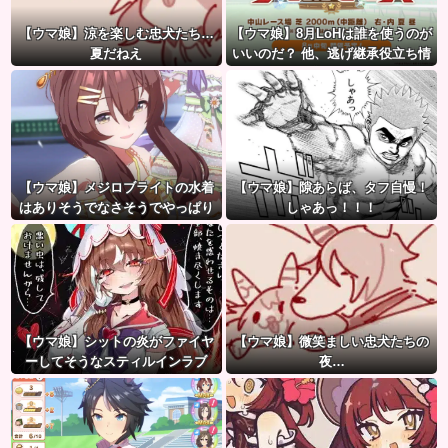
【ウマ娘】涼を楽しむ忠犬たち…
【ウマ娘】8月LoHは誰を使うのが
夏だねえ
いいのだ？ 他、逃げ継承役立ち情
報など
【ウマ娘】メジロブライトの水着
【ウマ娘】隙あらば、タフ自慢！
はありそうでなさそうでやっぱり
しゃあっ！！！
“ある”
【ウマ娘】シットの炎がファイヤ
【ウマ娘】微笑ましい忠犬たちの
ーしてそうなスティルインラブ
夜…
（セーラーマーズ衣装）