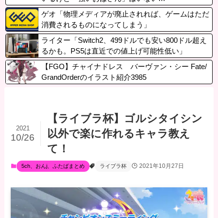
ゲオ「物理メディアが廃止されれば、ゲームはただ
消費されるものになってしまう」
ライター「Switch2、499ドルでも安い800ドル超え
るかも。PS5は直近での値上げ可能性低い」
【FGO】チャイナドレス バーヴァン・シー Fate/
GrandOrderのイラスト紹介3985
【ライブラ杯】ゴルシタイシン
2021
以外で楽に作れるキャラ教え
10/26
て！
2021年10月27日
5ch、おんj、ふたばまとめ
ライブラ杯