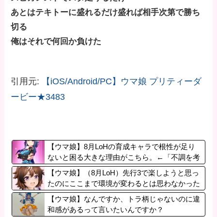
あとはテキトーに盛れるだけ盛れば相手次第で勝ち
切る
俺はそれで何回か負けた
引用元:
【iOS/Android/PC】ウマ娘 プリティーダ
ービー★3483
【ウマ娘】8月LoHの育成キャラで根性が足り
ないと困る大きな理由がこちら。←「不調を考
慮すると1021必要」
【ウマ娘】（8月LoH）先行3で楽しようと思っ
たのにここまで環境が変わるとは思わなかった
のだ…
【ウマ娘】なんですか、トラ柄じゃないのに違
和感があるって言いたいんですか？