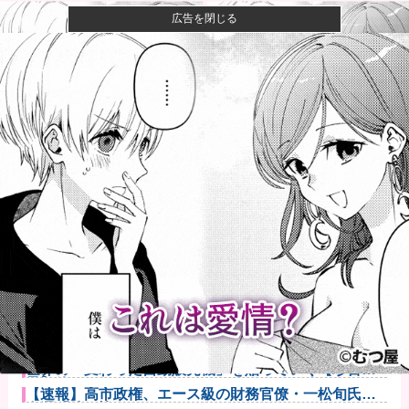
広告を閉じる
【悲報】コレコレ、月収1億円ｗｗｗそりゃ外出るのに
ボディガー...
【悲報】有名漫画家、がんを公表「大腸癌になってし
まいました。...
【画像】コスプレイヤーが死ぬ気で痩せた結果ｗｗｗ
ｗ
【悲報】大学生の頃に出会った小学生と結婚した男、
めちゃくちゃ...
【悲報】週間少年ジャンプの「グッズ(43億円分)」を注
文し全...
非現実的なリベラル政策をゴリ押しした東京大学、貯
金から無駄金...
世界の「変わった自動販売機」を貼っていく【珍百
景】他
【速報】高市政権、エース級の財務官僚・一松旬氏を
左遷「彼は協...