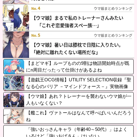
【まどマギ】ループものの9割は物語開始時点が既
にn周目だったって仕掛けがあるよね
【遊戯王OCG情報】UTILITY SELECTION収録『聖
なる心のバリア －マインドフォース－』実物画像
【ウマ娘】あれ？トレーナーを襲わないウマ娘が一
人もいなくない？
【艦これ】ヴァトールはなんて呼べばいいんだろう
ね
「強いおっさんキャラ（年齢40～50代）」はよく
いるけど「強いおばさん」はいない…