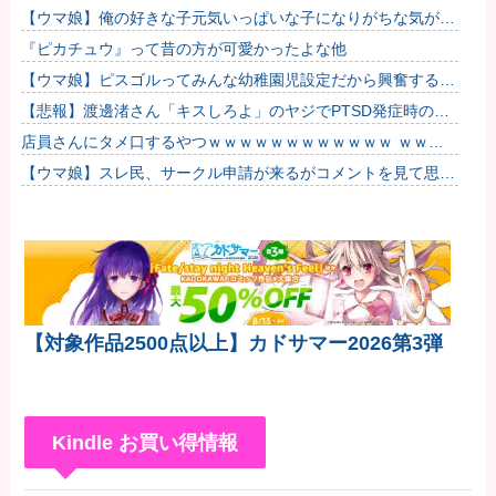
【ウマ娘】俺の好きな子元気いっぱいな子になりがちな気がす
る。←「元気OPPAIの間違いだろ…」
『ピカチュウ』って昔の方が可愛かったよな他
【ウマ娘】ピスゴルってみんな幼稚園児設定だから興奮するよ
ね他
【悲報】渡邊渚さん「キスしろよ」のヤジでPTSD発症時の状
態に逆戻り
店員さんにタメ口するやつｗｗｗｗｗｗｗｗｗｗｗｗ ｗｗｗ
ｗｗｗｗｗｗｗｗｗ
【ウマ娘】スレ民、サークル申請が来るがコメントを見て思わ
ず拒否してしまう
【対象作品2500点以上】カドサマー2026第3弾
Kindle お買い得情報