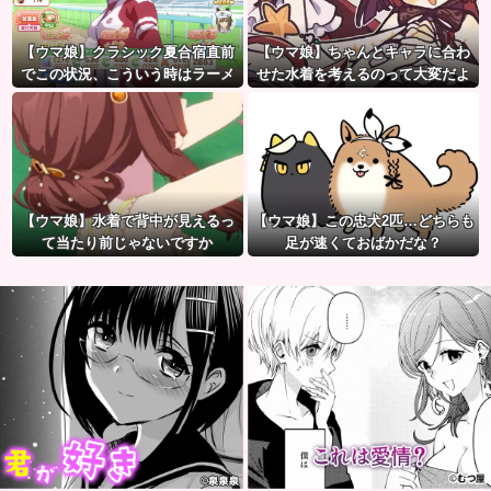
【ウマ娘】クラシック夏合宿直前
【ウマ娘】ちゃんとキャラに合わ
でこの状況、こういう時はラーメ
せた水着を考えるのって大変だよ
ン食べてもいいのかな？
ね。
【ウマ娘】水着で背中が見えるっ
【ウマ娘】この忠犬2匹…どちらも
て当たり前じゃないですか
足が速くておばかだな？