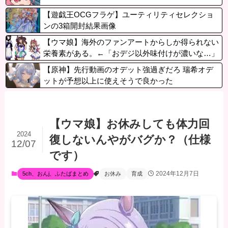
【遊戯王OCGフラゲ】ユーティリティセレクショ
ンの3箱開封結果画像
【ウマ娘】海外のファンアートからしか得られない
栄養素がある。←「おデジ以外味付けが濃いな…」
【原神】先行動画のオデット強過ぎだろ 瑞希オデ
ットが予想以上に使えそうで良かった
【ウマ娘】お休みしても体力回
2024
復しないんやがバグか？（仕様
12/07
です）
2024年12月7日
5ch、おんj、ふたばまとめ
お休み
育成