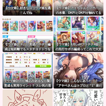
【ウマ娘】好きなロリウマ娘を選
【ウマ娘】アイちゃんとフサパン
んでね
の水着、DKPIとDKPIが触れてる
構図が良き…
【ウマ娘】チムレ育成のサポカ編
【ウマ娘】8月LoHプラチナ4狙い
成は短距離でもスタチヨドトウを
の先行サポカ編成ってこれで大丈
編成するってマジ！？ 根性サポカ
夫？
を編成していた意味…
【ウマ娘】スピ補正20あるなら賢3
【ウマ娘】こんなにあった！？ ←
育成も実用ライン！？ スレ民の育
「アヤベさんはトプロと “1” 差だ
成した夏ドーベルが仕上がりつつ
ぞ」
ある件