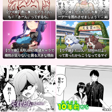
【ウマ娘】夜に食べるアイスおい
【ウマ娘】セイちゃん水着でトレ
ち！「きーん」ってするち。
ーナーを照れさせましょう！→ 結
果
【ウマ娘】8月LoHの育成キャラで
【ウマ娘】たぶん「3200ｍだよ」
根性が足りないと困る大きな理由
って言ったからこうなってるマイ
がこちら。←「不調を考慮すると1
ル犬
021必要」