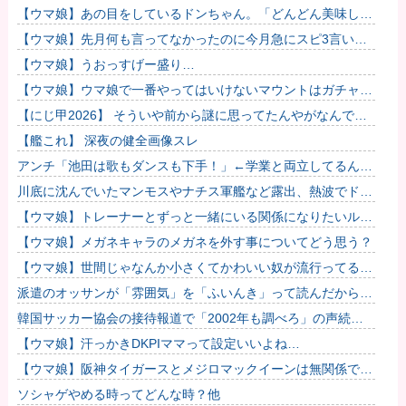
るわな
【ウマ娘】あの目をしているドンちゃん。「どんどん美味しく
実る…♡」
【ウマ娘】先月何も言ってなかったのに今月急にスピ3言い出
したのが怪しいよな。
【ウマ娘】うおっすげー盛り…
【ウマ娘】ウマ娘で一番やってはいけないマウントはガチャで
も育成でもグッズでもなく、これ。
【にじ甲2026】 そういや前から謎に思ってたんやがなんでマ
ドロックなんてアナウンス入ってたんや？
【艦これ】 深夜の健全画像スレ
アンチ「池田は歌もダンスも下手！」←学業と両立してるんだ
からレッスンに参加出来なくて当たり前だろ？？？
川底に沈んでいたマンモスやナチス軍艦など露出、熱波でドナ
ウ川が歴史的渇水！
【ウマ娘】トレーナーとずっと一緒にいる関係になりたいルラ
ちって可愛くない？
【ウマ娘】メガネキャラのメガネを外す事についてどう思う？
【ウマ娘】世間じゃなんか小さくてかわいい奴が流行ってるら
しいな？
派遣のオッサンが「雰囲気」を「ふいんき」って読んだから蹴
り飛ばしたわ...仕事舐めんな
韓国サッカー協会の接待報道で「2002年も調べろ」の声続出
ｗｗｗ
【ウマ娘】汗っかきDKPIママって設定いいよね…
【ウマ娘】阪神タイガースとメジロマックイーンは無関係で
す！
ソシャゲやめる時ってどんな時？他