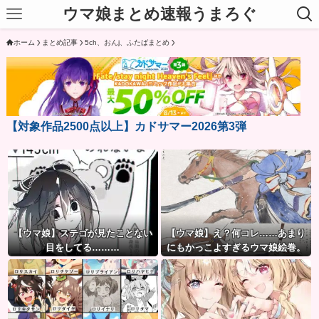
ウマ娘まとめ速報うまろぐ
ホーム
まとめ記事
5ch、おんj、ふたばまとめ
【対象作品2500点以上】カドサマー2026第3弾
【ウマ娘】ステゴが見たことない
【ウマ娘】え？何コレ……あまり
目をしてる………
にもかっこよすぎるウマ娘絵巻。