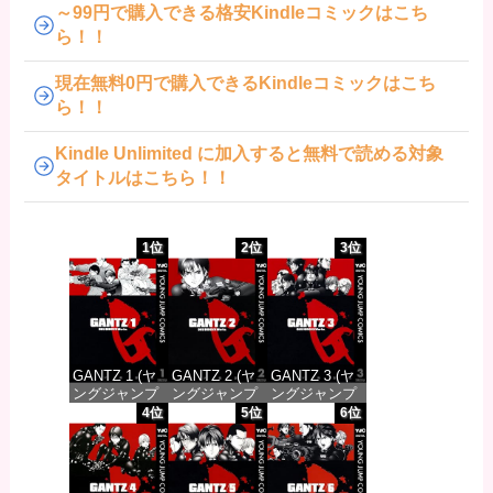
～99円で購入できる格安Kindleコミックはこち
ら！！
現在無料0円で購入できるKindleコミックはこち
ら！！
Kindle Unlimited に加入すると無料で読める対象
タイトルはこちら！！
1位
2位
3位
GANTZ 1 (ヤ
GANTZ 2 (ヤ
GANTZ 3 (ヤ
ングジャンプ
ングジャンプ
ングジャンプ
コミックス
コミックス
コミックス
4位
5位
6位
DIGITAL)
DIGITAL)
DIGITAL)
価格：¥100
価格：¥100
価格：¥100