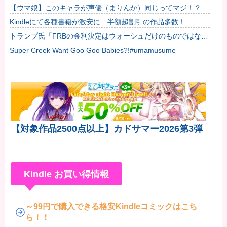
【ウマ娘】このキャラが声優（まりんか）同じってマジ！？
←「スズカさんみたいな演技の方がレアだと聞いて驚いたよ」
Kindleにて各種書籍が激安に 半額超割引の作品多数！
他
トランプ氏「FRBの金利決定はウォーシュだけのものではな
い」
Super Creek Want Goo Goo Babies?!#umamusume
【対象作品2500点以上】カドサマー2026第3弾
Kindle お買い得情報
～99円で購入できる格安Kindleコミックはこち
ら！！