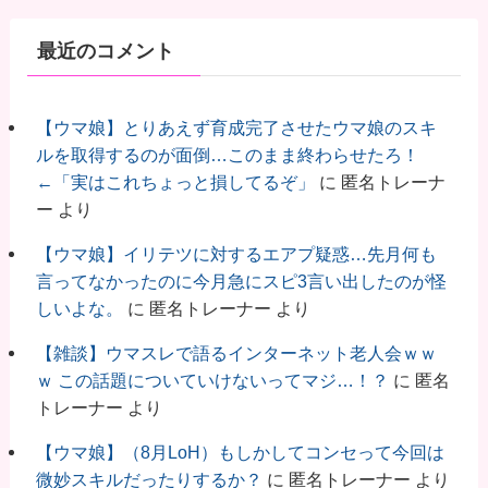
最近のコメント
【ウマ娘】とりあえず育成完了させたウマ娘のスキ
ルを取得するのが面倒…このまま終わらせたろ！
←「実はこれちょっと損してるぞ」
に
匿名トレーナ
ー
より
【ウマ娘】イリテツに対するエアプ疑惑…先月何も
言ってなかったのに今月急にスピ3言い出したのが怪
しいよな。
に
匿名トレーナー
より
【雑談】ウマスレで語るインターネット老人会ｗｗ
ｗ この話題についていけないってマジ…！？
に
匿名
トレーナー
より
【ウマ娘】（8月LoH）もしかしてコンセって今回は
微妙スキルだったりするか？
に
匿名トレーナー
より