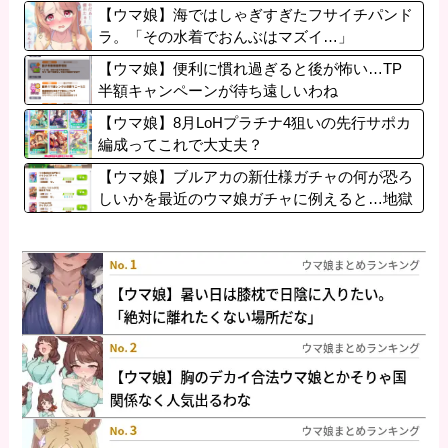
ぱいいるぞ」
【ウマ娘】海ではしゃぎすぎたフサイチパンド
ラ。「その水着でおんぶはマズイ…」
【ウマ娘】便利に慣れ過ぎると後が怖い…TP
半額キャンペーンが待ち遠しいわね
【ウマ娘】8月LoHプラチナ4狙いの先行サポカ
編成ってこれで大丈夫？
【ウマ娘】ブルアカの新仕様ガチャの何が恐ろ
しいかを最近のウマ娘ガチャに例えると…地獄
だな？