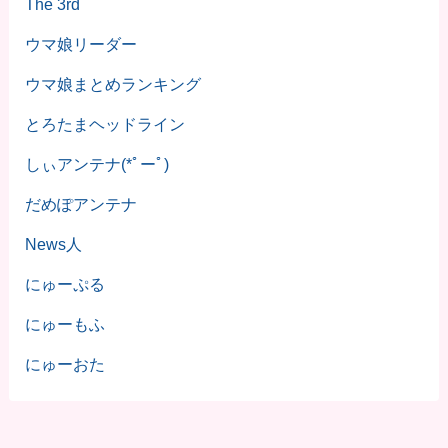
The 3rd
ウマ娘リーダー
ウマ娘まとめランキング
とろたまヘッドライン
しぃアンテナ(*ﾟーﾟ)
だめぽアンテナ
News人
にゅーぷる
にゅーもふ
にゅーおた