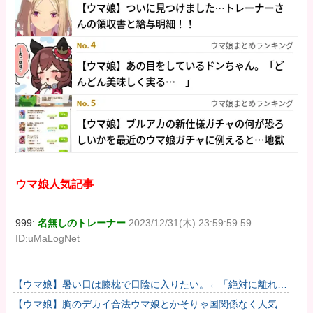
ウマ娘人気記事
999:
名無しのトレーナー
2023/12/31(木) 23:59:59.59
ID:uMaLogNet
【ウマ娘】暑い日は膝枕で日陰に入りたい。←「絶対に離れた
くない場所だな」
【ウマ娘】胸のデカイ合法ウマ娘とかそりゃ国関係なく人気出