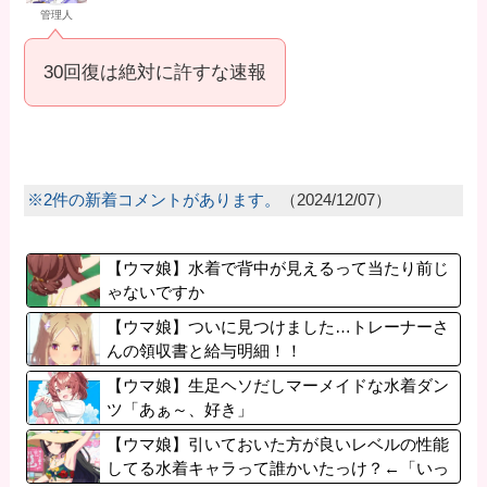
管理人
30回復は絶対に許すな速報
※2件の新着コメントがあります。
（2024/12/07）
【ウマ娘】水着で背中が見えるって当たり前じ
ゃないですか
【ウマ娘】ついに見つけました…トレーナーさ
んの領収書と給与明細！！
【ウマ娘】生足ヘソだしマーメイドな水着ダン
ツ「あぁ～、好き」
【ウマ娘】引いておいた方が良いレベルの性能
してる水着キャラって誰かいたっけ？←「いっ