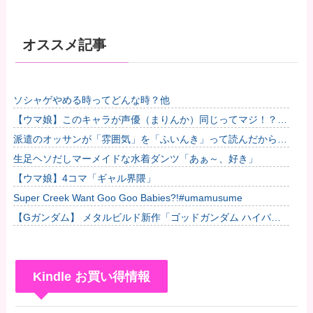
オススメ記事
ソシャゲやめる時ってどんな時？他
【ウマ娘】このキャラが声優（まりんか）同じってマジ！？
←「スズカさんみたいな演技の方がレアだと聞いて驚いたよ」
派遣のオッサンが「雰囲気」を「ふいんき」って読んだから蹴
他
り飛ばしたわ...仕事舐めんな
生足ヘソだしマーメイドな水着ダンツ「あぁ～、好き」
【ウマ娘】4コマ「ギャル界隈」
Super Creek Want Goo Goo Babies?!#umamusume
【Gガンダム】 メタルビルド新作「ゴッドガンダム ハイパー
モード」【近日公開】
Kindle お買い得情報