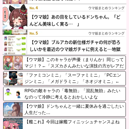
【ウマ娘】このキャラが声優（まりんか）同じって
マジ！？←「スズカさんみたいな演技の方がレアだ
と聞いて驚いたよ」
「ファミコンミニ」「スーファミミニ」「PCエン
ジンミニ」「メガドラミニ」「ネオジオミニ」←
こいつら
RPGの敵キャラの「毒無効」「混乱無効」みたい
なのって冷静に考えるとおかしいよな
【ウマ娘】ドンちゃんと一緒に夏休みを過ごしたい
人生だった…
【艦これ】今回は嫁艦フィニッシュチャンスよね