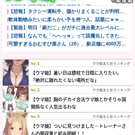
【画像】福原遥さん、意外とあるｗ他
【悲報】タクシー運転手、儲かりまくることが判明ｗ
ｗｗｗｗｗｗ...
軟体動物みたいに柔らかい手を持つ人、話題にｗｗｗ
ｗ「脳が理解...
【緊急】明日「銀だこ」がガチに過去最大レベルに混
みそうwww...
【悲報】なんでも「へへっｗ」って誤魔化してきたワ
イの末路がこ...
可愛すぎるおむすび屋さん（28）、新店舗に4000万円
クラフ...