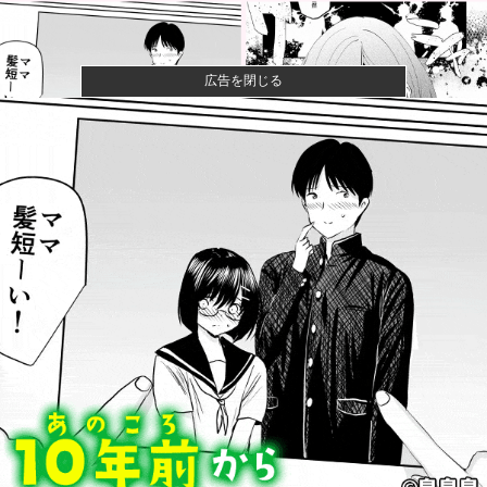
広告を閉じる
【衝撃】きゃりーぱみゅぱみゅ 本名をさらりと告白
【画像】山ガールさん、山でラーメンを食べたらおじ
さんに怒られ...
みいちゃん、セコカンになる
【速報】ワンピースの「世界に5種しかない飛行能力」
発言の謎が...
【朗報】みい山作者さん、みいちゃんでチー牛なので
はという疑惑...
川底に沈んでいたマンモスやナチス軍艦など露出、熱
波でドナウ川...
防弾ガラスの件で誤情報を拡散した左派、間違いを指
摘されても頑...
【速報】中国の海警局と中国海軍の船が衝突2人死亡
南シナ海で...