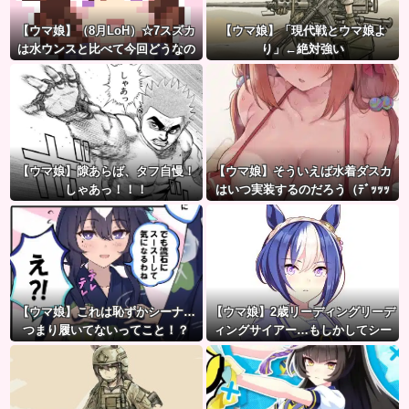
【ウマ娘】（8月LoH）☆7スズカ
【ウマ娘】「現代戦とウマ娘よ
は水ウンスと比べて今回どうなの
り」←絶対強い
だ？
【ウマ娘】隙あらば、タフ自慢！
【ウマ娘】そういえば水着ダスカ
しゃあっ！！！
はいつ実装するのだろう（ﾃﾞｯｯｯ
【ウマ娘】これは恥ずかシーナ…
【ウマ娘】2歳リーディングリーデ
つまり履いてないってこと！？
ィングサイアー…もしかしてシー
ザリオって凄いのでは？