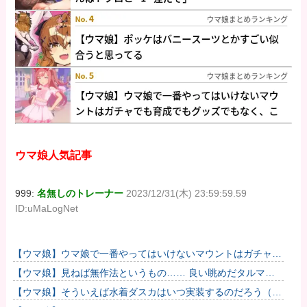
ウマ娘人気記事
999:
名無しのトレーナー
2023/12/31(木) 23:59:59.59
ID:uMaLogNet
【ウマ娘】ウマ娘で一番やってはいけないマウントはガチャで
も育成でもグッズでもなく、これ。
【ウマ娘】見ねば無作法というもの…… 良い眺めだタルマ
エ…（殴
【ウマ娘】そういえば水着ダスカはいつ実装するのだろう（ﾃﾞ