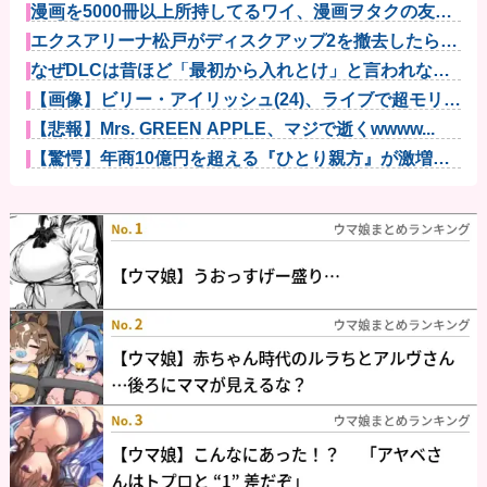
漫画を5000冊以上所持してるワイ、漫画ヲタクの友人
に「ワン...
エクスアリーナ松戸がディスクアップ2を撤去したらし
くディスク...
なぜDLCは昔ほど「最初から入れとけ」と言われなく
なったのか...
【画像】ビリー・アイリッシュ(24)、ライブで超モリマ
ンスジ...
【悲報】Mrs. GREEN APPLE、マジで逝くwwww...
【驚愕】年商10億円を超える『ひとり親方』が激増
Mac m...