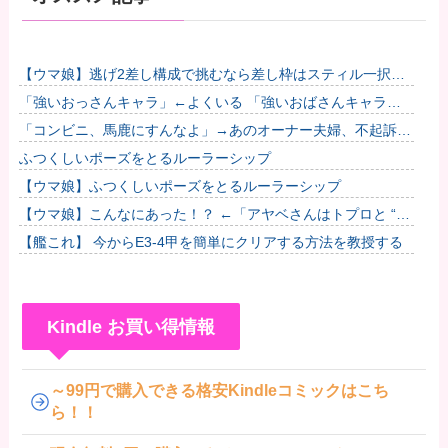
【ウマ娘】逃げ2差し構成で挑むなら差し枠はスティル一択な
のだ。他
「強いおっさんキャラ」←よくいる 「強いおばさんキャラ」
← 全然いない他
「コンビニ、馬鹿にすんなよ」→あのオーナー夫婦、不起訴ｗ
ｗｗｗｗｗｗｗｗ
ふつくしいポーズをとるルーラーシップ
【ウマ娘】ふつくしいポーズをとるルーラーシップ
【ウマ娘】こんなにあった！？ ←「アヤベさんはトプロと “1”
差だぞ」
【艦これ】 今からE3-4甲を簡単にクリアする方法を教授する
Kindle お買い得情報
～99円で購入できる格安Kindleコミックはこち
ら！！