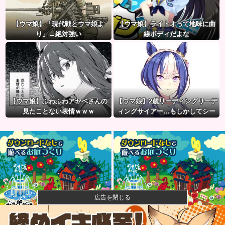
【ウマ娘】「現代戦とウマ娘よ
【ウマ娘】ライトオって地味に曲
り」←絶対強い
線ボディだよな
【ウマ娘】ふわふわアヤベさんの
【ウマ娘】2歳リーディングリーデ
見たことない表情ｗｗｗ
ィングサイアー…もしかしてシー
ザリオって凄いのでは？
広告を閉じる