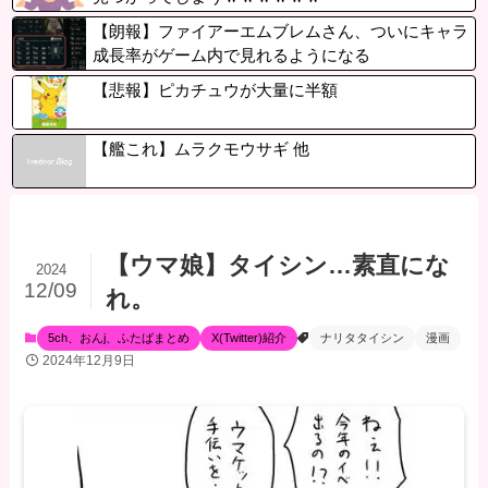
【朗報】ファイアーエムブレムさん、ついにキャラ
成長率がゲーム内で見れるようになる
【悲報】ピカチュウが大量に半額
【艦これ】ムラクモウサギ 他
【ウマ娘】タイシン…素直にな
2024
12/09
れ。
5ch、おんj、ふたばまとめ
X(Twitter)紹介
ナリタタイシン
漫画
2024年12月9日