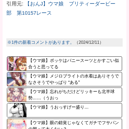
引用元:
【おんJ】ウマ娘 プリティーダービー
部 第10157レース
※1件の新着コメントがあります。
（2024/12/11）
【ウマ娘】ポッケはバニースーツとかすごい似
合うと思ってる
【ウマ娘】メジロブライトの水着はありそうで
なさそうでやっぱり “ある”
【ウマ娘】忘れがちだけどリッキーも北半球
勢……（うおっ
【ウマ娘】うおっすげー盛り…
【ウマ娘】眼の錯覚じゃなくてガチでフサパン
の脚って太くない？