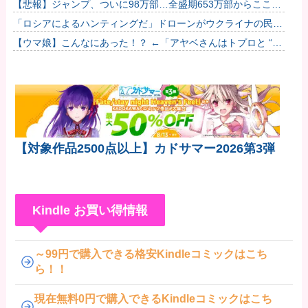
← 全然いない他
【悲報】ジャンプ、ついに98万部…全盛期653万部からここま
で落ちる
「ロシアによるハンティングだ」ドローンがウクライナの民間
人を追い回して爆発…ゼレンスキー氏が非難！
【ウマ娘】こんなにあった！？ ←「アヤベさんはトプロと “1”
差だぞ」
【対象作品2500点以上】カドサマー2026第3弾
Kindle お買い得情報
～99円で購入できる格安Kindleコミックはこち
ら！！
現在無料0円で購入できるKindleコミックはこち