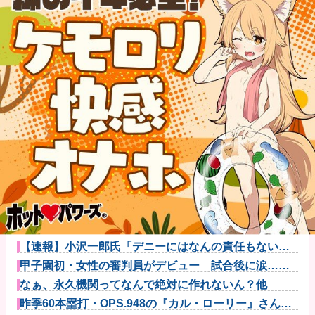
【画像】石川佳純さん(31)の体、エッッッッッッッッッ
ッッッ...
成人向けゲーム『ヤリステ メスブター』開発者絶望、
銀行がst...
【速報】ジャンポケ斎藤、求刑7年で逝く。実刑確実か
【悲報】落語家、亡くなったタレントからいじめられ
た過去を告白...
【速報】小沢一郎氏「デニーにはなんの責任もないの
にかわいそう...
甲子園初・女性の審判員がデビュー 試合後に涙…
「嬉しい気持ち...
なぁ、永久機関ってなんで絶対に作れないん？他
昨季60本塁打・OPS.948の『カル・ローリー』さんの
今季...