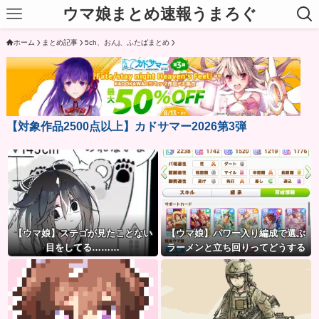
ウマ娘まとめ速報うまろぐ
ホーム
まとめ記事
5ch、おんj、ふたばまとめ
【対象作品2500点以上】カドサマー2026第3弾
【ウマ娘】ステゴが見たことない
【ウマ娘】パワー入り編成で選ぶ
目をしてる………
ラーメンと立ち回りってどうする
べきなの？