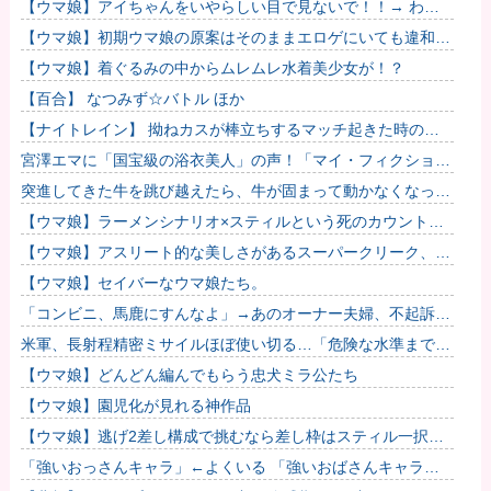
ｯｯｯ
【ウマ娘】アイちゃんをいやらしい目で見ないで！！→ わか
りました…
【ウマ娘】初期ウマ娘の原案はそのままエロゲにいても違和感
がないんだ。
【ウマ娘】着ぐるみの中からムレムレ水着美少女が！？
【百合】 なつみず☆バトル ほか
【ナイトレイン】 拗ねカスが棒立ちするマッチ起きた時の対
処法
宮澤エマに「国宝級の浴衣美人」の声！「マイ・フィクショ
ン」イベントで魅せた透明感【画像】
突進してきた牛を跳び越えたら、牛が固まって動かなくなった
闘牛場の映像【海外の反応】
【ウマ娘】ラーメンシナリオ×スティルという死のカウントダ
ウン
【ウマ娘】アスリート的な美しさがあるスーパークリーク、い
いよね…
【ウマ娘】セイバーなウマ娘たち。
「コンビニ、馬鹿にすんなよ」→あのオーナー夫婦、不起訴ｗ
ｗｗｗｗｗｗｗｗ
米軍、長射程精密ミサイルほぼ使い切る…「危険な水準まで減
少」と軍高官が警告！
【ウマ娘】どんどん編んでもらう忠犬ミラ公たち
【ウマ娘】園児化が見れる神作品
【ウマ娘】逃げ2差し構成で挑むなら差し枠はスティル一択な
のだ。他
「強いおっさんキャラ」←よくいる 「強いおばさんキャラ」