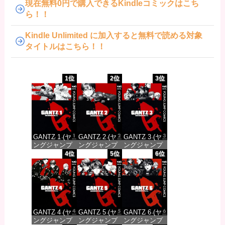
現在無料0円で購入できるKindleコミックはこち
ら！！
Kindle Unlimited に加入すると無料で読める対象
タイトルはこちら！！
1位
2位
3位
GANTZ 1 (ヤ
GANTZ 2 (ヤ
GANTZ 3 (ヤ
ングジャンプ
ングジャンプ
ングジャンプ
コミックス
コミックス
コミックス
4位
5位
6位
DIGITAL)
DIGITAL)
DIGITAL)
価格：¥100
価格：¥100
価格：¥100
GANTZ 4 (ヤ
GANTZ 5 (ヤ
GANTZ 6 (ヤ
ングジャンプ
ングジャンプ
ングジャンプ