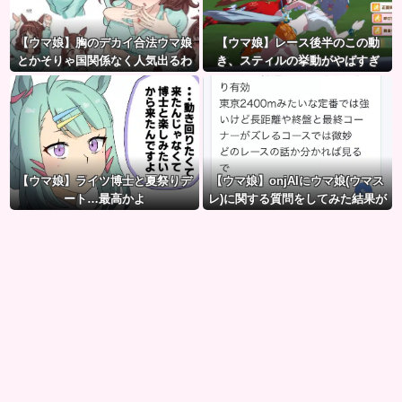
【ウマ娘】胸のデカイ合法ウマ娘
【ウマ娘】レース後半のこの動
とかそりゃ国関係なく人気出るわ
き、スティルの挙動がやばすぎ
な
る。
【ウマ娘】ライツ博士と夏祭りデ
【ウマ娘】onjAIにウマ娘(ウマス
ート…最高かよ
レ)に関する質問をしてみた結果が
草ｗｗｗ