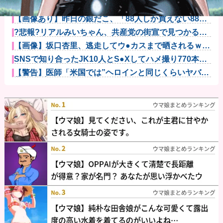
【画像】AIレベルの綺麗すぎるプロポーズ花火が打ち
上がる㊗?...
【画像あり】昨日の銀だこ、「88人しか買えない88
円」に大行...
?悲報?リアルみいちゃん、共産党の街宣で見つかる
（※画像あり...
【画像】坂口杏里、逃走してウ●カスまで晒されるｗｗ
ｗｗｗ
SNSで知り合ったJK10人とS●Xしてハメ撮り770本撮
っ...
【警告】医師「米国では”ヘロインと同じくらいヤバい
薬”が日本...