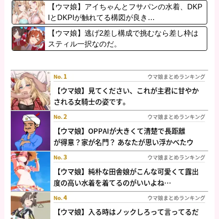
【ウマ娘】アイちゃんとフサパンの水着、DKP
IとDKPIが触れてる構図が良き…
【ウマ娘】逃げ2差し構成で挑むなら差し枠は
スティル一択なのだ。