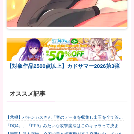
【対象作品2500点以上】カドサマー2026第3弾
オススメ記事
【悲報】パチンカスさん「客のデータを収集し出玉を全て管
理。それがホールコンピューター」他
『DQ4』、『FF9』みたいな攻撃魔法はこのキャラって決まっ
てるゲームが好き他