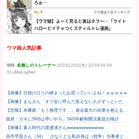
ウマ娘人気記事
999:
名無しのトレーナー
2023/12/31(木) 23:59:59.59
ID:uMaLogNet
【画像】日焼け口リの締まったお尻っていいよね！ｗｗｗｗｗ
【画像】まんさん「オフ会に呼んだ覚えない人がずっといたの
で晒すわ」（パシャ）
【悲報】米農家「もう無理です…」過去最大の在庫を抱える状
態で新米収穫
政府「ガキにSNSは早いやろ」SNS年齢制限法案提出検討
【画像】素人時代の渡邊渚さんwwwwwwwwwwww
【Pickup08082949】
高市早苗さん（34）「少なくとも私自身は（戦争）当事者とは