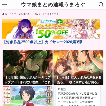
ウマ娘まとめ速報うまろぐ
ホーム
まとめ記事
5ch、おんj、ふたばまとめ
【対象作品2500点以上】カドサマー2026第3弾
【ウマ娘】追込サポカが一向にア
【ウマ娘】友人サポカの序盤ある
ップデートされない理由…「これ
ある。「後に回すと逃げ回る」
だけ出さないってことは」