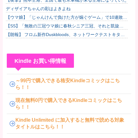
【衝撃】熊本空港、全国で最も米軍機が来る空港になっていた
ディザイアちゃんの彩はよきよね
【ウマ娘】「じゃんけんで負けた方が煽ぐゲーム」で10連敗中
のゼファー
【SS】「無敗の三冠ウマ娘に春秋シニア三冠、それと凱旋門
で勝利したら結婚してもいいよ」と担当ウマ娘に発言した普通
【朗報】 フロム新作Duskbloods、ネットワークテストキタ
のトレー...
━━━━(゜∀゜)━━━━!!
Kindle お買い得情報
～99円で購入できる格安Kindleコミックはこち
ら！！
現在無料0円で購入できるKindleコミックはこち
ら！！
Kindle Unlimited に加入すると無料で読める対象
タイトルはこちら！！