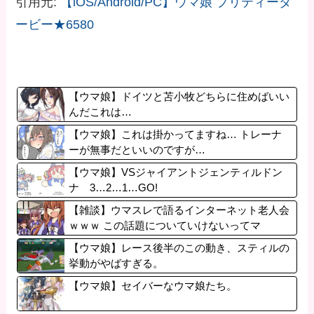
引用元:
【iOS/Android/PC】ウマ娘 プリティーダ
ービー★6580
【ウマ娘】ドイツと苫小牧どちらに住めばいい
んだこれは…
【ウマ娘】これは掛かってますね… トレーナ
ーが無事だといいのですが…
【ウマ娘】VSジャイアントジェンティルドン
ナ 3…2…1…GO!
【雑談】ウマスレで語るインターネット老人会
ｗｗｗ この話題についていけないってマ
ジ…！？
【ウマ娘】レース後半のこの動き、スティルの
挙動がやばすぎる。
【ウマ娘】セイバーなウマ娘たち。