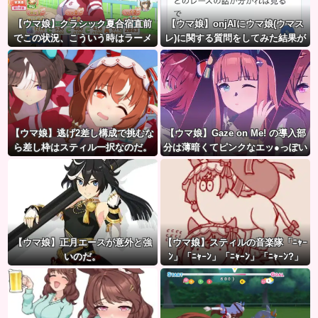
【ウマ娘】クラシック夏合宿直前
【ウマ娘】onjAIにウマ娘(ウマス
でこの状況、こういう時はラーメ
レ)に関する質問をしてみた結果が
ン食べてもいいのかな？
草ｗｗｗ
【ウマ娘】逃げ2差し構成で挑むな
【ウマ娘】Gaze on Me! の導入部
ら差し枠はスティル一択なのだ。
分は薄暗くてピンクなエッ●っぽい
雰囲気だから何でも叡智に見える
よね。
【ウマ娘】正月エースが意外と強
【ウマ娘】スティルの音楽隊「ﾆｬｰ
いのだ。
ﾝ」「ﾆｬｰﾝ」「ﾆｬｰﾝ」「ﾆｬｰﾝ?」