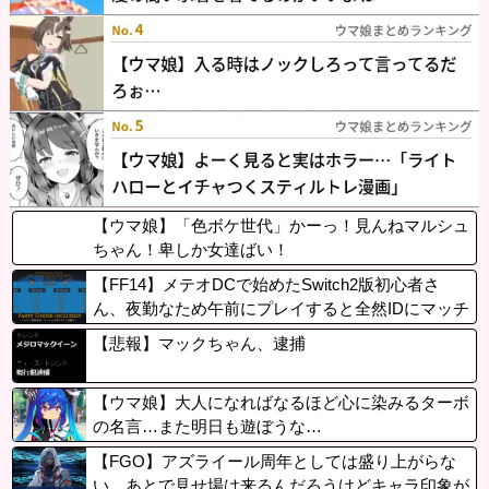
【ウマ娘】「色ボケ世代」かーっ！見んねマルシュ
ちゃん！卑しか女達ばい！
【FF14】メテオDCで始めたSwitch2版初心者さ
ん、夜勤なため午前にプレイすると全然IDにマッチ
しないと嘆く。→「DCトラベルするかリージョン
【悲報】マックちゃん、逮捕
内フリーマッチングを待ってほしい」
【ウマ娘】大人になればなるほど心に染みるターボ
の名言…また明日も遊ぼうな…
【FGO】アズライール周年としては盛り上がらな
い。あとで見せ場は来るんだろうけどキャラ印象が