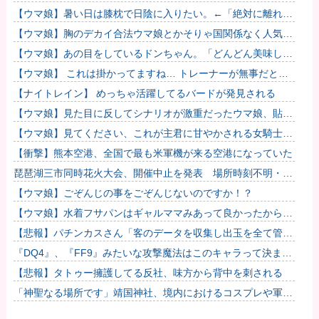
いえない世代ですから、反省なんかしておりませんし、反省を
【ウマ娘】暑い日は膝枕で日陰に入りたい。←「絶対に離れた
求めら...
くない場所だな」
【ウマ娘】胸のデカイ合法ウマ娘とかそりゃ国関係なく人気出
るわな
【ウマ娘】あの目をしているドンちゃん。「どんどん美味しく
実る…♡」
【ウマ娘】 これは掛かってますね… トレーナーが無事だとい
いのですが…
【ナイトレイン】 めっちゃ活躍してるバードが発見される
【ウマ娘】見た目に反してシナリオが激重だったウマ娘、貼
る。
【ウマ娘】見てください、これが主君に甘やかされる女騎士の
姿です。
【衝撃】熊本空港、全国で最も米軍機が来る空港になっていた
琵琶湖三市同時花火大会、開催中止を発表 場所時刻不明・許
可なし・交通整理なし・市が関与否定
【ウマ娘】ごぞんじの事をごぞんじないのですか！？
【ウマ娘】水着フサパンはギャルママみあって良かったから引
く
【悲報】パチンカスさん「客のデータを収集し出玉を全て管
理。それがホールコンピューター」他
『DQ4』、『FF9』みたいな攻撃魔法はこのキャラって決まっ
てるゲームが好き他
【悲報】タトゥー擁護してる反社、味方から背中を刺される
「神聖なる場所です」靖国神社、境内におけるコスプレや軍装
の禁止を発表！