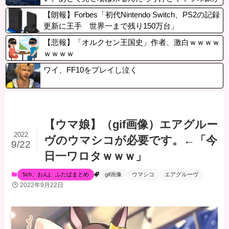
まだしょぼい
【朗報】Forbes「初代Nintendo Switch、PS2の記録
更新に王手 世界一まで残り150万台」
【悲報】「オルクセン王国史」作者、激白ｗｗｗｗ
ｗｗｗｗ
ワイ、FF10をプレイし泣く
【ウマ娘】（gif画像）エアグルー
2022
ヴのウマシコが必要です。←「今
9/22
日一ワロタｗｗｗ」
5ch、おんj、ふたばまとめ
gif画像
ウマシコ
エアグルーヴ
2022年9月22日