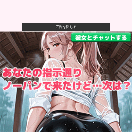
広告を閉じる
【画像】女さん「貧乳だから男水着で市民プールいっ
たら周りがコ...
【画像】女性、『大人のおもちゃ』を入れたままMRI
検査を受け...
一般作だけどエロいシーンがあって、妙にムラムラし
てしまった作...
【悲報】 幻影旅団の団長さん、激太りすると全てが台
無しになる
松井秀喜の凄さは31本塁打ではなく、高打率で打点稼
ぐ安定感こ...
日本韓国台湾「少子化です」←わかる 中国北朝鮮
「少子化です」...
【悲報】日本さん、独身男が増えまくり終わる他
【衝撃】鬼滅があそこまでヒットしたのってやっぱ
「ノイズ」が一...