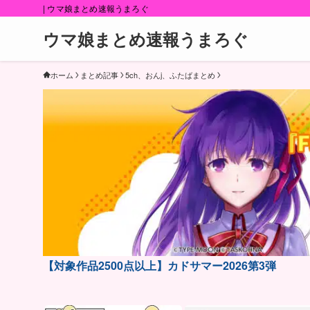
| ウマ娘まとめ速報うまろぐ
ウマ娘まとめ速報うまろぐ
ホーム
まとめ記事
5ch、おんj、ふたばまとめ
【対象作品2500点以上】カドサマー2026第3弾