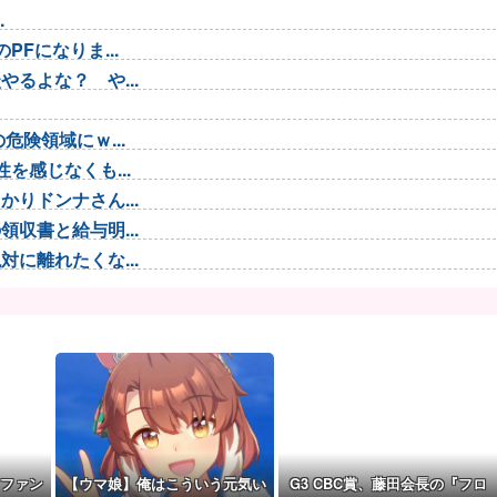
.
Fになりま...
るよな？ や...
険領域にｗ...
を感じなくも...
りドンナさん...
収書と給与明...
に離れたくな...
く人気出るわ...
中長期でワ...
弾で...
ﾟ...
飲むのは三流...
する
ファン
【ウマ娘】俺はこういう元気い
G3 CBC賞、藤田会長の『フロ