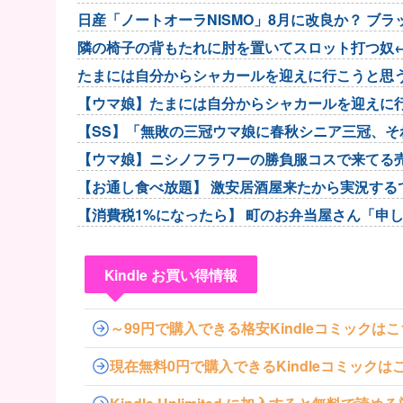
カスや
日産「ノートオーラNISMO」8月に改良か？ ブ
隣の椅子の背もたれに肘を置いてスロット打つ奴
たまには自分からシャカールを迎えに行こうと思
【ウマ娘】たまには自分からシャカールを迎えに
【SS】「無敗の三冠ウマ娘に春秋シニア三冠、
言した普通のトレー...
【ウマ娘】ニシノフラワーの勝負服コスで来てる
【お通し食べ放題】 激安居酒屋来たから実況する
【消費税1%になったら】 町のお弁当屋さん「申
Kindle お買い得情報
～99円で購入できる格安Kindleコミックは
現在無料0円で購入できるKindleコミックは