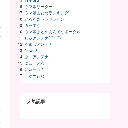
The 3rd
ウマ娘リーダー
ウマ娘まとめランキング
とろたまヘッドライン
ガッてな
ウマ娘まとめあんてなポータル
しぃアンテナ(*ﾟーﾟ)
だめぽアンテナ
News人
ぷぅアンテナ
にゅーぷる
にゅーもふ
にゅーおた
人気記事