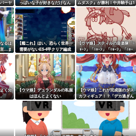
を折ってし...
バーヤ
っぱいな子が好きなだけなん
ムダスク』が勝利！中井騎手は1
距離先行編成...
だ…
5年目で重賞初制覇！【ウマ娘民
の反応】
予定！第...
なるほ
【艦これ】ほい、恐らく世界一
【ウマ娘】スティルの音楽隊「ﾆ
言…ま
需要がないE5-4甲クリア編成
ｬｰﾝ」「ﾆｬｰﾝ」「ﾆｬｰﾝ」「ﾆｬｰ
…
ﾝ?」
はよく分
【ウマ娘】デュランダルの私服
【ウマ娘】これが完成版のダス
…
はほんとよくない
カフィギュア！？「デカ過ぎん
だろ…」