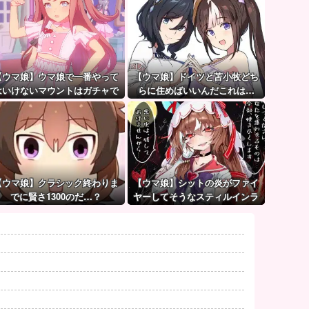
【ウマ娘】ウマ娘で一番やって
【ウマ娘】ドイツと苫小牧どち
はいけないマウントはガチャで
らに住めばいいんだこれは…
も育成でもグッズでもなく、こ
れ。
【ウマ娘】クラシック終わりま
【ウマ娘】シットの炎がファイ
でに賢さ1300のだ…？
ヤーしてそうなスティルインラ
ブ（セーラーマーズ衣装）