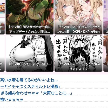
カ
【ウマ娘】追込サポカが一向に
【ウマ娘】アイちゃんとフサパ
ト
アップデートされない理由…
ンの水着、DKPIとDKPIが触れ
性
「これだけ出さないってこと
てる構図が良き…
…
は」
ナ
【ウマ娘】うおっすげー盛り…
【ウマ娘】先生！？もうお盆入
貼
りますよ！？
の高い水着を着てるのがいいよね…
ローとイチャつくスティルトレ漫画」
悪すぎる組み合わせｗｗｗ「大変なことに…」
が怖いｗｗｗｗ