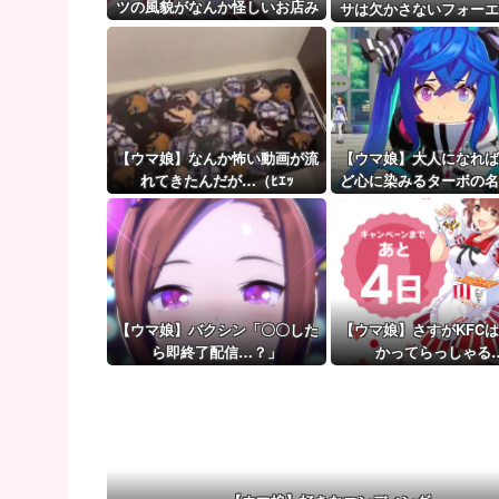
【悲報】日本人艦これ絵師、AI絵だと誹謗中傷され筆
ツの風貌がなんか怪しいお店み
サは欠かさないフォーエ
たいだな…
【ウマ娘】（審議）無凸ブーケと完凸シャカール、中
ング
【ウマ娘】覚醒Lv6、7の解放が今後2か月置きに実装
【ウマ娘】なんか怖い動画が流
【ウマ娘】大人になれば
れてきたんだが…（ﾋｴｯ
ど心に染みるターボの名
た明日も遊ぼうな
【ウマ娘】バクシン「〇〇した
【ウマ娘】さすがKFC
ら即終了配信…？」
かってらっしゃる