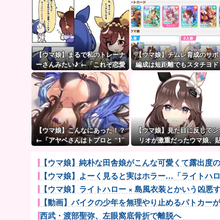
【ウマ娘】まるで私のトレーナ
【ウマ娘】チムレ育成のサポ
ーさんみたい♪ ←「これぞ恋愛
編成は短距離でもスタチヨド
強者スペ一族…」
ウを編成するってマジ！？ 根
サポカを編成していた意味
【ウマ娘】こんなにあった！？
【ウマ娘】見た目に反してシ
←「アヤベさんはトプロと “1”
リオが激重だったウマ娘、
差だぞ」
る。
【ウマ娘】純朴な田舎娘がこんな可愛くて露出度
【ウマ娘】よーく見ると実はホラー…「ライトハ
【ウマ娘】ライトハロー × 島風衣装とかいう凶
【動画】バイクの少年を無理やり止めるパトカー
西武・渡部聖弥、左眼窩底骨折で離脱へ