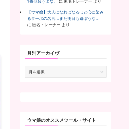
1番似合うよな。
に
匿名トレーナー
より
【ウマ娘】大人になればなるほど心に染み
るターボの名言…また明日も遊ぼうな…
に
匿名トレーナー
より
月別アーカイヴ
月
別
ア
ー
カ
イ
ヴ
ウマ娘のオススメツール・サイト