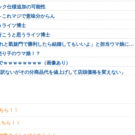
ラック仕様追加の可能性
←これマジで意味分からん
うライツ博士
行こうと思うライツ博士
それと凱旋門で勝利したら結婚してもいいよ」と担当ウマ娘に発
売り子のウマ娘！？
でｗｗｗｗｗｗｗｗ（画像あり）
し訳ないがその分商品代を値上げして店頭価格を変えない」
こちら！！
こちら！！