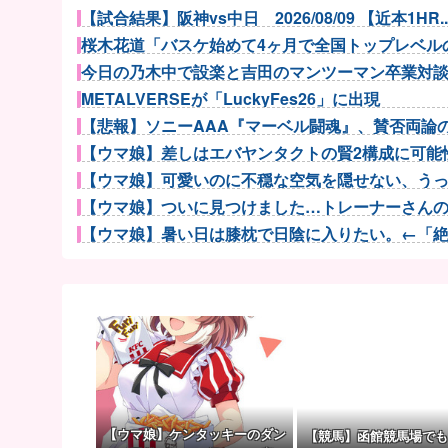
【試合結果】阪神vs中日 2026/08/09 【近本1HR..
桜木花道「バスケ始めて4ヶ月で全国トップレベルのP
今日の乃木中で設楽と吉田のマンツーマン卒業対談や
METALVERSEが「LuckyFes26」に出現
【悲報】ソニーAAA『マーベル闘魂』、賛否両論の危
【ウマ娘】差しはエバヤンタクトの賢2構成に可能性
【ウマ娘】可愛いのに不穏な空気を隠せない、うっか
【ウマ娘】ついに見つけました…トレーナーさんの領
【ウマ娘】暑い日は膝枕で日陰に入りたい。←「絶対
【ウマ娘】胸のデカイ合法ウマ娘とかそりゃ国関係な
カプコン「『モンハンワイルズ』販売は“改善傾向”―
【J1第1節 東京V×川崎F】川崎が後半ATのロマニッチ
【敗戦】西武ファン集合（2026.8.9）
ハロプロ新メンバーオーディション2026ｷﾀ━━━━(ﾟ∀
【では世界の一流は？】仕事終わりにホットミルクを
【朗報】スティーブ・ジョブズ、鎌倉仏教を発明
【ウマ娘】ケンタッキーのダン
【競馬】函館競馬場でも