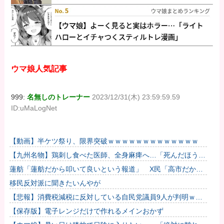
ウマ娘人気記事
999:
名無しのトレーナー
2023/12/31(木) 23:59:59.59
ID:uMaLogNet
【動画】半ケツ祭り、限界突破ｗｗｗｗｗｗｗｗｗｗｗｗｗ
【九州名物】鶏刺し食べた医師、全身麻痺へ…「死んだほうが
良かったと思っていた」
蓮舫「蓮舫だから叩いて良いという報道」 X民「高市だから
叩いて良いをやってるのがお前だろ」
移民反対派に聞きたいんやが
【悲報】消費税減税に反対している自民党議員9人が判明ｗｗ
ｗｗｗｗ
【保存版】電子レンジだけで作れるメインおかず