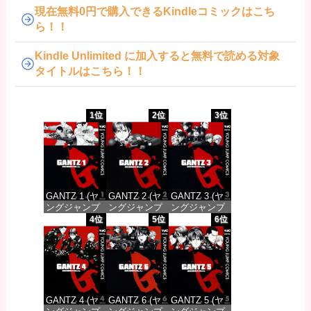
現在無料0円で購入できるKindleコミックはこち
ら！！
Kindle Unlimited に加入すると無料で読める対象
タイトルはこちら！！
1位
2位
3位
GANTZ 1 (ヤ
GANTZ 2 (ヤ
GANTZ 3 (ヤ
ングジャンプ
ングジャンプ
ングジャンプ
コミックス
コミックス
コミックス
4位
5位
6位
DIGITAL)
DIGITAL)
DIGITAL)
価格：¥100
価格：¥100
価格：¥100
GANTZ 4 (ヤ
GANTZ 6 (ヤ
GANTZ 5 (ヤ