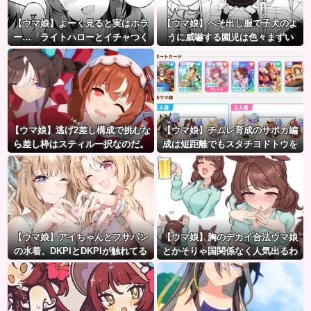
【ウマ娘】よーく見ると実はホラ
【ウマ娘】へそ出し服で子犬のよ
ー…「ライトハローとイチャつく
うに威嚇する園児は色々まずい
スティルトレ漫画」
（ピスゴル）
【ウマ娘】逃げ2差し構成で挑むな
【ウマ娘】チムレ育成のサポカ編
ら差し枠はスティル一択なのだ。
成は短距離でもスタチヨドトウを
編成するってマジ！？ 根性サポカ
を編成していた意味…
【ウマ娘】アイちゃんとフサパン
【ウマ娘】胸のデカイ合法ウマ娘
の水着、DKPIとDKPIが触れてる
とかそりゃ国関係なく人気出るわ
構図が良き…
な