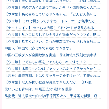
【ウマ娘】暑い日は膝枕で日陰に入りたい。←「絶対に離れた
くない場所だな」
【ウマ娘】胸のデカイ合法ウマ娘とかそりゃ国関係なく人気出
るわな
【ウマ娘】あの目をしているドンちゃん。「どんどん美味しく
実る…♡」
【ウマ娘】 これは掛かってますね… トレーナーが無事だとい
いのですが…
【ナイトレイン】 めっちゃ活躍してるバードが発見される
【ウマ娘】見た目に反してシナリオが激重だったウマ娘、貼
る。
【ウマ娘】見てください、これが主君に甘やかされる女騎士の
姿です。
中国人「中国では赤信号でも右折できます」
中国の三峡ダムが全開放流を実施…長江流域で深刻な洪水被
害！
【ウマ娘】ごぞんじの事をごぞんじないのですか！？
【ウマ娘】水着フサパンはギャルママみあって良かったから引
く
【悲報】高市首相、もはやマッサージを受けただけで叩かれて
しまう他
【ウマ娘】なんか怖い動画が流れてきたんだが…（ﾋｴｯ他
元いいとも青年隊、中居正広の”素顔”を暴露
防衛費、過去最大の約8兆9千億円要求へ…予算案で膨張、迎撃
用無人機・AIなど導入！