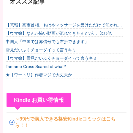
オススメ記事
【悲報】高市首相、もはやマッサージを受けただけで叩かれて
しまう他
【ウマ娘】なんか怖い動画が流れてきたんだが…（ﾋｴｯ他
中国人「中国では赤信号でも右折できます」
雪見だいふくチョーダイって言うキミ
【ウマ娘】雪見だいふくチョーダイって言うキミ
Tamamo Cross Scared of what?
★【ワートリ】作者マジで大丈夫か
Kindle お買い得情報
～99円で購入できる格安Kindleコミックはこち
ら！！