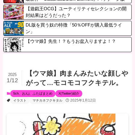
ダウンロード版が2026年冬に登場
【遊戯王OCG】ユーティリティセレクションの開
封結果はどうだった？
DL版を買う奴の特徴「50％OFFが購入最低ライ
ン」
【ウマ娘】先生！？もうお盆入りますよ！？
【ウマ娘】肉まんみたいな顔しや
2025
1/12
がって…モコモコフクキテル。
5ch、おんj、ふたばまとめ
X(Twitter)紹介
2025年1月12日
イラスト
マチカネフクキタル