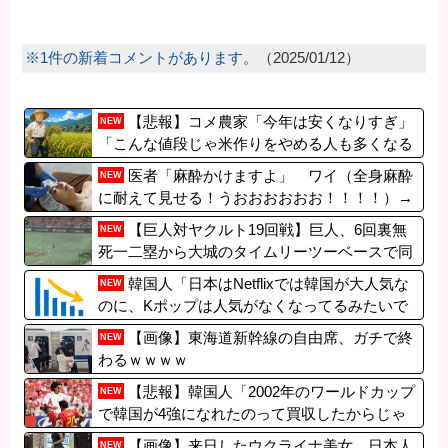
※1件の新着コメントがあります。
（2025/01/12）
【悲報】コメ農家「今年は安くなりすぎ」
NEW
「こんな値段じゃ米作りをやめる人も多くなる
んじゃないかな?」
医者「麻酔かけますよ」 ワイ（全身麻酔
NEW
に耐えて見せる！うおおおおおお！！！！）→
【巨人対ヤクルト19回戦】巨人、6回裏無
NEW
死一二塁から大城のタイムリーツーベースで同
点に追いつく！！！！！！！！！！！
韓国人「日本はNetflixでは韓国が大人気な
NEW
のに、Kポップは人気がなくなってるみたいで
す…」
【画像】東海道新幹線の自由席、ガチで終
NEW
わるｗｗｗｗ
【悲報】韓国人「2002年のワールドカップ
NEW
で韓国が4強になれたのって買収したからじゃ
ないの?」
【画像】来日したウクライナ美女、日本人
NEW