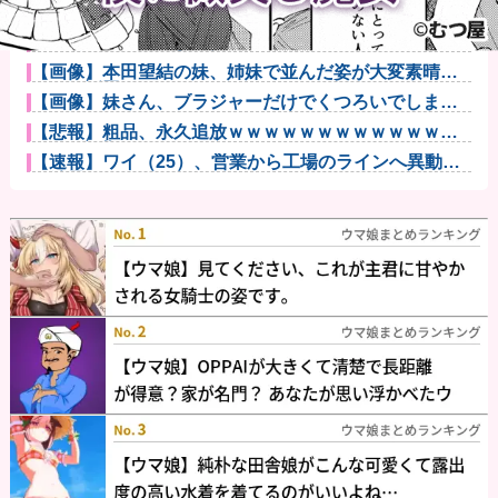
【ウマ娘】俺はこういう元気いっぱいな子が好きなだ
けなんだ…他
客「納車式？いいよ」他
【画像】本田望結の妹、姉妹で並んだ姿が大変素晴ら
しいと話題に...
【画像】妹さん、ブラジャーだけでくつろいでしまう
ｗｗｗwｗｗ...
【悲報】粗品、永久追放ｗｗｗｗｗｗｗｗｗｗｗｗｗ
ｗｗ（証拠あ...
【速報】ワイ（25）、営業から工場のラインへ異動し
た結果・・...