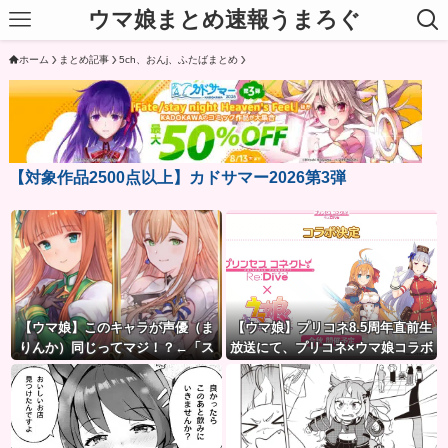
ウマ娘まとめ速報うまろぐ
ホーム
まとめ記事
5ch、おんj、ふたばまとめ
【対象作品2500点以上】カドサマー2026第3弾
【ウマ娘】このキャラが声優（ま
【ウマ娘】プリコネ8.5周年直前生
りんか）同じってマジ！？←「ス
放送にて、プリコネ×ウマ娘コラボ
ズカさんみたいな演技の方がレア
の開催について告知が！？今秋予
だと聞いて驚いたよ」
定で詳細については後日発表との
こと。※動画リンク有