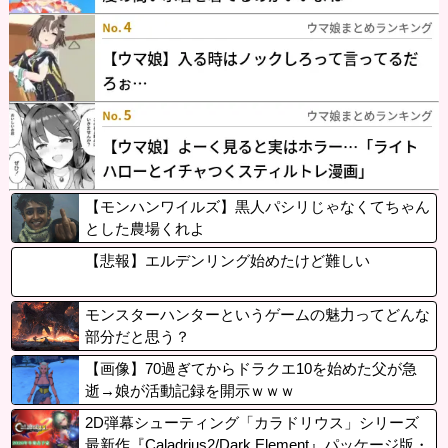
【モンハンワイルズ】黒人パシリじゃなくてちゃん
とした農場くれよ
【悲報】エルデンリング始めたけど難しい
モンスターハンターというゲームの魅力ってどんな
部分だと思う？
【画像】70過ぎてからドラクエ10を始めた父が急
逝→娘が活動記録を開示ｗｗｗ
2D弾幕シューティング「カラドリウス」シリーズ
最新作『Caladrius2/Dark Element』パッケージ版・