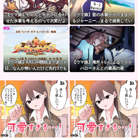
【ウマ娘】ちゃんとキャラに合わ
【ウマ娘】昔の水着がそのまま入
せた水着を考えるのって大変だよ
るジャーニー…まるで成長してい
ね。
ない！？
【ウマ娘】8月LoH開始まであと6
【ウマ娘】海外トレによるライト
日…なんか怖いんだけど先行3でも
ハローさんとの最高の夜
大丈夫かな？