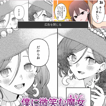
広告を閉じる
一般作だけどエロいシーンがあって、妙にムラムラし
てしまった作...
【悲報】 幻影旅団の団長さん、激太りすると全てが台
無しになる
【速報】ひろゆき、離婚wwwwww
【画像】キングダムの河了貂、「あったけぇ壁」に引
き続き更に味...
高市内閣の方針に反対した自民党議員9人のリストが話
題に、「岩...
【まとめ】ノンシュガー炭酸水、「カッコつけてるだ
け」と一刀両...
【朗報】日本の年金制度、GPIFの運用が思ったより好
調なおか...
マジでこれだけは日本製じゃないとダメな物 、ガチで
何がある？...