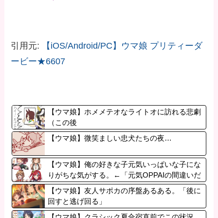
引用元:
【iOS/Android/PC】ウマ娘 プリティーダ
ービー★6607
【ウマ娘】ホメメテオなライトオに訪れる悲劇
（この後
【ウマ娘】微笑ましい忠犬たちの夜…
【ウマ娘】俺の好きな子元気いっぱいな子にな
りがちな気がする。←「元気OPPAIの間違いだ
ろ…」
【ウマ娘】友人サポカの序盤あるある。「後に
回すと逃げ回る」
【ウマ娘】クラシック夏合宿直前でこの状況、