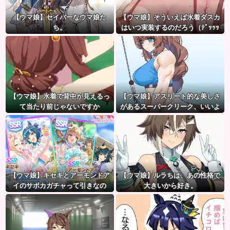
【ウマ娘】セイバーなウマ娘た
【ウマ娘】そういえば水着ダスカ
ち。
はいつ実装するのだろう（ﾃﾞｯｯｯ
【ウマ娘】水着で背中が見えるっ
【ウマ娘】アスリート的な美しさ
て当たり前じゃないですか
があるスーパークリーク、いいよ
ね…
【ウマ娘】キセキとアーモンドア
【ウマ娘】ルラちは、あの性格で
イのサポカガチャって引きなの
大きいから好き。
だ？