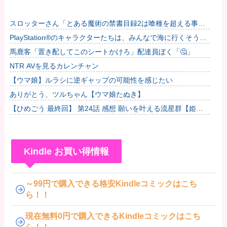
スロッターさん「とある魔術の禁書目録2は喰種を超える事を
意識して作ってるだけあって、演出・ゲーム性は東京喰種より
PlayStation®のキャラクターたちは、みんなで海に行くそうで
も良い」...
すよ?他
馬鹿客「置き配してこのシートかけろ」配達員ぼく「🤔」
NTR AVを見るカレンチャン
【ウマ娘】ルラシに逆ギャップの可能性を感じたい
ありがとう、ツルちゃん【ウマ娘たぬき】
【ひめごう 最終回】 第24話 感想 願いを叶える流星群【姫
様“拷問”の時間です 2期】
Kindle お買い得情報
～99円で購入できる格安Kindleコミックはこち
ら！！
現在無料0円で購入できるKindleコミックはこち