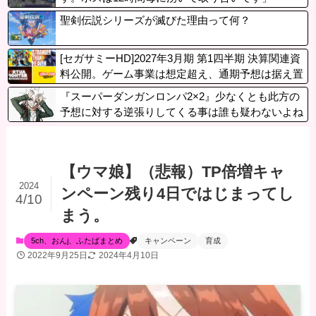
聖剣伝説シリーズが滅びた理由って何？
[セガサミーHD]2027年3月期 第1四半期 決算関連資
料公開。ゲーム事業は想定超え、通期予想は据え置
き
『スーパーダンガンロンパ2×2』少なくとも此方の
予想に対する逆張りしてくる事は誰も疑わないよね
【ウマ娘】（悲報）TP倍増キャ
2024
ンペーン残り4日ではじまってし
4/10
まう。
5ch、おんj、ふたばまとめ
キャンペーン
育成
2022年9月25日
2024年4月10日