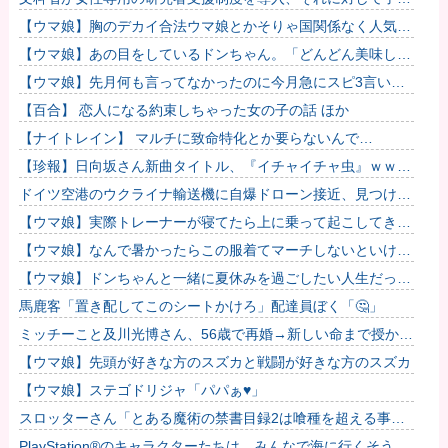
て負担に苦しむ若手男性研究者は……
【ウマ娘】胸のデカイ合法ウマ娘とかそりゃ国関係なく人気出
るわな
【ウマ娘】あの目をしているドンちゃん。「どんどん美味しく
実る…♡」
【ウマ娘】先月何も言ってなかったのに今月急にスピ3言い出
したのが怪しいよな。
【百合】 恋人になる約束しちゃった女の子の話 ほか
【ナイトレイン】 マルチに致命特化とか要らないんで…
【珍報】日向坂さん新曲タイトル、『イチャイチャ虫』ｗｗｗ
★2
ドイツ空港のウクライナ輸送機に自爆ドローン接近、見つけた
空港職員が蹴り落とす…高性能プラスチック爆弾搭載！
【ウマ娘】実際トレーナーが寝てたら上に乗って起こしてきそ
うなウマ娘
【ウマ娘】なんで暑かったらこの服着てマーチしないといけな
いんだよぉ…
【ウマ娘】ドンちゃんと一緒に夏休みを過ごしたい人生だっ
た…
馬鹿客「置き配してこのシートかけろ」配達員ぼく「🤔」
ミッチーこと及川光博さん、56歳で再婚→新しい命まで授かる
ｗｗｗｗｗ
【ウマ娘】先頭が好きな方のスズカと戦闘が好きな方のスズカ
【ウマ娘】ステゴドリジャ「パパぁ♥」
スロッターさん「とある魔術の禁書目録2は喰種を超える事を
意識して作ってるだけあって、演出・ゲーム性は東京喰種より
PlayStation®のキャラクターたちは、みんなで海に行くそうで