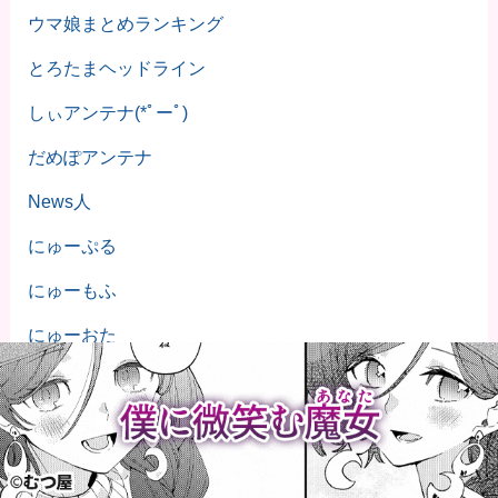
ウマ娘まとめランキング
とろたまヘッドライン
しぃアンテナ(*ﾟーﾟ)
だめぽアンテナ
News人
にゅーぷる
にゅーもふ
にゅーおた