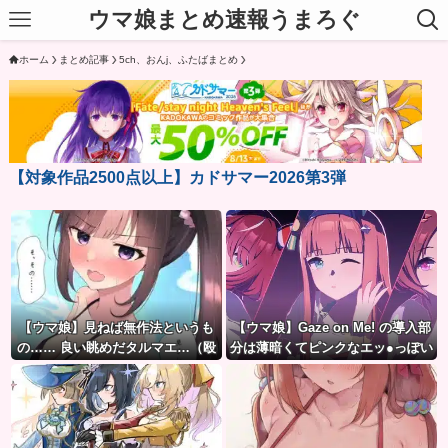
ウマ娘まとめ速報うまろぐ
ホーム
まとめ記事
5ch、おんj、ふたばまとめ
【対象作品2500点以上】カドサマー2026第3弾
【ウマ娘】見ねば無作法というも
【ウマ娘】Gaze on Me! の導入部
の…… 良い眺めだタルマエ…（殴
分は薄暗くてピンクなエッ●っぽい
雰囲気だから何でも叡智に見える
よね。