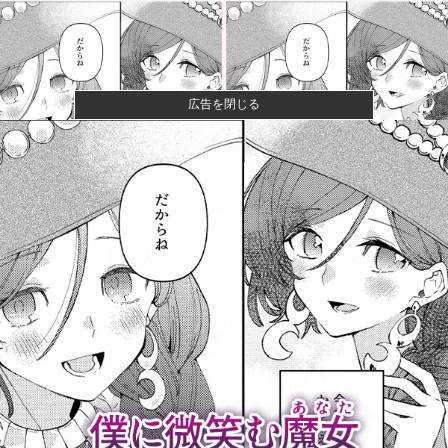
広告を閉じる
【悲報】粗品、永久追放ｗｗｗｗｗｗｗｗｗｗｗｗｗ
ｗｗ（証拠あ...
夫さん、妻に「天井のシミ数えてれば終わるでな」と
押し倒されて...
【悲報】Z世代「求刑7年のジャンポケ斎藤は口封じに
被害者殺し...
【画像】咲-saki-作者、ようやく『奇乳』に気付くｗｗ
ｗｗ
【悲報】ラッパーさん、札束披露するもネット民から
新社会人の初...
【悲報】美容師「…手は尽くしました」陰キャ女さん
「…ﾋｭｯ」...
【衝撃】京大病院で正常な脳組織を誤摘出された50代
女性、手足...
【悲報】山田哲人さん、「５億円ドロボー」と言われ
るｗｗｗｗｗ...