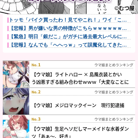
【悲報】親「うちの子にはゲームは買い与えません。
本だけで十分...
ドラクエのゼシカとかいう人気キャラwww他
トッモ「バイク買ったわ！見てやこれ！」ワイ「これ
スクーターじ...
【悲報】男が嫌いな男の特徴がこちらｗｗｗｗｗｗｗ
ｗｗｗ
【緊急】明日「銀だこ」がガチに過去最大レベルに混
みそうwww...
【悲報】なんでも「へへっｗ」って誤魔化してきたワ
イの末路がこ...