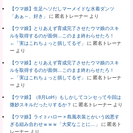
【ウマ娘】生足ヘソだしマーメイドな水着ダンツ
「あぁ～、好き」
に
匿名トレーナー
より
【ウマ娘】とりあえず育成完了させたウマ娘のスキ
ルを取得するのが面倒…このまま終わらせたろ！
←「実はこれちょっと損してるぞ」
に
匿名トレーナ
ー
より
【ウマ娘】とりあえず育成完了させたウマ娘のスキ
ルを取得するのが面倒…このまま終わらせたろ！
←「実はこれちょっと損してるぞ」
に
匿名トレーナ
ー
より
【ウマ娘】（8月LoH）もしかしてコンセって今回は
微妙スキルだったりするか？
に
匿名トレーナー
より
【ウマ娘】ライトハロー × 島風衣装とかいう凶悪す
ぎる組み合わせｗｗｗ「大変なことに…」
に
匿名ト
レーナー
より