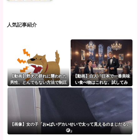
人気記事紹介
【動画】野犬の群れに襲われた
【動画】白人「日本で一番美味
男性、とんでもない方法で制圧
い食べ物はこれな、試してみ
するｗｗｗｗｗｗｗ
ろ！飛ぶぞ」
【画像】女の子「お●ぱいデカいせいで太って見えるのまじだるい
🥲」