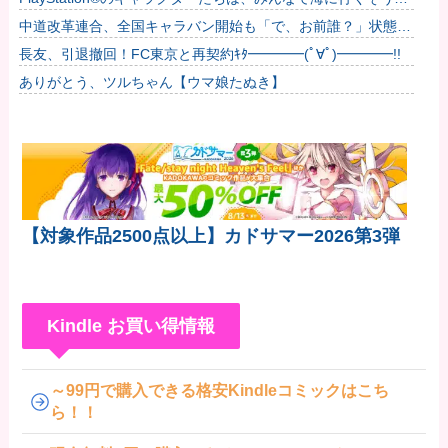
も良い」...
すよ?他
中道改革連合、全国キャラバン開始も「で、お前誰？」状態ｗ
ｗｗｗｗ
長友、引退撤回！FC東京と再契約ｷﾀ━━━━(ﾟ∀ﾟ)━━━━!!
ありがとう、ツルちゃん【ウマ娘たぬき】
【対象作品2500点以上】カドサマー2026第3弾
Kindle お買い得情報
～99円で購入できる格安Kindleコミックはこち
ら！！