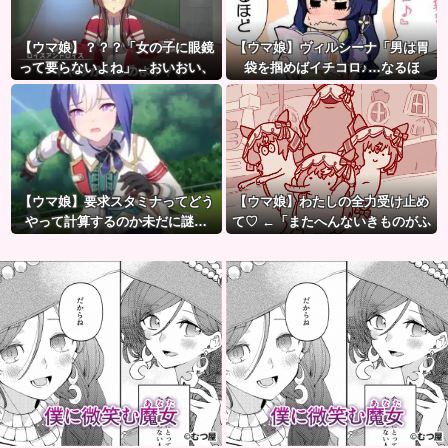
【ウマ娘】？？？「女の子に眼鏡
【ウマ娘】ヴィルシーナ「男は胃
って要らないよね」←おいおい、
袋を掴めばイチコロ♪…なるほ
こいつ●ぬぞ…
ど。」→ 一方ジェンティルさん
（アカン）
【ウマ娘】要求スタミナってどう
【ウマ娘】わたしの全力受け止め
やって計算するのか未だに謎…
て♡ ←「またへんないきものがふ
えてる…」