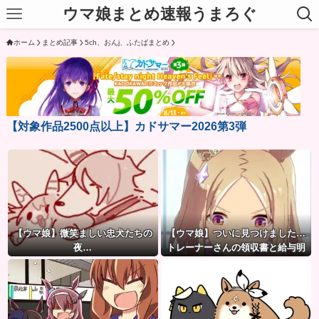
ウマ娘まとめ速報うまろぐ
ホーム
まとめ記事
5ch、おんj、ふたばまとめ
【対象作品2500点以上】カドサマー2026第3弾
【ウマ娘】微笑ましい忠犬たちの
【ウマ娘】ついに見つけました…
夜…
トレーナーさんの領収書と給与明
細！！