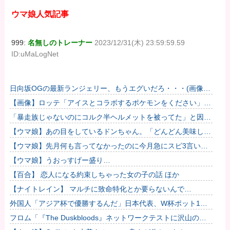
ウマ娘人気記事
999:
名無しのトレーナー
2023/12/31(木) 23:59:59.59
ID:uMaLogNet
日向坂OGの最新ランジェリー、もうエグいだろ・・・(画像ど
ーん)
【画像】ロッテ「アイスとコラボするポケモンをください」ポ
ケモン公式「しょうがねえなぁ」
「暴走族じゃないのにコルク半ヘルメットを被ってた」と因縁
つけて暴行 少年らと父親(37)逮捕
【ウマ娘】あの目をしているドンちゃん。「どんどん美味しく
実る…♡」
【ウマ娘】先月何も言ってなかったのに今月急にスピ3言い出
したのが怪しいよな。
【ウマ娘】うおっすげー盛り…
【百合】 恋人になる約束しちゃった女の子の話 ほか
【ナイトレイン】 マルチに致命特化とか要らないんで…
外国人「アジア杯で優勝するんだ」日本代表、W杯ポット1入
りに現実味!?2030大会で出場枠「64」なら追い風に！アメリ
フロム「『The Duskbloods』ネットワークテストに沢山のご
カ...
応募をいただき誠にありがとうございました｡」