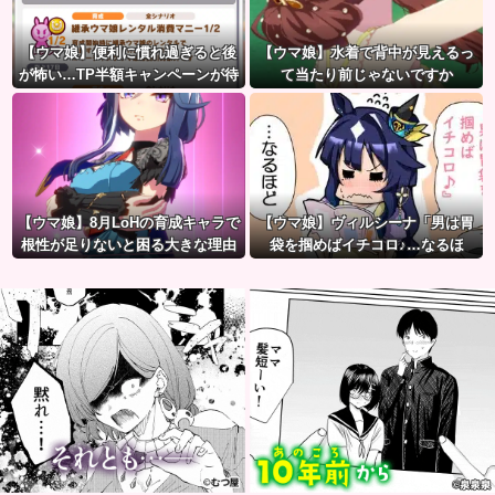
【ウマ娘】便利に慣れ過ぎると後
【ウマ娘】水着で背中が見えるっ
が怖い…TP半額キャンペーンが待
て当たり前じゃないですか
ち遠しいわね
【ウマ娘】8月LoHの育成キャラで
【ウマ娘】ヴィルシーナ「男は胃
根性が足りないと困る大きな理由
袋を掴めばイチコロ♪…なるほ
がこちら。←「不調を考慮すると1
ど。」→ 一方ジェンティルさん
021必要」
（アカン）