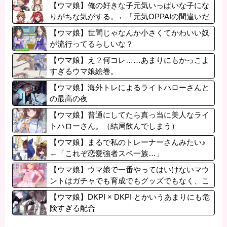
【ウマ娘】俺の好きな子元気いっぱいな子にな
りがちな気がする。←「元気OPPAIの間違いだ
ろ…」
【ウマ娘】世間じゃなんか小さくてかわいい奴
が流行ってるらしいな？
【ウマ娘】え？何コレ……あまりにもかっこよ
すぎるウマ娘絵巻。
【ウマ娘】海外トレによるライトハローさんと
の最高の夜
【ウマ娘】普通にしてたら真っ当に美人なライ
トハローさん。（結局飲んでしまう）
【ウマ娘】まるで私のトレーナーさんみたい♪
←「これぞ恋愛強者スペ一族…」
【ウマ娘】ウマ娘で一番やってはいけないマウ
ントはガチャでも育成でもグッズでもなく、こ
れ。
【ウマ娘】DKPI × DKPI とかいうあまりにも危
険すぎる配合