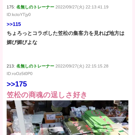
175:
名無しのトレーナー
2022/09/27(火) 22:13:41.19
ID:kctoYTjy0
>>115
ちょろっとコラボした笠松の集客力を見れば地方は
媚び媚びよな
213:
名無しのトレーナー
2022/09/27(火) 22:15:15.28
ID:roOz5t0P0
>>175
笠松の商魂の逞しさ好き