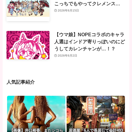
こっちでもやってクレメンス…
2026年6月15日
【ウマ娘】NOPEコラボのキャラ
人選はインドア寄りっぽいのにど
うしてカレンチャンが…！？
2026年6月2日
人気記事紹介
【画像】井口裕香、またシコら
居酒屋「6人で長居して会計493