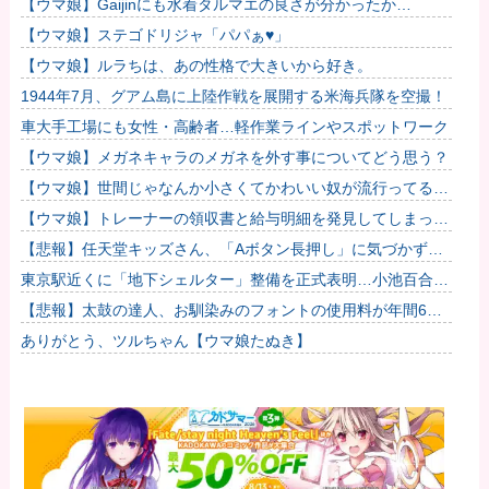
【ウマ娘】Gaijinにも水着タルマエの良さが分かったか…
【ウマ娘】ステゴドリジャ「パパぁ♥」
【ウマ娘】ルラちは、あの性格で大きいから好き。
1944年7月、グアム島に上陸作戦を展開する米海兵隊を空撮！
車大手工場にも女性・高齢者…軽作業ラインやスポットワーク
【ウマ娘】メガネキャラのメガネを外す事についてどう思う？
【ウマ娘】世間じゃなんか小さくてかわいい奴が流行ってるら
しいな？
【ウマ娘】トレーナーの領収書と給与明細を発見してしまった
トプロ他
【悲報】任天堂キッズさん、「Aボタン長押し」に気づかず任
天堂に修正させてしまう他
東京駅近くに「地下シェルター」整備を正式表明…小池百合子
知事「多くの方が滞在、施設整備の効果高い」
【悲報】太鼓の達人、お馴染みのフォントの使用料が年間6万
から年間320万になったので変更に
ありがとう、ツルちゃん【ウマ娘たぬき】