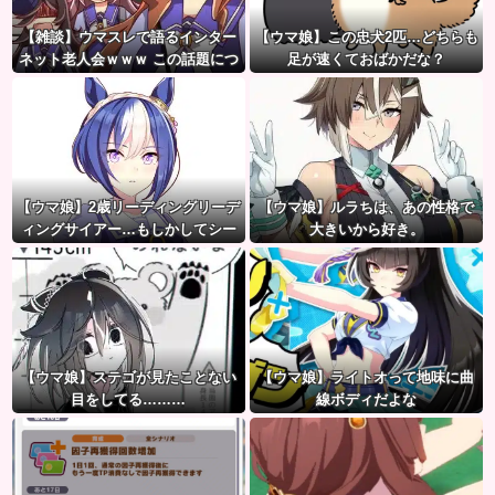
【雑談】ウマスレで語るインター
【ウマ娘】この忠犬2匹…どちらも
ネット老人会ｗｗｗ この話題につ
足が速くておばかだな？
いていけないってマジ…！？
【ウマ娘】2歳リーディングリーデ
【ウマ娘】ルラちは、あの性格で
ィングサイアー…もしかしてシー
大きいから好き。
ザリオって凄いのでは？
【ウマ娘】ステゴが見たことない
【ウマ娘】ライトオって地味に曲
目をしてる………
線ボディだよな