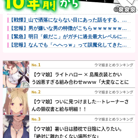
フリマ民「あと500円値下げ出来ませんか」ワイ「ほ～
い購入ｗ...
【画像】ごきげんな朝飯だ･･･他
【戦慄】山で洒落にならない目にあった話をする、オ
カルト系で他
【悲報】男が嫌いな男の特徴がこちらｗｗｗｗｗｗｗ
ｗｗｗ
【緊急】明日「銀だこ」がガチに過去最大レベルに混
みそうwww...
【悲報】なんでも「へへっｗ」って誤魔化してきたワ
イの末路がこ...