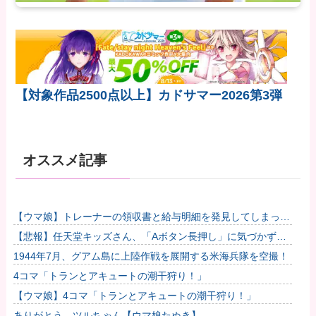
【対象作品2500点以上】カドサマー2026第3弾
オススメ記事
【ウマ娘】トレーナーの領収書と給与明細を発見してしまった
トプロ他
【悲報】任天堂キッズさん、「Aボタン長押し」に気づかず任
天堂に修正させてしまう他
1944年7月、グアム島に上陸作戦を展開する米海兵隊を空撮！
4コマ「トランとアキュートの潮干狩り！」
【ウマ娘】4コマ「トランとアキュートの潮干狩り！」
ありがとう、ツルちゃん【ウマ娘たぬき】