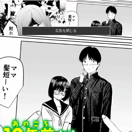
広告を閉じる
【画像】咲-saki-作者、ようやく『奇乳』に気付くｗｗ
ｗｗ
【画像】漫画家・桂正和、最新のパンツ＆お尻のイラ
スト投稿にネ...
【悲報】ショートスリーパー堀さん、対面で高須幹弥
にブチギレる...
【衝撃】きゃりーぱみゅぱみゅ 本名をさらりと告白
【食料自給率】過去最低37% 25年度、コメ消費減響
く他
【衝撃】テレビ大好き高齢者のテレビ離れ、遂に始ま
る…他
【悲報】元TOKIO長瀬智也さん、バイク写真を投稿す
るも女子...
【高校野球】甲子園 初ジャッジの女性審判・佐藤加
奈さん、自ら...