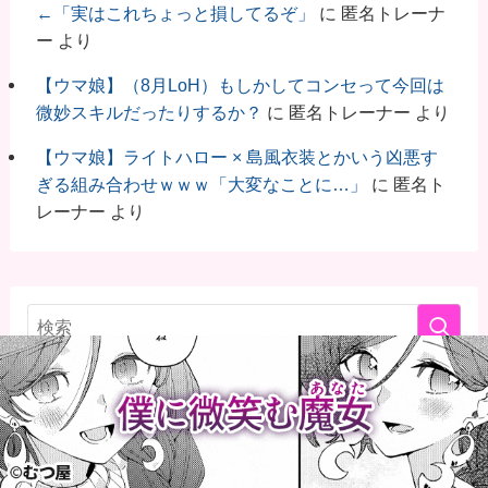
←「実はこれちょっと損してるぞ」
に
匿名トレーナ
ー
より
【ウマ娘】（8月LoH）もしかしてコンセって今回は
微妙スキルだったりするか？
に
匿名トレーナー
より
【ウマ娘】ライトハロー × 島風衣装とかいう凶悪す
ぎる組み合わせｗｗｗ「大変なことに…」
に
匿名ト
レーナー
より
ウマ娘のオススメツール・サイト