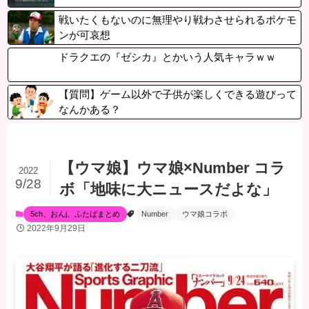
戦いたくもないのに無理やり戦わさせられるポケモ
ンが可哀想
ドラクエの『ゼシカ』とかいう人気キャラｗｗ
【質問】ゲーム以外で子供が楽しくできる遊びって
なんかある？
【ウマ娘】ウマ娘×Number コラ
2022
9/28
ボ「地味に大ニュースだよな」
5ch、おんj、ふたばまとめ
Number
ウマ娘コラボ
2022年9月29日