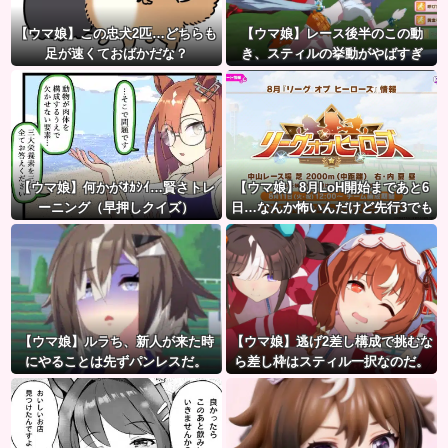
【ウマ娘】この忠犬2匹…どちらも
【ウマ娘】レース後半のこの動
足が速くておばかだな？
き、スティルの挙動がやばすぎ
る。
【ウマ娘】何かがｵｶｼｲ…賢さトレ
【ウマ娘】8月LoH開始まであと6
ーニング（早押しクイズ）
日…なんか怖いんだけど先行3でも
大丈夫かな？
【ウマ娘】ルラち、新人が来た時
【ウマ娘】逃げ2差し構成で挑むな
にやることは先ずパンレスだ。
ら差し枠はスティル一択なのだ。