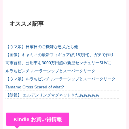
オススメ記事
【ウマ娘】日曜日のご機嫌な忠犬たち他
【画像】キャミィの最新フィギュア(約18万円)、ガチで作り込
みがエグすぎる他
高市首相、公用車を3000万円超の新型センチュリーSUVに変
更ｗｗｗｗｗｗｗ
ルラちピンチ ルーラーシップとスーパークリーク
【ウマ娘】ルラちピンチ ルーラーシップとスーパークリーク
Tamamo Cross Scared of what?
【朗報】 エルデンリングマグネットきたあああああ
Kindle お買い得情報