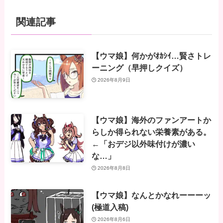
関連記事
【ウマ娘】何かがｵｶｼｲ…賢さトレ
ーニング（早押しクイズ）
2026年8月9日
【ウマ娘】海外のファンアートか
らしか得られない栄養素がある。
←「おデジ以外味付けが濃い
な…」
2026年8月8日
【ウマ娘】なんとかなれーーーッ
(極道入稿)
2026年8月6日