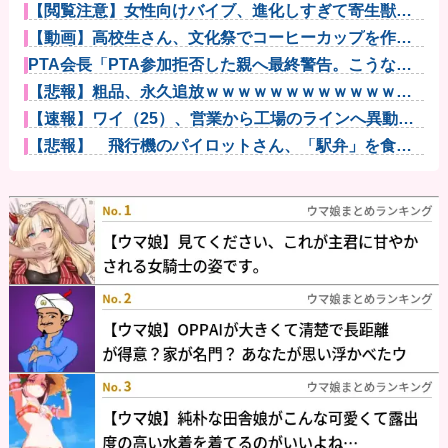
【閲覧注意】女性向けバイブ、進化しすぎて寄生獣み
たいになって...
【動画】高校生さん、文化祭でコーヒーカップを作っ
て大盛りあが...
PTA会長「PTA参加拒否した親へ最終警告。こうなっ
てもいい...
【悲報】粗品、永久追放ｗｗｗｗｗｗｗｗｗｗｗｗｗ
ｗｗ（証拠あ...
【速報】ワイ（25）、営業から工場のラインへ異動し
た結果・・...
【悲報】 飛行機のパイロットさん、「駅弁」を食べ
ていることが...