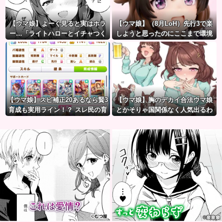
【ウマ娘】よーく見ると実はホラ
【ウマ娘】（8月LoH）先行3で楽
ー…「ライトハローとイチャつく
しようと思ったのにここまで環境
スティルトレ漫画」
が変わるとは思わなかったのだ…
【ウマ娘】スピ補正20あるなら賢3
【ウマ娘】胸のデカイ合法ウマ娘
育成も実用ライン！？ スレ民の育
とかそりゃ国関係なく人気出るわ
成した夏ドーベルが仕上がりつつ
な
ある件