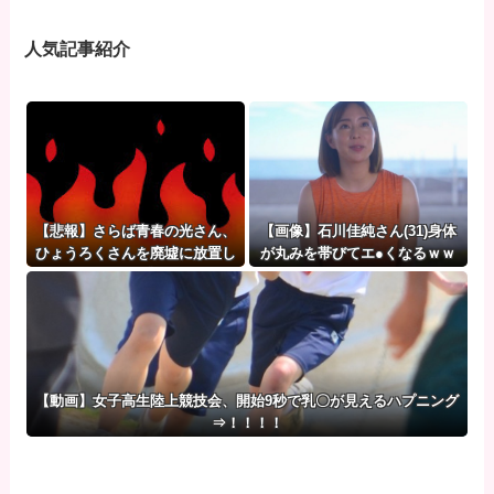
人気記事紹介
【悲報】さらば青春の光さん、
【画像】石川佳純さん(31)身体
ひょうろくさんを廃墟に放置し
が丸みを帯びてエ●くなるｗｗ
て炎上
ｗｗ
【動画】女子高生陸上競技会、開始9秒で乳〇が見えるハプニング
⇒！！！！