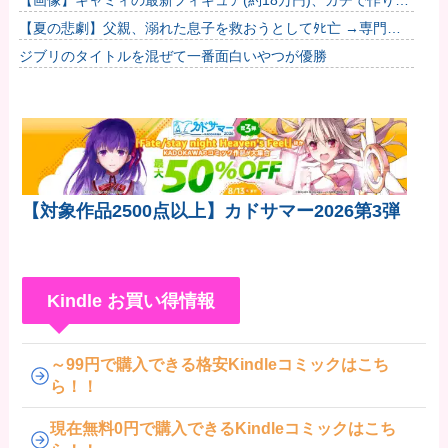
【画像】キャミィの最新フィギュア(約18万円)、ガチで作り込
みがエグすぎる他
【夏の悲劇】父親、溺れた息子を救おうとしてﾀﾋ亡 →専門家
も警鐘「救助は二次被害が多い」
ジブリのタイトルを混ぜて一番面白いやつが優勝
【対象作品2500点以上】カドサマー2026第3弾
Kindle お買い得情報
～99円で購入できる格安Kindleコミックはこち
ら！！
現在無料0円で購入できるKindleコミックはこち