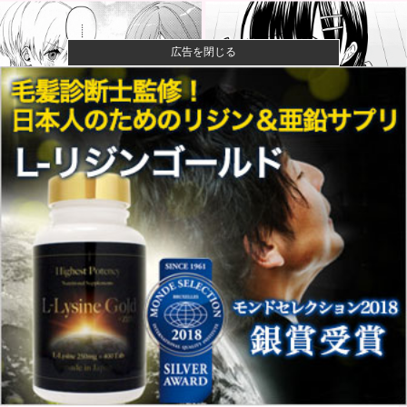
広告を閉じる
【速報】ひろゆき、離婚wwwwww
【画像】キングダムの河了貂、「あったけぇ壁」に引
き続き更に味...
【画像】女さん、ミニ過ぎる浴衣を着た写真を投稿し
て叩かれるｗ...
【悲報】女性配信者「アスペの検査してみた…みんな
これわかるの...
【議論】儒教「年上を敬え、目上に逆らうな、秩序を
守れ」←これ...
元カープ前田智徳が小園に喝！「自分のバッティング
が確立できて...
第76回NHK杯２回戦第１局 菅井竜也八段 対 大橋
貴洸七段...
【悲報】大谷翔平さん、ドジャースのヘッダー画像か
ら消えるｗｗ...