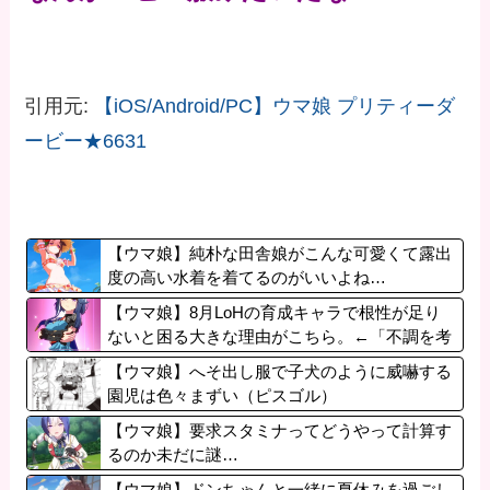
引用元:
【iOS/Android/PC】ウマ娘 プリティーダ
ービー★6631
【ウマ娘】純朴な田舎娘がこんな可愛くて露出
度の高い水着を着てるのがいいよね…
【ウマ娘】8月LoHの育成キャラで根性が足り
ないと困る大きな理由がこちら。←「不調を考
慮すると1021必要」
【ウマ娘】へそ出し服で子犬のように威嚇する
園児は色々まずい（ピスゴル）
【ウマ娘】要求スタミナってどうやって計算す
るのか未だに謎…
【ウマ娘】ドンちゃんと一緒に夏休みを過ごし