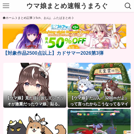
ウマ娘まとめ速報うまろぐ
ホーム
まとめ記事
5ch、おんj、ふたばまとめ
【対象作品2500点以上】カドサマー2026第3弾
【ウマ娘】見た目に反してシナリ
【ウマ娘】たぶん「3200ｍだよ」
オが激重だったウマ娘、貼る。
って言ったからこうなってるマイ
ル犬