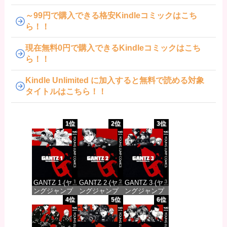
～99円で購入できる格安Kindleコミックはこち
ら！！
現在無料0円で購入できるKindleコミックはこち
ら！！
Kindle Unlimited に加入すると無料で読める対象
タイトルはこちら！！
1位
2位
3位
GANTZ 1 (ヤ
GANTZ 2 (ヤ
GANTZ 3 (ヤ
ングジャンプ
ングジャンプ
ングジャンプ
コミックス
コミックス
コミックス
4位
5位
6位
DIGITAL)
DIGITAL)
DIGITAL)
価格：¥100
価格：¥100
価格：¥100