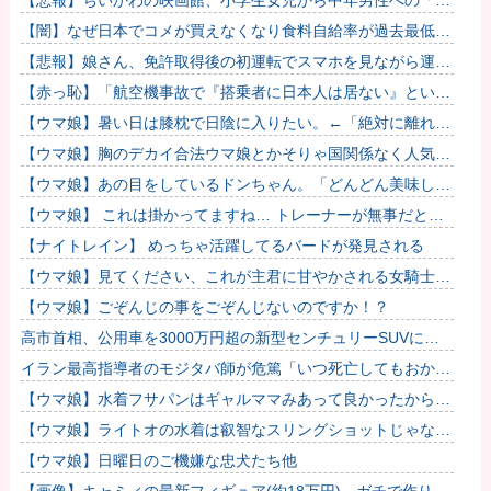
【悲報】ちいかわの映画館、小学生女児から中年男性への「お
ねだり」事案が発生するｗｗｗｗ
【闇】なぜ日本でコメが買えなくなり食料自給率が過去最低に
並んだのか？
【悲報】娘さん、免許取得後の初運転でスマホを見ながら運転
してしまう😱🦁 教習所で何を習ったんだwww🤣🦁
【赤っ恥】「航空機事故で『搭乗者に日本人は居ない』という
発表は嫌い。人間として同じ価値だと思う」→ツッコミ殺到も
【ウマ娘】暑い日は膝枕で日陰に入りたい。←「絶対に離れた
「自分が...
くない場所だな」
【ウマ娘】胸のデカイ合法ウマ娘とかそりゃ国関係なく人気出
るわな
【ウマ娘】あの目をしているドンちゃん。「どんどん美味しく
実る…♡」
【ウマ娘】 これは掛かってますね… トレーナーが無事だとい
いのですが…
【ナイトレイン】 めっちゃ活躍してるバードが発見される
【ウマ娘】見てください、これが主君に甘やかされる女騎士の
姿です。
【ウマ娘】ごぞんじの事をごぞんじないのですか！？
高市首相、公用車を3000万円超の新型センチュリーSUVに変
更ｗｗｗｗｗｗｗ
イラン最高指導者のモジタバ師が危篤「いつ死亡してもおかし
くない」…イラン大統領「意思疎通はかなり難しい」！
【ウマ娘】水着フサパンはギャルママみあって良かったから引
く
【ウマ娘】ライトオの水着は叡智なスリングショットじゃなく
て多分これ。
【ウマ娘】日曜日のご機嫌な忠犬たち他