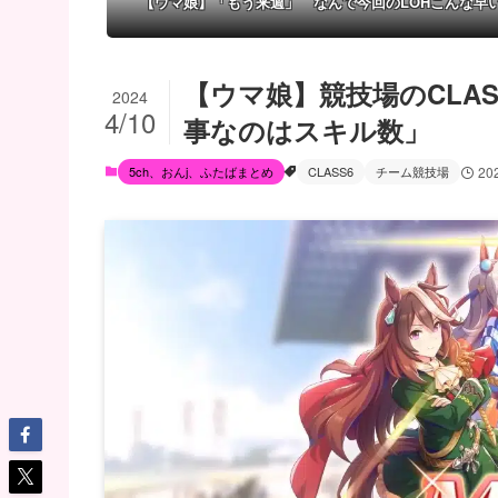
【ウマ娘】「もう来週」 なんで今回のLOHこんな早
【ウマ娘】競技場のCLA
2024
4/10
事なのはスキル数」
5ch、おんj、ふたばまとめ
CLASS6
チーム競技場
20