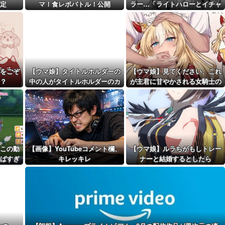
ツすぎる
定
マ！食レポバトル！公開
ラー…「ライトハローとイチャ
距離先行編成...
つくスティルトレ漫画」
予定！第...
をごぞ
【ウマ娘】タイトルホルダーの
【ウマ娘】見てください、これ
？
中の人がタイトルホルダーのカ
が主君に甘やかされる女騎士の
ードを引く動画
姿です。
この動
【画像】YouTubeコメント欄、
【ウマ娘】ルラちがもしトレー
ばすぎ
キレッキレ
ナーと結婚するとしたら