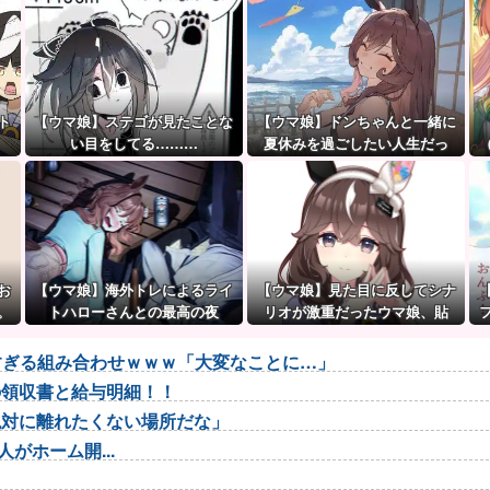
ト
【ウマ娘】ステゴが見たことな
【ウマ娘】ドンちゃんと一緒に
い目をしてる………
夏休みを過ごしたい人生だっ
た…
お
【ウマ娘】海外トレによるライ
【ウマ娘】見た目に反してシナ
。
トハローさんとの最高の夜
リオが激重だったウマ娘、貼
る。
悪すぎる組み合わせｗｗｗ「大変なことに…」
の領収書と給与明細！！
絶対に離れたくない場所だな」
がホーム開...