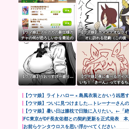
【ウマ娘】ブルアカの新仕様ガ
【ウマ娘】ホメメテオなライ
チャの何が恐ろしいかを最近の
オに訪れる悲劇（この後
ウマ娘ガチャに例えると…地獄
だな？
【ウマ娘】うおっすげー盛り…
【ウマ娘】夜に食べるアイス
いち！「きーん」ってするち
【ウマ娘】ライトハロー × 島風衣装とかいう凶
【ウマ娘】ついに見つけました…トレーナーさん
【ウマ娘】暑い日は膝枕で日陰に入りたい。←「
FC東京がDF長友佑都との契約更新を正式発表 本人
お前らケンタウロスを思い浮かべてください