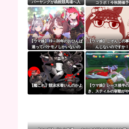
【悲報】ワイが買ったMotorolaのスマホ、ポンコ
バーヤングが函館競馬場へ入
コラボ！今秋開催予
厩 573キロ 矢作師「もう1段
【ウマ娘】（審議）無凸ブーケと完凸シャカール、中
パワーアップ」
【ウマ娘】覚醒Lv6、7の解放が今後2か月置きに実装
【ウマ娘】19～20年のおひんば
【ウマ娘】ごぞんじの事
達ってバケモノしかいないの
んじないのですか！
か？
【艦これ】競泳水着いんのかよ
【ウマ娘】レース後半の
き、スティルの挙動がや
る。