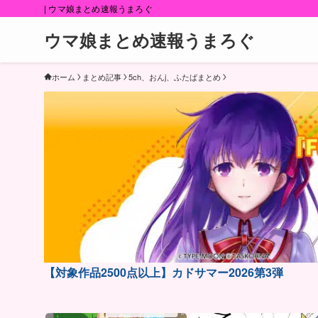
| ウマ娘まとめ速報うまろぐ
ウマ娘まとめ速報うまろぐ
ホーム
まとめ記事
5ch、おんj、ふたばまとめ
【対象作品2500点以上】カドサマー2026第3弾