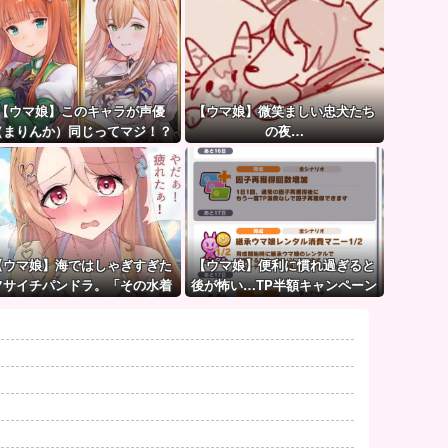
【ウマ娘】このキャラが声優
【ウマ娘】微笑ましい忠犬たち
（まりんか）同じってマジ！？
の夜…
←「スズカさんみたいな演技の
方がレアだと聞いて驚いたよ」
【ウマ娘】海ではしゃぎすぎた
【ウマ娘】便利に慣れ過ぎると
フサイチパンドラ。「その水着
後が怖い…TP半額キャンペーン
でおんぶはマズイ…」
が待ち遠しいわね