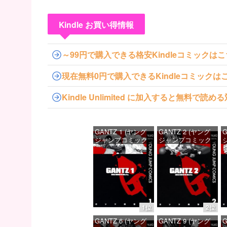
Kindle お買い得情報
～99円で購入できる格安Kindleコミックは
現在無料0円で購入できるKindleコミックは
Kindle Unlimited に加入すると無料で
GANTZ 1 (ヤング
GANTZ 2 (ヤング
G
ジャンプコミック
ジャンプコミック
スDIGITAL)
スDIGITAL)
ス
価格：¥100
価格：¥100
1位
2位
GANTZ 6 (ヤング
GANTZ 9 (ヤング
G