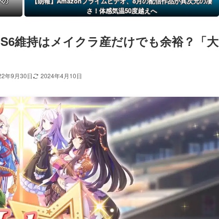
いの
【朗報】Amazonプライムビデオ、8月の配信作品が異次元の凄
さ！体感気温50度越えへ
SS6維持はメイクラ産だけでも余裕？「大
22年9月30日
2024年4月10日