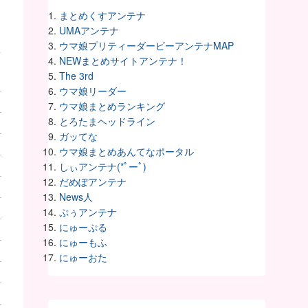
まとめくすアンテナ
UMAアンテナ
ウマ娘プリティーダービーアンテナMAP
NEWまとめサイトアンテナ！
The 3rd
ウマ娘リーダー
ウマ娘まとめランキング
とろたまヘッドライン
ガッてな
ウマ娘まとめあんてなポータル
しぃアンテナ(*ﾟーﾟ)
だめぽアンテナ
News人
ぷぅアンテナ
にゅーぷる
にゅーもふ
にゅーおた