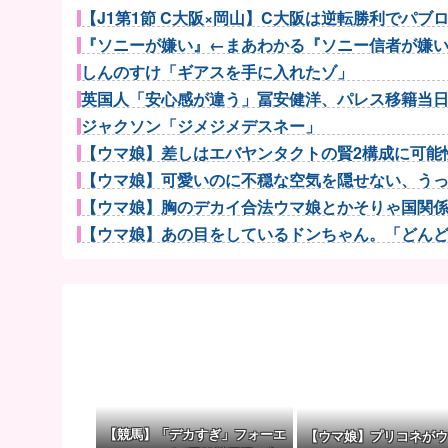
【J1第1節 C大阪×岡山】C大阪は逆転勝利でパブロ・
『ソニーが嫌い』←まあわかる『ソニー信者が嫌い』
しんのすけ「ギアスを手に入れたゾ」
英国人「安心感が違う」冨安健洋、パレス移籍当日に
ジャクソン「ジメジメデスネー」
【ウマ娘】差しはエバヤンタクトの賢2構成に可能性
【ウマ娘】可愛いのに不穏な空気を隠せない、うっか
【ウマ娘】胸のデカイ合法ウマ娘とかそりゃ国関係な
【ウマ娘】あの目をしているドンちゃん。「どんどん
【ウマ娘】先月何も言ってなかったのに今月急にスピ
【試合結果】阪神vs中日 2026/08/08 【佐藤＆大山.
【J1第1節 F東京×町田】町田がゴールラッシュで勝利し
【勝利】西武ファン集合（2026.8.8）
犬養毅「話せばわかる！」
韓国人「韓国サッカー協会の性接待報道、海外でも大
【次の覇権は？】スマホゲー倒産急増 🍙ですら
【競馬】「デカすぎ」フォーエ
【ウマ娘】プリコネがウ