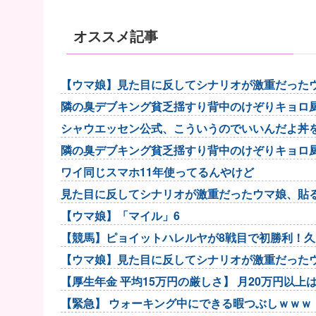
オススメ記事
【ウマ娘】見た目に反してシナリオが激重だった
隣の臭デブキング貧乏揺すり背中のけぞりキョロ
シャウエッセン公式、こういうのでいいんだよ丼
隣の臭デブキング貧乏揺すり背中のけぞりキョロ
ワイ同じスマホ11年使ってるんやけど
見た目に反してシナリオが激重だったウマ娘、貼
【ウマ娘】「マイル」6
【競馬】ピョイットハレルヤが8戦目で初勝利！
【ウマ娘】見た目に反してシナリオが激重だった
【厚生年金 平均15万円の厳しさ】 月20万円以上は
【緊急】 ウォーキング中にできる暇つぶしｗｗｗ