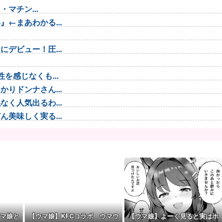
マチン...
←まあわかる...
デビュー！圧...
を感じなくも...
りドンナさん...
く人気出るわ...
美味しく実る...
3言い出した...
..
J1...
騒ぎに・・・...
続くのに…
マ娘と
【ウマ娘】KFCコラボ ウマウ
【ウマ娘】よーく見ると実はホ