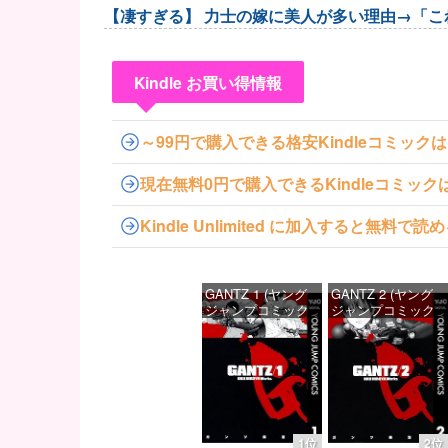
【凄すぎる】 力士の嫁に美人が多い理由→「
Kindle お買い得情報
～99円で購入できる格安Kindleコミック
現在無料0円で購入できるKindleコミッ
Kindle Unlimited に加入すると無
GANTZ 1 (ヤング
GANTZ 2 (ヤング
ジャンプコミック
ジャンプコミック
スDIGITAL)
スDIGITAL)
価格：¥100
価格：¥100
1位
2位