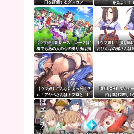
英国人「ようこそ」冨安健洋、クリスタルパレス加入
口を評価するダスカツ
を見よ！！
【ウマ娘】（審議）無凸ブーケと完凸シャカール、中
【ウマ娘】覚醒Lv6、7の解放が今後2か月置きに実装
【ウマ娘】新レース『レースは1
【ウマ娘】旦那を尻に
着でもあの人の心の拠り所は掲
おひんばの嫁さんは
示板外ステークス』
【ウマ娘】こんなにあった！？
【8月LOH】ランカ
←「アヤベさんはトプロと “1”
ドは逃げ2差し1
差だぞ」