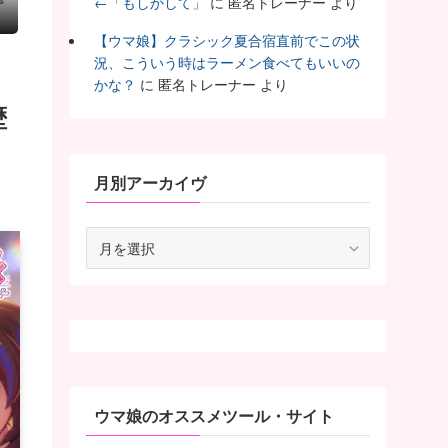
←「もしかして」
に
匿名トレーナー
より
【ウマ娘】クラシック夏合宿直前でこの状
況、こういう時はラーメン食べてもいいの
かな？
に
匿名トレーナー
より
歴
月別アーカイヴ
月
別
ア
ー
カ
イ
ヴ
ウマ娘のオススメツール・サイト