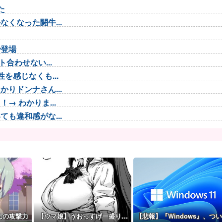
た
くなった闘牛...
で登場
合わせない...
を感じなくも...
りドンナさん...
 わかりま...
も違和感がな...
が！？
ツいと個人的...
っぱい食べた...
・アーバイ...
...
戦場医療訓練...
んの攻撃力
【ウマ娘】うおっすげー盛り…
【悲報】『Windows』、つ