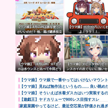
【ウマ娘】8月LoHは誰を使うの
【ウマ娘】ドライブにいく
がいいのだ？ 他、逃げ継承役立
よ！ララ！！
ち情報など
【ウマ娘】（8月LoH）☆7スズ
【ウマ娘】ダビスタ99のセイ
カは水ウンスと比べて今回どう
ンスカイの次ぐらいに強いセ
なのだ？
ちゃん。
【ウマ娘】ウマ娘で一番やってはいけないマウン
【ウマ娘】見ねば無作法というもの…… 良い眺め
【ウマ娘】そういえば水着ダスカはいつ実装するのだ
【遊戯王】ヤドカリューで900レス目指すスレ
家庭菜園やってるけど、最近空芯菜が評価され過ぎだ