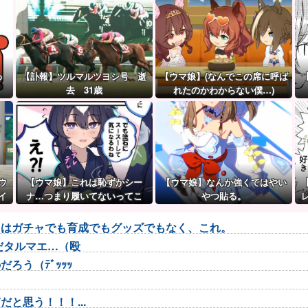
わ
【訃報】ツルマルツヨシ号 逝
【ウマ娘】(なんでこの席に呼ば
去 31歳
れたのかわからない僕…)
ウ
【ウマ娘】これは恥ずかシー
【ウマ娘】なんか強くてはやい
イ
ナ…つまり履いてないってこ
やつ貼る。
と！？
トはガチャでも育成でもグッズでもなく、これ。
だタルマエ…（殴
ろう（ﾃﾞｯｯｯ
と思う！！！...