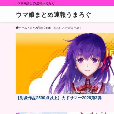
| ウマ娘まとめ速報うまろぐ
ウマ娘まとめ速報うまろぐ
ホーム
まとめ記事
5ch、おんj、ふたばまとめ
【対象作品2500点以上】カドサマー2026第3弾