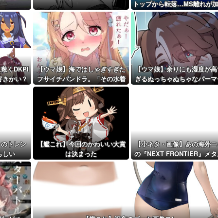
が決定的に！...
！
トップから転落…MS離れが
距離先行編成...
予定！第...
敷くDKPI
【ウマ娘】海ではしゃぎすぎた
【ウマ娘】余りにも湿度が高
好きかい？
フサイチパンドラ。「その水着
ぎるぬっちゃぬちゃなパーマ
でおんぶはマズイ…」
ーのトレン
【艦これ】今回のかわいい大賞
【小ネタ・画像】あの海外ニ
らしい
は決まった
の『NEXT FRONTIER』メ
カバーきたあああ！ 他ウ
娘・競馬小ネタまとめ