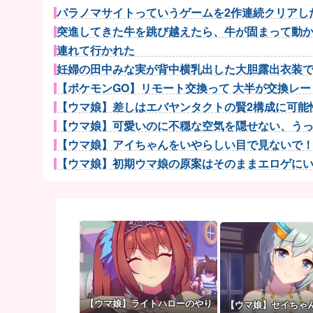
パラノマサイトっていうゲームを2作連続クリアし
突進してきた牛を跳び越えたら、牛が固まって動かな
連れて行かれた
妊婦の田中みな実が背中横乳出した大胆露出衣装
【ポケモンGO】リモート交換って 大半が交換レート
【ウマ娘】差しはエバヤンタクトの賢2構成に可能性
【ウマ娘】可愛いのに不穏な空気を隠せない、うっか
【ウマ娘】アイちゃんをいやらしい目で見ないで！！→
【ウマ娘】初期ウマ娘の原案はそのままエロゲにいて
【ウマ娘】着ぐるみの中からムレムレ水着美少女
【神設備】ラカータ大宮駅前店の神セレコーナーがア
【肥報】西村乙輝「昨日の夜めちゃくちゃ遅くまでい
セレッソ大阪がFCザンクトパウリからMFジャクソン
【太鼓の達人】(26/08/01)楽曲が追加！ 追加楽曲に「
ポーランド軍、衛生部隊と民間医療従事者が参加した
寝よう！と思って寝れますか？
【ウマ娘】ライトハローのやり
【ウマ娘】セイちゃ