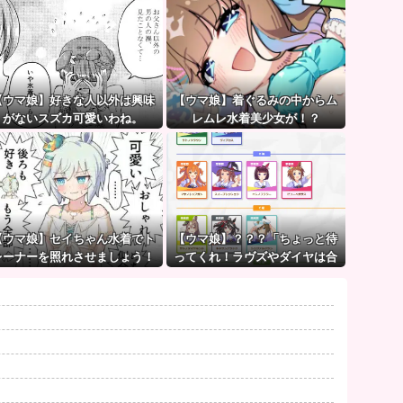
【ウマ娘】好きな人以外は興味
【ウマ娘】着ぐるみの中からム
がないスズカ可愛いわね。
レムレ水着美少女が！？
【ウマ娘】セイちゃん水着でト
【ウマ娘】？？？「ちょっと待
レーナーを照れさせましょう！
ってくれ！ラヴズやダイヤは合
→ 結果
法だろ？！」← バｧﾝ‼