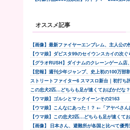
オススメ記事
【画像】最新ファイヤーエンブレム、主人公の性別が
【ウマ娘】ダビスタ99のセイウンスカイの次ぐ
【グラオRUSH】ダイナムのクレーンゲーム店
【悲報】週刊少年ジャンプ、史上初の100万部割
消滅
ストリートファイター6 スマスロ新台｜初打ち評価
この忠犬2匹…どちらも足が速くておばかだな
【ウマ娘】ゴルシとマックイーンその2163
【ウマ娘】こんなにあった！？ ←「アヤベさんは
【ウマ娘】この忠犬2匹…どちらも足が速くて
【画像】 日本さん、避難所が各国と比べて優秀