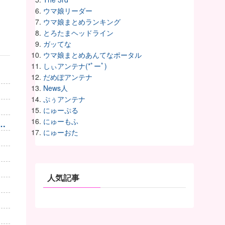
ウマ娘リーダー
ウマ娘まとめランキング
とろたまヘッドライン
ガッてな
ウマ娘まとめあんてなポータル
しぃアンテナ(*ﾟーﾟ)
だめぽアンテナ
News人
ぷぅアンテナ
にゅーぷる
にゅーもふ
が
にゅーおた
人気記事