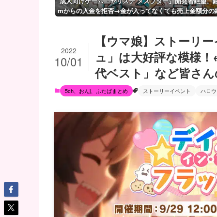
成人向けゲーム『ヤリステ メスブター』開発者絶望、銀行
mからの入金を拒否→金が入ってなくても売上金額分の
り
【ウマ娘】ストーリー
2022
ュ」は大好評な模様！
10/01
代ベスト」など皆さん
5ch、おんj、ふたばまとめ
ストーリーイベント
ハロウ