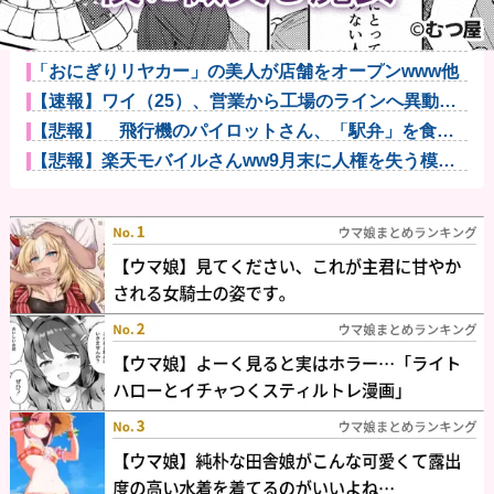
女さん「自分の衣食住は自分で稼ごう！」男「ほな妊
娠出産のとき...
ライチュウ「ピチューとピカチュウより圧倒的に強い
ですｗｗｗ」...
「おにぎりリヤカー」の美人が店舗をオープンwww他
【速報】ワイ（25）、営業から工場のラインへ異動し
た結果・・...
【悲報】 飛行機のパイロットさん、「駅弁」を食べ
ていることが...
【悲報】楽天モバイルさんww9月末に人権を失う模様
wwwww