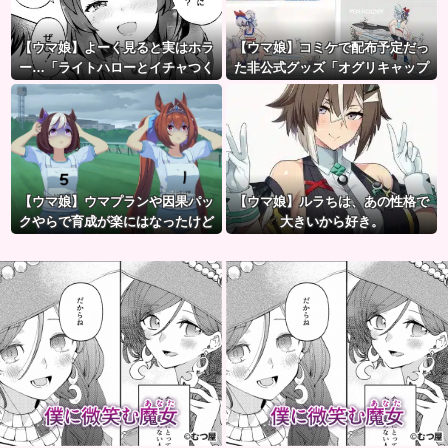
【ウマ娘】よーく見ると実はホラ
【ウマ娘】コミケで配布予定だっ
ー…「ライトハローとイチャつく
た非公式グッズ「オグリキャップ
スティルトレ漫画」
タマモクロスアクリル定規」意外
(?)な落とし穴により配布を撤回す
ることに…
【ウマ娘】ウマプランや因果パッ
【ウマ娘】ルラちは、あの性格で
クやらで育成が楽にはなったけど
大きいから好き。
ハードルも高くなってるんだ。