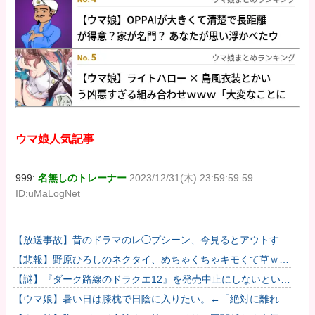
ウマ娘人気記事
999:
名無しのトレーナー
2023/12/31(木) 23:59:59.59
ID:uMaLogNet
【放送事故】昔のドラマのレ◯プシーン、今見るとアウトすぎ
る・・・
【悲報】野原ひろしのネクタイ、めちゃくちゃキモくて草ｗｗ
ｗｗ
【謎】『ダーク路線のドラクエ12』を発売中止にしないといけ
なかった理由ってガチでなに？とりあえすだせばいいやん
【ウマ娘】暑い日は膝枕で日陰に入りたい。←「絶対に離れた
くない場所だな」