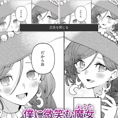
広告を閉じる
【画像】女さん、ミニ過ぎる浴衣を着た写真を投稿し
て叩かれるｗ...
【悲報】女性配信者「アスペの検査してみた…みんな
これわかるの...
【画像】閉店間際の回転ずし、ネタの量がバグってる
と話題にｗｗ...
【画像】ハンターハンターさん、ガチで最強の新能力
を登場させて...
【悲報】週刊誌、好き放題書きまくる 高市早苗首相は
新公用車の...
【悲報】英メディアのF1記者たちの多くが2026前半戦
を終え...
陸自の多用途ヘリUH-60後継は、三菱・シコルスキー
共同開発...
イチロー「打率２割でいいなら40本打てる」←実際打
てたんかな...