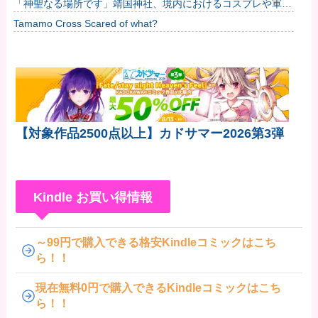
「神聖なる場所です」靖国神社、境内におけるコスプレや軍装
の禁止を発表
Tamamo Cross Scared of what?
【対象作品2500点以上】カドサマー2026第3弾
Kindle お買い得情報
～99円で購入できる格安Kindleコミックはこち
ら！！
現在無料0円で購入できるKindleコミックはこち
ら！！