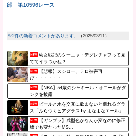
部 第10596レース
※2件の新着コメントがあります。
（2025/03/11）
幼女戦記のターニャ・デグレチャフって見
NEW
ててイラつかね？
【悲報】スシロー、テロ被害再
NEW
び・・・・・・
【NBA】54歳のシャキール・オニールがダ
NEW
ンクを披露
ビールと水を交互に飲まないと倒れるグラ
NEW
ス「ふらつくビアグラス by よなよなエール」
販売開始
【ガンプラ】成型色がなんか変なのに修正
NEW
版でも変だったMS…