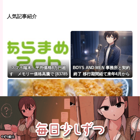
人気記事紹介
スマホ端末、平均価格8万円超
BOYS AND MEN 事務所と契約
す メモリー価格高騰で [83785
終了 移行期間経て来年4月から
7943]
「でらっくす・ボーイズ」で活
動
学食ワイ「この定食のキャベツ、骨ばっかじゃん」陽キャ「え？
キャベツの骨？ｗｗｗｗｗ」⇒