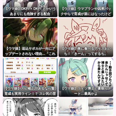
【ウマ娘】DKPI × DKPI とかいう
【ウマ娘】ウマプランや因果パッ
あまりにも危険すぎる配合
クやらで育成が楽にはなったけど
ハードルも高くなってるんだ。
【ウマ娘】追込サポカが一向にア
【ウマ娘】夜に食べるアイスおい
ップデートされない理由…「これ
ち！「きーん」ってするち。
だけ出さないってことは」
【ウマ娘】スピ補正20あるなら賢3
【ウマ娘】ライツ博士と夏祭りデ
育成も実用ライン！？ スレ民の育
ート…最高かよ
成した夏ドーベルが仕上がりつつ
ある件