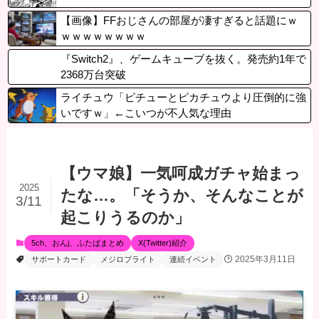
【画像】FFおじさんの部屋が凄すぎると話題にｗ
ｗｗｗｗｗｗｗｗ
『Switch2』、ゲームキューブを抜く。発売約1年で
2368万台突破
ライチュウ「ピチューとピカチュウより圧倒的に強
いですｗ」←こいつが不人気な理由
【ウマ娘】一気呵成ガチャ始まっ
2025
たな…。「そうか、そんなことが
3/11
起こりうるのか」
5ch、おんj、ふたばまとめ
X(Twitter)紹介
2025年3月11日
サポートカード
メジロブライト
連続イベント