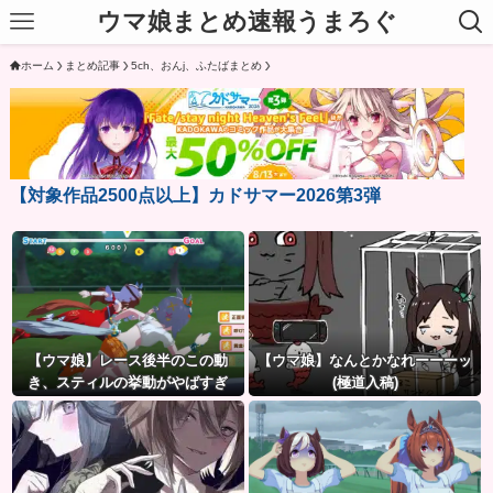
ウマ娘まとめ速報うまろぐ
ホーム
まとめ記事
5ch、おんj、ふたばまとめ
【対象作品2500点以上】カドサマー2026第3弾
【ウマ娘】レース後半のこの動
【ウマ娘】なんとかなれーーーッ
き、スティルの挙動がやばすぎ
(極道入稿)
る。