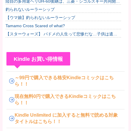
陸自の多用途ヘリUH-60後継は、三菱・シコルスキー共同開発
に？！
釣られないルーラーシップ
【ウマ娘】釣られないルーラーシップ
Tamamo Cross Scared of what?
【スターウォーズ】 パドメの人生って悲惨だな…子供は遺せ
たけど
Kindle お買い得情報
～99円で購入できる格安Kindleコミックはこち
ら！！
現在無料0円で購入できるKindleコミックはこち
ら！！
Kindle Unlimited に加入すると無料で読める対象
タイトルはこちら！！