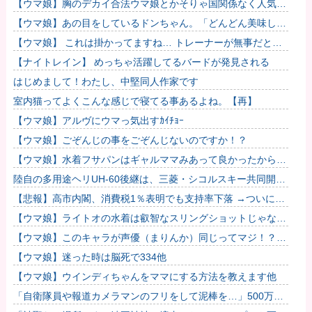
【ウマ娘】胸のデカイ合法ウマ娘とかそりゃ国関係なく人気出
るわな
【ウマ娘】あの目をしているドンちゃん。「どんどん美味しく
実る…♡」
【ウマ娘】 これは掛かってますね… トレーナーが無事だとい
いのですが…
【ナイトレイン】 めっちゃ活躍してるバードが発見される
はじめまして！わたし、中堅同人作家です
室内猫ってよくこんな感じで寝てる事あるよね。【再】
【ウマ娘】アルヴにウマっ気出すｶｲﾁｮｰ
【ウマ娘】ごぞんじの事をごぞんじないのですか！？
【ウマ娘】水着フサパンはギャルママみあって良かったから引
く
陸自の多用途ヘリUH-60後継は、三菱・シコルスキー共同開発
に？！
【悲報】高市内閣、消費税1％表明でも支持率下落 →ついに６
割割れ
【ウマ娘】ライトオの水着は叡智なスリングショットじゃなく
て多分これ。
【ウマ娘】このキャラが声優（まりんか）同じってマジ！？
←「スズカさんみたいな演技の方がレアだと聞いて驚いたよ」
【ウマ娘】迷った時は脳死で334他
【ウマ娘】ウインディちゃんをママにする方法を教えます他
「自衛隊員や報道カメラマンのフリをして泥棒を…」500万円
分の預金通帳を盗まれた高齢女性が明かす被害！