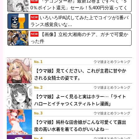
『テコンダー朴』最新12巻まですべて「5
NEW
0％ポイント還元」セール！5,400円分返ってく
る！差別や政治をネタにしまくる最もやばい問
いろいろIPA試してみた上でコイツが1番バ
NEW
題作！世間に知られたらまずい漫画
ランス感覚良いな…
【画像】立松大湘南のチア、ガチで可愛か
NEW
った件