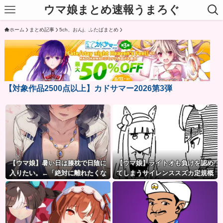
ウマ娘まとめ速報うまろぐ
ホーム
まとめ記事
5ch、おんj、ふたばまとめ
【対象作品2500点以上】カドサマー2026第3弾
【ウマ娘】暑い日は膝枕で日陰に
【ウマ娘】ライトオも負けを認め
入りたい。←「絶対に離れたくな
てしまうサイレンススズカ定規概
い場所だな」
念ｗｗｗ