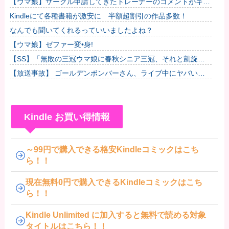
【ウマ娘】サークル申請してきたトレーナーのコメントがキモ
すぎて草ｗｗｗ「このまま成長したらどうなるんや…」他
Kindleにて各種書籍が激安に 半額超割引の作品多数！
なんでも聞いてくれるっていいましたよね？
【ウマ娘】ゼファー変•身!
【SS】「無敗の三冠ウマ娘に春秋シニア三冠、それと凱旋門
で勝利したら結婚してもいいよ」と担当ウマ娘に発言した普通
【放送事故】 ゴールデンボンバーさん、ライブ中にヤバい観
のトレー...
客が乱入する放送事故ｗｗｗ
Kindle お買い得情報
～99円で購入できる格安Kindleコミックはこち
ら！！
現在無料0円で購入できるKindleコミックはこち
ら！！
Kindle Unlimited に加入すると無料で読める対象
タイトルはこちら！！