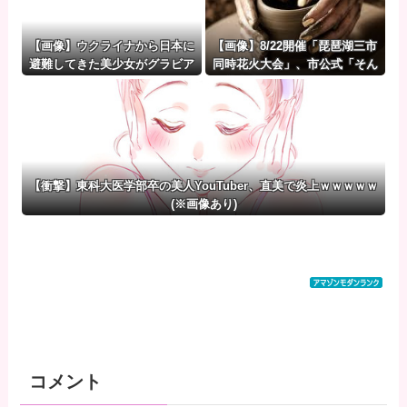
【画像】ウクライナから日本に
【画像】8/22開催「琵琶湖三市
避難してきた美少女がグラビア
同時花火大会」、市公式「そん
デビューwwwwwwwww
な花火大会は存在しない」→ S
NS阿鼻叫喚・・・
【衝撃】東科大医学部卒の美人YouTuber、直美で炎上ｗｗｗｗｗ
(※画像あり)
コメント