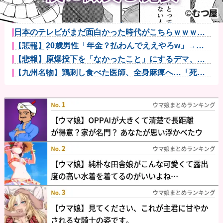
【ウマ娘】スティルと別れた後にハローさんと飲みに
行きたい他
【動画】声優芸人という新たなポジションを確立した
女ｗｗｗｗｗ...
日本のテレビがまだ面白かった時代がこちらｗｗｗｗ
ｗｗｗ他
【悲報】20歳男性「年金？払わんでええやろw」→事
故で手足切...
【悲報】原爆投下を「なかったこと」にするデマ、
SNSで拡散さ...
【九州名物】鶏刺し食べた医師、全身麻痺へ…「死ん
だほうが良か...