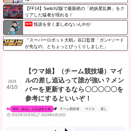
【FF14】Switch2版で最新絶の「絶妖星乱舞」をク
リアした猛者が現れる！
怪談を全く楽しめないんやが
NEW
『スーパーロボット大戦』谷口監督「ガン×ソード
が先なの、とちょっとびっくりしました」
【ウマ娘】（チーム競技場）マイ
ルの差し追込って誰が強い？メン
2024
4/10
バーを更新するなら〇〇〇〇〇を
参考にするといいぞ！
5ch、おんj、ふたばまとめ
チーム競技場
マイル
差し
2022年10月3日
2024年4月10日