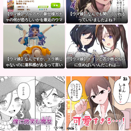
【ウマ娘】ブルアカの新仕様ガチ
【ウマ娘】なんでも聞いてくれる
ャの何が恐ろしいかを最近のウマ
っていいましたよね？
娘ガチャに例えると…地獄だな？
【ウマ娘】なんですか、トラ柄じ
【ウマ娘】ドイツと苫小牧どちら
ゃないのに違和感があるって言い
に住めばいいんだこれは…
たいんですか？