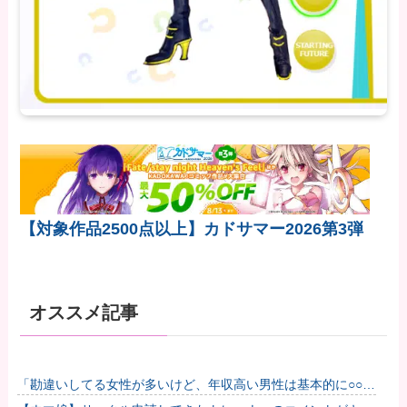
【対象作品2500点以上】カドサマー2026第3弾
オススメ記事
「勘違いしてる女性が多いけど、年収高い男性は基本的に○○で
す」→共感殺到で拡散 やはりこれが真実なのか他