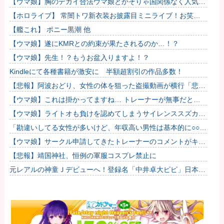
【ウマ娘】胸のデカイ合法ウマ娘とかそりゃ国関係なく人気出
るわな
【ホロライブ】 常闇トワ新衣装お披露目ミニライブ！お笑い
芸人みたいなリアクションをするトワ様
【艦これ】 ポニー黒潮 他
【ウマ娘】遂にKMRとの約束が果たされるのか…！？
【ウマ娘】先生！？もうお盆入りますよ！？
Kindleにて各種書籍が激安に 半額超割引の作品多数！
【悲報】阿波おどり、女性の体を狙った盗撮動画が横行「悲し
いし、気持ち悪い」
【ウマ娘】これは掛かってますね… トレーナーが無事だとい
いのですが…
【ウマ娘】ライトオも負けを認めてしまうサイレンススズカ定
規概念ｗｗｗ
「勘違いしてる女性が多いけど、年収高い男性は基本的に○○で
す」→共感殺到で拡散 やはりこれが真実なのか他
【ウマ娘】サークル申請してきたトレーナーのコメントがキモ
すぎて草ｗｗｗ「このまま成長したらどうなるんや…」他
【悲報】靖国神社、恒例の軍服コスプレ禁止に
元レアルの神童Ｊデビューへ！登録名「中井卓大ピピ」日本初
挑戦の22歳今治MFが開幕戦に先発 #サッカー