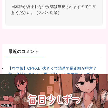
日本語が含まれない投稿は無視されますのでご注
意ください。（スパム対策）
最近のコメント
【ウマ娘】OPPAIが大きくて清楚で長距離が得意？
家が名門？ あなたが思い浮かべたウマ娘は…ズバ
リ！
に
匿名トレーナー
より
【ウマ娘】なんでも聞いてくれるっていいましたよ
ね？
に
匿名トレーナー
より
【ウマ娘】なんでも聞いてくれるっていいましたよ