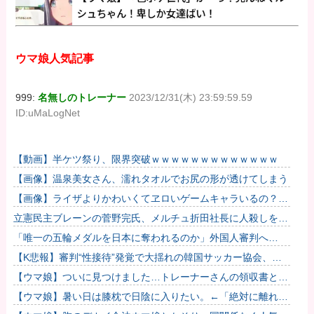
ウマ娘人気記事
999:
名無しのトレーナー
2023/12/31(木) 23:59:59.59
ID:uMaLogNet
【動画】半ケツ祭り、限界突破ｗｗｗｗｗｗｗｗｗｗｗｗｗ
【画像】温泉美女さん、濡れタオルでお尻の形が透けてしまう
【画像】ライザよりかわいくてヱロいゲームキャラいるの？ｗ
ｗｗｗｗ
立憲民主ブレーンの菅野完氏、メルチュ折田社長に人殺しを連
呼
「唯一の五輪メダルを日本に奪われるのか」外国人審判へ
の“性接待”で大揺れの韓国サッカー界、ロンドン五輪メダル剝
【K悲報】審判“性接待”発覚で大揺れの韓国サッカー協会、当
奪の可能性...
然『あの大会』についても疑われてしまう…
【ウマ娘】ついに見つけました…トレーナーさんの領収書と給
与明細！！
【ウマ娘】暑い日は膝枕で日陰に入りたい。←「絶対に離れた
くない場所だな」