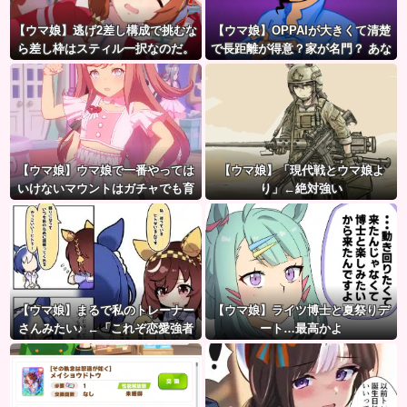
【ウマ娘】逃げ2差し構成で挑むな
【ウマ娘】OPPAIが大きくて清楚
ら差し枠はスティル一択なのだ。
で長距離が得意？家が名門？ あな
たが思い浮かべたウマ娘は…ズバ
リ！
【ウマ娘】ウマ娘で一番やっては
【ウマ娘】「現代戦とウマ娘よ
いけないマウントはガチャでも育
り」←絶対強い
成でもグッズでもなく、これ。
【ウマ娘】まるで私のトレーナー
【ウマ娘】ライツ博士と夏祭りデ
さんみたい♪ ←「これぞ恋愛強者
ート…最高かよ
スペ一族…」