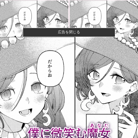
広告を閉じる
【画像】70過ぎてからドラクエ10を始めた父が急逝→
娘が活動...
【画像】女子大生「花火見に行ったよ」→花火を見せ
たいのか自分...
【放送事故】フジテレビ、女子大生を大量投入して闇
深エロ番組ｗ...
【速報】ひろゆき、離婚へｗｗｗ
某バラエティに出演した偏差値70エリート軍団、「こ
んな好感度...
茨城県、群馬県のパスポートを『丸パクリ』して発行
へ！ 知事「...
本物のスパイ、政府批判どころか「むしろ政府の味
方」を演じて潜...
カープ〝屈辱〟横浜に3タテされ5連敗。鈴木健矢6回1
失点快投...