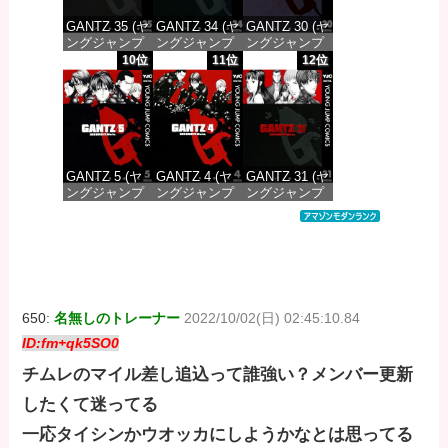
GANTZ 35 (ヤ
GANTZ 34 (ヤ
GANTZ 30 (ヤ
ングジャンプ
ングジャンプ
ングジャンプ
コミックス
コミックス
コミックス
10位
11位
12位
DIGITAL)
DIGITAL)
DIGITAL)
価格：¥647
価格：¥647
価格：¥647
GANTZ 5 (ヤ
GANTZ 4 (ヤ
GANTZ 31 (ヤ
ングジャンプ
ングジャンプ
ングジャンプ
コミックス
コミックス
コミックス
DIGITAL)
DIGITAL)
DIGITAL)
価格：¥617
価格：¥617
価格：¥647
650:
名無しのトレーナー
2022/10/02(日) 02:45:10.84
ID:fm+qk5SO0
チムレのマイル差し追込って誰強い？メンバー更新
したくて迷ってる
一応タイシンかウオッカにしようかなとは思ってる