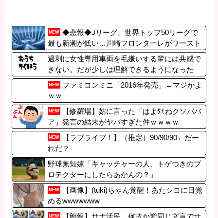
◆悲報◆Jリーグ、世界トップ50リーグで
NEW
最も新潮が低い…川崎フロンターレがワースト
1
過剰に女性専用車両を毛嫌いする輩には共感で
きない。だが少しは理解できるようになった
ファミコンミニ「2016年発売」←マジかよ
NEW
ｗｗ
【修羅場】姑に言った「はよﾀﾋねクソババ
NEW
ア」発言の結末がヤバすぎた件ｗｗｗｗ
【ラブライブ！】（推定）90/90/90←だー
NEW
れだ？
野球無知嫁「キャッチャーの人、トゲつきのプ
ロテクターにしたらあかんの？」
【画像】(tuki)ちゃん覚醒！あたシコに目覚
NEW
めるwwwwwww
【朗報】サナ活民、何故か皆同じ文言でサ
NEW