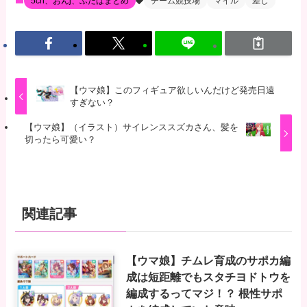
5ch、おんj、ふたばまとめ
チーム競技場
マイル
差し
【ウマ娘】このフィギュア欲しいんだけど発売日遠
すぎない？
【ウマ娘】（イラスト）サイレンススズカさん、髪を
切ったら可愛い？
関連記事
【ウマ娘】チムレ育成のサポカ編
成は短距離でもスタチヨドトウを
編成するってマジ！？ 根性サポ