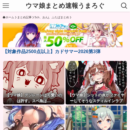
ウマ娘まとめ速報うまろぐ
ホーム
まとめ記事
5ch、おんj、ふたばまとめ
【対象作品2500点以上】カドサマー2026第3弾
【ウマ娘】デジレーンは可愛いの
【ウマ娘】シットの炎がファイヤ
は許す。スペ魚は…
ーしてそうなスティルインラブ
（セーラーマーズ衣装）