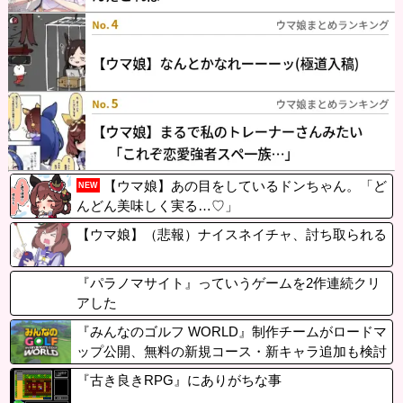
【ウマ娘】あの目をしているドンちゃん。「ど
NEW
んどん美味しく実る…♡」
【ウマ娘】（悲報）ナイスネイチャ、討ち取られる
『パラノマサイト』っていうゲームを2作連続クリ
アした
『みんなのゴルフ WORLD』制作チームがロードマ
ップ公開、無料の新規コース・新キャラ追加も検討
中。※ユーザーアンケートも実施中（~8/19）PSSt
『古き良きRPG』にありがちな事
oreではセール中