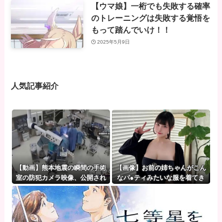
【ウマ娘】一桁でも失敗する確率
のトレーニングは失敗する覚悟を
もって踏んでいけ！！
2025年5月9日
人気記事紹介
【動画】熊本地震の瞬間の手術
【画像】お前の姉ちゃんがこん
室の防犯カメラ映像、公開され
なパ●ティみたいな服を着てき
る
たらどうする？