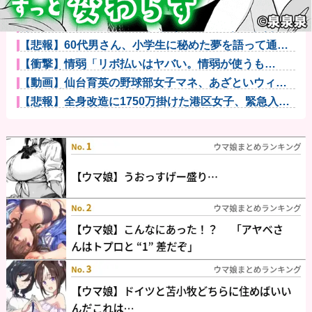
【ガチ朗報】関東、もう真夏の暑さが終わるかも他
去年10月にゲーミングPC買おうと思ったけどもう少し
後でいい...
【悲報】60代男さん、小学生に秘めた夢を語って通報
されるｗｗ...
【衝撃】情弱「リボ払いはヤバい。情弱が使うも
の」 情強「リボ...
【動画】仙台育英の野球部女子マネ、あざといウィン
クでお前らの...
【悲報】全身改造に1750万掛けた港区女子、緊急入院
でNHK...