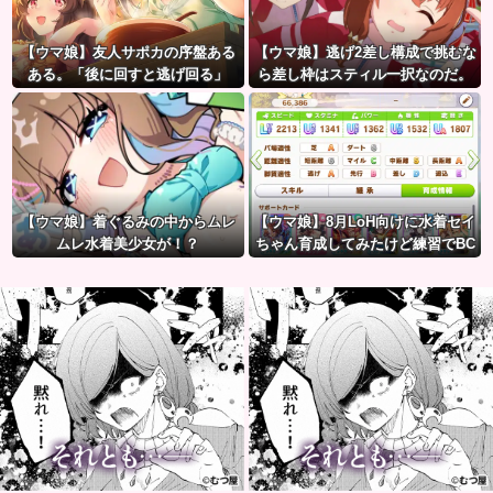
【ウマ娘】友人サポカの序盤ある
【ウマ娘】逃げ2差し構成で挑むな
ある。「後に回すと逃げ回る」
ら差し枠はスティル一択なのだ。
【ウマ娘】着ぐるみの中からムレ
【ウマ娘】8月LoH向けに水着セイ
ムレ水着美少女が！？
ちゃん育成してみたけど練習でBC
産アイちゃんのおやつになって
る。