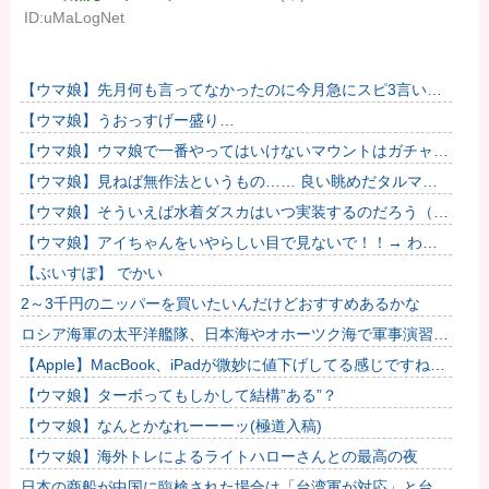
ID:uMaLogNet
【ウマ娘】先月何も言ってなかったのに今月急にスピ3言い出
したのが怪しいよな。
【ウマ娘】うおっすげー盛り…
【ウマ娘】ウマ娘で一番やってはいけないマウントはガチャで
も育成でもグッズでもなく、これ。
【ウマ娘】見ねば無作法というもの…… 良い眺めだタルマ
エ…（殴
【ウマ娘】そういえば水着ダスカはいつ実装するのだろう（ﾃﾞ
ｯｯｯ
【ウマ娘】アイちゃんをいやらしい目で見ないで！！→ わか
りました…
【ぶいすぽ】 でかい
2～3千円のニッパーを買いたいんだけどおすすめあるかな
ロシア海軍の太平洋艦隊、日本海やオホーツク海で軍事演習開
始…ウクライナ支援続ける日本を威嚇か！
【Apple】MacBook、iPadが微妙に値下げしてる感じですね
ぇ・・・
【ウマ娘】ターボってもしかして結構”ある”？
【ウマ娘】なんとかなれーーーッ(極道入稿)
【ウマ娘】海外トレによるライトハローさんとの最高の夜
日本の商船が中国に臨検された場合は「台湾軍が対応」と台湾