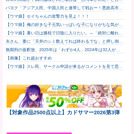
軍トップ！
パヨク「アジア人民、中国人民と連帯して戦おー！悪政高市を
打倒するぞー！」
【ウマ娘】セイちゃんの攻撃力を見よ！！！
【ウマ娘】俺の好きな子元気いっぱいな子になりがちな気がす
る。←「元気OPPAIの間違いだろ…」
【ウマ娘】暑い日は膝枕で日陰に入りたい。←「絶対に離れた
くない場所だな」他
夫さん、妻に「天井のシミ数えてれば終わるでな」と押し倒さ
れて性行為 → 凄いことになるｗｗｗｗｗ他
無期刑の仮釈放、2025年は「わずか4人」2024年は32人が獄
中死…「終身刑化」の傾向続く
【画像】これ超おすすめ
【ウマ娘】スレ民、サークル申請が来るがコメントを見て思わ
ず拒否してしまう
【対象作品2500点以上】カドサマー2026第3弾