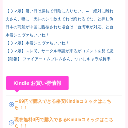
【ウマ娘】暑い日は膝枕で日陰に入りたい。←「絶対に離れた
くない場所だな」他
夫さん、妻に「天井のシミ数えてれば終わるでな」と押し倒さ
れて性行為 → 凄いことになるｗｗｗｗｗ他
日本の商船が中国に臨検された場合は「台湾軍が対応」と台湾
軍トップ！
水着シュヴァちいいね！
【ウマ娘】水着シュヴァちいいね！
【ウマ娘】スレ民、サークル申請が来るがコメントを見て思わ
ず拒否してしまう
【朗報】 ファイアーエムブレムさん、ついにキャラ成長率が
ゲーム内で見れるようになる
Kindle お買い得情報
～99円で購入できる格安Kindleコミックはこち
ら！！
現在無料0円で購入できるKindleコミックはこち
ら！！