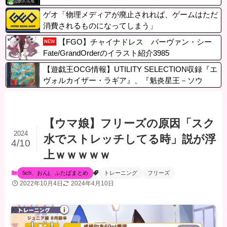
ゲオ「物理メディアが廃止されれば、ゲームはただ
消費されるものになってしまう」
【FGO】チャイナドレス バーヴァン・シー
NEW
Fate/GrandOrderのイラスト紹介3985
【遊戯王OCG情報】UTILITY SELECTION収録『エ
ヴォルカイザー・ラギア』、『魁炎星王－ソウ
コ』、『トーテムバード』実物画像
【ウマ娘】フリーズの原因「スク
2024
水でストレッチしてる時」説が浮
4/10
上ｗｗｗｗｗ
5ch、おんj、ふたばまとめ
トレーニング
フリーズ
2022年10月4日
2024年4月10日