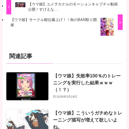
【ウマ娘】ユメヲカケルのモーションキャプチャ動画
公開！すげえな…
【ウマ娘】サークル順位爆上げ！！秋のBAN祭り開
催
関連記事
【ウマ娘】失敗率100％のトレー
ニングを実行した結果ｗｗｗ
（！？）
2026年3月19日
【ウマ娘】こういうガチめなトレ
ーニング描写が増えて欲しいよ
ね。