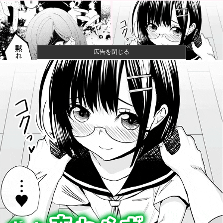
広告を閉じる
【画像】コスプレイヤーが死ぬ気で痩せた結果ｗｗｗ
ｗ
【衝撃】クルタ族虐 殺の犯人、ツェリードニヒで確
定！クロロの...
【動画】大阪府警に射殺されたオッサン、めちゃめち
ゃ苦しそうに...
町の弁当屋「申し訳ないが消費税1%になったらその分
商品代を値...
「マスコミの立ち位置の勘違いっぷりがすごい」と報
ステ大越キャ...
ケガが多かったプロ野球選手※多村仁志禁止他
まじのガチのネタ抜きで超能力一個貰えるならテレポ
ーテーション...
【困惑】恵俊彰さん「総理がいろんなところに足を運
べばクーラー...