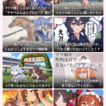
【ウマ娘】こんなにあった！？ ←
【ウマ娘】ダビスタ99のセイウン
「アヤベさんはトプロと “1” 差だ
スカイの次ぐらいに強いセイちゃ
ぞ」
ん。
【ウマ娘】え？何コレ……あまり
【ウマ娘】これは恥ずかシーナ…
にもかっこよすぎるウマ娘絵巻。
つまり履いてないってこと！？
【ウマ娘】たぶん「3200ｍだよ」
【ウマ娘】ウマ娘ちゃんを性的な
って言ったからこうなってるマイ
目で見ないでください。
ル犬