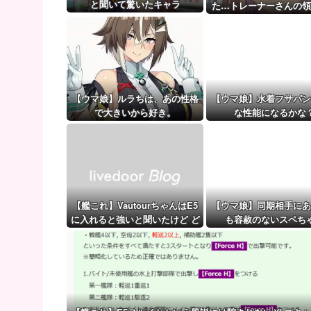
登山口でスマホは預けて入山するルールにできないで
と聞いて驚いたキャラ
た…トレーナーさんの領
【ウマ娘】（審議）無凸ブーケと完凸シャカール、中
給与明細！！
【ウマ娘】覚醒Lv6、7の解放が今後2か月置きに実装
【ウマ娘】ルラちは、あの性格
【ウマ娘】水着フサパン
で大きいから好き。
な性能になるかな
【艦これ】VautourちゃんはE5
【ウマ娘】同期相手にあ
に入れると強いと聞いたけど ど
も容赦のないスペち
れくらいつよいのかしら