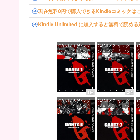
現在無料0円で購入できるKindleコミックは
Kindle Unlimited に加入すると無料で
GANTZ 1 (ヤング
GANTZ 2 (ヤング
G
ジャンプコミック
ジャンプコミック
スDIGITAL)
スDIGITAL)
ス
価格：¥100
価格：¥100
1位
2位
GANTZ 6 (ヤング
GANTZ 7 (ヤング
G
ジャンプコミック
ジャンプコミック
スDIGITAL)
スDIGITAL)
ス
価格：¥100
価格：¥100