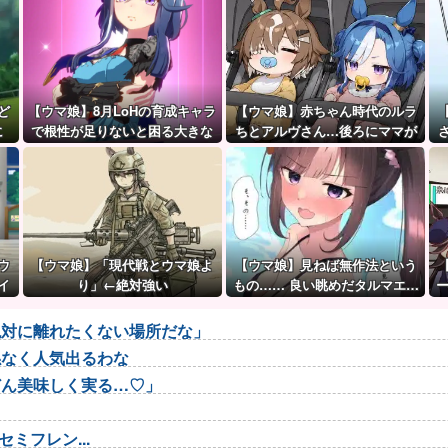
ど
【ウマ娘】8月LoHの育成キャラ
【ウマ娘】赤ちゃん時代のルラ
に
で根性が足りないと困る大きな
ちとアルヴさん…後ろにママが
理由がこちら。←「不調を考慮
見えるな？
すると1021必要」
ウ
【ウマ娘】「現代戦とウマ娘よ
【ウマ娘】見ねば無作法という
イ
り」←絶対強い
もの…… 良い眺めだタルマエ…
（殴
絶対に離れたくない場所だな」
係なく人気出るわな
どん美味しく実る…♡」
ミフレン...