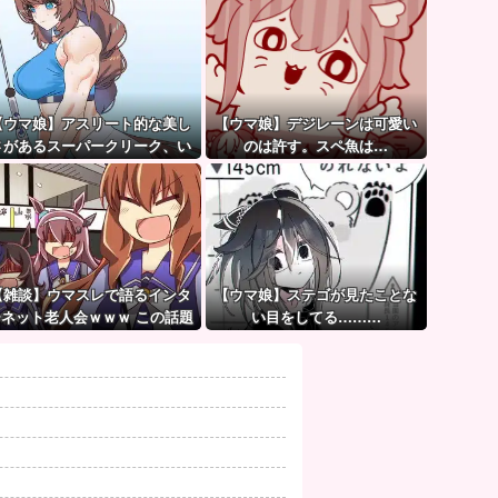
【ウマ娘】アスリート的な美し
【ウマ娘】デジレーンは可愛い
さがあるスーパークリーク、い
のは許す。スペ魚は…
いよね…
【雑談】ウマスレで語るインタ
【ウマ娘】ステゴが見たことな
ーネット老人会ｗｗｗ この話題
い目をしてる………
についていけないってマ
ジ…！？