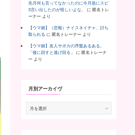
先月何も言ってなかったのに今月急にスピ
3言い出したのが怪しいよな。
に
匿名トレ
ーナー
より
【ウマ娘】（悲報）ナイスネイチャ、討ち
取られる
に
匿名トレーナー
より
【ウマ娘】友人サポカの序盤あるある。
「後に回すと逃げ回る」
に
匿名トレーナ
ー
より
月別アーカイヴ
月
別
ア
ー
カ