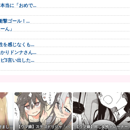
当に「おめで...
撃ゴール！...
ほーん」
を感じなくも...
りドンナさん...
3言い出した...
ガチャでも育...
の「自閉スペ...
場し最年...
代2位
し強すぎてサ...
wwww
けまし
【ウマ娘】ステゴドリジャ「パ
【ウマ娘】同じ女性トレーナー