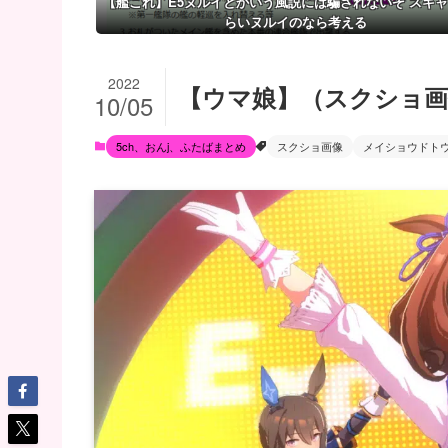
【艦これ】E5ヌルイとかいう風説には騙されないぞ スキ
らいヌルイのなら考える
2022
【ウマ娘】（スクショ
10/05
5ch、おんj、ふたばまとめ
スクショ画像
メイショウドト