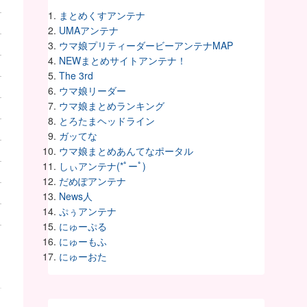
まとめくすアンテナ
UMAアンテナ
ウマ娘プリティーダービーアンテナMAP
NEWまとめサイトアンテナ！
The 3rd
ウマ娘リーダー
ウマ娘まとめランキング
とろたまヘッドライン
ガッてな
ウマ娘まとめあんてなポータル
しぃアンテナ(*ﾟーﾟ)
だめぽアンテナ
News人
ぷぅアンテナ
にゅーぷる
にゅーもふ
にゅーおた