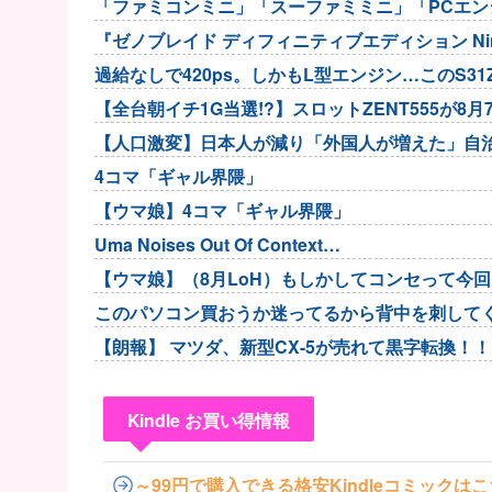
「ファミコンミニ」「スーファミミニ」「PCエン
『ゼノブレイド ディフィニティブエディション Nintendo 
過給なしで420ps。しかもL型エンジン…このS3
【全台朝イチ1G当選!?】スロットZENT555が
【人口激変】日本人が減り「外国人が増えた」自治体
5位川口市...
4コマ「ギャル界隈」
【ウマ娘】4コマ「ギャル界隈」
Uma Noises Out Of Context…
【ウマ娘】（8月LoH）もしかしてコンセって今
このパソコン買おうか迷ってるから背中を刺して
【朗報】 マツダ、新型CX-5が売れて黒字転換！！
Kindle お買い得情報
～99円で購入できる格安Kindleコミックは