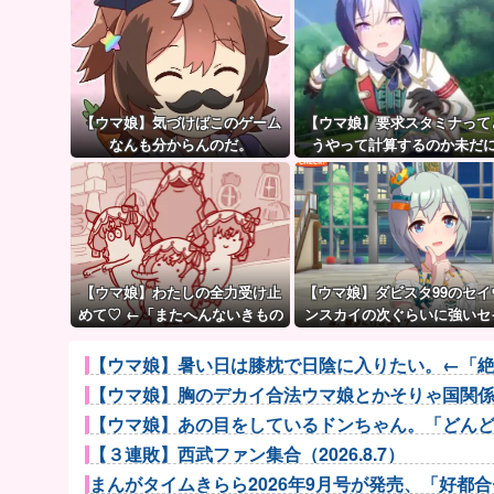
【ウマ娘】気づけばこのゲーム
【ウマ娘】要求スタミナって
なんも分からんのだ。
うやって計算するのか未だ
謎…
【ウマ娘】わたしの全力受け止
【ウマ娘】ダビスタ99のセイ
めて♡ ←「またへんないきもの
ンスカイの次ぐらいに強いセ
がふえてる…」
ちゃん。
【ウマ娘】暑い日は膝枕で日陰に入りたい。←「
【ウマ娘】胸のデカイ合法ウマ娘とかそりゃ国関
【ウマ娘】あの目をしているドンちゃん。「どん
【３連敗】西武ファン集合（2026.8.7）
まんがタイムきらら2026年9月号が発売、「好都合セ