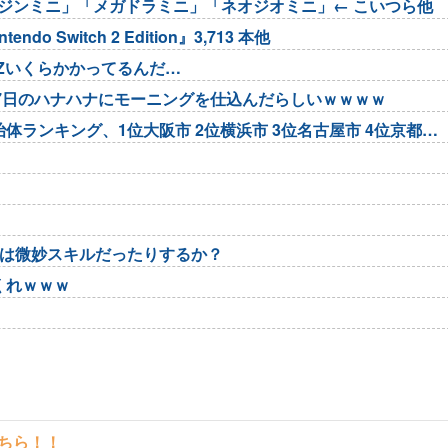
ジンミニ」「メガドラミニ」「ネオジオミニ」← こいつら他
Switch 2 Edition』3,713 本他
1Zいくらかかってるんだ…
8月7日のハナハナにモーニングを仕込んだらしいｗｗｗｗ
ランキング、1位大阪市 2位横浜市 3位名古屋市 4位京都市
回は微妙スキルだったりするか？
くれｗｗｗ
こちら！！