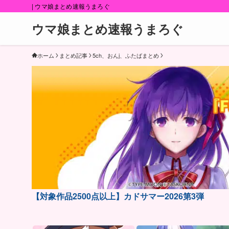
| ウマ娘まとめ速報うまろぐ
ウマ娘まとめ速報うまろぐ
ホーム
まとめ記事
5ch、おんj、ふたばまとめ
【対象作品2500点以上】カドサマー2026第3弾