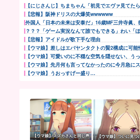
【にじさんじ】ちまちゃん「初見でエヴァ見てたら本
【悲報】阪神ドリスの大爆笑wwwwww
外国人「日本の未来は安泰だ」16歳MF三井寺眞、衝
？？？「ゲーム実況なんて誰でもできる」わい「
【悲報】アイドルが歌下手な理由
【ウマ娘】差しはエバヤンタクトの賢2構成に可能性
【ウマ娘】可愛いのに不穏な空気を隠せない、うっか
【ウマ娘】先月何も言ってなかったのに今月急にスピ
【ウマ娘】うおっすげー盛り…
【ウマ娘】ウマ娘で一番やってはいけないマウントは
【悲報】人気プロゲーマーと結婚したグラドル、息子
横浜F・マリノスMF三井寺眞が16歳で開幕スタメン出
BABYMETALのサマーソニックへの出演回数が歴
サングラスかけるの恥ずかしいと思ってたけど、日差
SES10年目のワイ、転職するか迷う
【画像】電車の『ドア横キープマン』、炎上wwww
【ウマ娘】スズカさんと同じ声
【ウマ娘】ついに見つ