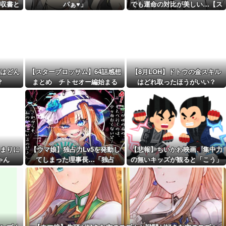
しょうか？山...
収書と
パぁ♥」
でも運命の対比が美しい…【ス
距離先行編成...
タブロ第63話】
予定！第...
はどん
【スターブロッサム】64話感想
【8月LOH】ドトウの金スキル
？
まとめ チトセオー編始まる
はどれ取ったほうがいい？
か？
まりに
【ウマ娘】独占力Lv5を発動し
【悲報】ちいかわ映画、集中力
ゃん
てしまった理事長…「独占
の無いキッズが観ると「こう」
ッ！」
なります・・・・・