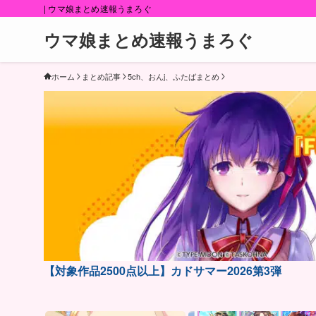
| ウマ娘まとめ速報うまろぐ
ウマ娘まとめ速報うまろぐ
ホーム
まとめ記事
5ch、おんj、ふたばまとめ
【対象作品2500点以上】カドサマー2026第3弾