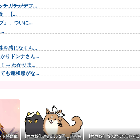
チガチがデフ...
 【...
」、ついに...
..
を感じなくも...
りドンナさん...
 わかりま...
も違和感がな...
が！？
 総事業費...
生、見かねた...
写った写真...
ぞい」
として魅力的...
ット特に叡
【ウマ娘】この忠犬2匹…どちら
【ウマ娘】なんでアナボ今は