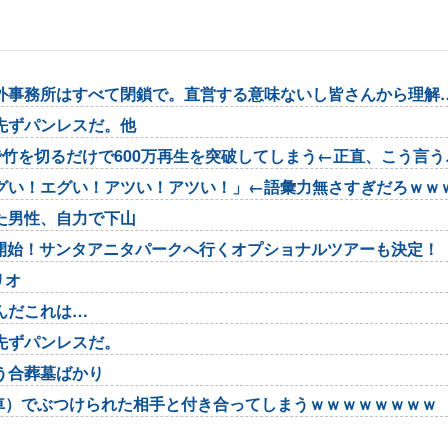
外事務所はすべて閉鎖で。直営する意味ないし皆さんから理解
先ずパンレスだ。他
ーで竹を切るだけで600万再生を突破してしまう←正直、こう言う
グい！エグい！アツい！アツい！」←語彙力無さすぎだろｗｗ
た男性、自力で下山
集開始！サンタアニタパークへ行くオプショナルツアーも決定！
リオ
んだこれは…
先ずパンレスだ。
う合葬墓ばかり
車）でぶつけられた相手と付き合ってしまうｗｗｗｗｗｗｗｗ