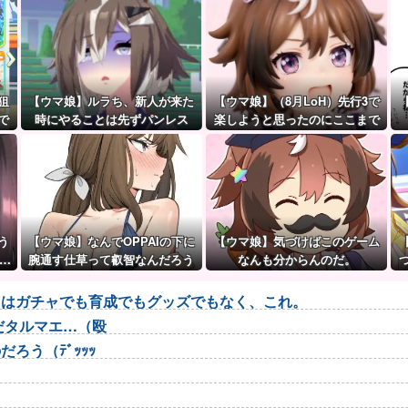
狙
【ウマ娘】ルラち、新人が来た
【ウマ娘】（8月LoH）先行3で
で
時にやることは先ずパンレス
楽しようと思ったのにここまで
だ。
環境が変わるとは思わなかった
のだ…
う
【ウマ娘】なんでOPPAIの下に
【ウマ娘】気づけばこのゲーム
…
腕通す仕草って叡智なんだろう
なんも分からんのだ。
トはガチャでも育成でもグッズでもなく、これ。
だタルマエ…（殴
ろう（ﾃﾞｯｯｯ