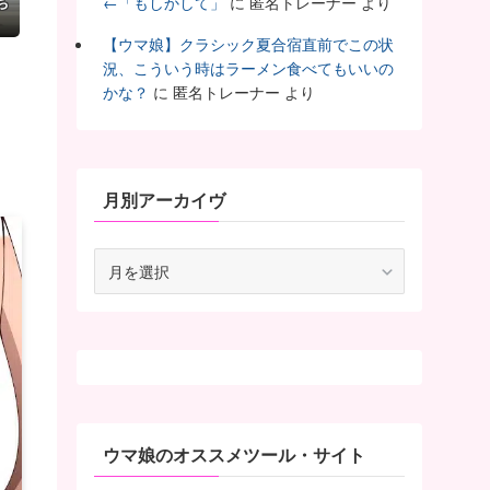
ち
←「もしかして」
に
匿名トレーナー
より
【ウマ娘】クラシック夏合宿直前でこの状
況、こういう時はラーメン食べてもいいの
かな？
に
匿名トレーナー
より
月別アーカイヴ
月
別
ア
ー
カ
イ
ヴ
ウマ娘のオススメツール・サイト