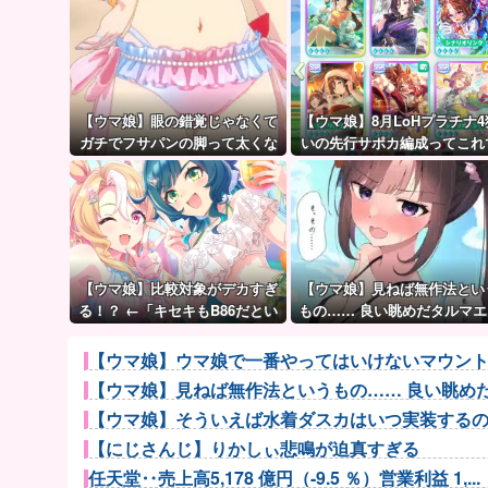
【ウマ娘】眼の錯覚じゃなくて
【ウマ娘】8月LoHプラチナ4
ガチでフサパンの脚って太くな
いの先行サポカ編成ってこれ
い？
大丈夫？
【ウマ娘】比較対象がデカすぎ
【ウマ娘】見ねば無作法とい
る！？ ←「キセキもB86だとい
もの…… 良い眺めだタルマエ
うのにな…」
（殴
【ウマ娘】ウマ娘で一番やってはいけないマウン
【ウマ娘】見ねば無作法というもの…… 良い眺め
【ウマ娘】そういえば水着ダスカはいつ実装するのだ
【にじさんじ】りかしぃ悲鳴が迫真すぎる
任天堂‥売上高5,178 億円（-9.5 ％）営業利益 1,...