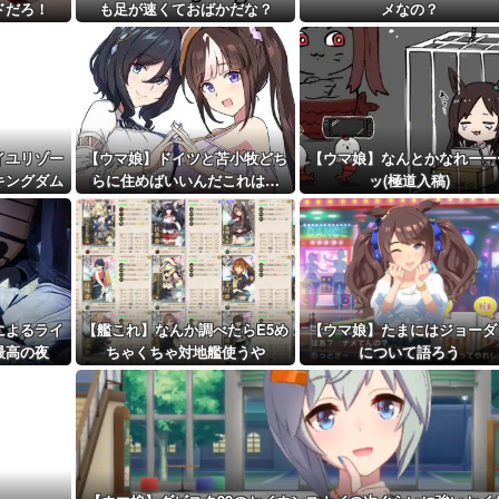
クション」イ...
ドだろ！
も足が速くておばかだな？
メなの？
距離先行編成...
予定！第...
イユリゾー
【ウマ娘】ドイツと苫小牧どち
【ウマ娘】なんとかなれーー
キングダム
らに住めばいいんだこれは…
ッ(極道入稿)
着
によるライ
【艦これ】なんか調べたらE5め
【ウマ娘】たまにはジョーダ
最高の夜
ちゃくちゃ対地艦使うや
について語ろう
ん・・・