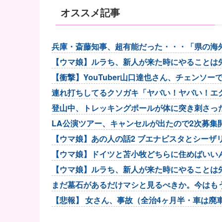
オススメ記事
兵庫・斎藤知事、超有能だった・・・「県の海
られないでしょ」他
【ウマ娘】ルラち、新人が来た時にやることは
【衝撃】YouTuber山口達也さん、チェンソ
でいいんだ...
連れ打ちしてるクソガキ「ヤバい！ヤバい！エ
登山中、トレッキングポールが体に突き刺さっ
LA公演ツアー、キャンセルが出たので2次募
【ウマ娘】あの人の話2 ブエナビスタとシーザ
【ウマ娘】ドイツと苫小牧どちらに住めばいい
【ウマ娘】ルラち、新人が来た時にやることは
まだ墓石があるだけマシと見るべきか。今はも
【悲報】 女さん、事故（全治4ヶ月半・車は廃