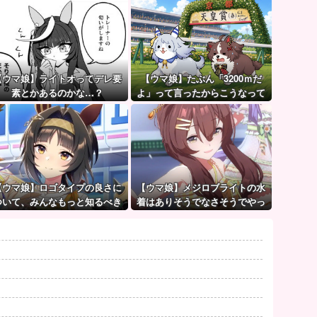
【ウマ娘】ライトオってデレ要
【ウマ娘】たぶん「3200ｍだ
素とかあるのかな…？
よ」って言ったからこうなって
るマイル犬
【ウマ娘】ロゴタイプの良さに
【ウマ娘】メジロブライトの水
ついて、みんなもっと知るべき
着はありそうでなさそうでやっ
ぱり “ある”