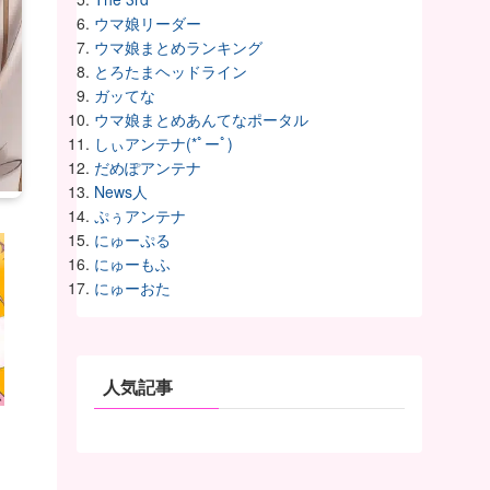
ウマ娘リーダー
ウマ娘まとめランキング
とろたまヘッドライン
ガッてな
ウマ娘まとめあんてなポータル
しぃアンテナ(*ﾟーﾟ)
だめぽアンテナ
News人
ぷぅアンテナ
にゅーぷる
にゅーもふ
にゅーおた
人気記事