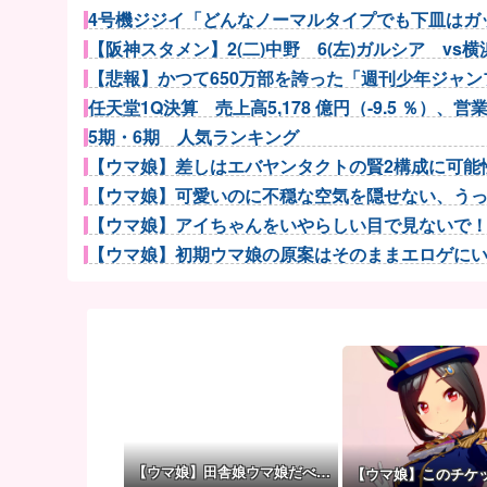
4号機ジジイ「どんなノーマルタイプでも下皿はガッ
【阪神スタメン】2(二)中野 6(左)ガルシア vs横浜
【悲報】かつて650万部を誇った「週刊少年ジャンプ
任天堂1Q決算 売上高5,178 億円（-9.5 ％）、営業.
5期・6期 人気ランキング
【ウマ娘】差しはエバヤンタクトの賢2構成に可能性
【ウマ娘】可愛いのに不穏な空気を隠せない、うっか
【ウマ娘】アイちゃんをいやらしい目で見ないで！！→
【ウマ娘】初期ウマ娘の原案はそのままエロゲにいて
【ウマ娘】着ぐるみの中からムレムレ水着美少女
【朗報】秋田に日本最大級のAIデータセンター建設へ
電車内で好きな子がバレてからかわれていた男子高校
【VTuber】Google Play初のトーク番組「選抜！...
偶然のホラー。民泊した部屋の壁に、10年前の自分が
アガサ博士「今日はみんなでうなぎを食べに行く
【スパロボY】しかしクロウはやっぱいいな！主人公
【ウマ娘】田舎娘ウマ娘だべ…
【ウマ娘】このチケ