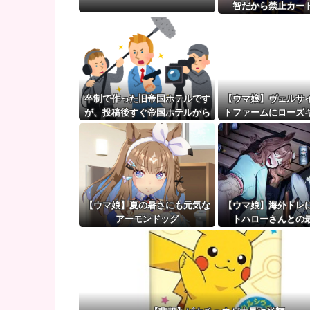
宮澤エマに「国宝級の浴衣美人」の声！「マイ・フィ
智だから禁止カー
【ウマ娘】（審議）無凸ブーケと完凸シャカール、中
【ウマ娘】覚醒Lv6、7の解放が今後2か月置きに実装
卒制で作った旧帝国ホテルです
【ウマ娘】ヴェルサ
が、投稿後すぐ帝国ホテルから
トファームにローズ
連絡があり・・・・・
のパネルが到
【ウマ娘】夏の暑さにも元気な
【ウマ娘】海外トレ
アーモンドッグ
トハローさんとの