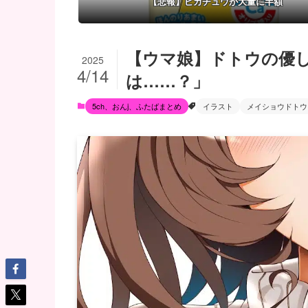
【悲報】ピカチュウが大量に半額
【ウマ娘】ドトウの優
2025
4/14
は……？」
5ch、おんj、ふたばまとめ
イラスト
メイショウドトウ