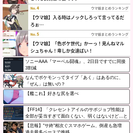
ソニーAAA『マーベル闘魂』、2日目ですでに同接
3割減
なんでポケモンってタイプ「あく」はあるのに、
「ぜん」は無いの？
【艦これ】好きな尻を選べ
【FF14】「クレセントアイルのサポジョブ性能は
全部が妥当すぎて面白くない、弱くはないけど…と
いうライン。もっと無双できるぶっ壊れた性能にし
【悲報】”サ終”相次ぐスマホゲーム、倒産も急増
て欲しかった」という意見
過去最多ペースで推移