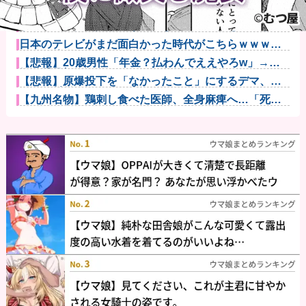
【ウマ娘】スティルと別れた後にハローさんと飲みに
行きたい他
【動画】声優芸人という新たなポジションを確立した
女ｗｗｗｗｗ...
日本のテレビがまだ面白かった時代がこちらｗｗｗｗ
ｗｗｗ他
【悲報】20歳男性「年金？払わんでええやろw」→事
故で手足切...
【悲報】原爆投下を「なかったこと」にするデマ、
SNSで拡散さ...
【九州名物】鶏刺し食べた医師、全身麻痺へ…「死ん
だほうが良か...