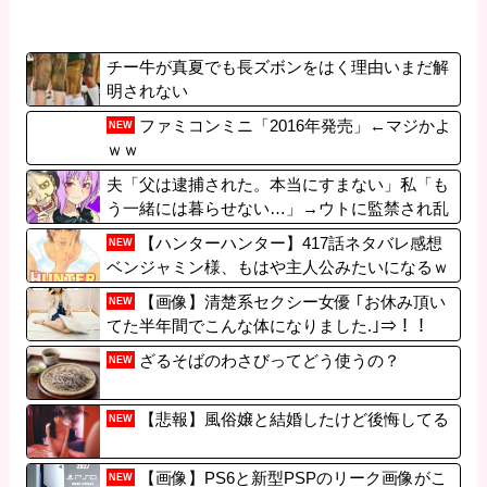
チー牛が真夏でも長ズボンをはく理由いまだ解
明されない
ファミコンミニ「2016年発売」←マジかよ
NEW
ｗｗ
夫「父は逮捕された。本当にすまない」私「も
う一緒には暮らせない…」→ウトに監禁され乱
暴された私は離婚を決意して…
【ハンターハンター】417話ネタバレ感想
NEW
ベンジャミン様、もはや主人公みたいになるｗ
ｗｗ【HUNTER×HUNTER】
【画像】清楚系セクシー女優 ｢お休み頂い
NEW
てた半年間でこんな体になりました.｣⇒！！
ざるそばのわさびってどう使うの？
NEW
【悲報】風俗嬢と結婚したけど後悔してる
NEW
【画像】PS6と新型PSPのリーク画像がこ
NEW