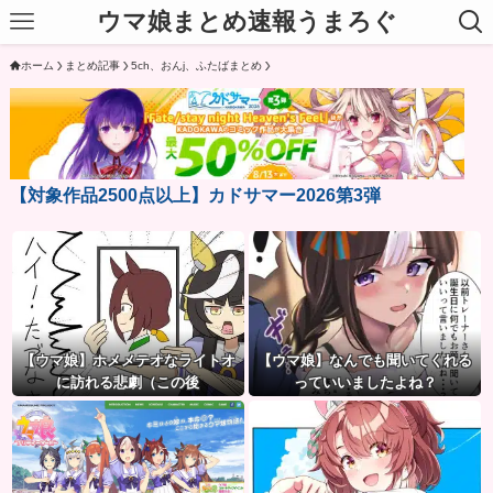
ウマ娘まとめ速報うまろぐ
ホーム
まとめ記事
5ch、おんj、ふたばまとめ
【対象作品2500点以上】カドサマー2026第3弾
【ウマ娘】ホメメテオなライトオ
【ウマ娘】なんでも聞いてくれる
に訪れる悲劇（この後
っていいましたよね？