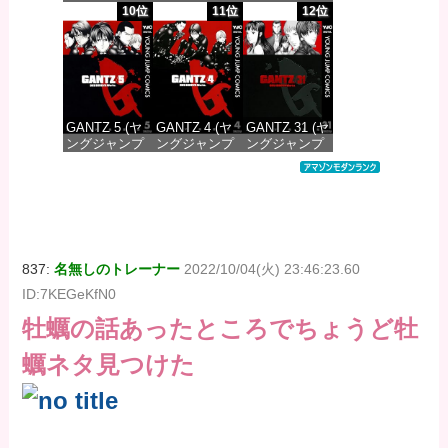
コミックス
コミックス
コミックス
10位
11位
12位
DIGITAL)
DIGITAL)
DIGITAL)
価格：¥647
価格：¥647
価格：¥647
GANTZ 5 (ヤ
GANTZ 4 (ヤ
GANTZ 31 (ヤ
ングジャンプ
ングジャンプ
ングジャンプ
コミックス
コミックス
コミックス
DIGITAL)
DIGITAL)
DIGITAL)
価格：¥617
価格：¥617
価格：¥647
837:
名無しのトレーナー
2022/10/04(火) 23:46:23.60
ID:7KEGeKfN0
牡蠣の話あったところでちょうど牡
蠣ネタ見つけた