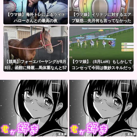
【ウマ娘】海外トレによるライト
【ウマ娘】イリテツに対するエア
ハローさんとの最高の夜
プ疑惑…先月何も言ってなかった
のに今月急にスピ3言い出したのが
怪しいよな。
【競馬】フォーエバーヤングが8月
【ウマ娘】（8月LoH）もしかして
8日、函館に帰厩…馬体重なんと57
コンセって今回は微妙スキルだっ
3キロ。←「デカすぎんだろ…」
たりするか？