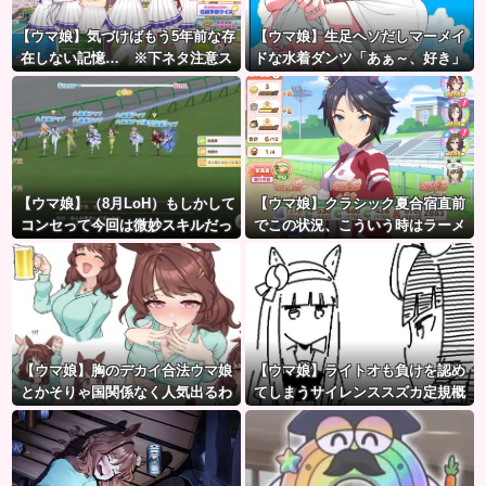
【ウマ娘】気づけばもう5年前な存
【ウマ娘】生足ヘソだしマーメイ
在しない記憶… ※下ネタ注意ス
ドな水着ダンツ「あぁ～、好き」
レ
【ウマ娘】（8月LoH）もしかして
【ウマ娘】クラシック夏合宿直前
コンセって今回は微妙スキルだっ
でこの状況、こういう時はラーメ
たりするか？
ン食べてもいいのかな？
【ウマ娘】胸のデカイ合法ウマ娘
【ウマ娘】ライトオも負けを認め
とかそりゃ国関係なく人気出るわ
てしまうサイレンススズカ定規概
な
念ｗｗｗ