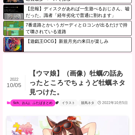
【悲報】ディスクがあれば一生遊べるおじさん、嘘
だった。識者「経年劣化で普通に割れます」
7番道路とかいうガーディとロコンが出るだけで持
て囃されている道路
【遊戯王OCG】新規月光の来日が楽しみ
【ウマ娘】（画像）牡蠣の話あ
2022
ったところでちょうど牡蠣ネタ
10/05
見つけた。
2022年10月5日
5ch、おんj、ふたばまとめ
イラスト
競馬ネタ