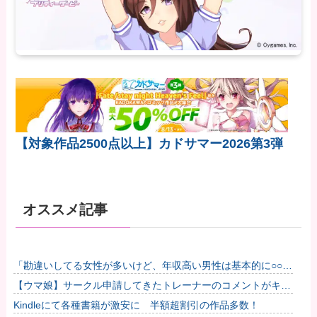
【対象作品2500点以上】カドサマー2026第3弾
オススメ記事
「勘違いしてる女性が多いけど、年収高い男性は基本的に○○で
す」→共感殺到で拡散 やはりこれが真実なのか他
【ウマ娘】サークル申請してきたトレーナーのコメントがキモ
すぎて草ｗｗｗ「このまま成長したらどうなるんや…」他
Kindleにて各種書籍が激安に 半額超割引の作品多数！