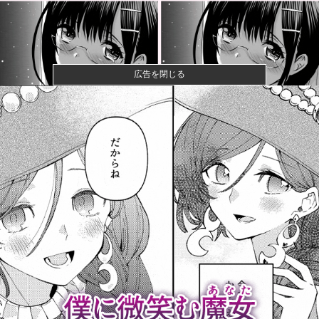
広告を閉じる
【画像】70過ぎてからドラクエ10を始めた父が急逝→
娘が活動...
【画像】女子大生「花火見に行ったよ」→花火を見せ
たいのか自分...
【放送事故】フジテレビ、女子大生を大量投入して闇
深エロ番組ｗ...
【速報】ひろゆき、離婚へｗｗｗ
某バラエティに出演した偏差値70エリート軍団、「こ
んな好感度...
茨城県、群馬県のパスポートを『丸パクリ』して発行
へ！ 知事「...
本物のスパイ、政府批判どころか「むしろ政府の味
方」を演じて潜...
カープ〝屈辱〟横浜に3タテされ5連敗。鈴木健矢6回1
失点快投...