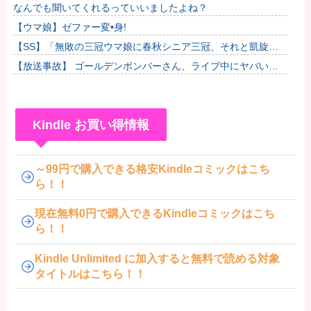
なんでも聞いてくれるっていいましたよね？
【ウマ娘】ゼファー変•身!
【SS】「無敗の三冠ウマ娘に春秋シニア三冠、それと凱旋門
で勝利したら結婚してもいいよ」と担当ウマ娘に発言した普通
【放送事故】 ゴールデンボンバーさん、ライブ中にヤバい観
のトレー...
客が乱入する放送事故ｗｗｗ
Kindle お買い得情報
～99円で購入できる格安Kindleコミックはこち
ら！！
現在無料0円で購入できるKindleコミックはこち
ら！！
Kindle Unlimited に加入すると無料で読める対象
タイトルはこちら！！