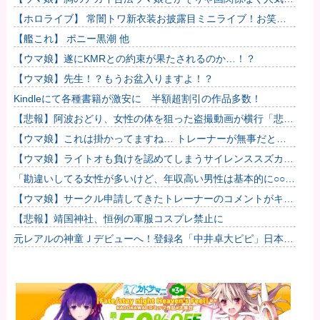
るわな
【ホロライブ】 常闇トワ新衣装お披露目ミニライブ！お笑い
芸人みたいなリアクションをするトワ様
【艦これ】 ポニー黒潮 他
【ウマ娘】遂にKMRとの約束が果たされるのか…！？
【ウマ娘】先生！？もうお盆入りますよ！？
Kindleにて各種書籍が激安に 半額超割引の作品多数！
【悲報】阿波おどり、女性の体を狙った盗撮動画が横行「悲し
いし、気持ち悪い」
【ウマ娘】これは掛かってますね… トレーナーが無事だとい
いのですが…
【ウマ娘】ライトオも負けを認めてしまうサイレンススズカ定
規概念ｗｗｗ
「勘違いしてる女性が多いけど、年収高い男性は基本的に○○で
す」→共感殺到で拡散 やはりこれが真実なのか他
【ウマ娘】サークル申請してきたトレーナーのコメントがキモ
すぎて草ｗｗｗ「このまま成長したらどうなるんや…」他
【悲報】靖国神社、恒例の軍服コスプレ禁止に
元レアルの神童Ｊデビューへ！登録名「中井卓大ピピ」日本初
挑戦の22歳今治MFが開幕戦に先発 #サッカー