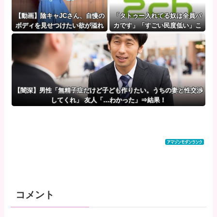
【動画】陰キャJCさん、自慢の
「タトゥー入れてる奴は全員バ
ボディを見せつけたい欲が溢れ
カです」「すごい民度低い」こ
出てしまうｗｗｗwｗｗｗｗｗ
の道23年の彫り師YouTuberの
ｗｗｗ❤
動画が話題 ★3 [このもん★]
【闇深】男性「無精子症だけど子ども作りたい。うちの妻と性交渉
してくれ」 友人「…わかった」⇒結果！
コメント