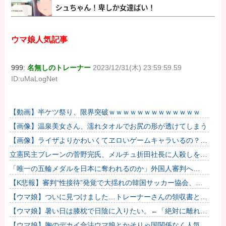
ウマ娘人気記事
999:
名無しのトレーナー
2023/12/31(木) 23:59:59.59
ID:uMaLogNet
【動画】半ケツ祭り、限界突破ｗｗｗｗｗｗｗｗｗｗｗｗｗ
【画像】温泉美女さん、濡れタオルでお尻の形が透けてしまう
【画像】ライザよりかわいくてヱロいゲームキャラいるの？ｗ
ｗｗｗｗ
立憲民主ブレーンの菅野完氏、メルチュ折田社長に人殺しを連
呼
「唯一の五輪メダルを日本に奪われるのか」外国人審判へ
の“性接待”で大揺れの韓国サッカー界、ロンドン五輪メダル剝
【K悲報】審判“性接待”発覚で大揺れの韓国サッカー協会、当
奪の可能性...
然『あの大会』についても疑われてしまう…
【ウマ娘】ついに見つけました…トレーナーさんの領収書と給
与明細！！
【ウマ娘】暑い日は膝枕で日陰に入りたい。←「絶対に離れた
くない場所だな」
【ウマ娘】胸のデカイ合法ウマ娘とかそりゃ国関係なく人気出