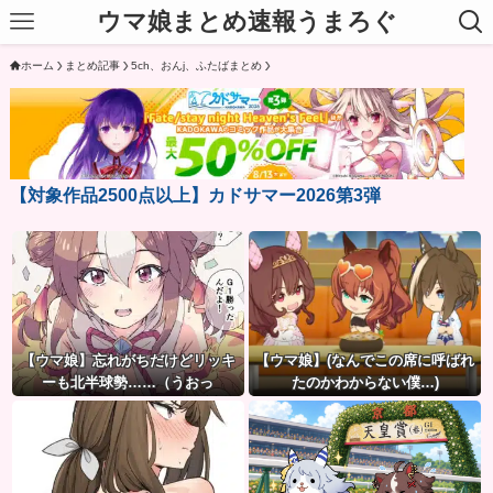
ウマ娘まとめ速報うまろぐ
ホーム
まとめ記事
5ch、おんj、ふたばまとめ
【対象作品2500点以上】カドサマー2026第3弾
【ウマ娘】忘れがちだけどリッキ
【ウマ娘】(なんでこの席に呼ばれ
ーも北半球勢……（うおっ
たのかわからない僕…)