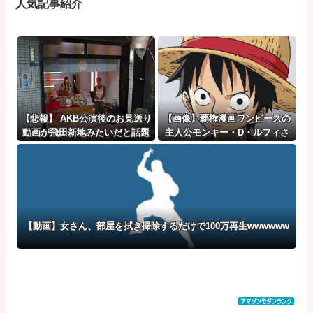
人気記事紹介
【悲報】 AKB公演後のお見送り
【画像】覇権漫画ワンピースの
動画が飛田新地みたいだと話題
主人公モンキー・D・ルフィさ
に・・・
ん、変わり果てた姿で発見され
る・・・
【動画】女さん、部屋を拭き掃除するだけで100万再生wwwwww