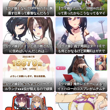
【ウマ娘】なんでOPPAIの下に腕
【ウマ娘】たぶん「3200ｍだよ」
通す仕草って叡智なんだろう
って言ったからこうなってるマイ
ル犬
【ウマ娘】ドイツと苫小牧どちら
【ウマ娘】因子周回はダートEで
に住めばいいんだこれは…
も何とかなるけど距離Eはガチで
無理ゲー
【ウマ娘】もうちょっとでサーク
【ウマ娘】海外レイヤーによるラ
ルランク●●●位が狙えるので頑張
イトハローのコスプレがムチムチ
りましょう。← これ
すぎて↑GREAT