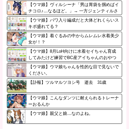
【ウマ娘】ヴィルシーナ「男は胃袋を掴めばイ
チコロ♪…なるほど。」→ 一方ジェンティルさ
ん（アカン）
【ウマ娘】パワ入り編成だと大体どれくらいス
キポ盛れてる？
【ウマ娘】着ぐるみの中からムレムレ水着美少
女が！？
【ウマ娘】8月LoH向けに水着セイちゃん育成
してみたけど練習でBC産アイちゃんのおやつ
になってる。
【ウマ娘】ウマ娘ちゃんを性的な目で見ないで
ください。
【訃報】ツルマルツヨシ号 逝去 31歳
【ウマ娘】こんなダンツに耐えられるトレーナ
ーおるんか
【ウマ娘】親父と娘…なのよね。