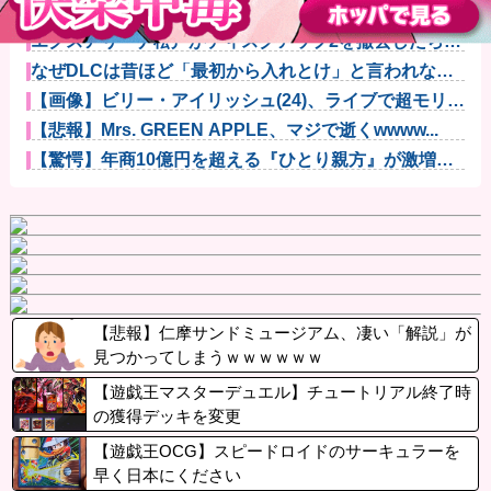
漫画を5000冊以上所持してるワイ、漫画ヲタクの友人
に「ワン...
エクスアリーナ松戸がディスクアップ2を撤去したらし
くディスク...
なぜDLCは昔ほど「最初から入れとけ」と言われなく
なったのか...
【画像】ビリー・アイリッシュ(24)、ライブで超モリマ
ンスジ...
【悲報】Mrs. GREEN APPLE、マジで逝くwwww...
【驚愕】年商10億円を超える『ひとり親方』が激増
Mac m...
【悲報】仁摩サンドミュージアム、凄い「解説」が
見つかってしまうｗｗｗｗｗｗ
【遊戯王マスターデュエル】チュートリアル終了時
の獲得デッキを変更
【遊戯王OCG】スピードロイドのサーキュラーを
早く日本にください