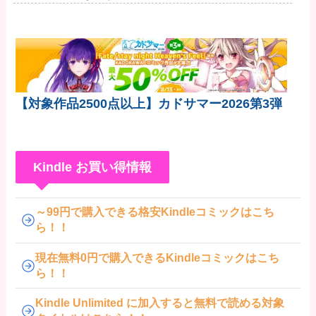
差だぞ」
【対象作品2500点以上】カドサマー2026第3弾
Kindle お買い得情報
～99円で購入できる格安Kindleコミックはこち
ら！！
現在無料0円で購入できるKindleコミックはこち
ら！！
Kindle Unlimited に加入すると無料で読める対象