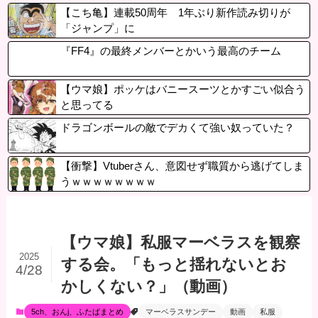
【こち亀】連載50周年 1年ぶり新作読み切りが
「ジャンプ」に
『FF4』の最終メンバーとかいう最高のチーム
【ウマ娘】ポッケはバニースーツとかすごい似合う
と思ってる
ドラゴンボールの敵でデカくて強い奴っていた？
【衝撃】Vtuberさん、意図せず職質から逃げてしま
うｗｗｗｗｗｗｗｗ
【ウマ娘】私服マーベラスを観察
2025
する会。「もっと揺れないとお
4/28
かしくない？」（動画）
5ch、おんj、ふたばまとめ
マーベラスサンデー
動画
私服