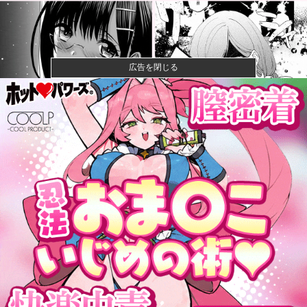
広告を閉じる
【画像】石川佳純さん(31)の体、エッッッッッッッッッ
ッッッ...
成人向けゲーム『ヤリステ メスブター』開発者絶望、
銀行がst...
【速報】ジャンポケ斎藤、求刑7年で逝く。実刑確実か
【悲報】落語家、亡くなったタレントからいじめられ
た過去を告白...
【速報】小沢一郎氏「デニーにはなんの責任もないの
にかわいそう...
甲子園初・女性の審判員がデビュー 試合後に涙…
「嬉しい気持ち...
なぁ、永久機関ってなんで絶対に作れないん？他
昨季60本塁打・OPS.948の『カル・ローリー』さんの
今季...