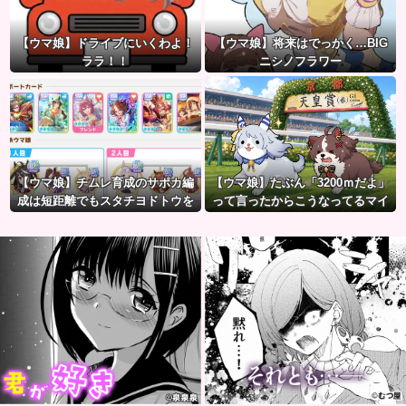
【ウマ娘】ドライブにいくわよ！
【ウマ娘】将来はでっかく…BIG
ララ！！
ニシノフラワー
【ウマ娘】チムレ育成のサポカ編
【ウマ娘】たぶん「3200ｍだよ」
成は短距離でもスタチヨドトウを
って言ったからこうなってるマイ
編成するってマジ！？ 根性サポカ
ル犬
を編成していた意味…