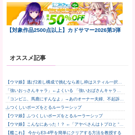
【対象作品2500点以上】カドサマー2026第3弾
オススメ記事
【ウマ娘】逃げ2差し構成で挑むなら差し枠はスティル一択な
のだ。他
「強いおっさんキャラ」←よくいる 「強いおばさんキャラ」
← 全然いない他
「コンビニ、馬鹿にすんなよ」→あのオーナー夫婦、不起訴ｗ
ｗｗｗｗｗｗｗｗ
ふつくしいポーズをとるルーラーシップ
【ウマ娘】ふつくしいポーズをとるルーラーシップ
【ウマ娘】こんなにあった！？ ←「アヤベさんはトプロと “1”
差だぞ」
【艦これ】 今からE3-4甲を簡単にクリアする方法を教授する