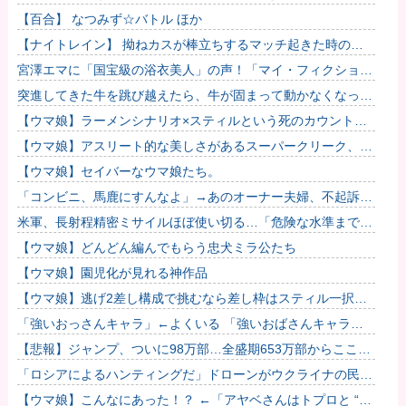
【百合】 なつみず☆バトル ほか
【ナイトレイン】 拗ねカスが棒立ちするマッチ起きた時の対
処法
宮澤エマに「国宝級の浴衣美人」の声！「マイ・フィクショ
ン」イベントで魅せた透明感【画像】
突進してきた牛を跳び越えたら、牛が固まって動かなくなった
闘牛場の映像【海外の反応】
【ウマ娘】ラーメンシナリオ×スティルという死のカウントダ
ウン
【ウマ娘】アスリート的な美しさがあるスーパークリーク、い
いよね…
【ウマ娘】セイバーなウマ娘たち。
「コンビニ、馬鹿にすんなよ」→あのオーナー夫婦、不起訴ｗ
ｗｗｗｗｗｗｗｗ
米軍、長射程精密ミサイルほぼ使い切る…「危険な水準まで減
少」と軍高官が警告！
【ウマ娘】どんどん編んでもらう忠犬ミラ公たち
【ウマ娘】園児化が見れる神作品
【ウマ娘】逃げ2差し構成で挑むなら差し枠はスティル一択な
のだ。他
「強いおっさんキャラ」←よくいる 「強いおばさんキャラ」
← 全然いない他
【悲報】ジャンプ、ついに98万部…全盛期653万部からここま
で落ちる
「ロシアによるハンティングだ」ドローンがウクライナの民間
人を追い回して爆発…ゼレンスキー氏が非難！
【ウマ娘】こんなにあった！？ ←「アヤベさんはトプロと “1”