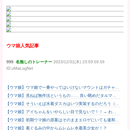
ウマ娘人気記事
999:
名無しのトレーナー
2023/12/31(木) 23:59:59.59
ID:uMaLogNet
【ウマ娘】ウマ娘で一番やってはいけないマウントはガチャで
も育成でもグッズでもなく、これ。
【ウマ娘】見ねば無作法というもの…… 良い眺めだタルマ
エ…（殴
【ウマ娘】そういえば水着ダスカはいつ実装するのだろう（ﾃﾞ
ｯｯｯ
【ウマ娘】アイちゃんをいやらしい目で見ないで！！→ わか
りました…
【ウマ娘】初期ウマ娘の原案はそのままエロゲにいても違和感
がないんだ。
【ウマ娘】着ぐるみの中からムレムレ水着美少女が！？