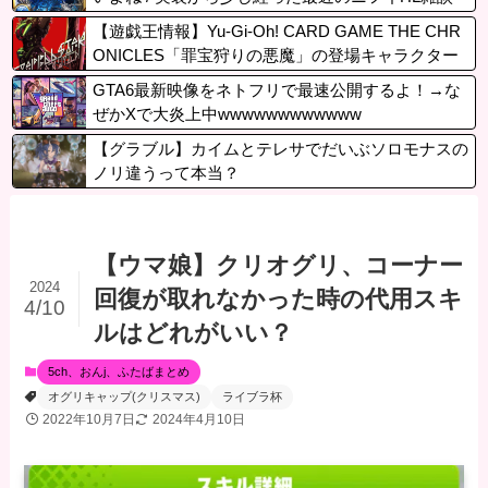
【遊戯王情報】Yu-Gi-Oh! CARD GAME THE CHR
ONICLES「罪宝狩りの悪魔」の登場キャラクター
から「黒魔女ディアベルスター」役の瀬戸麻沙美
GTA6最新映像をネトフリで最速公開するよ！→な
さんによる キャストコメント公開！
ぜかXで大炎上中wwwwwwwwwwww
【グラブル】カイムとテレサでだいぶソロモナスの
ノリ違うって本当？
【ウマ娘】クリオグリ、コーナー
2024
回復が取れなかった時の代用スキ
4/10
ルはどれがいい？
5ch、おんj、ふたばまとめ
オグリキャップ(クリスマス)
ライブラ杯
2022年10月7日
2024年4月10日