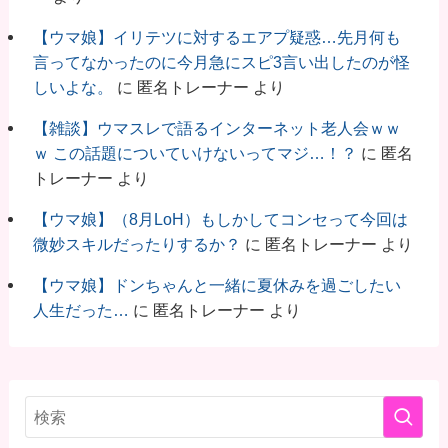
【ウマ娘】イリテツに対するエアプ疑惑…先月何も
言ってなかったのに今月急にスピ3言い出したのが怪
しいよな。
に
匿名トレーナー
より
【雑談】ウマスレで語るインターネット老人会ｗｗ
ｗ この話題についていけないってマジ…！？
に
匿名
トレーナー
より
【ウマ娘】（8月LoH）もしかしてコンセって今回は
微妙スキルだったりするか？
に
匿名トレーナー
より
【ウマ娘】ドンちゃんと一緒に夏休みを過ごしたい
人生だった…
に
匿名トレーナー
より