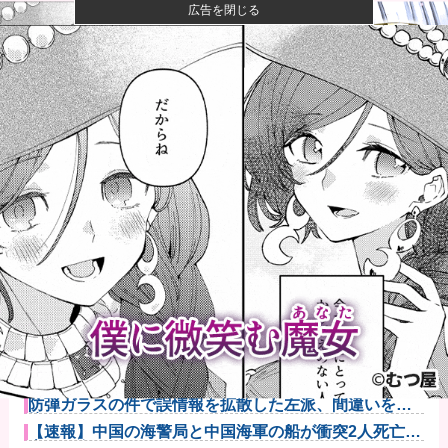
広告を閉じる
【画像】井口裕香(36)、タンクトップがはち切れそうな
くらい...
【衝撃】きゃりーぱみゅぱみゅ 本名をさらりと告白
【画像】山ガールさん、山でラーメンを食べたらおじ
さんに怒られ...
みいちゃん、セコカンになる
【朗報】みい山作者さん、みいちゃんでチー牛なので
はという疑惑...
川底に沈んでいたマンモスやナチス軍艦など露出、熱
波でドナウ川...
防弾ガラスの件で誤情報を拡散した左派、間違いを指
摘されても頑...
【速報】中国の海警局と中国海軍の船が衝突2人死亡
南シナ海で...