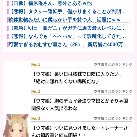
【画像】福原遥さん、意外とあるｗ他
【悲報】タクシー運転手、儲かりまくることが判明ｗ
ｗｗｗｗｗｗ...
軟体動物みたいに柔らかい手を持つ人、話題にｗｗｗ
ｗ「脳が理解...
【緊急】明日「銀だこ」がガチに過去最大レベルに混
みそうwww...
【悲報】なんでも「へへっｗ」って誤魔化してきたワ
イの末路がこ...
可愛すぎるおむすび屋さん（28）、新店舗に4000万円
クラフ...