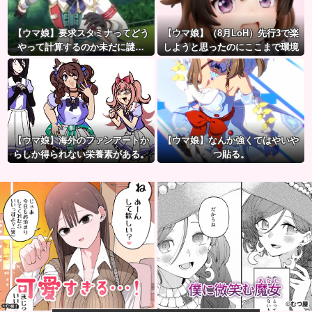
【ウマ娘】要求スタミナってどう
【ウマ娘】（8月LoH）先行3で楽
やって計算するのか未だに謎…
しようと思ったのにここまで環境
が変わるとは思わなかったのだ…
【ウマ娘】海外のファンアートか
【ウマ娘】なんか強くてはやいや
らしか得られない栄養素がある。
つ貼る。
←「おデジ以外味付けが濃い
な…」