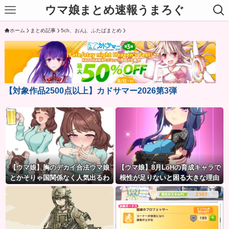
ウマ娘まとめ速報うまろぐ
ホーム
まとめ記事
5ch、おんj、ふたばまとめ
【対象作品2500点以上】カドサマー2026第3弾
【ウマ娘】胸のデカイ合法ウマ娘
【ウマ娘】8月LoHの育成キャラで
とかそりゃ国関係なく人気出るわ
根性が足りないと困る大きな理由
な
がこちら。←「不調を考慮すると1
021必要」