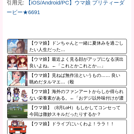
引用元:
【iOS/Android/PC】ウマ娘 プリティーダ
ービー★6691
【ウマ娘】ドンちゃんと一緒に夏休みを過ごし
たい人生だった…
【ウマ娘】最近よく見る顔がアップになる演出
良いよね。←「これとかこれとか…」
【ウマ娘】見ねば無作法というもの…… 良い
眺めだタルマエ…（殴
【ウマ娘】海外のファンアートからしか得られ
ない栄養素がある。←「おデジ以外味付けが濃
いな…」
【ウマ娘】（8月LoH）もしかしてコンセって
今回は微妙スキルだったりするか？
【ウマ娘】ドライブにいくわよ！ララ！！