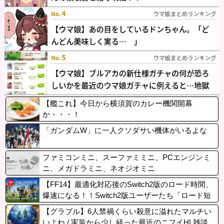
【艦これ】今日から横須賀のカレー機関開幕
か・・・！
「ガンダムW」に一人クソダサい機体がいるよな
ファミコンミニ、スーファミミニ、PCエンジンミ
ニ、メガドラミニ、ネオジオミニ
【FF14】最適化対応後のSwitch2版のロード時間、
爆速になる！！Switch2版ユーザーたち「ロード短
くなってめちゃくちゃ快適」「蘇生も一瞬」
【グラブル】6人禁禍くらい殺意に溢れたマルチい
いよね / 実装から少し経った最近のニフイHL雑談