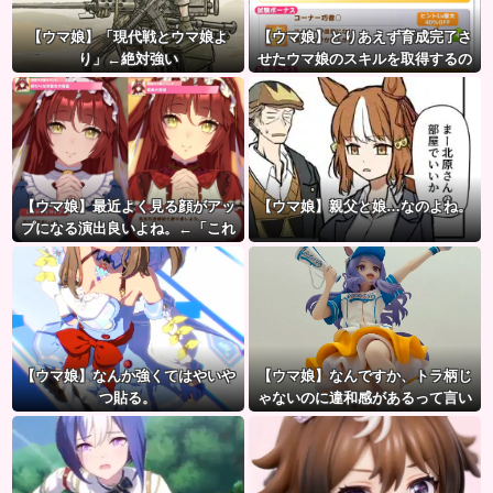
【ウマ娘】「現代戦とウマ娘よ
【ウマ娘】とりあえず育成完了さ
り」←絶対強い
せたウマ娘のスキルを取得するの
が面倒…このまま終わらせたろ！
←「実はこれちょっと損してる
ぞ」
【ウマ娘】最近よく見る顔がアッ
【ウマ娘】親父と娘…なのよね。
プになる演出良いよね。←「これ
とかこれとか…」
【ウマ娘】なんか強くてはやいや
【ウマ娘】なんですか、トラ柄じ
つ貼る。
ゃないのに違和感があるって言い
たいんですか？