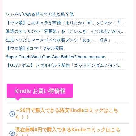
ソシャゲやめる時ってどんな時？他
【ウマ娘】このキャラが声優（まりんか）同じってマジ！？
←「スズカさんみたいな演技の方がレアだと聞いて驚いたよ」
派遣のオッサンが「雰囲気」を「ふいんき」って読んだから蹴
他
り飛ばしたわ...仕事舐めんな
生足ヘソだしマーメイドな水着ダンツ「あぁ～、好き」
【ウマ娘】4コマ「ギャル界隈」
Super Creek Want Goo Goo Babies?!#umamusume
【Gガンダム】 メタルビルド新作「ゴッドガンダム ハイパー
モード」【近日公開】
Kindle お買い得情報
～99円で購入できる格安Kindleコミックはこち
ら！！
現在無料0円で購入できるKindleコミックはこち