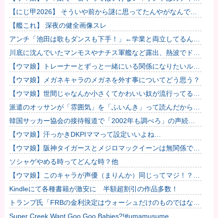
も育成でもグッズでもなく、これ。
【にじ甲2026】 そういや前から謎に思ってたんやがなんでマ
ドロックなんてアナウンス入ってたんや？
【艦これ】 深夜の健全画像スレ
アンチ「池田は歌もダンスも下手！」←学業と両立してるんだ
からレッスンに参加出来なくて当たり前だろ？？？
川底に沈んでいたマンモスやナチス軍艦など露出、熱波でドナ
ウ川が歴史的渇水！
【ウマ娘】トレーナーとずっと一緒にいる関係になりたいルラ
ちって可愛くない？
【ウマ娘】メガネキャラのメガネを外す事についてどう思う？
【ウマ娘】世間じゃなんか小さくてかわいい奴が流行ってるら
しいな？
派遣のオッサンが「雰囲気」を「ふいんき」って読んだから蹴
り飛ばしたわ...仕事舐めんな
韓国サッカー協会の接待報道で「2002年も調べろ」の声続出
ｗｗｗ
【ウマ娘】汗っかきDKPIママって設定いいよね…
【ウマ娘】阪神タイガースとメジロマックイーンは無関係で
す！
ソシャゲやめる時ってどんな時？他
【ウマ娘】このキャラが声優（まりんか）同じってマジ！？
←「スズカさんみたいな演技の方がレアだと聞いて驚いたよ」
Kindleにて各種書籍が激安に 半額超割引の作品多数！
他
トランプ氏「FRBの金利決定はウォーシュだけのものではな
い」
Super Creek Want Goo Goo Babies?!#umamusume