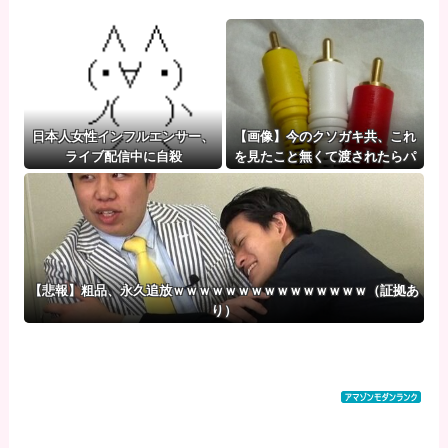
日本人女性インフルエンサー、
【画像】今のクソガキ共、これ
ライブ配信中に自殺
を見たこと無くて渡されたらパ
ニクるらしいｗｗｗｗｗｗｗｗ
ｗｗｗｗｗ
【悲報】粗品、永久追放ｗｗｗｗｗｗｗｗｗｗｗｗｗｗｗ（証拠あ
り）