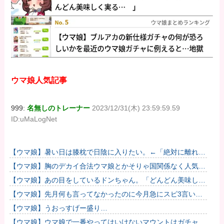
ウマ娘人気記事
999:
名無しのトレーナー
2023/12/31(木) 23:59:59.59
ID:uMaLogNet
【ウマ娘】暑い日は膝枕で日陰に入りたい。←「絶対に離れた
くない場所だな」
【ウマ娘】胸のデカイ合法ウマ娘とかそりゃ国関係なく人気出
るわな
【ウマ娘】あの目をしているドンちゃん。「どんどん美味しく
実る…♡」
【ウマ娘】先月何も言ってなかったのに今月急にスピ3言い出
したのが怪しいよな。
【ウマ娘】うおっすげー盛り…
【ウマ娘】ウマ娘で一番やってはいけないマウントはガチャで