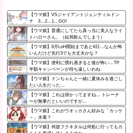
【ウマ娘】VSジャイアントジェンティルドン
ナ 3…2…1…GO!
【ウマ娘】普通にしてたら真っ当に美人なライ
トハローさん。（結局飲んでしまう）
【ウマ娘】8月LoH開始まであと6日…なんか怖
いんだけど先行3でも大丈夫かな？
【ウマ娘】便利に慣れ過ぎると後が怖い…TP
半額キャンペーンが待ち遠しいわね
【ウマ娘】ドンちゃんと一緒に夏休みを過ごし
たい人生だった…
【ウマ娘】これは掛かってますね… トレーナ
ーが無事だといいのですが…
【ウマ娘】これがウオッカさん好みな「カッケ
～」水着？
【ウマ娘】何故フクキタルは何処に行ってもカ