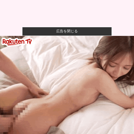
広告を閉じる
【悲報】母親、息子を通して男の競争の厳しさを知る
ｗｗｗｗ
【悲報】八王子の夏祭り、衛生管理終わってた
【朗報】ハンターハンター最新話、ベンジャミンが覚
醒して主人公...
【悲報】最新話のモンキー・D・ルフィさん、あまりに
も情けなさ...
彼女に浮気されたワイ（38）、人生を変えるために
「プログラミ...
自衛隊指揮に国産AI、情報収集や分析担わせ迅速な意
思決定…「...
石畳の路地に突入した中国EV、パワー不足で周囲の通
行人を困惑...
カズレーザーさん、無保険で車を乗り回すやつを一蹴
してしまうｗ...