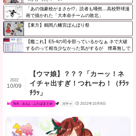
「あの強豪校がまさか!?」読者も唖然…高校野球漫
画で描かれた「大本命チームの敗北」
【東方】鶴岡八幡宮ぼんぼり祭
【艦これ】E5-4の司令部っているかなぁ ネで大破
するのって相当少なかった気がするが 煙幕無しで
【ウマ娘】？？？「カーッ！ネ
2022
イチャ出すぎ！つれーわ！（ﾁﾗｯ
10/09
ﾁﾗｯ」
2022年10月9日
5ch、おんj、ふたばまとめ
ガチャ