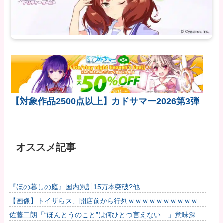
【対象作品2500点以上】カドサマー2026第3弾
オススメ記事
『ほの暮しの庭』国内累計15万本突破?他
【画像】トイザらス、開店前から行列ｗｗｗｗｗｗｗｗｗｗｗ
ｗｗｗｗｗ他
佐藤二朗「“ほんとうのこと”は何ひとつ言えない…」意味深投