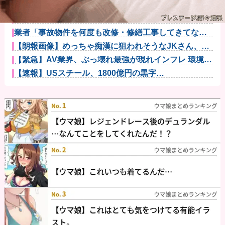
パソコン使ってるのに有料のセキュリティソフト入れ
てない人って...
【悲報】麻辣湯、必死にステマされるも日本人男性か
ら見向きもさ...
業者「事故物件を何度も改修・修繕工事してきてなん
ともなかった...
【朗報画像】めっちゃ痴漢に狙われそうなJKさん、痴
漢を逮捕ｗ...
【緊急】AV業界、ぶっ壊れ最強が現れインフレ 環境崩
壊ｗｗｗ...
【速報】USスチール、1800億円の黒字
wwwwwwwwww...