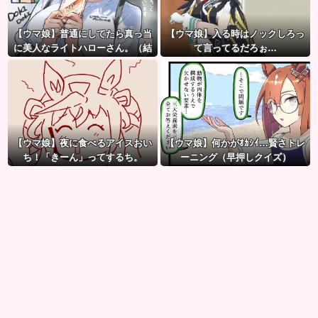
【ウマ娘】普通にしてたら真っ当
【ウマ娘】入る時はノックしろっ
に美人なライトハローさん。（結
て言ってるだろぉ…
局飲んでしまう）
【ウマ娘】夜に食べるアイスおい
【ウマ娘】何かがｵｶｼｲ…賢さトレ
ち！「きーん」ってするち。
ーニング（早押しクイズ）