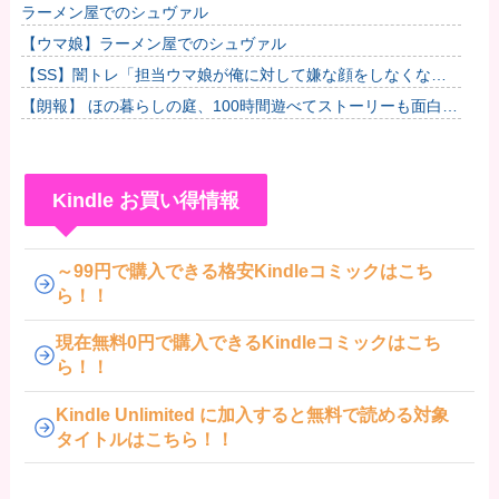
稿に憶測殺到
ラーメン屋でのシュヴァル
【ウマ娘】ラーメン屋でのシュヴァル
【SS】闇トレ「担当ウマ娘が俺に対して嫌な顔をしなくなっ
たので、言葉責めをすることで身の毛がよだつ思いをしてもら
【朗報】 ほの暮らしの庭、100時間遊べてストーリーも面白い
うことに...
スタバレの上位互換だとまじで好評
Kindle お買い得情報
～99円で購入できる格安Kindleコミックはこち
ら！！
現在無料0円で購入できるKindleコミックはこち
ら！！
Kindle Unlimited に加入すると無料で読める対象
タイトルはこちら！！