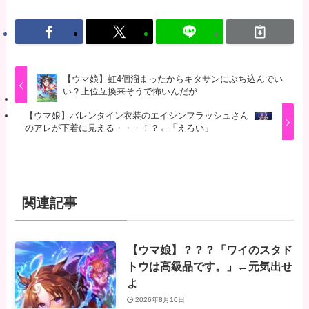
【ウマ娘】虹4個溜まったからキタサンにぶち込んでい
い？上位互換来そうで怖いんだが
【ウマ娘】バレンタイン衣装のエイシンフラッシュさん
のアレが下着に見える・・・！？←「えろい」
関連記事
【ウマ娘】？？？「ワイのスタド
トウは高級品です。」←元気出せ
よ
2026年8月10日