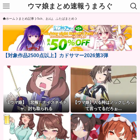
ウマ娘まとめ速報うまろぐ
ホーム
まとめ記事
5ch、おんj、ふたばまとめ
【対象作品2500点以上】カドサマー2026第3弾
【ウマ娘】（悲報）ナイスネイチ
【ウマ娘】入る時はノックしろっ
ャ、討ち取られる
て言ってるだろぉ…