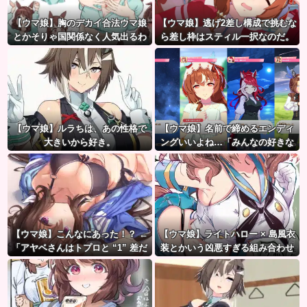
【ウマ娘】胸のデカイ合法ウマ娘
【ウマ娘】逃げ2差し構成で挑むな
とかそりゃ国関係なく人気出るわ
ら差し枠はスティル一択なのだ。
な
【ウマ娘】ルラちは、あの性格で
【ウマ娘】名前で締めるエンディ
大きいから好き。
ングいいよね…「みんなの好きな
エンディング」
【ウマ娘】こんなにあった！？ ←
【ウマ娘】ライトハロー × 島風衣
「アヤベさんはトプロと “1” 差だ
装とかいう凶悪すぎる組み合わせ
ぞ」
ｗｗｗ「大変なことに…」