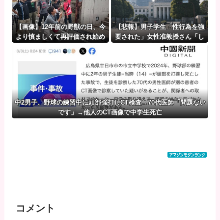
【画像】12年前の野獣の日、今
【悲報】男子学生「性行為を強
より慎ましくて再評価され始め
要された」女性准教授さん「し
る
てない」→裁判官「性行為はし
てる」⇒結果！！
中2男子、野球の練習中に頭部強打しCT検査→70代医師「問題ない
です」→他人のCT画像で中学生死亡
コメント