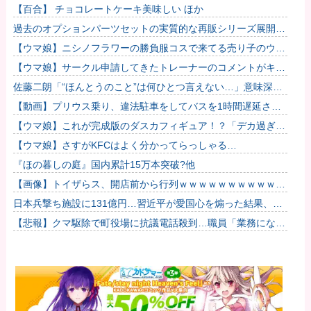
くない場所だな」
【百合】 チョコレートケーキ美味しい ほか
過去のオプションパーツセットの実質的な再販シリーズ展開止
まるの早すぎない？
【ウマ娘】ニシノフラワーの勝負服コスで来てる売り子のウマ
娘！？
【ウマ娘】サークル申請してきたトレーナーのコメントがキモ
すぎて草ｗｗｗ「このまま成長したらどうなるんや…」
佐藤二朗「“ほんとうのこと”は何ひとつ言えない…」意味深投
稿に憶測殺到
【動画】プリウス乗り、違法駐車をしてバスを1時間遅延させ
てしまった模様
【ウマ娘】これが完成版のダスカフィギュア！？「デカ過ぎん
だろ…」
【ウマ娘】さすがKFCはよく分かってらっしゃる…
『ほの暮しの庭』国内累計15万本突破?他
【画像】トイザらス、開店前から行列ｗｗｗｗｗｗｗｗｗｗｗ
ｗｗｗｗｗ他
日本兵撃ち施設に131億円…習近平が愛国心を煽った結果、
「抗日テーマパーク｣が中国各地に広がる！
【悲報】クマ駆除で町役場に抗議電話殺到…職員「業務になり
ません」