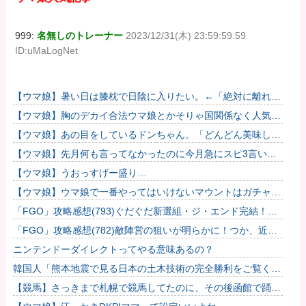
999:
名無しのトレーナー
2023/12/31(木) 23:59:59.59
ID:uMaLogNet
【ウマ娘】暑い日は膝枕で日陰に入りたい。←「絶対に離れた
くない場所だな」
【ウマ娘】胸のデカイ合法ウマ娘とかそりゃ国関係なく人気出
るわな
【ウマ娘】あの目をしているドンちゃん。「どんどん美味しく
実る…♡」
【ウマ娘】先月何も言ってなかったのに今月急にスピ3言い出
したのが怪しいよな。
【ウマ娘】うおっすげー盛り…
【ウマ娘】ウマ娘で一番やってはいけないマウントはガチャで
も育成でもグッズでもなく、これ。
「FGO」攻略感想(793)ぐだぐだ新選組・ジ・エンド完結！彦
斎ちゃんとの別れ寂しい… でも今後も活躍してもらうけど
「FGO」攻略感想(782)敵陣営の狙いが明らかに！つか、近藤
ね！
さん昔と今で変わり過ぎでは？松永弾正の実装にも期待！
ニンテンドーダイレクトってやる意味あるの？
韓国人「熊本地震で見る日本の土木技術の完全勝利をご覧くだ
さい」→「これはすごいわ」「こういうのを見ると日本人は何
【競馬】さっきまで札幌で競馬してたのに、その後函館で踊る
か適当に...
武豊騎手