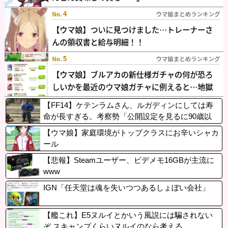
【FF14】ケテンラムさん、ルガディンにしては寿
命が長すぎる。考察勢「公開設定を見るに90歳以
上、本人ではなく息子じゃないとおかしい」
【ウマ娘】家庭環境がトップクラスにお辛いシャカ
ール
【悲報】Steamユーザー、ビデメモ16GBが主流に
www
IGN「任天堂は魂を失いつつあるしょぼい会社」
【艦これ】E5ヌルイとかいう風説には騙されない
ぞ スキャンプくらいヌルイのなら考える