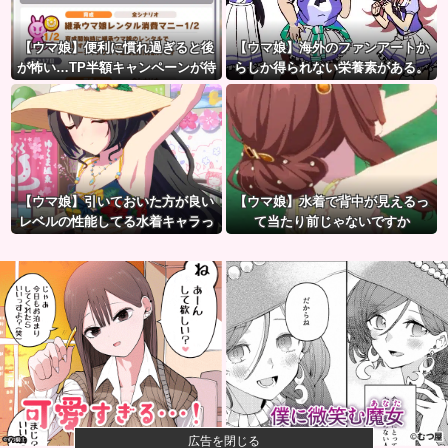
【ウマ娘】便利に慣れ過ぎると後
【ウマ娘】海外のファンアートか
が怖い…TP半額キャンペーンが待
らしか得られない栄養素がある。
ち遠しいわね
←「おデジ以外味付けが濃い
な…」
【ウマ娘】引いておいた方が良い
【ウマ娘】水着で背中が見えるっ
レベルの性能してる水着キャラっ
て当たり前じゃないですか
て誰かいたっけ？←「いっぱいい
るぞ」
広告を閉じる