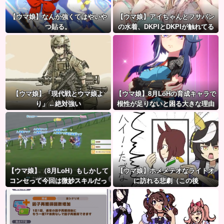
【ウマ娘】なんか強くてはやいや
【ウマ娘】アイちゃんとフサパン
つ貼る。
の水着、DKPIとDKPIが触れてる
構図が良き…
【ウマ娘】「現代戦とウマ娘よ
【ウマ娘】8月LoHの育成キャラで
り」←絶対強い
根性が足りないと困る大きな理由
がこちら。←「不調を考慮すると1
021必要」
【ウマ娘】（8月LoH）もしかして
【ウマ娘】ホメメテオなライトオ
コンセって今回は微妙スキルだっ
に訪れる悲劇（この後
たりするか？