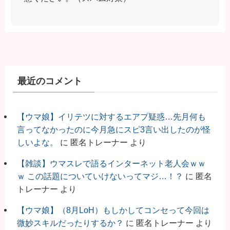
最近のコメント
【ウマ娘】イリテツに対するエアプ疑惑…先月何も
言ってなかったのに今月急にスピ3言い出したのが怪
しいよな。
に
匿名トレーナー
より
【雑談】ウマスレで語るインターネット老人会ｗｗ
ｗ この話題についていけないってマジ…！？
に
匿名
トレーナー
より
【ウマ娘】（8月LoH）もしかしてコンセって今回は
微妙スキルだったりするか？
に
匿名トレーナー
より