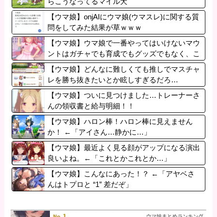
らこうなってるマイル犬
【ウマ娘】onjAIにウマ娘(ウマスレ)に関する質
問をしてみた結果が草ｗｗｗ
【ウマ娘】ウマ娘で一番やってはいけないマウ
ントはガチャでも育成でもグッズでもなく、こ
れ。
【ウマ娘】どんなに難しくても推しでマスチャ
レを勝ち抜きたいとか眩しすぎるだろ…
【ウマ娘】ついに見つけました…トレーナーさ
んの領収書と給与明細！！
【ウマ娘】ハロン棒！ハロン棒に見えません
か！ ←「アイさん…静かに…」
【ウマ娘】最近よく見る顔がアップになる演出
良いよね。←「これとかこれとか…」
【ウマ娘】こんなにあった！？ ←「アヤベさ
んはトプロと “1” 差だぞ」