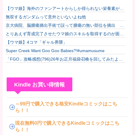
【ウマ娘】海外のファンアートからしか得られない栄養素があ
る。←「おデジ以外味付けが濃いな…」他
無双するガンダムって意外といないよね他
京大病院、脳腫瘍摘出手術で誤って腫瘍の無い部位を摘出 脳
幹など損傷受け植物状態に
とりあえず育成完了させたウマ娘のスキルを取得するのが面
倒…このまま終わらせたろ！ ←「実はこれちょっと損してる
【ウマ娘】4コマ「ギャル界隈」
ぞ」
Super Creek Want Goo Goo Babies?!#umamusume
「FGO」攻略感想(796)26年お正月福袋召喚を回してみたよ！
皆さん助言サンクス！大体予定通りに来てくれたのだわー
Kindle お買い得情報
～99円で購入できる格安Kindleコミックはこち
ら！！
現在無料0円で購入できるKindleコミックはこち
ら！！