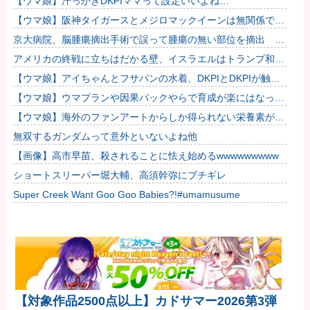
【ウマ娘】汗っかきDKPIママって設定いいよね…
【ウマ娘】阪神タイガースとメジロマックイーンは無関係で
す！
京大病院、脳腫瘍摘出手術で誤って腫瘍の無い部位を摘出 脳
幹など損傷受け植物状態に
アメリカの終戦に立ちはだかる壁、イスラエルはトランプ和平
案に「同意せず」！
【ウマ娘】アイちゃんとフサパンの水着、DKPIとDKPIが触れ
てる構図が良き…
【ウマ娘】ウマプランや因果パックやらで育成が楽にはなった
けどハードルも高くなってるんだ。
【ウマ娘】海外のファンアートからしか得られない栄養素があ
る。←「おデジ以外味付けが濃いな…」他
無双するガンダムって意外といないよね他
【画像】高市早苗、殺されることに怯え始めるwwwwwwwww
ショートスリーパー堀大輔、高須幹弥にブチギレ
Super Creek Want Goo Goo Babies?!#umamusume
【対象作品2500点以上】カドサマー2026第3弾