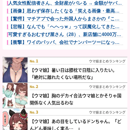
人気女性配信者さん、全財産がバレる → 金額がヤバす
ぎるｗｗ...
【画像】思わず保存したくなる「笑える画像・最高な
画像」貼って...
【驚愕】マチアプで会った外国人からまさかの『こ
う』言われたん...
【悲報】なんでも「へへっｗ」って誤魔化してきたワ
イの末路がこ...
可愛すぎるおむすび屋さん（28）、新店舗に4000万円
クラフ...
【衝撃】ワイのパッパ、会社でナンバーツーになった
結果ｗｗｗｗ...