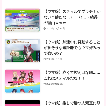
【ウマ娘】スティルでプラチナが
ない？妙だな（）← ｽｯ…（納得
の理由ｗｗｗ
2025年11月27日
【ウマ娘】加速中に発動すること
が多そうな短距離でもウマ好みっ
て強いの？
2025年10月8日
【ウマ娘】赤くて控え目な胸……
これはスティルだな！！
2025年9月28日
【ウマ娘】推しで勝つ人素直に尊