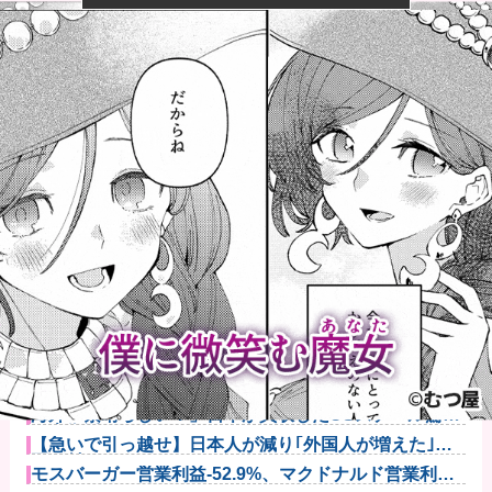
【画像】山ガールさん、山でラーメンを食べたらおじ
さんに怒られ...
みいちゃん、セコカンになる
【速報】ワンピースの「世界に5種しかない飛行能力」
発言の謎が...
【画像】井口裕香(36)、タンクトップがはち切れそうな
くらい...
『広島燃ゆ』と『ヤクルト燃ゆ』を比較←カープファ
ンの反応「新...
海外「素晴らしい！」日本が買収したUSスチール驚異
の大復活に...
【急いで引っ越せ】日本人が減り｢外国人が増えた｣市
区町村ラン...
モスバーガー営業利益-52.9%、マクドナルド営業利益
+15...