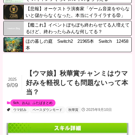
【悲報】オーケストラ演奏家「ゲーム音楽をやらな
いと儲からなくなった。本当にイライラする😡」
【艦これ】イベントぼちぼち終わらせてる人増えて
るけど、終わったらみんな何してる？
ほの暮しの庭 Switch2 21965本 Switch 12458
本
【ウマ娘】秋華賞チャンミはウマ
2025
好みを軽視しても問題ないって本
9/09
当？
5ch、おんj、ふたばまとめ
2025年9月10日
ウマ好み
ペースダウンモード
秋華賞