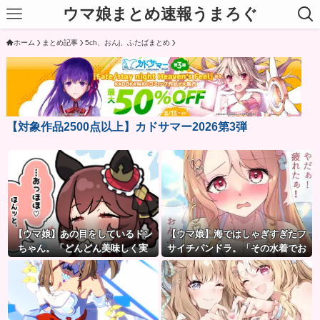
ウマ娘まとめ速報うまろぐ
ホーム
まとめ記事
5ch、おんj、ふたばまとめ
【対象作品2500点以上】カドサマー2026第3弾
【ウマ娘】あの目をしているドン
【ウマ娘】海ではしゃぎすぎたフ
ちゃん。「どんどん美味しく実
サイチパンドラ。「その水着でお
る…♡」
んぶはマズイ…」