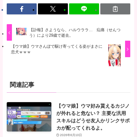
【訃報】さようなら、ハルウララ… 疝痛（せんつ
う）により29歳で逝去。
【ウマ娘】ウマさんぽで駆け寄ってくる姿がまさに
忠犬ｗｗｗ
関連記事
【ウマ娘】ウマ好み貰えるカジノ
が外れると危ない？ 主要な汎用
スキルはどうせ友人かリンクサポ
カが配ってくれるよ。
2026年6月10日