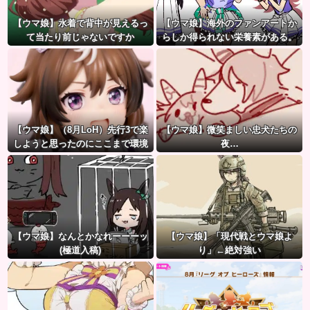
【ウマ娘】水着で背中が見えるっ
【ウマ娘】海外のファンアートか
て当たり前じゃないですか
らしか得られない栄養素がある。
←「おデジ以外味付けが濃い
な…」
【ウマ娘】（8月LoH）先行3で楽
【ウマ娘】微笑ましい忠犬たちの
しようと思ったのにここまで環境
夜…
が変わるとは思わなかったのだ…
【ウマ娘】なんとかなれーーーッ
【ウマ娘】「現代戦とウマ娘よ
(極道入稿)
り」←絶対強い