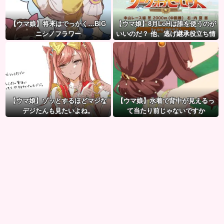
【ウマ娘】将来はでっかく…BIG
【ウマ娘】8月LoHは誰を使うのが
ニシノフラワー
いいのだ？ 他、逃げ継承役立ち情
報など
【ウマ娘】ゾッとするほどマジな
【ウマ娘】水着で背中が見えるっ
デジたんも見たいよね。
て当たり前じゃないですか