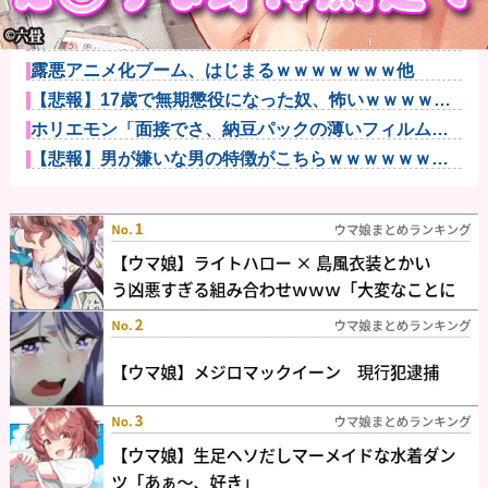
【動画】ラッキースケベにニヤニヤが止まらない男が
こちらｗｗｗ...
【画像】恋する女さん、ネット民が驚愕する大変身を
遂げてしまう...
露悪アニメ化ブーム、はじまるｗｗｗｗｗｗｗ他
【悲報】17歳で無期懲役になった奴、怖いｗｗｗｗｗ
ｗｗｗｗｗ...
ホリエモン「面接でさ、納豆パックの薄いフィルムっ
て何のために...
【悲報】男が嫌いな男の特徴がこちらｗｗｗｗｗｗｗ
ｗｗｗ