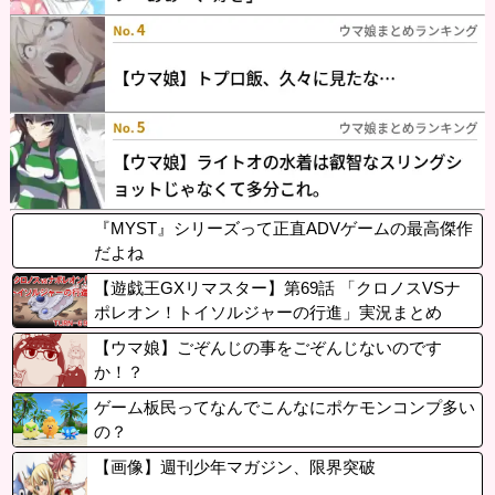
『MYST』シリーズって正直ADVゲームの最高傑作
だよね
【遊戯王GXリマスター】第69話 「クロノスVSナ
ポレオン！トイソルジャーの行進」実況まとめ
【ウマ娘】ごぞんじの事をごぞんじないのです
か！？
ゲーム板民ってなんでこんなにポケモンコンプ多い
の？
【画像】週刊少年マガジン、限界突破