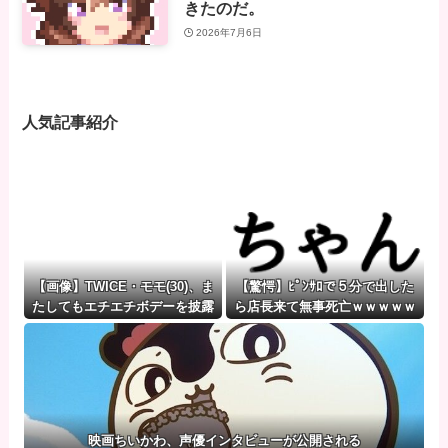
きたのだ。
2026年7月6日
人気記事紹介
【画像】TWICE・モモ(30)、ま
【驚愕】ﾋﾟﾝｻﾛで５分で出した
たしてもエチエチボデーを披露
ら店長来て無事死亡ｗｗｗｗｗ
wwwwwwwwww
ｗｗｗｗｗwwww
映画ちいかわ、声優インタビューが公開される