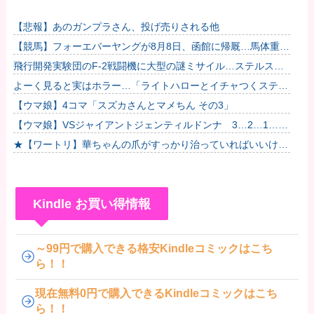
【悲報】あのガンプラさん、投げ売りされる他
【競馬】フォーエバーヤングが8月8日、函館に帰厩…馬体重な
んと573キロ。←「デカすぎんだろ…」他
飛行開発実験団のF-2戦闘機に大型の謎ミサイル…ステルス性
と射程1000kmを誇る「最新鋭の空母キラー」か？！
よーく見ると実はホラー…「ライトハローとイチャつくスティ
ルトレ漫画」
【ウマ娘】4コマ「スズカさんとマメちん その3」
【ウマ娘】VSジャイアントジェンティルドンナ 3…2…1…
GO!
★【ワートリ】華ちゃんの爪がすっかり治っていればいいけど
ね
Kindle お買い得情報
～99円で購入できる格安Kindleコミックはこち
ら！！
現在無料0円で購入できるKindleコミックはこち
ら！！