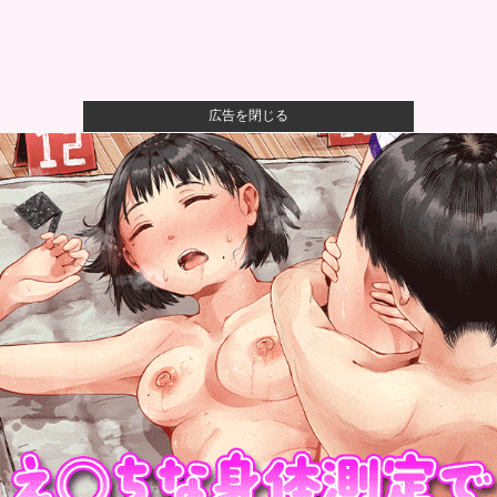
広告を閉じる
SNSで知り合ったJK10人とS●Xしてハメ撮り770本撮
っ...
【警告】医師「米国では”ヘロインと同じくらいヤバい
薬”が日本...
ワイ、「着衣おっばい」でしか抜けない体質になって
しまうｗｗｗ...
【悲報】粗品、永久追放ｗｗｗｗｗｗｗｗｗｗｗｗｗ
ｗｗ（証拠あ...
【カープ実況】斉藤優汰vs篠木健太郎【広島-DeNA/横
浜ス...
【高校野球】1回戦 大分商 6-4日本文理 大分商が中盤
に逆...
【国連終了危機】国連事務総長が資金難を警告→未払
い額を見た世...
ロシアさん、国民の財産を没収しはじめる他