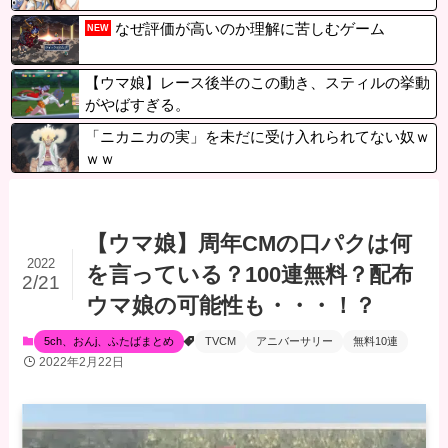
なぜ評価が高いのか理解に苦しむゲーム
NEW
【ウマ娘】レース後半のこの動き、スティルの挙動
がやばすぎる。
「ニカニカの実」を未だに受け入れられてない奴ｗ
ｗｗ
【ウマ娘】周年CMの口パクは何
2022
を言っている？100連無料？配布
2/21
ウマ娘の可能性も・・・！？
5ch、おんj、ふたばまとめ
TVCM
アニバーサリー
無料10連
2022年2月22日