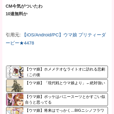
CM今気がついたわ
10連無料か
引用元:
【iOS/Android/PC】ウマ娘 プリティーダ
ービー★4478
【ウマ娘】ホメメテオなライトオに訪れる悲劇
（この後
【ウマ娘】「現代戦とウマ娘より」←絶対強い
【ウマ娘】ポッケはバニースーツとかすごい似
合うと思ってる
【ウマ娘】将来はでっかく…BIGニシノフラワ