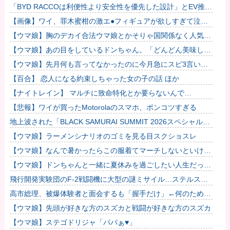
「BYD RACCOは利便性より安全性を優先した設計」とEV推進
派がスカスカ構造を絶賛、これがRACCOの一番の特徴よな
【画像】ワイ、罪木蜜柑の激エ●フィギュアが欲しすぎて泣
く・・・・・・
【ウマ娘】胸のデカイ合法ウマ娘とかそりゃ国関係なく人気出
るわな
【ウマ娘】あの目をしているドンちゃん。「どんどん美味しく
実る…♡」
【ウマ娘】先月何も言ってなかったのに今月急にスピ3言い出
したのが怪しいよな。
【百合】 恋人になる約束しちゃった女の子の話 ほか
【ナイトレイン】 マルチに致命特化とか要らないんで…
【悲報】ワイが買ったMotorolaのスマホ、ポンコツすぎる
地上波された「BLACK SAMURAI SUMMIT 2026スペシャルマ
ッチ」チーム・ブラックが接戦を制す！MVPに...
【ウマ娘】ラーメンシナリオのゴミを見る目スクショスレ
【ウマ娘】なんで暑かったらこの服着てマーチしないといけな
いんだよぉ…
【ウマ娘】ドンちゃんと一緒に夏休みを過ごしたい人生だっ
た…
飛行開発実験団のF-2戦闘機に大型の謎ミサイル…ステルス性
と射程1000kmを誇る「最新鋭の空母キラー」か？！
高市総理、被爆体験者と面会するも「握手だけ」←何のために
会うんだよ…
【ウマ娘】先頭が好きな方のスズカと戦闘が好きな方のスズカ
【ウマ娘】ステゴドリジャ「パパぁ♥」