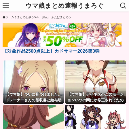
ウマ娘まとめ速報うまろぐ
ホーム
まとめ記事
5ch、おんj、ふたばまとめ
【対象作品2500点以上】カドサマー2026第3弾
【ウマ娘】ついに見つけました…
【ウマ娘】アイネスのこのモーシ
トレーナーさんの領収書と給与明
ョンいつの間にか修正されてたの
細！！
か