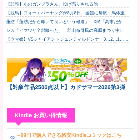
【悲報】あのガンプラさん、投げ売りされる他
【競馬】フォーエバーヤングが8月8日、函館に帰厩…馬体重な
んと573キロ。←「デカすぎんだろ…」他
蓮舫「蓮舫だから叩いて良いという報道」 X民「高市だから
叩いて良いをやってるのがお前だろ」
シカ「ヒマワリ全部喰った」 郡山布引風の高原まつり中止
【ウマ娘】VSジャイアントジェンティルドンナ 3…2…1…
GO!
【対象作品2500点以上】カドサマー2026第3弾
Kindle お買い得情報
～99円で購入できる格安Kindleコミックはこち