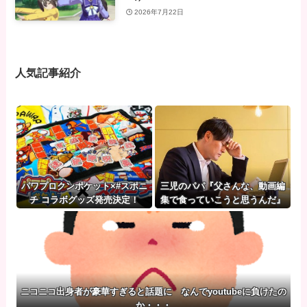
2026年7月22日
人気記事紹介
パワプロクンポケット×#スポニ
三児のパパ『父さんな、動画編
チ コラボグッズ発売決定！
集で食っていこうと思うんだ』
→結果
ニコニコ出身者が豪華すぎると話題に なんでyoutubeに負けたの
か・・・