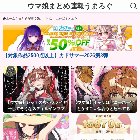
ウマ娘まとめ速報うまろぐ
ホーム
まとめ記事
5ch、おんj、ふたばまとめ
【対象作品2500点以上】カドサマー2026第3弾
【ウマ娘】シットの炎がファイヤ
【ウマ娘】ポッケはバニースーツ
ーしてそうなスティルインラブ
とかすごい似合うと思ってる
（セーラーマーズ衣装）