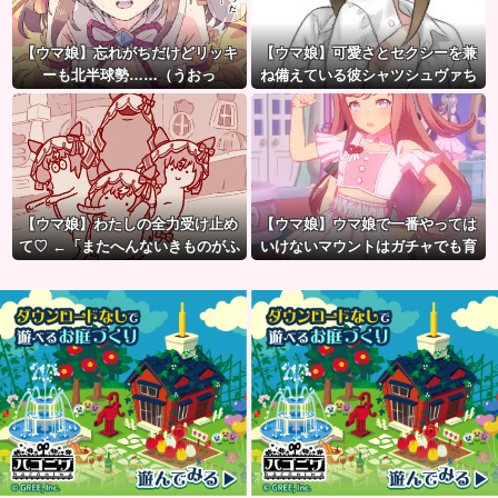
【ウマ娘】忘れがちだけどリッキ
【ウマ娘】可愛さとセクシーを兼
ーも北半球勢……（うおっ
ね備えている彼シャツシュヴァち
【ウマ娘】わたしの全力受け止め
【ウマ娘】ウマ娘で一番やっては
て♡ ←「またへんないきものがふ
いけないマウントはガチャでも育
えてる…」
成でもグッズでもなく、これ。