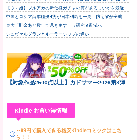
に発売決定！他
【ウマ娘】ブルアカの新仕様ガチャの何が恐ろしいかを最近の
ウマ娘ガチャに例えると…地獄だな？他
中国とロシア海軍艦艇4隻が日本列島を一周…防衛省が全航路
を公開！
東大「貯金あと数年で尽きます」→研究者削減へ…
シュヴァルグランとルーラーシップの違い
【対象作品2500点以上】カドサマー2026第3弾
Kindle お買い得情報
～99円で購入できる格安Kindleコミックはこち
ら！！