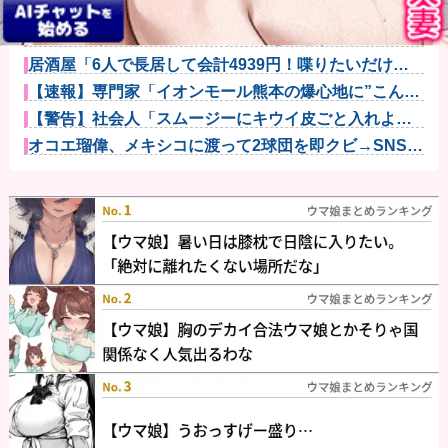
父がﾀﾋんだ翌日、彼女から「今日はつきあって半年の
記念日だね...
バイク乗りワイ、バイク降りる事を決意する他
居酒屋「6人で長居して会計4939円！喋りたいだけな
ら公園に...
【速報】専門家「イオンモール熊本の爆心地に”こんな
もの”があ...
【警告】社会人「スムージーにキウイ皮ごと入れよ。
これ美容にい...
オコエ瑠偉、メキシコに渡って2球団を即クビ→SNS更
新が3ヶ...