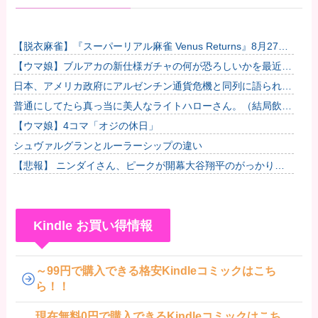
【脱衣麻雀】『スーパーリアル麻雀 Venus Returns』8月27日
に発売決定！他
【ウマ娘】ブルアカの新仕様ガチャの何が恐ろしいかを最近の
ウマ娘ガチャに例えると…地獄だな？他
日本、アメリカ政府にアルゼンチン通貨危機と同列に語られて
しまうwwwwwwもうすでに158円に戻る
普通にしてたら真っ当に美人なライトハローさん。（結局飲ん
でしまう）
【ウマ娘】4コマ「オジの休日」
シュヴァルグランとルーラーシップの違い
【悲報】 ニンダイさん、ピークが開幕大谷翔平のがっかりダ
イレクトだったと言われてしまう
Kindle お買い得情報
～99円で購入できる格安Kindleコミックはこち
ら！！
現在無料0円で購入できるKindleコミックはこち