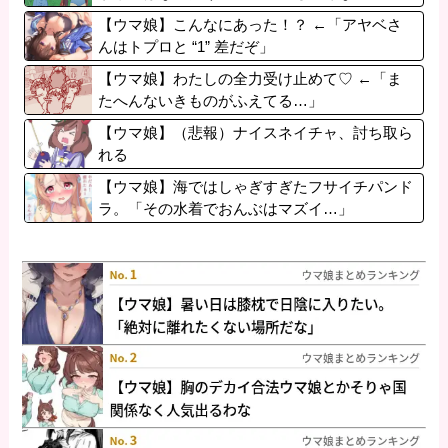
だ。
【ウマ娘】こんなにあった！？ ←「アヤベさ
んはトプロと “1” 差だぞ」
【ウマ娘】わたしの全力受け止めて♡ ←「ま
たへんないきものがふえてる…」
【ウマ娘】（悲報）ナイスネイチャ、討ち取ら
れる
【ウマ娘】海ではしゃぎすぎたフサイチパンド
ラ。「その水着でおんぶはマズイ…」