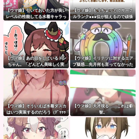
【ウマ娘】引いておいた方が良い
【ウマ娘】もうちょっとでサーク
レベルの性能してる水着キャラっ
ルランク●●●位が狙えるので頑張
て誰かいたっけ？←「いっぱいい
りましょう。← これ
るぞ」
【ウマ娘】あの目をしているドン
【ウマ娘】イリテツに対するエア
ちゃん。「どんどん美味しく実
プ疑惑…先月何も言ってなかった
る…♡」
のに今月急にスピ3言い出したのが
怪しいよな。
【ウマ娘】そういえば水着ダスカ
【ウマ娘】天才現る……これは叡
はいつ実装するのだろう（ﾃﾞｯｯｯ
智。