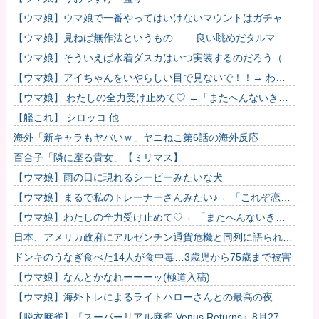
【ウマ娘】ウマ娘で一番やってはいけないマウントはガチャで
も育成でもグッズでもなく、これ。
【ウマ娘】見ねば無作法というもの…… 良い眺めだタルマ
エ…（殴
【ウマ娘】そういえば水着ダスカはいつ実装するのだろう（ﾃﾞ
ｯｯｯ
【ウマ娘】アイちゃんをいやらしい目で見ないで！！→ わか
りました…
【ウマ娘】 わたしの全力受け止めて♡ ←「またへんないきも
のがふえてる…」
【艦これ】 シロッコ 他
海外「新キャラもヤバいｗ」ヤニねこ第6話の海外反応
百合子「隣に座る貴女」【ミリマス】
【ウマ娘】雨の日に現れるシービーみたいな犬
【ウマ娘】まるで私のトレーナーさんみたい♪ ←「これぞ恋愛
強者スペ一族…」
【ウマ娘】わたしの全力受け止めて♡ ←「またへんないきも
のがふえてる…」
日本、アメリカ政府にアルゼンチン通貨危機と同列に語られて
しまうwwwwwwもうすでに158円に戻る
ドンキのうなぎ食べた14人が食中毒…3歳児から75歳まで被害
【ウマ娘】なんとかなれーーーッ(極道入稿)
【ウマ娘】海外トレによるライトハローさんとの最高の夜
【脱衣麻雀】『スーパーリアル麻雀 Venus Returns』8月27日