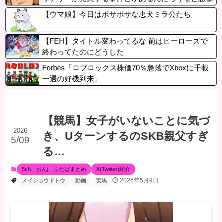
してます
【ウマ娘】今日はボサボサな忠犬ミラ公たち
【FEH】タイトル変わってるな 前はヒーローズで
終わってたのにどうした
Forbes「ロブロックス株価70％急落でXboxに千載
一遇の好機到来」
【競馬】女子がいないことに気づ
2026
き、UターンするのSKB親父すぎ
5/09
る…
5ch、おんj、ふたばまとめ
X(Twitter)紹介
2026年5月9日
メイショウドトウ
動画
実馬