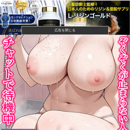
広告を閉じる
【閲覧注意】元臆女キャバ嬢の首吊り自●配信、拡散さ
れまくって...
【悲報】風俗嬢やってる女の末路ｗｗｗｗｗｗｗｗｗ
ｗｗ
【悲報】映画館の客、ほぼバイオテロレベルのやらか
しで観客が避...
【悲報】ライザさん、お●ぱいを触られてしまうｗｗｗ
ｗｗｗｗｗ
【甲子園】青森山田が暑さ対策でユニ一新 ボタン廃
止でTシャツ...
カープ秋山翔吾プロ初4番抜擢！2塁打＆マルチで躍
動！ベテラン...
【悲報】フェミニスト「野球場の売り子は男がやれ！
いつまで女性...
【高校野球】青森山田のユニフォームが話題沸騰！称
賛続々 「涼...