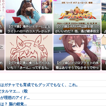
た
【ウマ娘】海外レイヤーによる
【ウマ娘】8月LoHは誰を使うの
着
ライトハローのコスプレがムチ
がいいのだ？ 他、逃げ継承役立
ムチすぎて↑GREAT
ち情報など
的
【ウマ娘】夜に食べるアイスお
【ウマ娘】メジロブライトの水
いち！「きーん」ってするち。
着はありそうでなさそうでやっ
ぱり “ある”
トはガチャでも育成でもグッズでもなく、これ。
だタルマエ…（殴
理想のアイド...
 脳の錯覚...