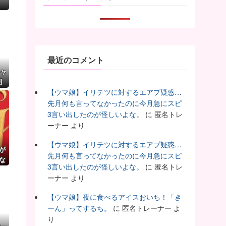
最近のコメント
キャ
開
く
【ウマ娘】イリテツに対するエアプ疑惑…
！
先月何も言ってなかったのに今月急にスピ
3言い出したのが怪しいよな。
に
匿名トレ
ーナー
より
【ウマ娘】イリテツに対するエアプ疑惑…
が
先月何も言ってなかったのに今月急にスピ
な
3言い出したのが怪しいよな。
に
匿名トレ
転
ーナー
より
【ウマ娘】夜に食べるアイスおいち！「き
ーん」ってするち。
に
匿名トレーナー
よ
り