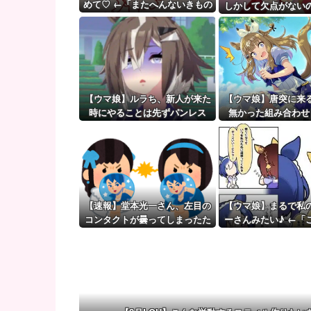
モーニング娘。'25『気になるその気の歌』ってガチ
めて♡ ←「またへんないきもの
しかして欠点がない
がふえてる…」
【ウマ娘】（審議）無凸ブーケと完凸シャカール、中
【ウマ娘】覚醒Lv6、7の解放が今後2か月置きに実装
【ウマ娘】ルラち、新人が来た
【ウマ娘】唐突に来
時にやることは先ずパンレス
無かった組み合わせ
だ。
【速報】堂本光一さん、左目の
【ウマ娘】まるで私
コンタクトが曇ってしまったた
ーさんみたい♪ ←「
め急遽ステージ上で洗うことな
強者スペ一族
った結果・・・・・