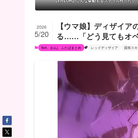
【8月LOH】こんな挙動するスティル作りたい
【ウマ娘】ディザイア
2026
5/20
る……「どう見てもオ
5ch、おんj、ふたばまとめ
レッドディザイア
固有スキ