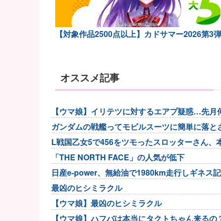
【対象作品2500点以上】カドサマー2026第3
オススメ記事
【ウマ娘】イリテツに対するエアプ疑惑…先月
な。他
ガンダムの戦艦ってモビルスーツに簡単に落と
L戦国乙女5で456をツモったスロッターさん
「THE NORTH FACE」の人気が低下
日産e-power、無給油で1980km走行しギネス
最凶のヒシミラクル
【ウマ娘】最凶のヒシミラクル
【ウマ娘】ハフバは本当にタクトちゃん来るの