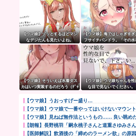
【ウマ娘】ゾッとするほどマジ
【ウマ娘】海ではしゃぎすぎ
なデジたんも見たいよね。
フサイチパンドラ。「その水
でおんぶはマズイ…」
【ウマ娘】そういえば水着ダス
【ウマ娘】ウマ娘ちゃんを性
カはいつ実装するのだろう（ﾃﾞｯ
な目で見ないでください。
ｯｯ
【ウマ娘】うおっすげー盛り…
【ウマ娘】ウマ娘で一番やってはいけないマウン
【ウマ娘】見ねば無作法というもの…… 良い眺め
【朗報】長野桃羽「嗣永桃子さんと道重さゆみさんが
【医師解説】飲酒後の「締めのラーメン欲」の原因は？