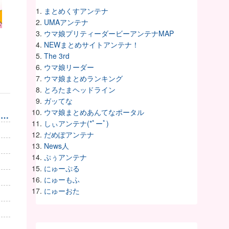
まとめくすアンテナ
UMAアンテナ
ウマ娘プリティーダービーアンテナMAP
NEWまとめサイトアンテナ！
The 3rd
ウマ娘リーダー
ウマ娘まとめランキング
とろたまヘッドライン
ガッてな
ウマ娘まとめあんてなポータル
よ
しぃアンテナ(*ﾟーﾟ)
だめぽアンテナ
News人
ぷぅアンテナ
にゅーぷる
にゅーもふ
にゅーおた