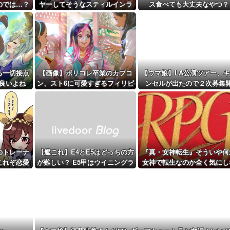
で名曲だと...
のでは…？
ヤーしてそうなスティルインラ
ス食べても大丈夫なやつ？
距離先行編成...
ブ（セーラーマーズ衣装）
予定！第...
る一切接点
【画像】ポリコレ卒業のカプコ
【ウマ娘】LA公演ツアー、
良いよね
ン、スト6に可愛すぎるフィリピ
ンセルが出たので２次募集
ン人キャラ実装！
始！サンタアニタパークへ行
オプショナルツアーも決定
のトレーナ
【艦これ】E4とE5はどっちの方
『真・女神転生』そういや何
これぞ恋愛
が難しい？ E5甲はウイニングラ
女神で転生なのか全く気にし
…」
ンって聞いたんだけど
いでプレイしてた『真・女神
生2』