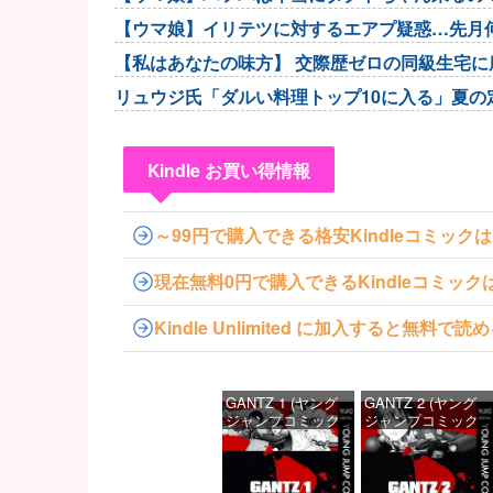
【ウマ娘】イリテツに対するエアプ疑惑…先月
な。
【私はあなたの味方】 交際歴ゼロの同級生宅に
リュウジ氏「ダルい料理トップ10に入る」夏の
Kindle お買い得情報
～99円で購入できる格安Kindleコミック
現在無料0円で購入できるKindleコミッ
Kindle Unlimited に加入すると無
GANTZ 1 (ヤング
GANTZ 2 (ヤング
ジャンプコミック
ジャンプコミック
スDIGITAL)
スDIGITAL)
価格：¥100
価格：¥100