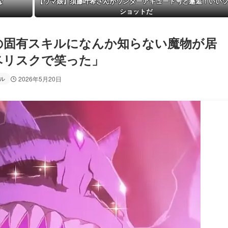
な
【ウマ娘】須藤叶希さんがワンダーアキュート号と邂逅！いい
ショットだ
の固有スキルになんか知らない魔物が居
ベリスクで笑った」
ル
2026年5月20日