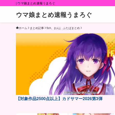
| ウマ娘まとめ速報うまろぐ
ウマ娘まとめ速報うまろぐ
ホーム
まとめ記事
5ch、おんj、ふたばまとめ
【対象作品2500点以上】カドサマー2026第3弾