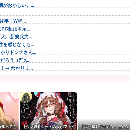
がおかしい。...
事！W杯...
G起用を示...
…新規兵力...
を感じなくも...
りドンナさん...
う（ﾃﾞｯ...
 わかりま...
も違和感がな...
ファン
.
くなっ...
ダルっても
【ウマ娘】シットの炎がファイ
【ウマ娘】タキオン、このソ