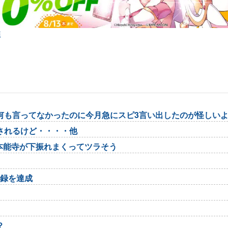
弾
何も言ってなかったのに今月急にスピ3言い出したのが怪しい
されるけど・・・・他
、本能寺が下振れまくってツラそう
記録を達成
？