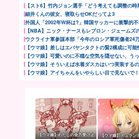
【スト6】竹内ジョン選手「どう考えても調整の時期
細井くんの彼女、寝取らせOKだってよ3
外国人「2002年W杯は?」韓国サッカーに衝撃的不祥
【NBA】ニック・ナースもレブロン・ジェームズのP
ウクライナ軍参謀本部「今年のロシア軍死傷者24万人
【ウマ娘】差しはエバヤンタクトの賢2構成に可能性
【ウマ娘】可愛いのに不穏な空気を隠せない、うっか
【ウマ娘】そういえば水着ダスカはいつ実装するのだろ
【ウマ娘】アイちゃんをいやらしい目で見ないで！！→
【ウマ娘】初期ウマ娘の原案はそのままエロゲにいて
【画像】電車でこの帽子かぶってる人はガチ西武
【試合結果】阪神vs横浜 2026/08/06 【大竹6回3..
古いパチンコ屋にはゴリラがいた←これマジ！？
【画像】8月だから夏に撮った写真あげていく
無神経な人あるある
【悲報】Googleのエンジニア「AIで仕事がつまらな
【ウマ娘】わたしの全力受け止
【ウマ娘】デュラン