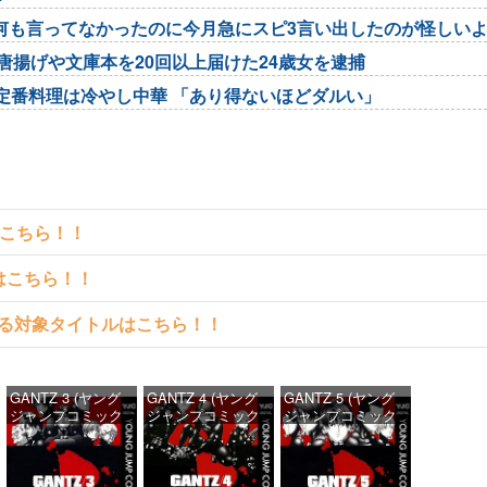
何も言ってなかったのに今月急にスピ3言い出したのが怪しい
唐揚げや文庫本を20回以上届けた24歳女を逮捕
定番料理は冷やし中華 「あり得ないほどダルい」
はこちら！！
クはこちら！！
料で読める対象タイトルはこちら！！
GANTZ 3 (ヤング
GANTZ 4 (ヤング
GANTZ 5 (ヤング
ジャンプコミック
ジャンプコミック
ジャンプコミック
スDIGITAL)
スDIGITAL)
スDIGITAL)
価格：¥100
価格：¥100
価格：¥100