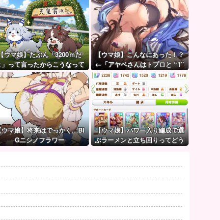
【ウマ娘】たぶん「3200ｍだ
【ウマ娘】こんなにあった！？
よ」って言ったからこうなって
←「アヤベさんはトプロと “1”
るマイル犬
差だぞ」
【ウマ娘】将来はでっかく…BI
【ウマ娘】パワー入り編成で選
Gニシノフラワー
ぶラーメンと立ち回りってどう
するべきなの？