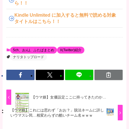
ら！！
Kindle Unlimited に加入すると無料で読める対象
タイトルはこちら！！
5ch、おんj、ふたばまとめ
X(Twitter)紹介
ナリタトップロード
【ウマ娘】女優設定ここに持ってきたのか…
【ウマ娘】これには思わず「おお？」脱法ネームに詳し
いウマスレ民…相変わらずの酷いチーム名ｗｗｗ