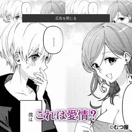
広告を閉じる
【悲報】八王子の夏祭り、衛生管理終わってた
【朗報】ハンターハンター最新話、ベンジャミンが覚
醒して主人公...
【悲報】最新話のモンキー・D・ルフィさん、あまりに
も情けなさ...
【悲報】イオン、完全にヤケクソになるｗｗｗｗ
広島カープ、オフのトークショーやテレビ出演等の
「副業」を禁止...
「ここのコンビニの店長マジでヤバい」と利用者が告
発、袋一杯の...
今でも「日本が世界トップ」なものって何がある？他
小園海斗、来店他