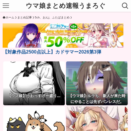
ウマ娘まとめ速報うまろぐ
ホーム
まとめ記事
5ch、おんj、ふたばまとめ
【対象作品2500点以上】カドサマー2026第3弾
【ウマ娘】うおっすげー盛り…
【ウマ娘】ルラち、新人が来た時
にやることは先ずパンレスだ。