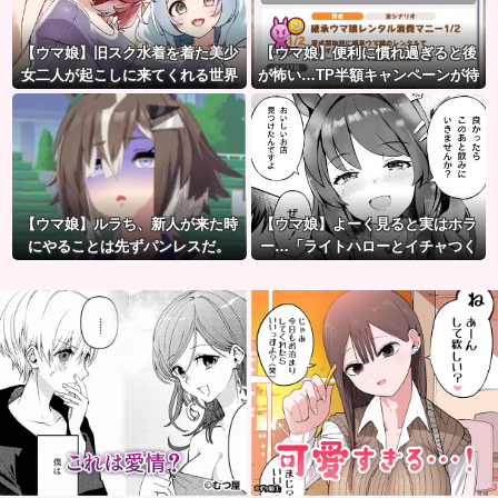
【ウマ娘】旧スク水着を着た美少
【ウマ娘】便利に慣れ過ぎると後
女二人が起こしに来てくれる世界
が怖い…TP半額キャンペーンが待
に行きたかった…
ち遠しいわね
【ウマ娘】ルラち、新人が来た時
【ウマ娘】よーく見ると実はホラ
にやることは先ずパンレスだ。
ー…「ライトハローとイチャつく
スティルトレ漫画」