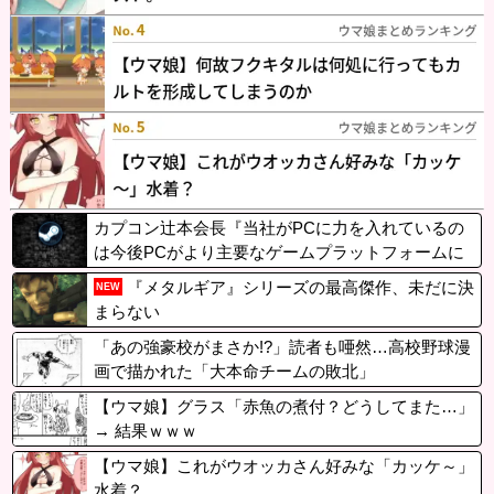
カプコン辻本会長『当社がPCに力を入れているの
は今後PCがより主要なゲームプラットフォームに
なるから』
『メタルギア』シリーズの最高傑作、未だに決
NEW
まらない
「あの強豪校がまさか!?」読者も唖然…高校野球漫
画で描かれた「大本命チームの敗北」
【ウマ娘】グラス「赤魚の煮付？どうしてまた…」
→ 結果ｗｗｗ
【ウマ娘】これがウオッカさん好みな「カッケ～」
水着？