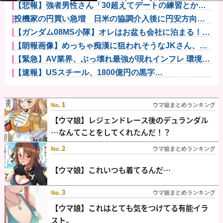
【悲報】強者男性さん「30超えてデートの練習とかし
てる奴なん...
投機家の円買い急増 日米の協調介入後に円安方向の
ポジションが...
【ガンダム08MS小隊】オレはお盆も会社に泊まる！！
他
【朗報画像】めっちゃ痴漢に狙われそうなJKさん、痴
漢を逮捕ｗ...
【緊急】AV業界、ぶっ壊れ最強が現れインフレ 環境崩
壊ｗｗｗ...
【速報】USスチール、1800億円の黒字
wwwwwwwwww...