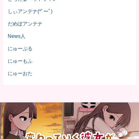
しぃアンテナ(*ﾟーﾟ)
だめぽアンテナ
News人
にゅーぷる
にゅーもふ
にゅーおた
©
2023 うまろぐ