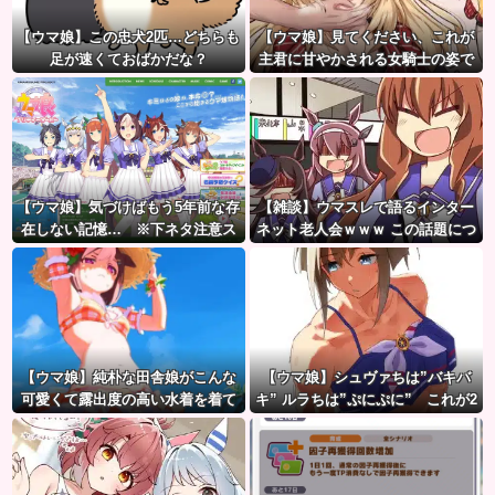
【ウマ娘】この忠犬2匹…どちらも
【ウマ娘】見てください、これが
足が速くておばかだな？
主君に甘やかされる女騎士の姿で
す。
【ウマ娘】気づけばもう5年前な存
【雑談】ウマスレで語るインター
在しない記憶… ※下ネタ注意ス
ネット老人会ｗｗｗ この話題につ
レ
いていけないってマジ…！？
【ウマ娘】純朴な田舎娘がこんな
【ウマ娘】シュヴァちは”バキバ
可愛くて露出度の高い水着を着て
キ” ルラちは”ぷにぷに” これが2
るのがいいよね…
人の決定的な差…