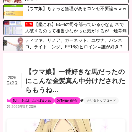
【ウマ娘】ちょっと無理があるコンセ不要論ｗｗｗ
【艦これ】E5-4の司令部っているかなぁ ネで
NEW
大破するのって相当少なかった気がするが 煙幕無
しで
ティファ、リノア、ガーネット、ユウナ、パンネ
ロ、ライトニング、FF16のヒロイン←誰が好き？
【ウマ娘】一番好きな馬だったの
2026
にこんな金髪真ん中分けだされた
5/23
らもうね…
5ch、おんj、ふたばまとめ
X(Twitter)紹介
ナリタトップロード
2026年5月23日