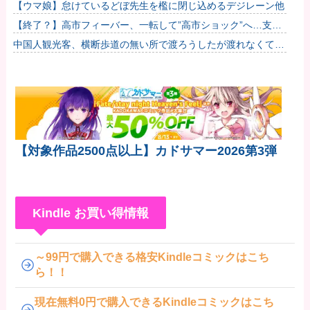
wwwWwwww他
【ウマ娘】怠けているどぼ先生を檻に閉じ込めるデジレーン他
【終了？】高市フィーバー、一転して”高市ショック”へ…支持
率も市場も急降下ｗｗｗｗｗｗｗｗ
中国人観光客、横断歩道の無い所で渡ろうしたが渡れなくて日
本批判
【対象作品2500点以上】カドサマー2026第3弾
Kindle お買い得情報
～99円で購入できる格安Kindleコミックはこち
ら！！
現在無料0円で購入できるKindleコミックはこち