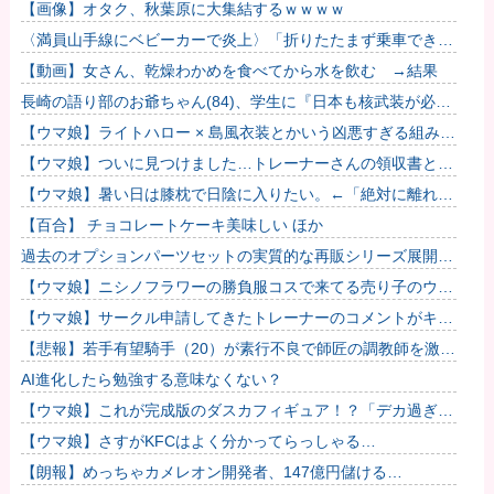
「高市の公用車は3000万円で贅沢！」
【画像】オタク、秋葉原に大集結するｗｗｗｗ
〈満員山手線にベビーカーで炎上〉「折りたたまず乗車でき
る」はずなのに…JR東日本が示した見解
【動画】女さん、乾燥わかめを食べてから水を飲む →結果
長崎の語り部のお爺ちゃん(84)、学生に『日本も核武装が必
要』と言われびっくり
【ウマ娘】ライトハロー × 島風衣装とかいう凶悪すぎる組み合
わせｗｗｗ「大変なことに…」
【ウマ娘】ついに見つけました…トレーナーさんの領収書と給
与明細！！
【ウマ娘】暑い日は膝枕で日陰に入りたい。←「絶対に離れた
くない場所だな」
【百合】 チョコレートケーキ美味しい ほか
過去のオプションパーツセットの実質的な再販シリーズ展開止
まるの早すぎない？
【ウマ娘】ニシノフラワーの勝負服コスで来てる売り子のウマ
娘！？
【ウマ娘】サークル申請してきたトレーナーのコメントがキモ
すぎて草ｗｗｗ「このまま成長したらどうなるんや…」
【悲報】若手有望騎手（20）が素行不良で師匠の調教師を激怒
させてしまい引退に追い込まれそう
AI進化したら勉強する意味なくない？
【ウマ娘】これが完成版のダスカフィギュア！？「デカ過ぎん
だろ…」
【ウマ娘】さすがKFCはよく分かってらっしゃる…
【朗報】めっちゃカメレオン開発者、147億円儲ける