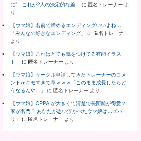
に” これが2人の決定的な差…
に
匿名トレーナー
よ
り
【ウマ娘】名前で締めるエンディングいいよね…
「みんなの好きなエンディング」
に
匿名トレーナー
より
【ウマ娘】これはとても気をつけてる有能イラス
ト。
に
匿名トレーナー
より
【ウマ娘】サークル申請してきたトレーナーのコメ
ントがキモすぎて草ｗｗｗ「このまま成長したらど
うなるんや…」
に
匿名トレーナー
より
【ウマ娘】OPPAIが大きくて清楚で長距離が得意？
家が名門？ あなたが思い浮かべたウマ娘は…ズバ
リ！
に
匿名トレーナー
より