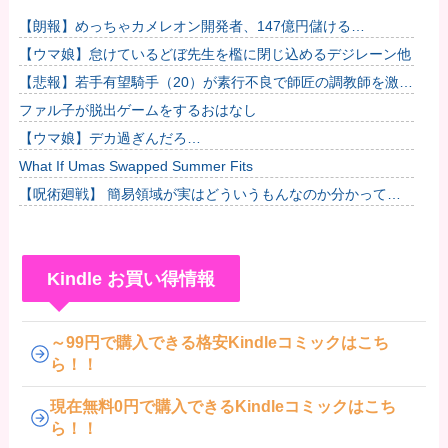
【朗報】めっちゃカメレオン開発者、147億円儲ける
wwwWwwww他
【ウマ娘】怠けているどぼ先生を檻に閉じ込めるデジレーン他
【悲報】若手有望騎手（20）が素行不良で師匠の調教師を激怒
させてしまい引退に追い込まれそう
ファル子が脱出ゲームをするおはなし
【ウマ娘】デカ過ぎんだろ…
What If Umas Swapped Summer Fits
【呪術廻戦】 簡易領域が実はどういうもんなのか分かってな
いんだが
Kindle お買い得情報
～99円で購入できる格安Kindleコミックはこち
ら！！
現在無料0円で購入できるKindleコミックはこち
ら！！