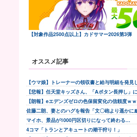
【対象作品2500点以上】カドサマー2026第3弾
オススメ記事
【ウマ娘】トレーナーの領収書と給与明細を発見
【悲報】任天堂キッズさん、「Aボタン長押し」
【朗報】eエデンズゼロの色保留変化の信頼度ｗ
佐藤二朗、妻とのハグを報告「文〇砲より遥かに
マイホ、景品が1000円区切りになって終わる…
4コマ「トランとアキュートの潮干狩り！」