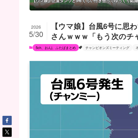
【ウマ娘】正直ダンツと5年くらい付き合ってゆっくり結
【ウマ娘】台風6号に思
2026
5/30
さんｗｗｗ「もう次のチ
5ch、おんj、ふたばまとめ
チャンピオンズミーティング