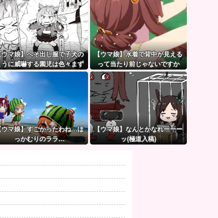
【ウマ娘】へそ出し服で子犬の
【ウマ娘】水着で背中が見える
ように威嚇する園児は色々まず
って当たり前じゃないですか
い（ピスゴル）
【ウマ娘】すごかったわね…ほ
【ウマ娘】なんとかなれーーー
っかむりのララ…
ッ(極道入稿)