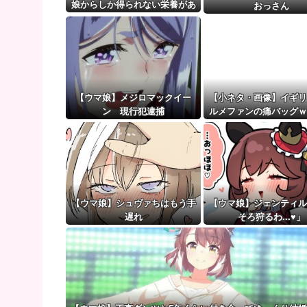
ホークス優勝マジック35 小久保監督も満足の結果「
娘からしか得られない栄養があ
おっさん
る
【ウマ娘】（審議）無凸ブーケと完凸シャカール、中
【ウマ娘】覚醒Lv6、7の解放が今後2か月置きに実装
【ウマ娘】メジロマックイー
【小ネタ・画像】イギリ
ン 現行犯逮捕
ルメファンの痛バッグ
他ウマ娘・競馬小ネタ
【ウマ娘】シュヴァちはもう手
【ウマ娘】ジェンティル
遅れ
そろ狩るわ...♥」