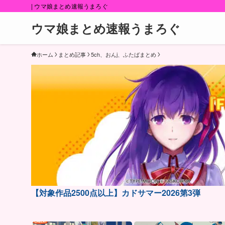
| ウマ娘まとめ速報うまろぐ
ウマ娘まとめ速報うまろぐ
ホーム
まとめ記事
5ch、おんj、ふたばまとめ
【対象作品2500点以上】カドサマー2026第3弾