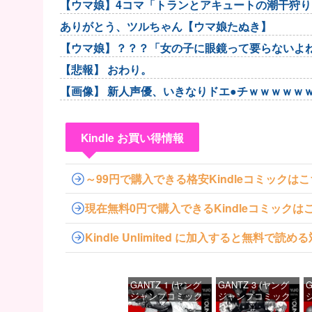
【ウマ娘】4コマ「トランとアキュートの潮干狩り
ありがとう、ツルちゃん【ウマ娘たぬき】
【ウマ娘】？？？「女の子に眼鏡って要らないよ
【悲報】 おわり。
【画像】 新人声優、いきなりドエ●チｗｗｗｗｗ
Kindle お買い得情報
～99円で購入できる格安Kindleコミックは
現在無料0円で購入できるKindleコミックは
Kindle Unlimited に加入すると無料で
GANTZ 1 (ヤング
GANTZ 3 (ヤング
G
ジャンプコミック
ジャンプコミック
スDIGITAL)
スDIGITAL)
ス