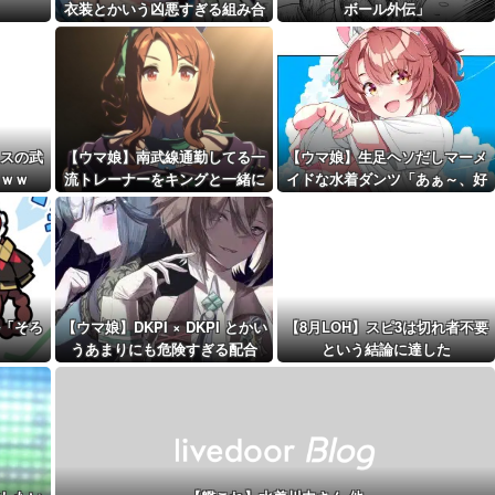
めちゃくち...
衣装とかいう凶悪すぎる組み合
ボール外伝」
距離先行編成...
わせｗｗｗ「大変なことに…」
予定！第...
スの武
【ウマ娘】南武線通勤してる一
【ウマ娘】生足ヘソだしマーメ
ｗｗｗ
流トレーナーをキングと一緒に
イドな水着ダンツ「あぁ～、好
まとめ
見ていく
き」
「そろ
【ウマ娘】DKPI × DKPI とかい
【8月LOH】スピ3は切れ者不要
うあまりにも危険すぎる配合
という結論に達した