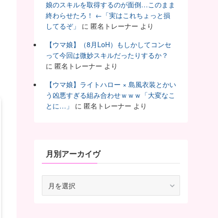
娘のスキルを取得するのが面倒…このまま
終わらせたろ！ ←「実はこれちょっと損
してるぞ」
に
匿名トレーナー
より
【ウマ娘】（8月LoH）もしかしてコンセ
って今回は微妙スキルだったりするか？
に
匿名トレーナー
より
【ウマ娘】ライトハロー × 島風衣装とかい
う凶悪すぎる組み合わせｗｗｗ「大変なこ
とに…」
に
匿名トレーナー
より
月別アーカイヴ
月
別
ア
ー