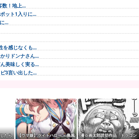
数！地上...
ト1入りに...
...
を感じなくも...
りドンナさん...
美味しく実る...
3言い出した...
アサー...
になってな...
る組み合...
ｗｗ
8%→1%...
じたら
【ウマ娘】ライトハロー × 島風
漫☆画太郎読切作品「ドラゴン