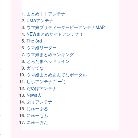
まとめくすアンテナ
UMAアンテナ
ウマ娘プリティーダービーアンテナMAP
NEWまとめサイトアンテナ！
The 3rd
ウマ娘リーダー
ウマ娘まとめランキング
とろたまヘッドライン
ガッてな
ウマ娘まとめあんてなポータル
しぃアンテナ(*ﾟーﾟ)
だめぽアンテナ
News人
ぷぅアンテナ
にゅーぷる
にゅーもふ
にゅーおた