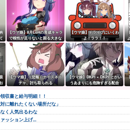
柄
【ウマ娘】8月LoHの育成キャラ
【ウマ娘】ドライブにいくわ
て
で根性が足りないと困る大きな
よ！ララ！！
理由がこちら。←「不調を考慮
すると1021必要」
眼
【ウマ娘】（悲報）ナイスネイ
【ウマ娘】DKPI × DKPI とかい
お
チャ、討ち取られる
うあまりにも危険すぎる配合
の領収書と給与明細！！
絶対に離れたくない場所だな」
係なく人気出るわな
ッション上げ...