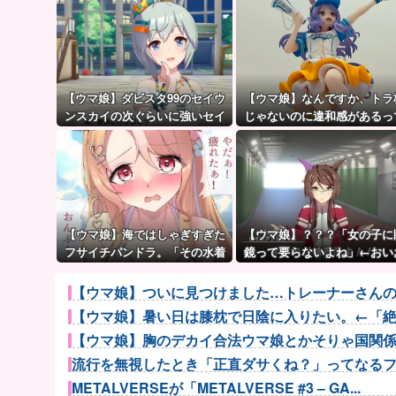
【ウマ娘】ダビスタ99のセイウ
【ウマ娘】なんですか、トラ
ンスカイの次ぐらいに強いセイ
じゃないのに違和感があるっ
ちゃん。
言いたいんですか？
【ウマ娘】海ではしゃぎすぎた
【ウマ娘】？？？「女の子に
フサイチパンドラ。「その水着
鏡って要らないよね」←おい
でおんぶはマズイ…」
い、こいつ●ぬぞ…
【ウマ娘】ついに見つけました…トレーナーさん
【ウマ娘】暑い日は膝枕で日陰に入りたい。←「
【ウマ娘】胸のデカイ合法ウマ娘とかそりゃ国関
流行を無視したとき「正直ダサくね？」ってなるファ
METALVERSEが「METALVERSE #3 – GA...