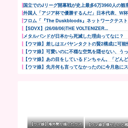
国立でのJリーグ開幕戦が史上最多6万3960人の観客
外国人「アジア杯で優勝するんだ」日本代表、W杯ポッ
フロム「『The Duskbloods』ネットワークテストに
【SDVX】(26/08/06)THE VOLTENIZER...
メタルバンドが日本から死滅した理由ってなに？
【ウマ娘】差しはエバヤンタクトの賢2構成に可能性
【ウマ娘】可愛いのに不穏な空気を隠せない、うっか
【ウマ娘】あの目をしているドンちゃん。「どんどん
【ウマ娘】先月何も言ってなかったのに今月急にスピ
【ウマ娘】うおっすげー盛り…
【NBA】NBA2K27 ペリメーターディフェンダーは
【悲報】PS独占格ゲー「マーベル闘魂 」が全く話題
【ウマ娘】ライトハロー × 島風衣装とかいう凶悪すぎ
【速報】佐藤二朗さん、突然ツイートｗｗｗｗｗ
【悲報】日本人、バカかもしれない。食品消費税減税（
イタリア史上最高のバスケットボール選手は誰？
【ウマ娘】海外勢が描いたウマ
【ウマ娘】懐かしいと感