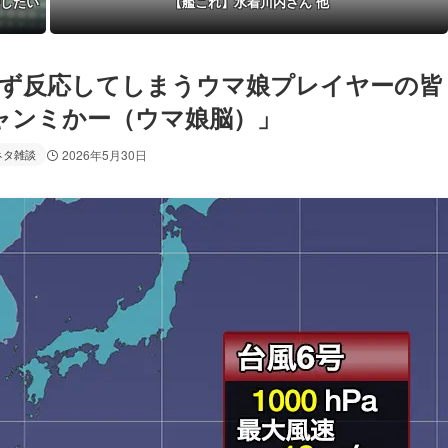
婚したい
【艦これ】水着川内さん 他
わず反応してしまうウマ娘プレイヤーの皆
ャンミかー（ウマ娘脳）」
ネタ雑談
2026年5月30日