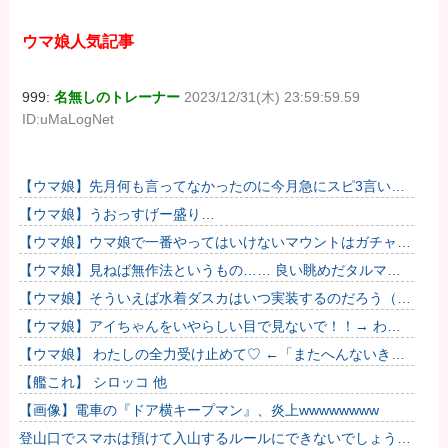
ウマ娘人気記事
999:
名無しのトレーナー
2023/12/31(木) 23:59:59.59
ID:uMaLogNet
【ウマ娘】先月何も言ってなかったのに今月急にスピ3言い出
したのが怪しいよな。
【ウマ娘】うおっすげー盛り…
【ウマ娘】ウマ娘で一番やってはいけないマウントはガチャで
も育成でもグッズでもなく、これ。
【ウマ娘】見ねば無作法というもの…… 良い眺めだタルマ
エ…（殴
【ウマ娘】そういえば水着ダスカはいつ実装するのだろう（ﾃﾞ
ｯｯｯ
【ウマ娘】アイちゃんをいやらしい目で見ないで！！→ わか
りました…
【ウマ娘】 わたしの全力受け止めて♡ ←「またへんないきも
のがふえてる…」
【艦これ】 シロッコ 他
【画像】電車の『ドア横キープマン』、炎上wwwwwwww
登山口でスマホは預けて入山するルールにできないでしょう