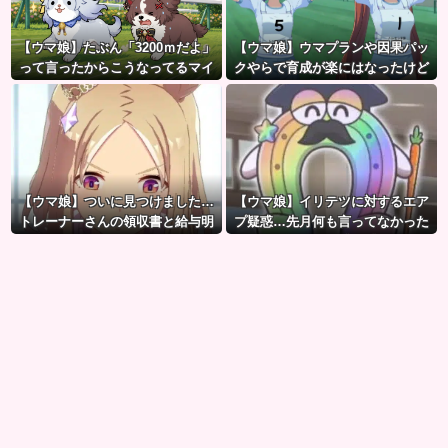
【ウマ娘】たぶん「3200ｍだよ」
【ウマ娘】ウマプランや因果パッ
って言ったからこうなってるマイ
クやらで育成が楽にはなったけど
ル犬
ハードルも高くなってるんだ。
【ウマ娘】ついに見つけました…
【ウマ娘】イリテツに対するエア
トレーナーさんの領収書と給与明
プ疑惑…先月何も言ってなかった
細！！
のに今月急にスピ3言い出したのが
怪しいよな。