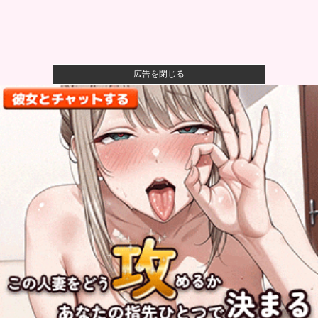
広告を閉じる
【画像】かつて天下を獲っていたYouTuberの現在ｗｗ
ｗｗ
【速報】熊本イオンモール、爆発の原因は『これ』の
可能性
【衝撃】ワイのパッパ、会社でナンバーツーになった
結果ｗｗｗｗ...
可愛すぎるおむすび屋さん（28）、新店舗に4000万円
クラフ...
阪神 小谷野栄一、片山大樹コーチが体調不良でベン
チ外、2軍か...
【食品消費税ゼロ】そんなに効果あるか？他
【衝撃】50代女性、京大病院で脳腫瘍手術→“腫瘍の無
い部位”...
【ロッテ対オリックス18回戦】ロッテ・安田、オリッ
クス・寺西...