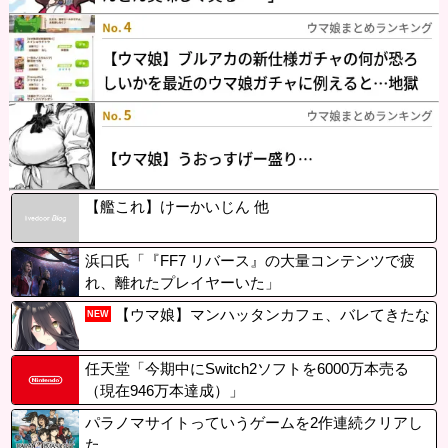
【艦これ】けーかいじん 他
浜口氏「『FF7 リバース』の大量コンテンツで疲
れ、離れたプレイヤーいた」
【ウマ娘】マンハッタンカフェ、バレてきたな
NEW
任天堂「今期中にSwitch2ソフトを6000万本売る
（現在946万本達成）」
パラノマサイトっていうゲームを2作連続クリアし
た