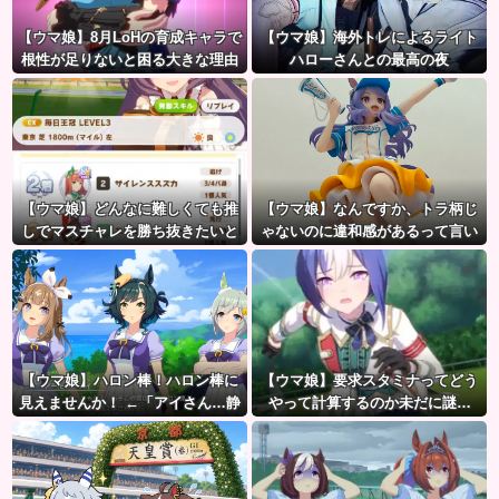
【ウマ娘】8月LoHの育成キャラで
【ウマ娘】海外トレによるライト
根性が足りないと困る大きな理由
ハローさんとの最高の夜
がこちら。←「不調を考慮すると1
021必要」
【ウマ娘】どんなに難しくても推
【ウマ娘】なんですか、トラ柄じ
しでマスチャレを勝ち抜きたいと
ゃないのに違和感があるって言い
か眩しすぎるだろ…
たいんですか？
【ウマ娘】ハロン棒！ハロン棒に
【ウマ娘】要求スタミナってどう
見えませんか！ ←「アイさん…静
やって計算するのか未だに謎…
かに…」