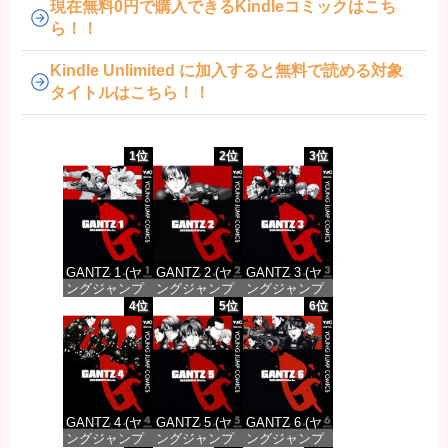
現在無料0円で購入できるKindleコミックはこち
ら！！
Kindle Unlimited に加入すると無料で読める対象
タイトルはこちら！！
1位
2位
3位
GANTZ 1 (ヤ
GANTZ 2 (ヤ
GANTZ 3 (ヤ
ングジャンプ
ングジャンプ
ングジャンプ
コミックス
コミックス
コミックス
4位
5位
6位
DIGITAL)
DIGITAL)
DIGITAL)
価格：¥100
価格：¥100
価格：¥100
GANTZ 4 (ヤ
GANTZ 5 (ヤ
GANTZ 6 (ヤ
ングジャンプ
ングジャンプ
ングジャンプ