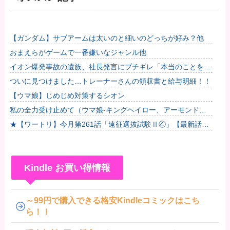
【ガンダム】サブアームは太いのと細いのどっちが好み？他
おまえらがゲームで一番嫌いなジャンル他
イオン爆発事故の遺族、社長発言にブチギレ「本当のことを話
して」
ついに見つけました…トレーナーさんの領収書と給与明細！！
【ウマ娘】じめじめ対策するシオン
私の全力受け止めて（ウマ娘-キングヘイロー、アーモンドア
イ、フサイチパンドラ、ラインクラフト）
★【ワートリ】今月第261話「遠征選抜試験Ⅱ④」【最新話コ
メント用】
Kindle お買い得情報
～99円で購入できる格安Kindleコミックはこち
ら！！