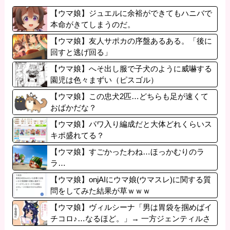
【ウマ娘】ジュエルに余裕ができてもハニバで
本命がきてしまうのだ。
【ウマ娘】友人サポカの序盤あるある。「後に
回すと逃げ回る」
【ウマ娘】へそ出し服で子犬のように威嚇する
園児は色々まずい（ピスゴル）
【ウマ娘】この忠犬2匹…どちらも足が速くて
おばかだな？
【ウマ娘】パワ入り編成だと大体どれくらいス
キポ盛れてる？
【ウマ娘】すごかったわね…ほっかむりのラ
ラ…
【ウマ娘】onjAIにウマ娘(ウマスレ)に関する質
問をしてみた結果が草ｗｗｗ
【ウマ娘】ヴィルシーナ「男は胃袋を掴めばイ
チコロ♪…なるほど。」→ 一方ジェンティルさ
ん（アカン）