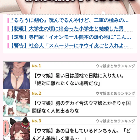
【悲報】明日花キララさん、専門家からあまりにも非
情な一言を告...
巨乳インフルエンサー「20歳でアルファード一括で買
えちゃう私...
『るろうに剣心』読んでるんやけど、二重の極みの理
屈が理解出来...
【悲報】大学生の頃に出会った小学生と結婚した男、
めちゃくちゃ...
【速報】専門家「イオンモール熊本の爆心地に”こんな
もの”があ...
【警告】社会人「スムージーにキウイ皮ごと入れよ。
これ美容にい...