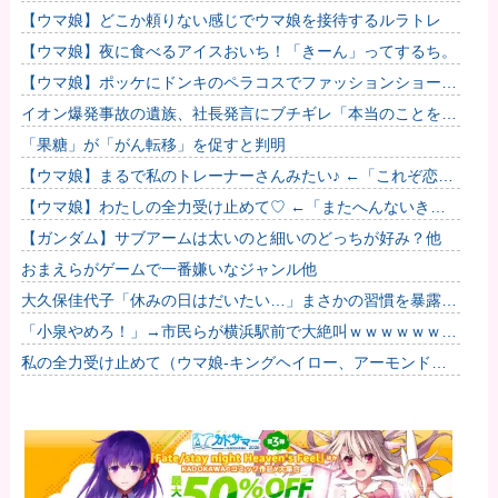
か？山はそれほどの覚悟で入る場所だと思うのです
【ウマ娘】どこか頼りない感じでウマ娘を接待するルラトレ
【ウマ娘】夜に食べるアイスおいち！「きーん」ってするち。
【ウマ娘】ポッケにドンキのペラコスでファッションショーし
てほしい…
イオン爆発事故の遺族、社長発言にブチギレ「本当のことを話
して」
「果糖」が「がん転移」を促すと判明
【ウマ娘】まるで私のトレーナーさんみたい♪ ←「これぞ恋愛
強者スペ一族…」
【ウマ娘】わたしの全力受け止めて♡ ←「またへんないきも
のがふえてる…」
【ガンダム】サブアームは太いのと細いのどっちが好み？他
おまえらがゲームで一番嫌いなジャンル他
大久保佳代子「休みの日はだいたい…」まさかの習慣を暴露ｗ
ｗｗ
「小泉やめろ！」→市民らが横浜駅前で大絶叫ｗｗｗｗｗｗｗ
ｗ
私の全力受け止めて（ウマ娘-キングヘイロー、アーモンドア
イ、フサイチパンドラ、ラインクラフト）