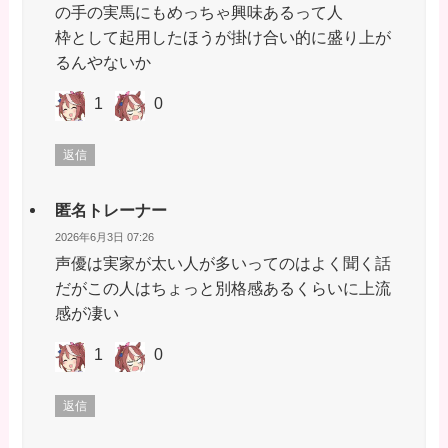
の手の実馬にもめっちゃ興味あるって人
枠として起用したほうが掛け合い的に盛り上が
るんやないか
1
0
返信
匿名トレーナー
2026年6月3日 07:26
声優は実家が太い人が多いってのはよく聞く話
だがこの人はちょっと別格感あるくらいに上流
感が凄い
1
0
返信