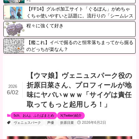
【FF14】グルポ加工サイト「ぐるぽん」がめちゃ
くちゃ使いやすいと話題に。流行りの「シームレス
加工」や「オリジナルのレイアウトを作成」してグ
程々に強くて好き
ルポを入れたりも可能
【艦これ】イベで掘るのと恒常落ちまってから掘る
のどっちが楽なん？
【ウマ娘】ヴェニュスパーク役の
折原日菜さん、プロフィールが地
2026
6/02
味にヤバいｗｗｗ「サイゲは責任
取ってもっと起用しろ！」
5ch、おんj、ふたばまとめ
X(Twitter)紹介
2026年6月2日
ヴェニュスパーク
声優
折原日菜