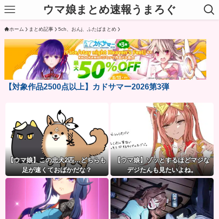
ウマ娘まとめ速報うまろぐ
ホーム
まとめ記事
5ch、おんj、ふたばまとめ
【対象作品2500点以上】カドサマー2026第3弾
【ウマ娘】この忠犬2匹…どちらも
【ウマ娘】ゾッとするほどマジな
足が速くておばかだな？
デジたんも見たいよね。