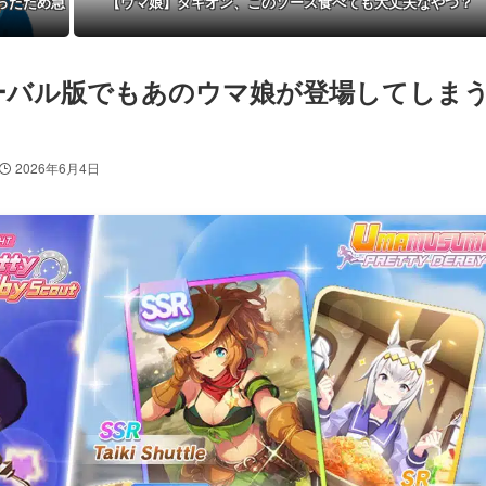
ったため急
【ウマ娘】タキオン、このソース食べても大丈夫なやつ？
・
ーバル版でもあのウマ娘が登場してしま
2026年6月4日