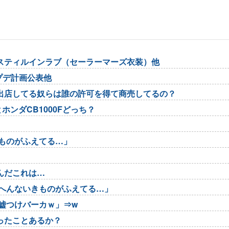
スティルインラブ（セーラーマーズ衣装）他
アプデ計画公表他
出店してる奴らは誰の許可を得て商売してるの？
ホンダCB1000Fどっち？
ものがふえてる…」
んだこれは…
たへんないきものがふえてる…」
嘘つけバーカｗ」⇒w
ったことあるか？