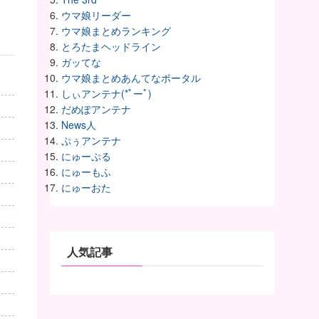
ウマ娘リーダー
ウマ娘まとめランキング
とろたまヘッドライン
ガッてな
ウマ娘まとめあんてなポータル
しぃアンテナ(*ﾟーﾟ)
だめぽアンテナ
News人
ぷぅアンテナ
にゅーぷる
にゅーもふ
にゅーおた
人気記事