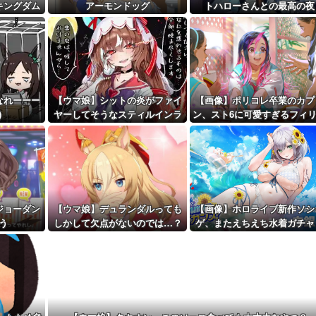
キングダム
アーモンドッグ
トハローさんとの最高の夜
距離先行編成...
着
予定！第...
なれーーー
【ウマ娘】シットの炎がファイ
【画像】ポリコレ卒業のカプ
)
ヤーしてそうなスティルインラ
ン、スト6に可愛すぎるフィ
ブ（セーラーマーズ衣装）
ン人キャラ実装！
ジョーダン
【ウマ娘】デュランダルっても
【画像】ホロライブ新作ソシ
う
しかして欠点がないのでは…？
ゲ、またえちえち水着ガチャ
ｗ