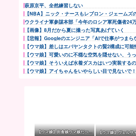
萩原京平、全然練習しない
【NBA】ニック・ナースもレブロン・ジェームズのP
ウクライナ軍参謀本部「今年のロシア軍死傷者24万人
【画像】8月だから夏に撮った写真あげていく
【悲報】Googleのエンジニア「AIで仕事がつまらな
【ウマ娘】差しはエバヤンタクトの賢2構成に可能性
【ウマ娘】可愛いのに不穏な空気を隠せない、うっか
【ウマ娘】そういえば水着ダスカはいつ実装するのだろ
【ウマ娘】アイちゃんをいやらしい目で見ないで！！→
【ウマ娘】初期ウマ娘の原案はそのままエロゲにいて
結婚式の二次会で知り合った娘達と乱交した話
ハロ！コン 2026 グッズ追加！
【試合実況】西武２軍スタメン 先発:菅井信也（2026.8
モーニング娘。'25『気になるその気の歌』ってガチ
【艦これ】推し旅って結局何するイベントなの
【コンゴ】エボラ出血熱、感染3600人…過去最大
【ウマ娘】田舎娘ウマ娘だべ…
【ウマ娘】ヴェルサ