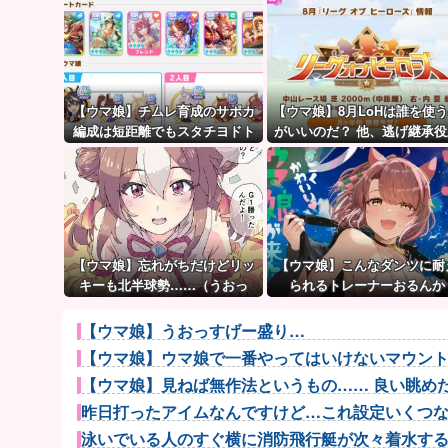
【ウマ娘】チムレ育成のサポカ
【ウマ娘】8月LoHは誰を使
編成は短距離でもスタチヨドト
がいいのだ？ 他、逃げ継承役
ウを編成するってマジ！？ 根性
ち情報など
サポカを編成していた意味…
【ウマ娘】忘れがちだけどリッ
【ウマ娘】こんなダンツに耐
キーも北半球勢……（うおっ
られるトレーナーおるんか
【ウマ娘】うおっすげー盛り…
【ウマ娘】ウマ娘で一番やってはいけないマウン
【ウマ娘】見ねば無作法というもの…… 良い眺め
昨日打ったアイムなんですけど…これ設定いくつ
泳いでいる人のすぐ横に消防飛行艇が次々着水する南