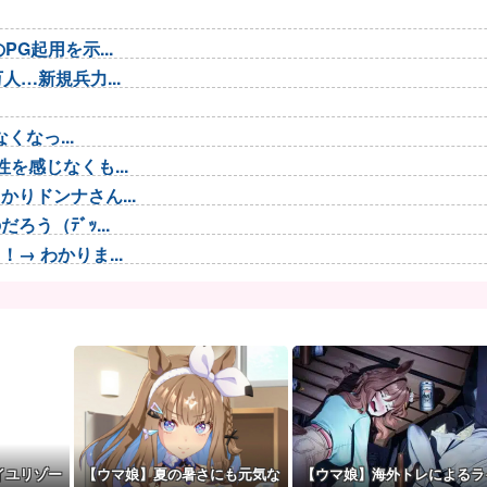
G起用を示...
…新規兵力...
くなっ...
を感じなくも...
りドンナさん...
う（ﾃﾞｯ...
 わかりま...
も違和感がな...
....
で名曲だと...
の流行に
イユリゾー
【ウマ娘】夏の暑さにも元気な
【ウマ娘】海外トレによるラ