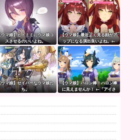
【ウマ娘】ヒトミミにウマ娘コ
【ウマ娘】最近よく見る顔がア
スさせるのいいよね。
ップになる演出良いよね。←
「これとかこれとか…」
【ウマ娘】セイバーなウマ娘た
【ウマ娘】ハロン棒！ハロン棒
ち。
に見えませんか！ ←「アイさ
ん…静かに…」