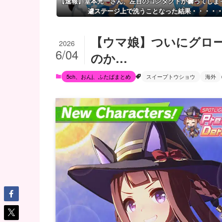
【速報】堂本光一さん、左目のコンタクトが曇ってしま
遽ステージ上で洗うことなった結果・・・・
【ウマ娘】ついにグロ
2026
6/04
のか…
5ch、おんj、ふたばまとめ
スイープトウショウ
海外