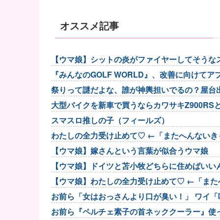
オススメ記事
【ウマ娘】シットの炎がファイヤーしてそうな
『みんなのGOLF WORLD』、改善に向けて
祭りって謎だよな、誰が神輿担いでるの？屋台
大型バイクを新車で買うならカワサキZ900RSと
スマスロ推しの子（フィールズ）
わたしの全力受け止めて♡ ←「またへんないき
【ウマ娘】嫁さんという言葉が似合うウマ娘
【ウマ娘】ドイツと苫小牧どちらに住めばいい
【ウマ娘】わたしの全力受け止めて♡ ←「ま
お前ら「女はおっさんより口が臭い！」 ワイ「
お前ら『ペルチェ素子の首ネッククーラー』使