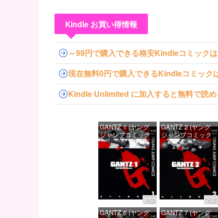
Kindle お買い得情報
～99円で購入できる格安Kindleコミック
現在無料0円で購入できるKindleコミッ
Kindle Unlimited に加入すると無
GANTZ 1 (ヤング
GANTZ 2 (ヤング
ジャンプコミック
ジャンプコミック
スDIGITAL)
スDIGITAL)
価格：¥100
価格：¥100
1位
2位
GANTZ 6 (ヤング
GANTZ 7 (ヤング