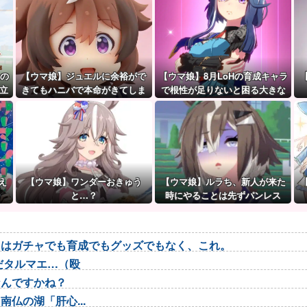
うの
【ウマ娘】ジュエルに余裕がで
【ウマ娘】8月LoHの育成キャラ
立
きてもハニバで本命がきてしま
で根性が足りないと困る大きな
うのだ。
理由がこちら。←「不調を考慮
すると1021必要」
え
【ウマ娘】ワンダーおきゅう
【ウマ娘】ルラち、新人が来た
と…？
時にやることは先ずパンレス
だ。
トはガチャでも育成でもグッズでもなく、これ。
だタルマエ…（殴
なんですかね？
仏の湖「肝心...