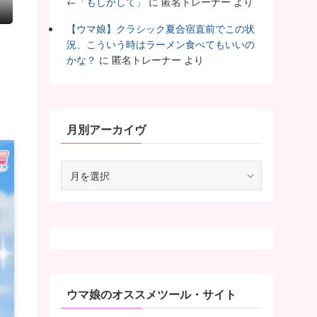
←「もしかして」
に
匿名トレーナー
より
【ウマ娘】クラシック夏合宿直前でこの状
況、こういう時はラーメン食べてもいいの
う
かな？
に
匿名トレーナー
より
月別アーカイヴ
月
別
ア
ー
カ
イ
ヴ
ウマ娘のオススメツール・サイト