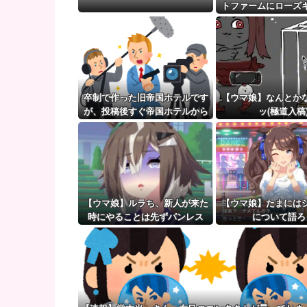
【試合実況】ヤクルトvs中日 8/6/18:00
トファームにローズ
【ウマ娘】（審議）無凸ブーケと完凸シャカール、中
のパネルが到
【ウマ娘】覚醒Lv6、7の解放が今後2か月置きに実装
卒制で作った旧帝国ホテルです
【ウマ娘】なんとか
が、投稿後すぐ帝国ホテルから
ッ(極道入稿
連絡があり・・・・・
【ウマ娘】ルラち、新人が来た
【ウマ娘】たまには
時にやることは先ずパンレス
について語ろ
だ。