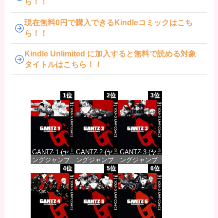
ら！！
現在無料0円で購入できるKindleコミックはこち
ら！！
Kindle Unlimited に加入すると無料で読める対象
タイトルはこちら！！
1位
2位
3位
GANTZ 1 (ヤ
GANTZ 2 (ヤ
GANTZ 3 (ヤ
ングジャンプ
ングジャンプ
ングジャンプ
コミックス
コミックス
コミックス
4位
5位
6位
DIGITAL)
DIGITAL)
DIGITAL)
価格：¥100
価格：¥100
価格：¥100