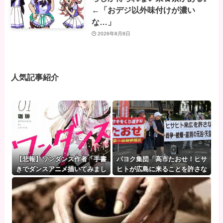
←「おデジ以外味付けが濃い
な…」
2026年8月8日
人気記事紹介
【悲報】ワンダンス作者「手書
パヨク集団「高市たおせ！ヒサ
きでダンスアニメ描いてみまし
ヒトが広島に来ることを許さな
た」←アニメの当てつけにしか
い！天皇制打倒！」
見えないと話題に