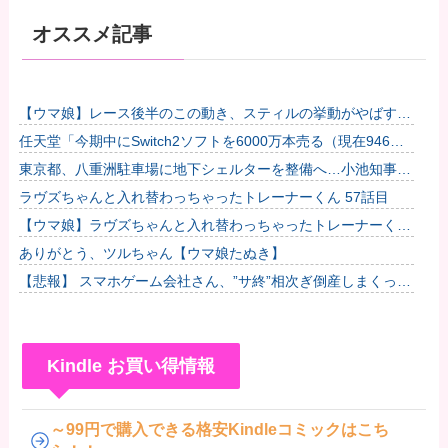
オススメ記事
【ウマ娘】レース後半のこの動き、スティルの挙動がやばすぎ
る。他
任天堂「今期中にSwitch2ソフトを6000万本売る（現在946万
本達成）」他
東京都、八重洲駐車場に地下シェルターを整備へ…小池知事
「弾道ミサイル攻撃から都民の命と財産守る」！
ラヴズちゃんと入れ替わっちゃったトレーナーくん 57話目
【ウマ娘】ラヴズちゃんと入れ替わっちゃったトレーナーくん
57話目
ありがとう、ツルちゃん【ウマ娘たぬき】
【悲報】 スマホゲーム会社さん、”サ終”相次ぎ倒産しまくって
る模様
Kindle お買い得情報
～99円で購入できる格安Kindleコミックはこち