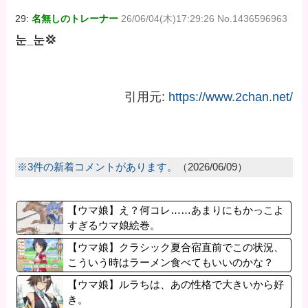
29:
名無しのトレーナー
26/06/04(木)17:29:26 No.1436596963
눈_눈💢
引用元:
https://www.2chan.net/
※3件の新着コメントがあります。
（2026/06/09）
【ウマ娘】え？何コレ……あまりにもかっこよ
すぎるウマ娘絵巻。
【ウマ娘】クラシック夏合宿直前でこの状況、
こういう時はラーメン食べてもいいのかな？
【ウマ娘】ルラちは、あの性格で大きいから好
き。