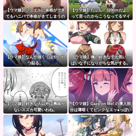
【ウマ娘】ジュエルに余裕ができ
【ウマ娘】たぶん「3200ｍだよ」
てもハニバで本命がきてしまうの
って言ったからこうなってるマイ
だ。
ル犬
【ウマ娘】なんか強くてはやいや
【ウマ娘】俺の好きな子元気いっ
つ貼る。
ぱいな子になりがちな気がする。
←「元気OPPAIの間違いだろ…」
【ウマ娘】好きな人以外は興味が
【ウマ娘】Gaze on Me! の導入部
ないスズカ可愛いわね。
分は薄暗くてピンクなエッ●っぽい
雰囲気だから何でも叡智に見える
よね。