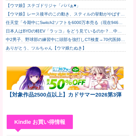
【ウマ娘】ステゴドリジャ「パパぁ♥」
【ウマ娘】レース後半のこの動き、スティルの挙動がやばすぎ
る。他
任天堂「今期中にSwitch2ソフトを6000万本売る（現在946万
本達成）」他
日本人はBYDの軽EV「ラッコ」をどう見ているのか？…中国
メディア！
中2男子、野球部の練習中に頭部を強打しCT検査→70代医師
「問題ないです」→他人のCT画像で中学生死亡
ありがとう、ツルちゃん【ウマ娘たぬき】
【対象作品2500点以上】カドサマー2026第3弾
Kindle お買い得情報