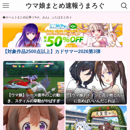
ウマ娘まとめ速報うまろぐ
ホーム
まとめ記事
5ch、おんj、ふたばまとめ
【対象作品2500点以上】カドサマー2026第3弾
【ウマ娘】レース後半のこの動
【ウマ娘】ドイツと苫小牧どちら
き、スティルの挙動がやばすぎ
に住めばいいんだこれは…
る。