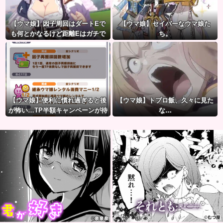
【ウマ娘】因子周回はダートEで
【ウマ娘】セイバーなウマ娘た
も何とかなるけど距離Eはガチで
ち。
無理ゲー
【ウマ娘】便利に慣れ過ぎると後
【ウマ娘】トプロ飯、久々に見た
が怖い…TP半額キャンペーンが待
な…
ち遠しいわね