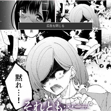
広告を閉じる
ワイ、「着衣おっばい」でしか抜けない体質になって
しまうｗｗｗ...
【悲報】粗品、永久追放ｗｗｗｗｗｗｗｗｗｗｗｗｗ
ｗｗ（証拠あ...
夫さん、妻に「天井のシミ数えてれば終わるでな」と
押し倒されて...
【悲報】Z世代「求刑7年のジャンポケ斎藤は口封じに
被害者殺し...
PTA会長「PTA参加拒否した親へ最終警告。こうなっ
てもいい...
野田昇吾、5ヶ月ぶりの勝利で初の準優進出
へ！！！！！他
カープ大瀬良(2軍) 防御率4.31 WHIP1.39 QS...
【阪神対中日18回戦】8（遊） 熊谷 敬宥 8（捕） 加
藤...