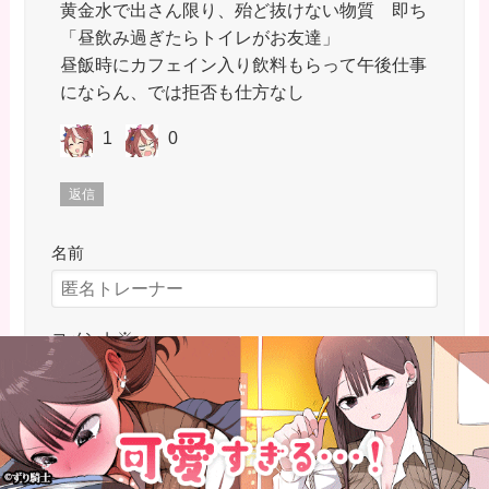
黄金水で出さん限り、殆ど抜けない物質 即ち
「昼飲み過ぎたらトイレがお友達」
昼飯時にカフェイン入り飲料もらって午後仕事
にならん、では拒否も仕方なし
1
0
返信
名前
コメント
※