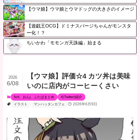
【ウマ娘】ウマ娘とウマドッグの大きさのイメージ
【遊戯王OCG】ドミナスパージちゃんがモンスタ
ー化！？
ちいかわ「モモンガ天誅編」始まる
【ウマ娘】評価☆4 カツ丼は美味
2026
6/08
いのに店内がコーヒーくさい
5ch、おんj、ふたばまとめ
X(Twitter)紹介
2026年6月9日
イラスト
マンハッタンカフェ