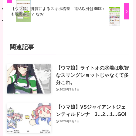
【ウマ娘】脚質によるスキポ格差、追込以外は8600↑
も現実的…？ なお
関連記事
【ウマ娘】ライトオの水着は叡智
なスリングショットじゃなくて多
分これ。
2026年8月8日
【ウマ娘】VSジャイアントジェ
ンティルドンナ 3…2…1…GO!
2026年8月8日