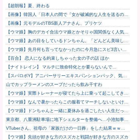
【超朗報】夏、終わる
【画像】韓国人「日本人の間で『女が破滅的な人生を送るのを
楽しむ陰湿な趣味』が流行っている」119万バズ
【画像】元モデルのTBS新人アナさん、プリケツ
【ウマ娘】胸のデカイ合法ウマ娘とかそりゃ国関係なく人気出
るわな
【ウマ娘】あの目をしているドンちゃん。「どんどん美味しく
実る…♡」
【ウマ娘】先月何も言ってなかったのに今月急にスピ3言い出
したのが怪しいよな。
【百合】 恋人になる約束しちゃった女の子の話 ほか
【ナイトレイン】 マルチに致命特化とか要らないんで…
【スパロボY】アニバーサリーエキスパンションパック、気合
入ってるな！
山でカップラーメンのスープだったら飲み干すわ
【ウマ娘】実際トレーナーが寝てたら上に乗って起こしてきそ
うなウマ娘
【ウマ娘】なんで暑かったらこの服着てマーチしないといけな
いんだよぉ…
【ウマ娘】ドンちゃんと一緒に夏休みを過ごしたい人生だっ
た…
東京都、八重洲駐車場に地下シェルターを整備へ…小池知事
「弾道ミサイル攻撃から都民の命と財産守る」！
VTuberさん、祖母の「家族だけの一日葬」をした結果ｗｗｗ
ｗｗｗｗ
【ウマ娘】先頭が好きな方のスズカと戦闘が好きな方のスズカ