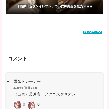
【画像】セブンイレブン、ついに神商品を販売ｗｗｗ
コメント
匿名トレーナー
2026年6月9日 13:35
（出禁）常連客 アグネスタキオン
0
0