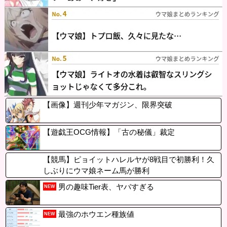
【画像】週刊少年マガジン、限界突破
【遊戯王OCG情報】「古の秘儀」裁定
【競馬】ピョイットハレルヤが8戦目で初勝利！久
しぶりにウマ娘ネーム馬が勝利
男の趣味Tier表、ヤバすぎる
NEW
最強のホウエン種族値
NEW