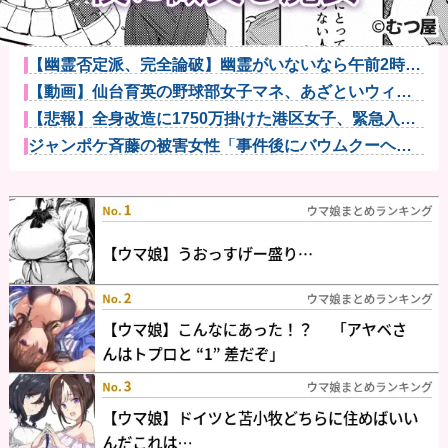
【画像】令和最新版のあのちゃん、可愛過ぎてワイら
にブッ刺さり...
ジャグラーやってる奴ってヤバいの多すぎじゃ
ね？？？他
【幽霊否定派、完全論破】幽霊がいないなら午前2時に
一人で墓石...
【動画】仙台育英の野球部女子マネ、あざといウィン
クでお前らの...
【悲報】全身改造に1750万掛けた港区女子、緊急入院
でNHK...
ジャンポケ斉藤の被害女性「事件後にバウムクーヘン
売ったりTi...