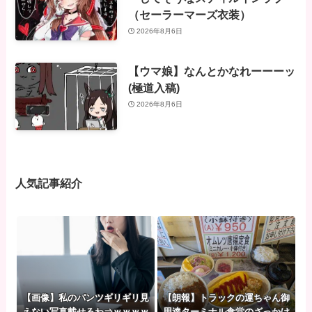
（セーラーマーズ衣装）
2026年8月6日
【ウマ娘】なんとかなれーーーッ
(極道入稿)
2026年8月6日
人気記事紹介
【画像】私のパンツギリギリ見
【朗報】トラックの運ちゃん御
えない写真載せるわ⇒ｗｗｗｗ
用達ターミナル食堂のざっかけ