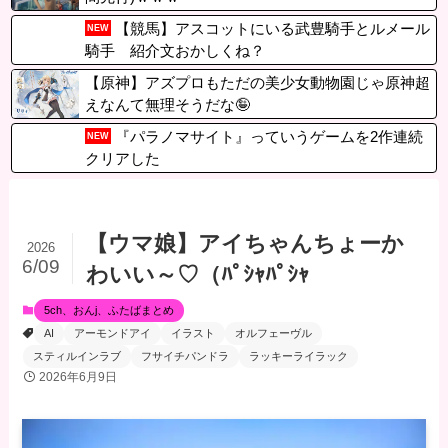
【競馬】アスコットにいる武豊騎手とルメール
NEW
騎手 紹介文おかしくね？
【原神】アズプロもただの美少女動物園じゃ原神超
えなんて無理そうだな🤪
『パラノマサイト』っていうゲームを2作連続
NEW
クリアした
【ウマ娘】アイちゃんちょーか
2026
6/09
わいい～♡（ﾊﾟｼｬﾊﾟｼｬ
5ch、おんj、ふたばまとめ
AI
アーモンドアイ
イラスト
オルフェーヴル
スティルインラブ
フサイチパンドラ
ラッキーライラック
2026年6月9日