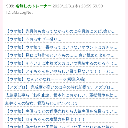
999:
名無しのトレーナー
2023/12/31(木) 23:59:59.59
ID:uMaLogNet
【ウマ娘】先月何も言ってなかったのに今月急にスピ3言い出
したのが怪しいよな。
【ウマ娘】うおっすげー盛り…
【ウマ娘】ウマ娘で一番やってはいけないマウントはガチャで
も育成でもグッズでもなく、これ。
【ウマ娘】見ねば無作法というもの…… 良い眺めだタルマ
エ…（殴
【ウマ娘】そういえば水着ダスカはいつ実装するのだろう（ﾃﾞ
ｯｯｯ
【ウマ娘】アイちゃんをいやらしい目で見ないで！！→ わか
りました…
【ウマ娘】 なんとかなれーーーッ(極道入稿)
【アズプロ】 完成度が高いのは今の時代前提で、アズプロで
しか出来ないことをどれだけ詰められるかかな
広島県知事ら「核抑止論、根本的におかしい。軍拡競争を助長
し世界を不安定化させるだけ」
細井くんの彼女、寝取らせOKだってよ3
【ウマ娘】声優ってどの程度売れたら人気声優を名乗っていい
んですかね
【ウマ娘】セイちゃんの攻撃力を見よ！！！
【ウマ娘】俺の好きな子元気いっぱいな子になりがちな気がす