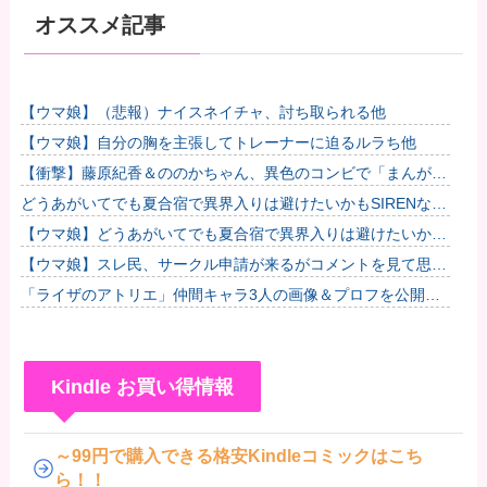
オススメ記事
【ウマ娘】（悲報）ナイスネイチャ、討ち取られる他
【ウマ娘】自分の胸を主張してトレーナーに迫るルラち他
【衝撃】藤原紀香＆ののかちゃん、異色のコンビで「まんが日
本昔ばなし」を舞台化してしまう
どうあがいてでも夏合宿で異界入りは避けたいかもSIRENなゴ
ルシちゃん達
【ウマ娘】どうあがいてでも夏合宿で異界入りは避けたいかも
SIRENなゴルシちゃん達
【ウマ娘】スレ民、サークル申請が来るがコメントを見て思わ
ず拒否してしまう
「ライザのアトリエ」仲間キャラ3人の画像＆プロフを公開！
金髪緑眼のお嬢様「クラウディア」がやっぱり可愛い！
Kindle お買い得情報
～99円で購入できる格安Kindleコミックはこち
ら！！