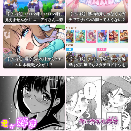
【ウマ娘】ハロン棒！ハロン棒に
【ウマ娘】眼の錯覚じゃなくてガ
見えませんか！ ←「アイさん…静
チでフサパンの脚って太くない？
かに…」
【ウマ娘】着ぐるみの中からムレ
【ウマ娘】チムレ育成のサポカ編
ムレ水着美少女が！？
成は短距離でもスタチヨドトウを
編成するってマジ！？ 根性サポカ
を編成していた意味…