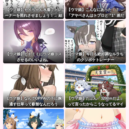
【ウマ娘】セイちゃん水着でトレ
【ウマ娘】こんなにあった！？ ←
ーナーを照れさせましょう！→ 結
「アヤベさんはトプロと “1” 差だ
果
ぞ」
【ウマ娘】ヒトミミにウマ娘コス
【ウマ娘】今日も絶好調なルラち
させるのいいよね。
のクソボケトレーナー
【ウマ娘】なんでOPPAIの下に腕
【ウマ娘】たぶん「3200ｍだよ」
通す仕草って叡智なんだろう
って言ったからこうなってるマイ
ル犬