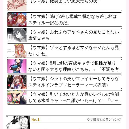
【ウマ娘】微笑ましい忠犬たちの夜…
【ウマ娘】逃げ2差し構成で挑むなら差し枠は
スティル一択なのだ。
【ウマ娘】ふわふわアヤベさんの見たことない
表情ｗｗｗ
【ウマ娘】ゾッとするほどマジなデジたんも見
たいよね。
【ウマ娘】8月LoHの育成キャラで根性が足り
ないと困る大きな理由がこちら。←「不調を考
慮すると1021必要」
【ウマ娘】シットの炎がファイヤーしてそうな
スティルインラブ（セーラーマーズ衣装）
【ウマ娘】引いておいた方が良いレベルの性能
してる水着キャラって誰かいたっけ？←「いっ
ぱいいるぞ」