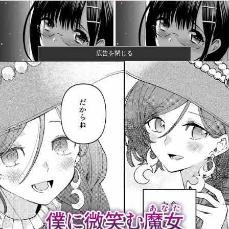
広告を閉じる
【衝撃】クルタ族虐 殺の犯人、ツェリードニヒで確
定！クロロの...
【動画】大阪府警に射殺されたオッサン、めちゃめち
ゃ苦しそうに...
町の弁当屋「申し訳ないが消費税1%になったらその分
商品代を値...
【悲報】大学生の頃に出会った小学生と結婚した男、
めちゃくちゃ...
【外国人採用アンケ】諮問機関「差別、非公開答申」
三重県「差別...
侍戦士、井端を酷評「選手との会話がほとんどなく意
思疎通が難し...
なんでみんなそんなに共産主義嫌なん？他
【これは荒れる】一般人には定年があるのに、国会議
員は何歳まで...