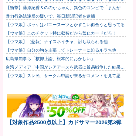
る。←「元気OPPAIの間違いだろ…」
【衝撃】藤原紀香＆ののかちゃん、異色のコンビで「まんが日
本昔ばなし」を舞台化してしまう
暴力行為法違反の疑いで、毎日新聞記者を逮捕
【ウマ娘】ポッケはバニースーツとかすごい似合うと思ってる
【ウマ娘】このチケット特に叡智だから禁止カードだろ！
【ウマ娘】（悲報）ナイスネイチャ、討ち取られる他
【ウマ娘】自分の胸を主張してトレーナーに迫るルラち他
広島県知事ら「核抑止論、根本的におかしい」
台湾メディア「中国がレアアースを武器に貿易戦争した結果ｗ
ｗｗｗｗｗｗｗ」
【ウマ娘】スレ民、サークル申請が来るがコメントを見て思わ
ず拒否してしまう
【対象作品2500点以上】カドサマー2026第3弾