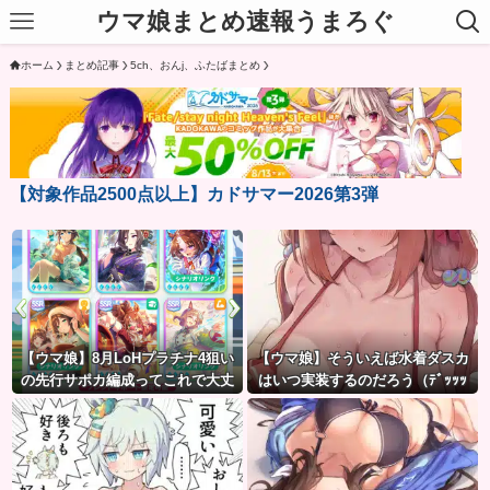
ウマ娘まとめ速報うまろぐ
ホーム
まとめ記事
5ch、おんj、ふたばまとめ
【対象作品2500点以上】カドサマー2026第3弾
【ウマ娘】8月LoHプラチナ4狙い
【ウマ娘】そういえば水着ダスカ
の先行サポカ編成ってこれで大丈
はいつ実装するのだろう（ﾃﾞｯｯｯ
夫？