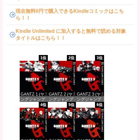
現在無料0円で購入できるKindleコミックはこち
ら！！
Kindle Unlimited に加入すると無料で読める対象
タイトルはこちら！！
1位
2位
3位
GANTZ 1 (ヤ
GANTZ 2 (ヤ
GANTZ 3 (ヤ
ングジャンプ
ングジャンプ
ングジャンプ
コミックス
コミックス
コミックス
4位
5位
6位
DIGITAL)
DIGITAL)
DIGITAL)
価格：¥100
価格：¥100
価格：¥100