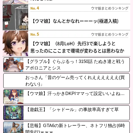
【グラブル】ぐらぶるっ！3150話 たぬき達と戦う
アポロニアとシス
おっさん「昔のゲーム売ってくれええええええ(買
わない)」
【ウマ娘】汗っかきDKPIママって設定いいよね…
【遊戯王】「シャドール」の事故率高すぎて草
【悲報】GTA6の新トレーラー、ネトフリ独占(6時
間先行)ｗｗｗ