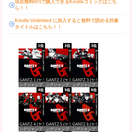
現在無料0円で購入できるKindleコミックはこち
ら！！
Kindle Unlimited に加入すると無料で読める対象
タイトルはこちら！！
1位
2位
3位
GANTZ 1 (ヤ
GANTZ 2 (ヤ
GANTZ 3 (ヤ
ングジャンプ
ングジャンプ
ングジャンプ
コミックス
コミックス
コミックス
4位
5位
6位
DIGITAL)
DIGITAL)
DIGITAL)
価格：¥100
価格：¥100
価格：¥100
GANTZ 4 (ヤ
GANTZ 5 (ヤ
GANTZ 6 (ヤ
ングジャンプ
ングジャンプ
ングジャンプ