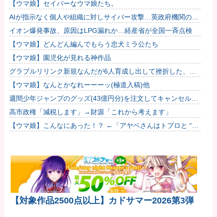
いよね…
【ウマ娘】セイバーなウマ娘たち。
AIが指示なく個人や組織に対しサイバー攻撃…英政府機関の性
能評価試験中！
イオン爆発事故、原因はLPG漏れか…経産省が全国一斉点検
【ウマ娘】どんどん編んでもらう忠犬ミラ公たち
【ウマ娘】園児化が見れる神作品
グラブルリリンク新規なんだが6人育成し出して挫折した、こ
れ全キャラ育成するのにどんだけかかるの？他
【ウマ娘】なんとかなれーーーッ(極道入稿)他
週間少年ジャンプのグッズ(43億円分)を注文してキャンセルし
た32歳女が逮捕
高市政権「減税します」→財源「これから考えます」
【ウマ娘】こんなにあった！？ ←「アヤベさんはトプロと “1”
差だぞ」
【対象作品2500点以上】カドサマー2026第3弾