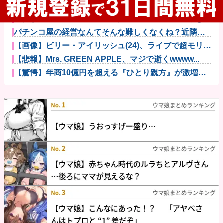
【神対応】任天堂、熊本地震の被災者向けに製品修理
を無償対応へ...
【衝撃】YouTuber山口達也さん、チェンソーで竹を切
るだ...
パチンコ屋の経営なんてそんな難しくなくね？近隣店
舗よりちょっ...
【画像】ビリー・アイリッシュ(24)、ライブで超モリマ
ンスジ...
【悲報】Mrs. GREEN APPLE、マジで逝くwwww...
【驚愕】年商10億円を超える『ひとり親方』が激増
Mac m...