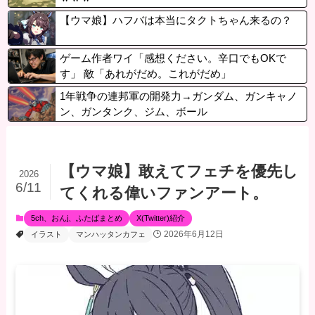
【ウマ娘】ハフバは本当にタクトちゃん来るの？
ゲーム作者ワイ「感想ください。辛口でもOKで
す」 敵「あれがだめ。これがだめ」
1年戦争の連邦軍の開発力→ガンダム、ガンキャノ
ン、ガンタンク、ジム、ボール
【ウマ娘】敢えてフェチを優先し
2026
6/11
てくれる偉いファンアート。
5ch、おんj、ふたばまとめ
X(Twitter)紹介
2026年6月12日
イラスト
マンハッタンカフェ