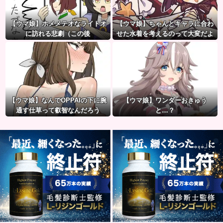
【ウマ娘】ホメメテオなライトオ
【ウマ娘】ちゃんとキャラに合わ
に訪れる悲劇（この後
せた水着を考えるのって大変だよ
ね。
【ウマ娘】なんでOPPAIの下に腕
【ウマ娘】ワンダーおきゅう
通す仕草って叡智なんだろう
と…？