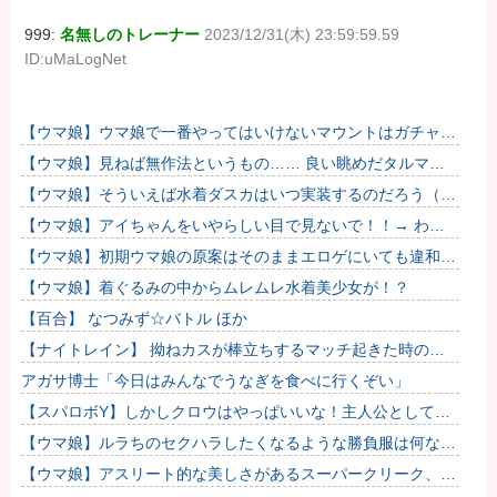
999:
名無しのトレーナー
2023/12/31(木) 23:59:59.59
ID:uMaLogNet
【ウマ娘】ウマ娘で一番やってはいけないマウントはガチャで
も育成でもグッズでもなく、これ。
【ウマ娘】見ねば無作法というもの…… 良い眺めだタルマ
エ…（殴
【ウマ娘】そういえば水着ダスカはいつ実装するのだろう（ﾃﾞ
ｯｯｯ
【ウマ娘】アイちゃんをいやらしい目で見ないで！！→ わか
りました…
【ウマ娘】初期ウマ娘の原案はそのままエロゲにいても違和感
がないんだ。
【ウマ娘】着ぐるみの中からムレムレ水着美少女が！？
【百合】 なつみず☆バトル ほか
【ナイトレイン】 拗ねカスが棒立ちするマッチ起きた時の対
処法
アガサ博士「今日はみんなでうなぎを食べに行くぞい」
【スパロボY】しかしクロウはやっぱいいな！主人公として魅
力的すぎる…！
【ウマ娘】ルラちのセクハラしたくなるような勝負服は何なん
だろうね
【ウマ娘】アスリート的な美しさがあるスーパークリーク、い