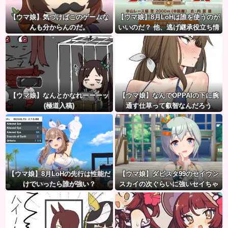
【ウマ娘】気づけばこのゲームな
【ウマ娘】8月LoHは誰を使うのが
んも分からんのだ。
いいのだ？ 他、逃げ継承役立ち情
報など
【ウマ娘】なんとかなれーーーッ
【ウマ娘】なんでOPPAIの下に腕
(極道入稿)
通す仕草って叡智なんだろう
【ウマ娘】8月LoHの先行は性能だ
【ウマ娘】ダビスタ99のセイウン
けでいったら誰が強い？
スカイの次ぐらいに強いセイちゃ
ん。