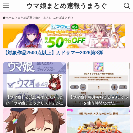
ウマ娘まとめ速報うまろぐ
ホーム
まとめ記事
5ch、おんj、ふたばまとめ
【対象作品2500点以上】カドサマー2026第3弾
【ウマ娘】公式にもオススメした
【ウマ娘】毎月もらえる★3チケッ
い「ウマ娘チェックリスト」がこ
トを使う時間なのだ。
ちら。