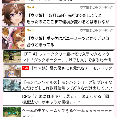
【FF14】フォークタワー魔の塔で入手できるマウ
ント「ダックポーター」、Nでも入手できるため価
格が下落中。「今は2000万くらいだけどそのうち1
【ウマ娘】夏の暑さにも元気なアーモンドッグ
NEW
000万くらいになりそう」
【モンハンワイルズ】モンハンシリーズ初プレイな
んだけどもこれ救難信号って好きなだけ出していい
ん？
RPG「たまにロボキャラ居る」←まぁわかる「回
復魔法でロボキャラが回復」←？
ゲームの中でゲームができるゲームｗｗｗｗｗｗｗ
ｗｗｗ