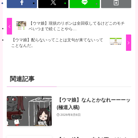
【ウマ娘】現状のリボンは全回収してるけどこのモチ
ベいつまで続くことやら…
【ウマ娘】配らないってことは文句が来てないって
ことなんだ。
関連記事
【ウマ娘】なんとかなれーーーッ
(極道入稿)
2026年8月6日