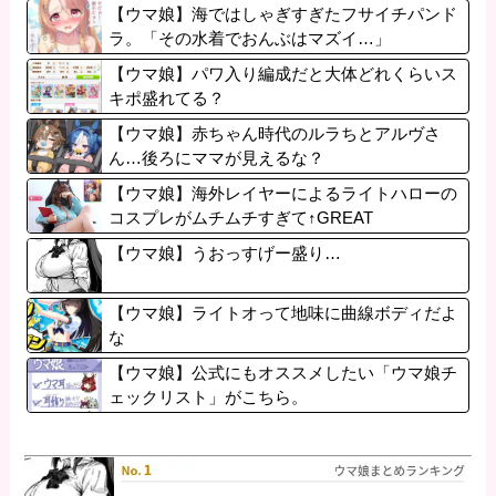
上がりつつある件
【ウマ娘】海ではしゃぎすぎたフサイチパンド
ラ。「その水着でおんぶはマズイ…」
【ウマ娘】パワ入り編成だと大体どれくらいス
キポ盛れてる？
【ウマ娘】赤ちゃん時代のルラちとアルヴさ
ん…後ろにママが見えるな？
【ウマ娘】海外レイヤーによるライトハローの
コスプレがムチムチすぎて↑GREAT
【ウマ娘】うおっすげー盛り…
【ウマ娘】ライトオって地味に曲線ボディだよ
な
【ウマ娘】公式にもオススメしたい「ウマ娘チ
ェックリスト」がこちら。