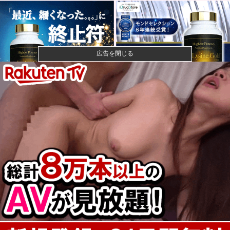
広告を閉じる
【警告】社会人「スムージーにキウイ皮ごと入れよ。
これ美容にい...
【悲報】風俗嬢やってる女の末路ｗｗｗｗｗｗｗｗｗ
ｗｗ
【悲報】映画館の客、ほぼバイオテロレベルのやらか
しで観客が避...
【画像】石川佳純さん(31)の体、エッッッッッッッッッ
ッッッ...
AIが指示なく個人や組織に対しサイバー攻撃…英政府
機関の性能...
カープ2軍『10時半試合開始の為に4時起き』←もっと
良い猛暑...
まさか敗因が『早川の回跨ぎ』になるとは思わなかっ
たな他
益田250セーブで名球会入り ←これさぁ、先発リリー
フの両方...