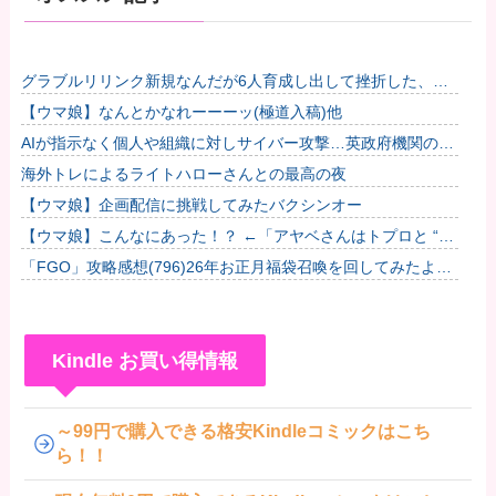
グラブルリリンク新規なんだが6人育成し出して挫折した、こ
れ全キャラ育成するのにどんだけかかるの？他
【ウマ娘】なんとかなれーーーッ(極道入稿)他
AIが指示なく個人や組織に対しサイバー攻撃…英政府機関の性
能評価試験中！
海外トレによるライトハローさんとの最高の夜
【ウマ娘】企画配信に挑戦してみたバクシンオー
【ウマ娘】こんなにあった！？ ←「アヤベさんはトプロと “1”
差だぞ」
「FGO」攻略感想(796)26年お正月福袋召喚を回してみたよ！
皆さん助言サンクス！大体予定通りに来てくれたのだわー
Kindle お買い得情報
～99円で購入できる格安Kindleコミックはこち
ら！！