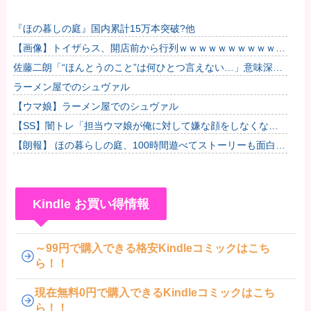
『ほの暮しの庭』国内累計15万本突破?他
【画像】トイザらス、開店前から行列ｗｗｗｗｗｗｗｗｗｗｗ
ｗｗｗｗｗ他
佐藤二朗「“ほんとうのこと”は何ひとつ言えない…」意味深投
稿に憶測殺到
ラーメン屋でのシュヴァル
【ウマ娘】ラーメン屋でのシュヴァル
【SS】闇トレ「担当ウマ娘が俺に対して嫌な顔をしなくなっ
たので、言葉責めをすることで身の毛がよだつ思いをしてもら
【朗報】 ほの暮らしの庭、100時間遊べてストーリーも面白い
うことに...
スタバレの上位互換だとまじで好評
Kindle お買い得情報
～99円で購入できる格安Kindleコミックはこち
ら！！
現在無料0円で購入できるKindleコミックはこち
ら！！