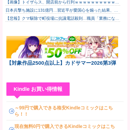
【画像】トイザらス、開店前から行列ｗｗｗｗｗｗｗｗｗｗｗ
ｗｗｗｗｗ他
日本兵撃ち施設に131億円…習近平が愛国心を煽った結果、
「抗日テーマパーク｣が中国各地に広がる！
【悲報】クマ駆除で町役場に抗議電話殺到…職員「業務になり
ません」
【対象作品2500点以上】カドサマー2026第3弾
Kindle お買い得情報
～99円で購入できる格安Kindleコミックはこち
ら！！
現在無料0円で購入できるKindleコミックはこち