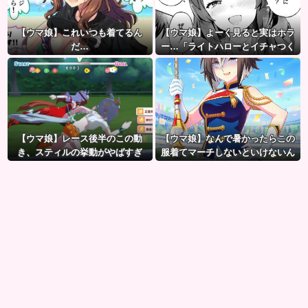
【ウマ娘】これいつも着てるん
【ウマ娘】よーく見ると実はホラ
だ…
ー…「ライトハローとイチャつく
スティルトレ漫画」
【ウマ娘】レース後半のこの動
【ウマ娘】なんで暑かったらこの
き、スティルの挙動がやばすぎ
服着てマーチしないといけないん
る。
だよぉ…