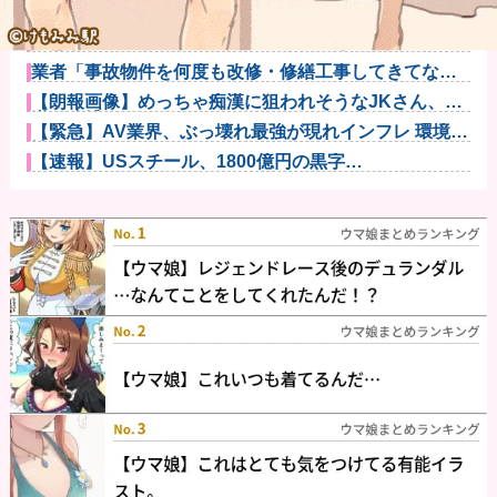
パソコン使ってるのに有料のセキュリティソフト入れ
てない人って...
【悲報】麻辣湯、必死にステマされるも日本人男性か
ら見向きもさ...
業者「事故物件を何度も改修・修繕工事してきてなん
ともなかった...
【朗報画像】めっちゃ痴漢に狙われそうなJKさん、痴
漢を逮捕ｗ...
【緊急】AV業界、ぶっ壊れ最強が現れインフレ 環境崩
壊ｗｗｗ...
【速報】USスチール、1800億円の黒字
wwwwwwwwww...