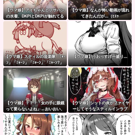
【ウマ娘】アイちゃんとフサパン
【ウマ娘】なんか怖い動画が流れ
の水着、DKPIとDKPIが触れてる
てきたんだが…（ﾋｴｯ
構図が良き…
【ウマ娘】スティルの音楽隊「ﾆｬｰ
【ウマ娘】うおっすげー盛り…
ﾝ」「ﾆｬｰﾝ」「ﾆｬｰﾝ」「ﾆｬｰﾝ?」
【ウマ娘】？？？「女の子に眼鏡
【ウマ娘】シットの炎がファイヤ
って要らないよね」←おいおい、
ーしてそうなスティルインラブ
こいつ●ぬぞ…
（セーラーマーズ衣装）