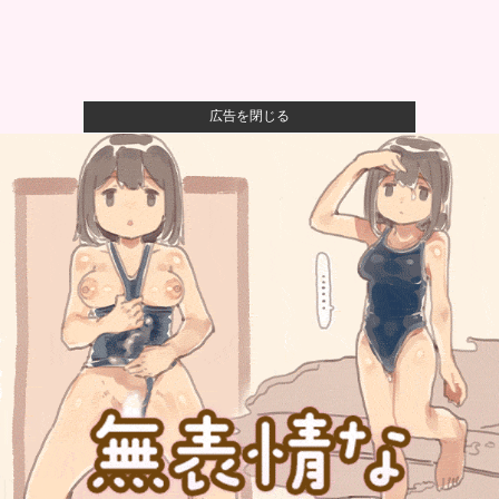
広告を閉じる
【悲報】母親、息子を通して男の競争の厳しさを知る
ｗｗｗｗ
【悲報】八王子の夏祭り、衛生管理終わってた
【朗報】ハンターハンター最新話、ベンジャミンが覚
醒して主人公...
【悲報】最新話のモンキー・D・ルフィさん、あまりに
も情けなさ...
彼女に浮気されたワイ（38）、人生を変えるために
「プログラミ...
自衛隊指揮に国産AI、情報収集や分析担わせ迅速な意
思決定…「...
石畳の路地に突入した中国EV、パワー不足で周囲の通
行人を困惑...
カズレーザーさん、無保険で車を乗り回すやつを一蹴
してしまうｗ...