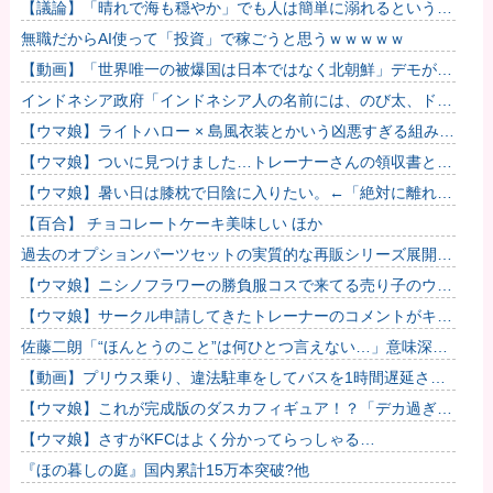
【議論】「晴れで海も穏やか」でも人は簡単に溺れるという恐
怖……高齢者の海水浴はマジで危険なのか？
無職だからAI使って「投資」で稼ごうと思うｗｗｗｗｗ
【動画】「世界唯一の被爆国は日本ではなく北朝鮮」デモが開
催される
インドネシア政府「インドネシア人の名前には、のび太、ドラ
えもん、スネ夫、ナルト、しんちゃんなどあります」
【ウマ娘】ライトハロー × 島風衣装とかいう凶悪すぎる組み合
わせｗｗｗ「大変なことに…」
【ウマ娘】ついに見つけました…トレーナーさんの領収書と給
与明細！！
【ウマ娘】暑い日は膝枕で日陰に入りたい。←「絶対に離れた
くない場所だな」
【百合】 チョコレートケーキ美味しい ほか
過去のオプションパーツセットの実質的な再販シリーズ展開止
まるの早すぎない？
【ウマ娘】ニシノフラワーの勝負服コスで来てる売り子のウマ
娘！？
【ウマ娘】サークル申請してきたトレーナーのコメントがキモ
すぎて草ｗｗｗ「このまま成長したらどうなるんや…」
佐藤二朗「“ほんとうのこと”は何ひとつ言えない…」意味深投
稿に憶測殺到
【動画】プリウス乗り、違法駐車をしてバスを1時間遅延させ
てしまった模様
【ウマ娘】これが完成版のダスカフィギュア！？「デカ過ぎん
だろ…」
【ウマ娘】さすがKFCはよく分かってらっしゃる…
『ほの暮しの庭』国内累計15万本突破?他