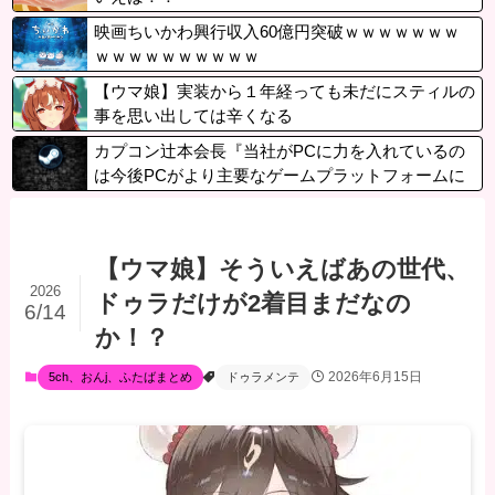
映画ちいかわ興行収入60億円突破ｗｗｗｗｗｗｗ
ｗｗｗｗｗｗｗｗｗｗ
【ウマ娘】実装から１年経っても未だにスティルの
事を思い出しては辛くなる
カプコン辻本会長『当社がPCに力を入れているの
は今後PCがより主要なゲームプラットフォームに
なるから』
【ウマ娘】そういえばあの世代、
2026
ドゥラだけが2着目まだなの
6/14
か！？
2026年6月15日
5ch、おんj、ふたばまとめ
ドゥラメンテ