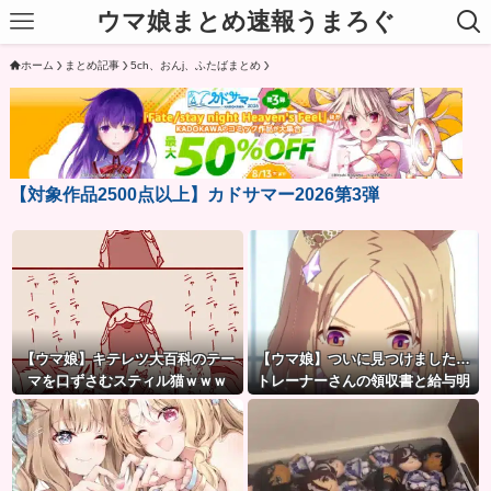
ウマ娘まとめ速報うまろぐ
ホーム
まとめ記事
5ch、おんj、ふたばまとめ
【対象作品2500点以上】カドサマー2026第3弾
【ウマ娘】キテレツ大百科のテー
【ウマ娘】ついに見つけました…
マを口ずさむスティル猫ｗｗｗ
トレーナーさんの領収書と給与明
「何ィーーーーー!!?（ガビー
細！！
ン）」