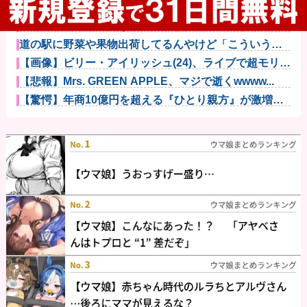
充電ケーブルってさ他
【動画】アメリカ人なら絶対目が覚める目覚まし時計
がこちらｗｗ...
道の駅に野菜や果物出荷してるんやけど「こういうの
欲しい」とか...
【画像】ビリー・アイリッシュ(24)、ライブで超モリマ
ンスジ...
【悲報】Mrs. GREEN APPLE、マジで逝くwwww...
【驚愕】年商10億円を超える『ひとり親方』が激増
Mac m...