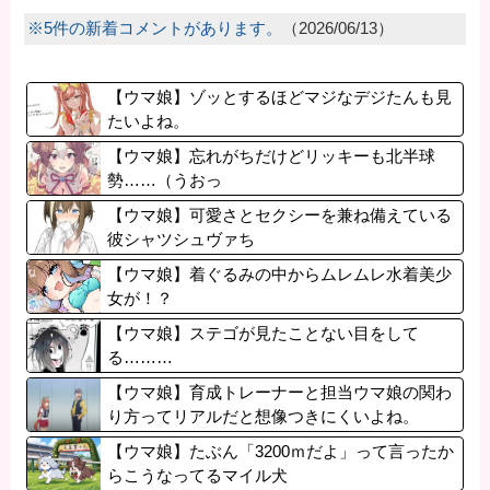
※5件の新着コメントがあります。
（2026/06/13）
【ウマ娘】ゾッとするほどマジなデジたんも見
たいよね。
【ウマ娘】忘れがちだけどリッキーも北半球
勢……（うおっ
【ウマ娘】可愛さとセクシーを兼ね備えている
彼シャツシュヴァち
【ウマ娘】着ぐるみの中からムレムレ水着美少
女が！？
【ウマ娘】ステゴが見たことない目をして
る………
【ウマ娘】育成トレーナーと担当ウマ娘の関わ
り方ってリアルだと想像つきにくいよね。
【ウマ娘】たぶん「3200ｍだよ」って言ったか
らこうなってるマイル犬