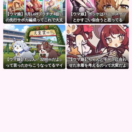
【ウマ娘】8月LoHプラチナ4狙い
【ウマ娘】ポッケはバニースーツ
の先行サポカ編成ってこれで大丈
とかすごい似合うと思ってる
夫？
【ウマ娘】たぶん「3200ｍだよ」
【ウマ娘】ちゃんとキャラに合わ
って言ったからこうなってるマイ
せた水着を考えるのって大変だよ
ル犬
ね。