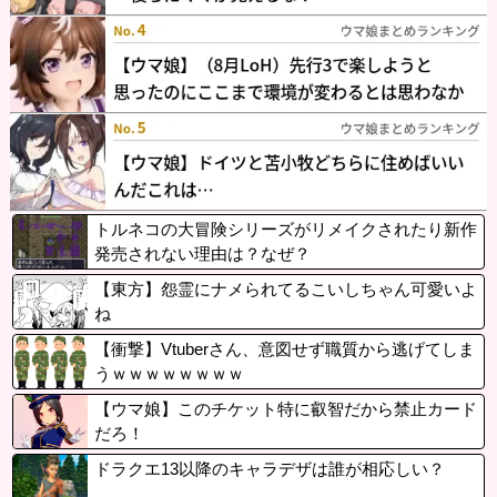
トルネコの大冒険シリーズがリメイクされたり新作
発売されない理由は？なぜ？
【東方】怨霊にナメられてるこいしちゃん可愛いよ
ね
【衝撃】Vtuberさん、意図せず職質から逃げてしま
うｗｗｗｗｗｗｗｗ
【ウマ娘】このチケット特に叡智だから禁止カード
だろ！
ドラクエ13以降のキャラデザは誰が相応しい？