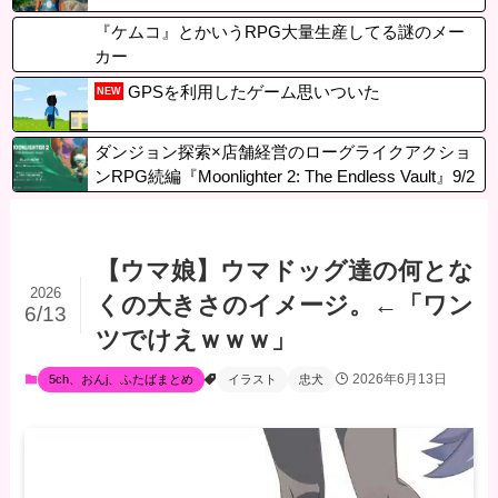
『ケムコ』とかいうRPG大量生産してる謎のメー
カー
GPSを利用したゲーム思いついた
NEW
ダンジョン探索×店舗経営のローグライクアクショ
ンRPG続編『Moonlighter 2: The Endless Vault』9/2
発売決定、PSStoreで体験版も配信中
【ウマ娘】ウマドッグ達の何とな
2026
くの大きさのイメージ。←「ワン
6/13
ツでけえｗｗｗ」
2026年6月13日
5ch、おんj、ふたばまとめ
イラスト
忠犬