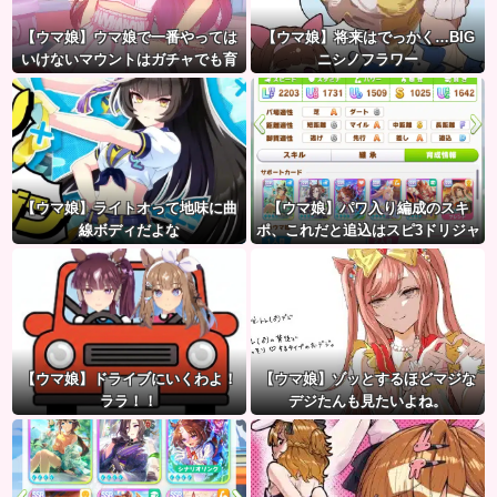
【ウマ娘】ウマ娘で一番やっては
【ウマ娘】将来はでっかく…BIG
いけないマウントはガチャでも育
ニシノフラワー
成でもグッズでもなく、これ。
【ウマ娘】ライトオって地味に曲
【ウマ娘】パワ入り編成のスキ
線ボディだよな
ポ、これだと追込はスピ3ドリジャ
とあんまり変わらないのでは？
【ウマ娘】ドライブにいくわよ！
【ウマ娘】ゾッとするほどマジな
ララ！！
デジたんも見たいよね。