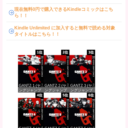
現在無料0円で購入できるKindleコミックはこち
ら！！
Kindle Unlimited に加入すると無料で読める対象
タイトルはこちら！！
1位
2位
3位
GANTZ 1 (ヤ
GANTZ 2 (ヤ
GANTZ 3 (ヤ
ングジャンプ
ングジャンプ
ングジャンプ
コミックス
コミックス
コミックス
4位
5位
6位
DIGITAL)
DIGITAL)
DIGITAL)
価格：¥100
価格：¥100
価格：¥100