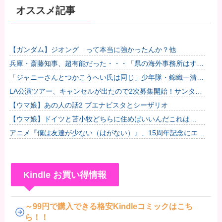
オススメ記事
【ガンダム】ジオング って本当に強かったんか？他
兵庫・斎藤知事、超有能だった・・・「県の海外事務所はすべ
て閉鎖で。直営する意味ないし皆さんから理解得られないでし
「ジャニーさんとつかこうへい氏は同じ」少年隊・錦織一清が
ょ」他
明かすレジェンドの共通点と我流の演出論
LA公演ツアー、キャンセルが出たので2次募集開始！サンタア
ニタパークへ行くオプショナルツアーも決定！
【ウマ娘】あの人の話2 ブエナビスタとシーザリオ
【ウマ娘】ドイツと苫小牧どちらに住めばいいんだこれは…
アニメ『僕は友達が少ない（はがない）』、15周年記念にエ●
チすぎる新規イラストが描かれる
Kindle お買い得情報
～99円で購入できる格安Kindleコミックはこち
ら！！