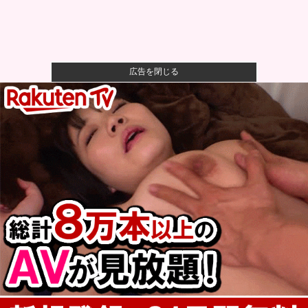
広告を閉じる
【警告】社会人「スムージーにキウイ皮ごと入れよ。
これ美容にい...
【悲報】風俗嬢やってる女の末路ｗｗｗｗｗｗｗｗｗ
ｗｗ
【悲報】映画館の客、ほぼバイオテロレベルのやらか
しで観客が避...
【画像】石川佳純さん(31)の体、エッッッッッッッッッ
ッッッ...
【仮面ライダーマイス】「変身ベルト DXマイスドライ
バー」ほ...
【朗報】秋田に日本最大級のAIデータセンター建設
へ 総事業費...
【広島対巨人14回戦】4（捕） 大城 卓三 6（一） 小
濱...
ベアマンがアストンマーチンからの高額オファーを拒
否してフェラ...