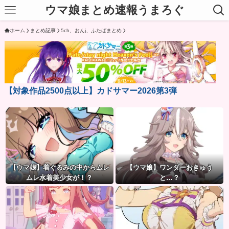
ウマ娘まとめ速報うまろぐ
ホーム
まとめ記事
5ch、おんj、ふたばまとめ
【対象作品2500点以上】カドサマー2026第3弾
【ウマ娘】着ぐるみの中からムレ
【ウマ娘】ワンダーおきゅう
ムレ水着美少女が！？
と…？