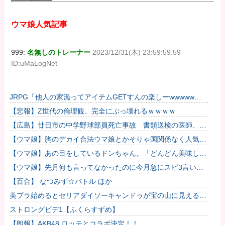
ウマ娘人気記事
999:
名無しのトレーナー
2023/12/31(木) 23:59:59.59
ID:uMaLogNet
JRPG「他人の家漁ってアイテムGETすんの楽しーwwwww」
→欧米で馬鹿にされてしまう
【悲報】Z世代の倫理観、完全にぶっ壊れるｗｗｗｗ
【広島】廿日市の中学野球部員死亡事故 書類送検の医師、別
人のCT画像で診察した疑い 頭部出血に気づかなかった可能
【ウマ娘】胸のデカイ合法ウマ娘とかそりゃ国関係なく人気出
性
るわな
【ウマ娘】あの目をしているドンちゃん。「どんどん美味しく
実る…♡」
【ウマ娘】先月何も言ってなかったのに今月急にスピ3言い出
したのが怪しいよな。
【百合】 なつみず☆バトル ほか
美プラ始めるとセリアダイソーキャンドゥが宝の山に見える
な…
ストロングビデ1【ふくらすずめ】
【朗報】AKB48 ロッテとコラボ決定！！