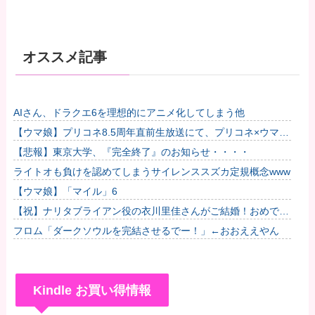
オススメ記事
AIさん、ドラクエ6を理想的にアニメ化してしまう他
【ウマ娘】プリコネ8.5周年直前生放送にて、プリコネ×ウマ娘
コラボの開催について告知が！？今秋予定で詳細については後
【悲報】東京大学、『完全終了』のお知らせ・・・・
日発...
ライトオも負けを認めてしまうサイレンススズカ定規概念www
【ウマ娘】「マイル」6
【祝】ナリタブライアン役の衣川里佳さんがご結婚！おめでと
うございます！
フロム「ダークソウルを完結させるでー！」←おおええやん
Kindle お買い得情報