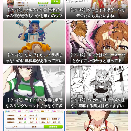
【ウマ娘】ブルアカの新仕様ガチ
【ウマ娘】ゾッとするほどマジな
ャの何が恐ろしいかを最近のウマ
デジたんも見たいよね。
娘ガチャに例えると…地獄だな？
【ウマ娘】なんですか、トラ柄じ
【ウマ娘】ポッケはバニースーツ
ゃないのに違和感があるって言い
とかすごい似合うと思ってる
たいんですか？
【ウマ娘】ライトオの水着は叡智
【ウマ娘】へそ出し服で子犬のよ
なスリングショットじゃなくて多
うに威嚇する園児は色々まずい
分これ。
（ピスゴル）