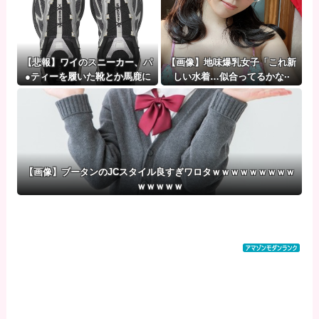
【悲報】ワイのスニーカー、パ
【画像】地味爆乳女子「これ新
●ティーを履いた靴とか馬鹿に
しい水着…似合ってるかな··
される
·？」ﾊﾟｼｬｯ
【画像】ブータンのJCスタイル良すぎワロタｗｗｗｗｗｗｗｗｗ
ｗｗｗｗｗ