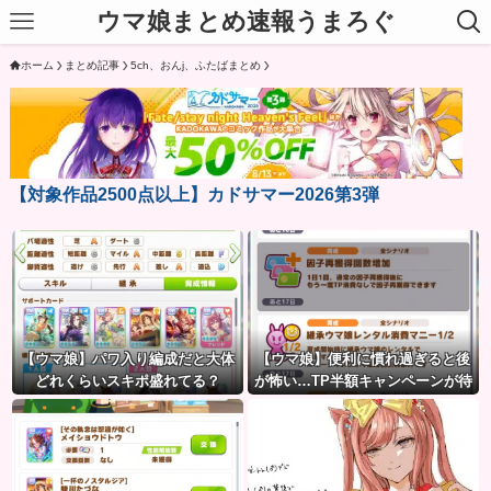
ウマ娘まとめ速報うまろぐ
ホーム
まとめ記事
5ch、おんj、ふたばまとめ
【対象作品2500点以上】カドサマー2026第3弾
【ウマ娘】パワ入り編成だと大体
【ウマ娘】便利に慣れ過ぎると後
どれくらいスキポ盛れてる？
が怖い…TP半額キャンペーンが待
ち遠しいわね