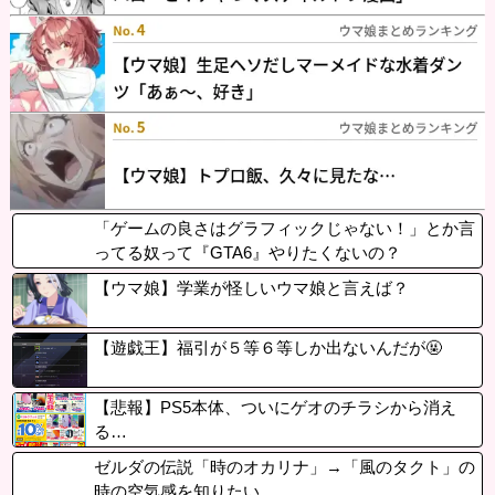
「ゲームの良さはグラフィックじゃない！」とか言
ってる奴って『GTA6』やりたくないの？
【ウマ娘】学業が怪しいウマ娘と言えば？
【遊戯王】福引が５等６等しか出ないんだが🤬
【悲報】PS5本体、ついにゲオのチラシから消え
る…
ゼルダの伝説「時のオカリナ」→「風のタクト」の
時の空気感を知りたい