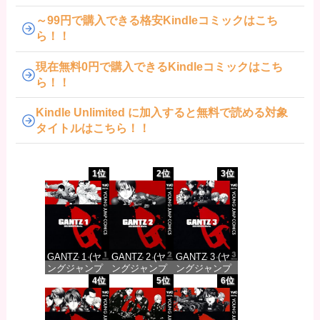
～99円で購入できる格安Kindleコミックはこち
ら！！
現在無料0円で購入できるKindleコミックはこち
ら！！
Kindle Unlimited に加入すると無料で読める対象
タイトルはこちら！！
1位
2位
3位
GANTZ 1 (ヤ
GANTZ 2 (ヤ
GANTZ 3 (ヤ
ングジャンプ
ングジャンプ
ングジャンプ
コミックス
コミックス
コミックス
4位
5位
6位
DIGITAL)
DIGITAL)
DIGITAL)
価格：¥100
価格：¥100
価格：¥100