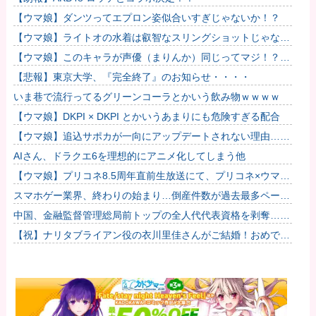
【ウマ娘】ダンツってエプロン姿似合いすぎじゃないか！？
【ウマ娘】ライトオの水着は叡智なスリングショットじゃなく
て多分これ。
【ウマ娘】このキャラが声優（まりんか）同じってマジ！？
←「スズカさんみたいな演技の方がレアだと聞いて驚いたよ」
【悲報】東京大学、『完全終了』のお知らせ・・・・
いま巷で流行ってるグリーンコーラとかいう飲み物ｗｗｗｗ
【ウマ娘】DKPI × DKPI とかいうあまりにも危険すぎる配合
【ウマ娘】追込サポカが一向にアップデートされない理由…
「これだけ出さないってことは」
AIさん、ドラクエ6を理想的にアニメ化してしまう他
【ウマ娘】プリコネ8.5周年直前生放送にて、プリコネ×ウマ娘
コラボの開催について告知が！？今秋予定で詳細については後
スマホゲー業界、終わりの始まり…倒産件数が過去最多ペース
日発...
「数億円かけても爆ﾀﾋ」
中国、金融監督管理総局前トップの全人代代表資格を剥奪…重
大な規律違反で！
【祝】ナリタブライアン役の衣川里佳さんがご結婚！おめでと
うございます！