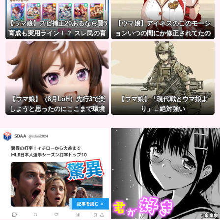
【ウマ娘】スピ補正20あるなら賢3
【ウマ娘】アイネスのこのモーシ
育成も実用ライン！？ スレ民の育
ョンいつの間にか修正されてたの
成した夏ドーベルが仕上がりつつ
か
ある件
【ウマ娘】（8月LoH）先行3で楽
【ウマ娘】「現代戦とウマ娘よ
しようと思ったのにここまで環境
り」←絶対強い
が変わるとは思わなかったのだ…