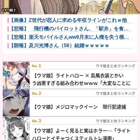
【画像】秋葉原で大量のメイド＆巫女たちが潮で水打
ちを実施ww...
【腹筋崩壊】見た瞬間吹いた画像を貼っていくスレｗ
ｗｗｗ他
【画像】Z世代が恋人に求める年収ラインがこれｗ他
【悲報】 飛行機のパイロットさん、「駅弁」を食べ
ていることが...
【悲報】楽天モバイルさんww9月末に人権を失う模様
wwwww
【朗報】及川光博さん（56）結婚ｗｗｗｗｗ