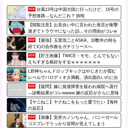
台風13号は中国大陸に行ったけど、15号の
NEW
予想進路…なんだこれ？ [8/8]
【閲覧注意】お見合い中に言われた発言が衝撃
過ぎてトラウマになった話…その理由がコレw
www
【最強】玉置浩二とASKA、10数年の時を
NEW
経て幻の合作曲をガチリリースへ
【貯王画像】TWICE・モモ、とんでもない
NEW
えちすぎる格好をするｗｗｗｗｗｗｗ
L邪神ちゃんドロップキックはやじきたが霞む
レベルでパロディネタ満載。演出面白いのに台
がキツいよ…
【疑問】嫁に発達障害を疑われ病院へ直行
NEW
→診断結果がコレwwww 嫁の反応がさらに意味
不明すぎる件
【ヤニねこ】ヤクねこをもっと愛でたい【海外
の反応】
【画像】安井カノンちゃん、バニーガール
NEW
コスプレでうっかり谷間が見えてしまう