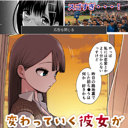
広告を閉じる
【画像】閉店間際の回転ずし、ネタの量がバグってる
と話題にｗｗ...
【画像】ハンターハンターさん、ガチで最強の新能力
を登場させて...
女性「レイプされました」検事「嘘では？」女性「傷
ついたので訴...
【速報】ひろゆき、離婚へｗｗｗ
宇宙人はいる？いて座の方角から72秒間捉えた強い電
波、50年...
【悲報】クレヨンしんちゃんでエッッッしたいキャ
ラ、満場一致で...
「今日のお前らが言うな大賞？」とメディア関係者の
一般人への苦...
AHRA「DH導入が遅すぎる、たまにピッチャーが打っ
たからっ...