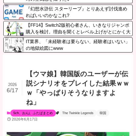
『幻想水滸伝 スターリープ』とりあえず討伐進め
ればいいのかなこれ?
【FF14】Switch2版初心者さん、いきなりジャンポ
購入を検討。理由を聞くとレベル上げがとにかく大
変なDQ10からの移民だった件
IT業界、「未経験者は要らない、経験者はいない」
の地獄絵図にwww
【ウマ娘】韓国版のユーザーが伝
説シナリオをプレイした結果ｗｗ
2026
6/17
ｗ「やっぱりそうなりますよ
ね」
5ch、おんj、ふたばまとめ
The Twinkle Legends
韓国
2026年6月17日