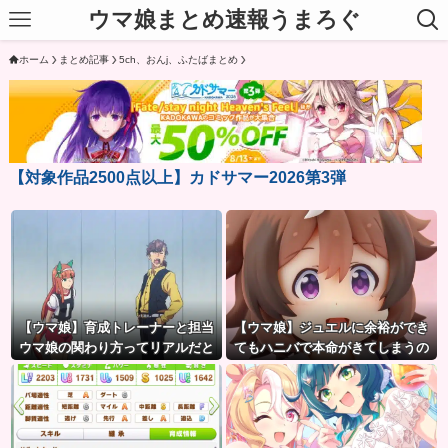
ウマ娘まとめ速報うまろぐ
ホーム
まとめ記事
5ch、おんj、ふたばまとめ
【対象作品2500点以上】カドサマー2026第3弾
【ウマ娘】育成トレーナーと担当
【ウマ娘】ジュエルに余裕ができ
ウマ娘の関わり方ってリアルだと
てもハニバで本命がきてしまうの
想像つきにくいよね。
だ。