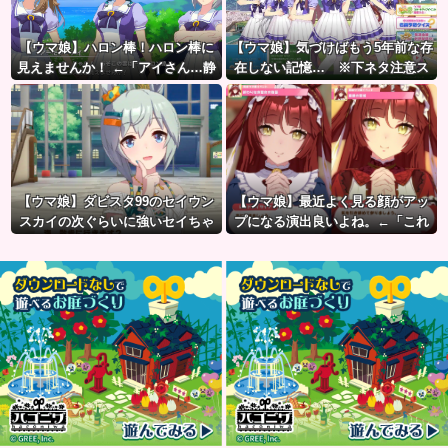
【ウマ娘】ハロン棒！ハロン棒に
【ウマ娘】気づけばもう5年前な存
見えませんか！ ←「アイさん…静
在しない記憶… ※下ネタ注意ス
かに…」
レ
【ウマ娘】ダビスタ99のセイウン
【ウマ娘】最近よく見る顔がアッ
スカイの次ぐらいに強いセイちゃ
プになる演出良いよね。←「これ
ん。
とかこれとか…」