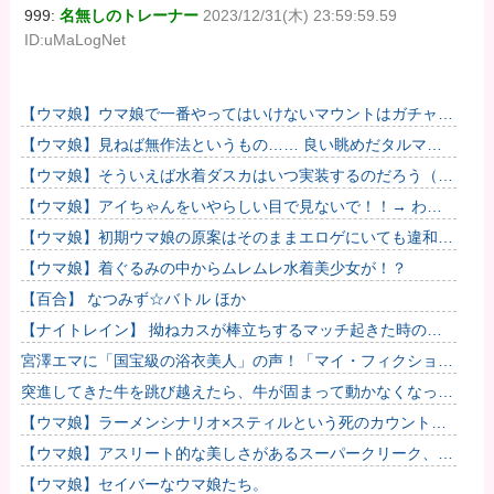
999:
名無しのトレーナー
2023/12/31(木) 23:59:59.59
ID:uMaLogNet
【ウマ娘】ウマ娘で一番やってはいけないマウントはガチャで
も育成でもグッズでもなく、これ。
【ウマ娘】見ねば無作法というもの…… 良い眺めだタルマ
エ…（殴
【ウマ娘】そういえば水着ダスカはいつ実装するのだろう（ﾃﾞ
ｯｯｯ
【ウマ娘】アイちゃんをいやらしい目で見ないで！！→ わか
りました…
【ウマ娘】初期ウマ娘の原案はそのままエロゲにいても違和感
がないんだ。
【ウマ娘】着ぐるみの中からムレムレ水着美少女が！？
【百合】 なつみず☆バトル ほか
【ナイトレイン】 拗ねカスが棒立ちするマッチ起きた時の対
処法
宮澤エマに「国宝級の浴衣美人」の声！「マイ・フィクショ
ン」イベントで魅せた透明感【画像】
突進してきた牛を跳び越えたら、牛が固まって動かなくなった
闘牛場の映像【海外の反応】
【ウマ娘】ラーメンシナリオ×スティルという死のカウントダ
ウン
【ウマ娘】アスリート的な美しさがあるスーパークリーク、い
いよね…
【ウマ娘】セイバーなウマ娘たち。