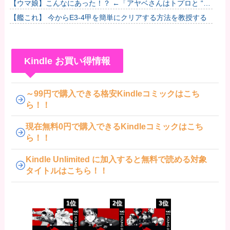
【ウマ娘】こんなにあった！？ ←「アヤベさんはトプロと “1”
差だぞ」
【艦これ】 今からE3-4甲を簡単にクリアする方法を教授する
Kindle お買い得情報
～99円で購入できる格安Kindleコミックはこち
ら！！
現在無料0円で購入できるKindleコミックはこち
ら！！
Kindle Unlimited に加入すると無料で読める対象
タイトルはこちら！！
1位
2位
3位