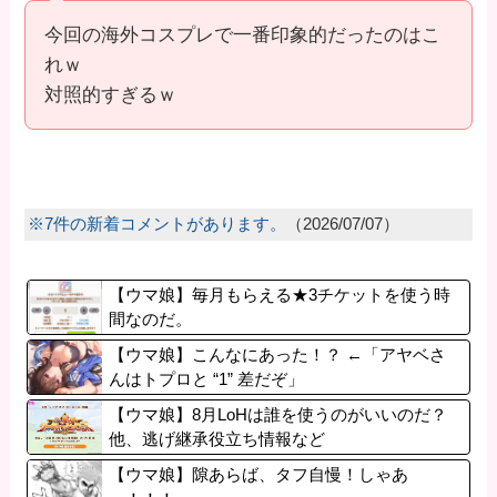
今回の海外コスプレで一番印象的だったのはこ
れｗ
対照的すぎるｗ
※7件の新着コメントがあります。
（2026/07/07）
【ウマ娘】毎月もらえる★3チケットを使う時
間なのだ。
【ウマ娘】こんなにあった！？ ←「アヤベさ
んはトプロと “1” 差だぞ」
【ウマ娘】8月LoHは誰を使うのがいいのだ？
他、逃げ継承役立ち情報など
【ウマ娘】隙あらば、タフ自慢！しゃあ