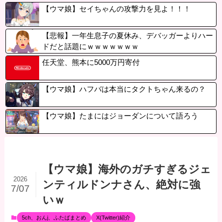
【ウマ娘】セイちゃんの攻撃力を見よ！！！
【悲報】一年生息子の夏休み、デバッガーよりハー
ドだと話題にｗｗｗｗｗｗｗ
任天堂、熊本に5000万円寄付
【ウマ娘】ハフバは本当にタクトちゃん来るの？
【ウマ娘】たまにはジョーダンについて語ろう
【ウマ娘】海外のガチすぎるジェ
2026
ンティルドンナさん、絶対に強
7/07
いｗ
5ch、おんj、ふたばまとめ
X(Twitter)紹介