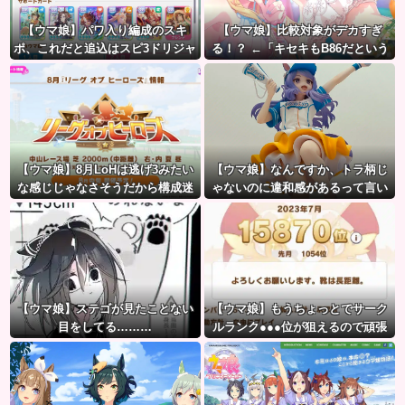
【ウマ娘】パワ入り編成のスキ
【ウマ娘】比較対象がデカすぎ
ポ、これだと追込はスピ3ドリジャ
る！？ ←「キセキもB86だという
とあんまり変わらないのでは？
のにな…」
【ウマ娘】8月LoHは逃げ3みたい
【ウマ娘】なんですか、トラ柄じ
な感じじゃなさそうだから構成迷
ゃないのに違和感があるって言い
うよね。
たいんですか？
【ウマ娘】ステゴが見たことない
【ウマ娘】もうちょっとでサーク
目をしてる………
ルランク●●●位が狙えるので頑張
りましょう。← これ