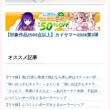
【対象作品2500点以上】カドサマー2026第3弾
オススメ記事
【ウマ娘】逃げ2差し構成で挑むなら差し枠はスティル一択な
のだ。他
「強いおっさんキャラ」←よくいる 「強いおばさんキャラ」
← 全然いない他
「コンビニ、馬鹿にすんなよ」→あのオーナー夫婦、不起訴ｗ
ｗｗｗｗｗｗｗｗ
ふつくしいポーズをとるルーラーシップ
【ウマ娘】ふつくしいポーズをとるルーラーシップ