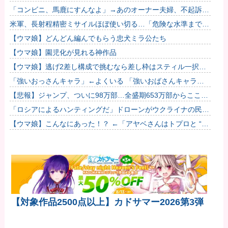
「コンビニ、馬鹿にすんなよ」→あのオーナー夫婦、不起訴ｗ
ｗｗｗｗｗｗｗｗ
米軍、長射程精密ミサイルほぼ使い切る…「危険な水準まで減
少」と軍高官が警告！
【ウマ娘】どんどん編んでもらう忠犬ミラ公たち
【ウマ娘】園児化が見れる神作品
【ウマ娘】逃げ2差し構成で挑むなら差し枠はスティル一択な
のだ。他
「強いおっさんキャラ」←よくいる 「強いおばさんキャラ」
← 全然いない他
【悲報】ジャンプ、ついに98万部…全盛期653万部からここま
で落ちる
「ロシアによるハンティングだ」ドローンがウクライナの民間
人を追い回して爆発…ゼレンスキー氏が非難！
【ウマ娘】こんなにあった！？ ←「アヤベさんはトプロと “1”
差だぞ」
【対象作品2500点以上】カドサマー2026第3弾