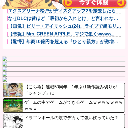
漫画を5000冊以上所持してるワイ、漫画ヲタクの友人
に「ワン...
エクスアリーナ松戸がディスクアップ2を撤去したらし
くディスク...
なぜDLCは昔ほど「最初から入れとけ」と言われなく
なったのか...
【画像】ビリー・アイリッシュ(24)、ライブで超モリマ
ンスジ...
【悲報】Mrs. GREEN APPLE、マジで逝くwwww...
【驚愕】年商10億円を超える『ひとり親方』が激増
Mac m...
【こち亀】連載50周年 1年ぶり新作読み切りが
「ジャンプ」に
ゲームの中でゲームができるゲームｗｗｗｗｗｗｗ
ｗｗｗ
ドラゴンボールの敵でデカくて強い奴っていた？