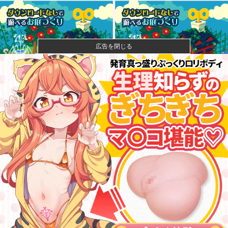
広告を閉じる
【画像】石川佳純さん(31)の体、エッッッッッッッッッ
ッッッ...
成人向けゲーム『ヤリステ メスブター』開発者絶望、
銀行がst...
【速報】ジャンポケ斎藤、求刑7年で逝く。実刑確実か
【悲報】落語家、亡くなったタレントからいじめられ
た過去を告白...
【速報】小沢一郎氏「デニーにはなんの責任もないの
にかわいそう...
甲子園初・女性の審判員がデビュー 試合後に涙…
「嬉しい気持ち...
なぁ、永久機関ってなんで絶対に作れないん？他
昨季60本塁打・OPS.948の『カル・ローリー』さんの
今季...