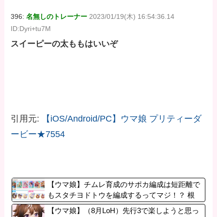
396:
名無しのトレーナー
2023/01/19(木) 16:54:36.14
ID:Dyri+tu7M
スイーピーの太ももはいいぞ
引用元:
【iOS/Android/PC】ウマ娘 プリティーダ
ービー★7554
【ウマ娘】チムレ育成のサポカ編成は短距離で
もスタチヨドトウを編成するってマジ！？ 根
性サポカを編成していた意味…
【ウマ娘】（8月LoH）先行3で楽しようと思っ