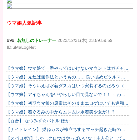
ウマ娘人気記事
999:
名無しのトレーナー
2023/12/31(木) 23:59:59.59
ID:uMaLogNet
【ウマ娘】ウマ娘で一番やってはいけないマウントはガチャで
も育成でもグッズでもなく、これ。
【ウマ娘】見ねば無作法というもの…… 良い眺めだタルマ
エ…（殴
【ウマ娘】そういえば水着ダスカはいつ実装するのだろう（ﾃﾞ
ｯｯｯ
【ウマ娘】アイちゃんをいやらしい目で見ないで！！→ わか
りました…
【ウマ娘】初期ウマ娘の原案はそのままエロゲにいても違和感
がないんだ。
【ウマ娘】着ぐるみの中からムレムレ水着美少女が！？
【百合】 なつみず☆バトル ほか
【ナイトレイン】 拗ねカスが棒立ちするマッチ起きた時の対
処法
【スパロボY】しかしクロウはやっぱいいな！主人公として魅