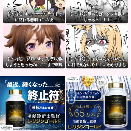
【ウマ娘】ホメメテオなライトオ
【ウマ娘】隙あらば、タフ自慢！
に訪れる悲劇（この後
しゃあっ！！！
【ウマ娘】（8月LoH）先行3で楽
【ウマ娘】アイちゃんをいやらし
しようと思ったのにここまで環境
い目で見ないで！！→ わかりまし
が変わるとは思わなかったのだ…
た…