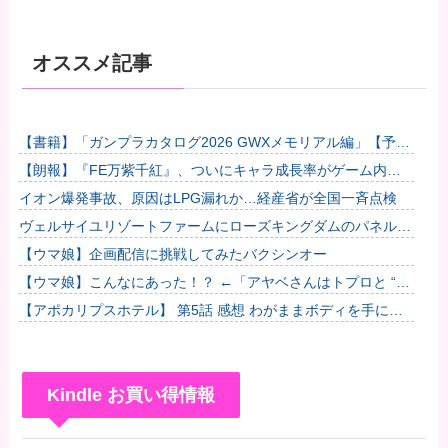
オススメ記事
【書籍】「ガンプラカタログ2026 GWXメモリアル編」【予約
開始】他
【朗報】『FE万紫千紅』、ついにキャラ成長率がゲーム内で
見れるようになる他
イオン爆発事故、原因はLPG漏れか…経産省が全国一斉点検
ヴェルサイユリゾートファームにローズキングダムのパネルが
到着
【ウマ娘】企画配信に挑戦してみたバクシンオー
【ウマ娘】こんなにあった！？ ←「アヤベさんはトプロと “1”
差だぞ」
【アポカリプスホテル】 第5話 感想 わがままボディを手に入
れた
Kindle お買い得情報