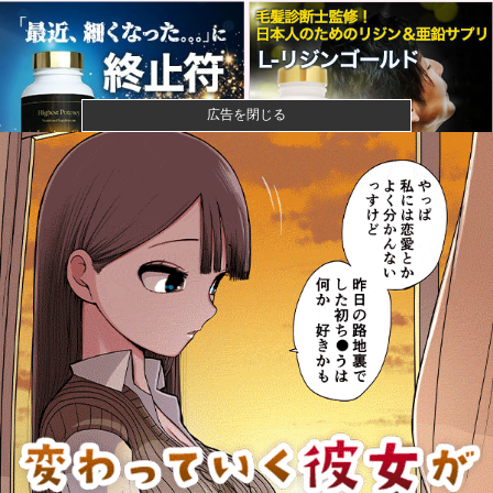
広告を閉じる
【悲報】風俗嬢やってる女の末路ｗｗｗｗｗｗｗｗｗ
ｗｗ
【悲報】映画館の客、ほぼバイオテロレベルのやらか
しで観客が避...
【画像】石川佳純さん(31)の体、エッッッッッッッッッ
ッッッ...
成人向けゲーム『ヤリステ メスブター』開発者絶望、
銀行がst...
益田250セーブで名球会入り ←これさぁ、先発リリー
フの両方...
「みんなの演奏を被災地に届けよう!」とか言い出した
吹奏楽部の...
東京ヤクルトスワローズ月別勝率、限界突破ｗｗｗｗ
ｗｗｗｗｗｗ...
【朗報】Amazonで「GANTZ」が全巻100円ｗｗｗｗ
ｗ...