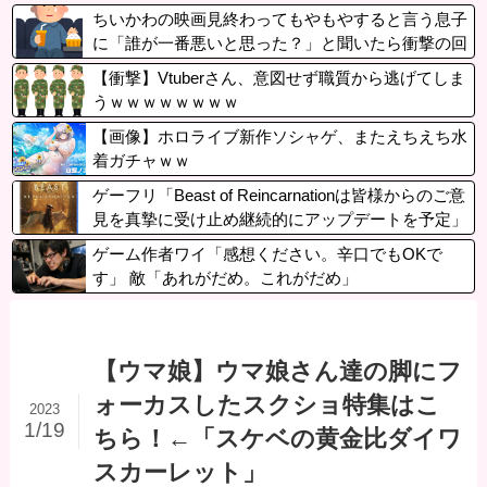
ちいかわの映画見終わってもやもやすると言う息子
に「誰が一番悪いと思った？」と聞いたら衝撃の回
答が…
【衝撃】Vtuberさん、意図せず職質から逃げてしま
うｗｗｗｗｗｗｗｗ
【画像】ホロライブ新作ソシャゲ、またえちえち水
着ガチャｗｗ
ゲーフリ「Beast of Reincarnationは皆様からのご意
見を真摯に受け止め継続的にアップデートを予定」
ゲーム作者ワイ「感想ください。辛口でもOKで
す」 敵「あれがだめ。これがだめ」
【ウマ娘】ウマ娘さん達の脚にフ
ォーカスしたスクショ特集はこ
2023
1/19
ちら！←「スケベの黄金比ダイワ
スカーレット」