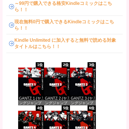
～99円で購入できる格安Kindleコミックはこち
ら！！
現在無料0円で購入できるKindleコミックはこち
ら！！
Kindle Unlimited に加入すると無料で読める対象
タイトルはこちら！！
1位
2位
3位
GANTZ 1 (ヤ
GANTZ 2 (ヤ
GANTZ 3 (ヤ
ングジャンプ
ングジャンプ
ングジャンプ
コミックス
コミックス
コミックス
4位
5位
6位
DIGITAL)
DIGITAL)
DIGITAL)
価格：¥100
価格：¥100
価格：¥100