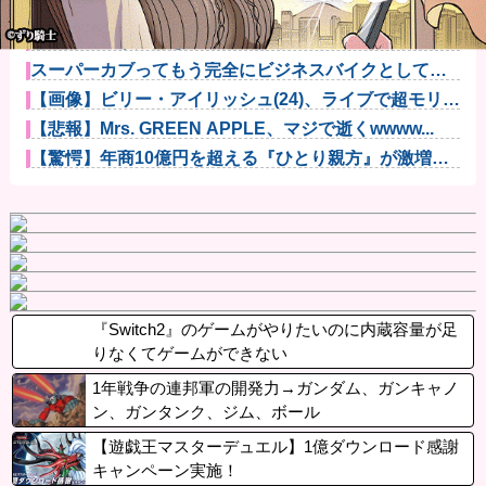
パチンコ屋の経営なんてそんな難しくなくね？近隣店
舗よりちょっ...
悪口回避＆一人好きの私、同僚から「自サバ女かと思
ってた」と言...
スーパーカブってもう完全にビジネスバイクとしての
役目を終えて...
【画像】ビリー・アイリッシュ(24)、ライブで超モリマ
ンスジ...
【悲報】Mrs. GREEN APPLE、マジで逝くwwww...
【驚愕】年商10億円を超える『ひとり親方』が激増
Mac m...
『Switch2』のゲームがやりたいのに内蔵容量が足
りなくてゲームができない
1年戦争の連邦軍の開発力→ガンダム、ガンキャノ
ン、ガンタンク、ジム、ボール
【遊戯王マスターデュエル】1億ダウンロード感謝
キャンペーン実施！