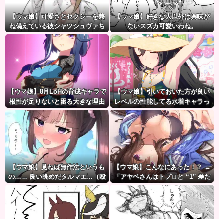
【ウマ娘】可愛さとセクシーを兼
【ウマ娘】好きな人以外は興味が
ね備えている彼シャツシュヴァち
ないスズカ可愛いわね。
【ウマ娘】8月LoHの育成キャラで
【ウマ娘】引いておいた方が良い
根性が足りないと困る大きな理由
レベルの性能してる水着キャラっ
がこちら。←「不調を考慮すると1
て誰かいたっけ？←「いっぱいい
021必要」
るぞ」
【ウマ娘】見ねば無作法というも
【ウマ娘】こんなにあった！？ ←
の…… 良い眺めだタルマエ…（殴
「アヤベさんはトプロと “1” 差だ
ぞ」