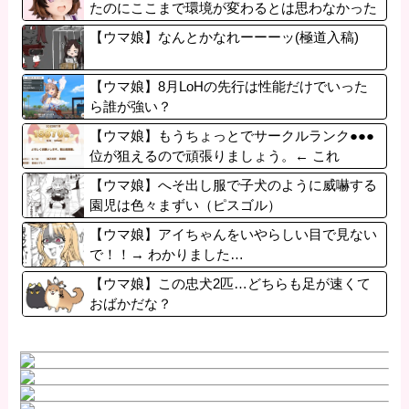
たのにここまで環境が変わるとは思わなかった
のだ…
【ウマ娘】なんとかなれーーーッ(極道入稿)
【ウマ娘】8月LoHの先行は性能だけでいった
ら誰が強い？
【ウマ娘】もうちょっとでサークルランク●●●
位が狙えるので頑張りましょう。← これ
【ウマ娘】へそ出し服で子犬のように威嚇する
園児は色々まずい（ピスゴル）
【ウマ娘】アイちゃんをいやらしい目で見ない
で！！→ わかりました…
【ウマ娘】この忠犬2匹…どちらも足が速くて
おばかだな？