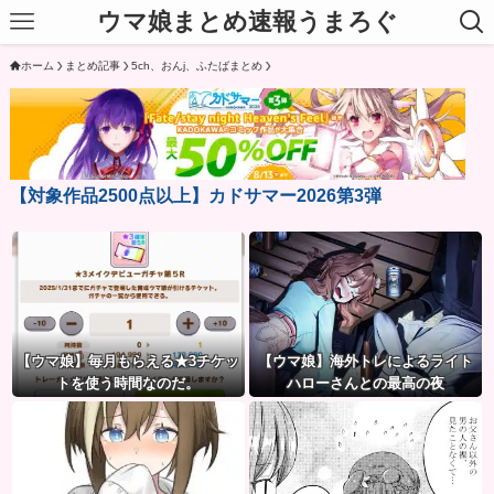
ウマ娘まとめ速報うまろぐ
ホーム
まとめ記事
5ch、おんj、ふたばまとめ
【対象作品2500点以上】カドサマー2026第3弾
【ウマ娘】毎月もらえる★3チケッ
【ウマ娘】海外トレによるライト
トを使う時間なのだ。
ハローさんとの最高の夜