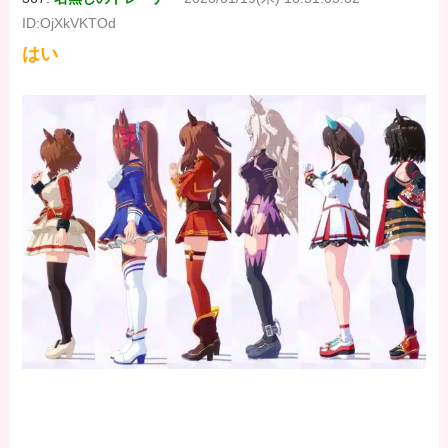
ID:OjXkVKTOd
はい