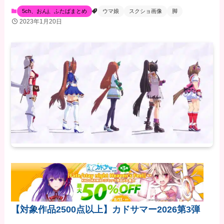
5ch、おんj、ふたばまとめ
ウマ娘
スクショ画像
脚
2023年1月20日
【対象作品2500点以上】カドサマー2026第3弾