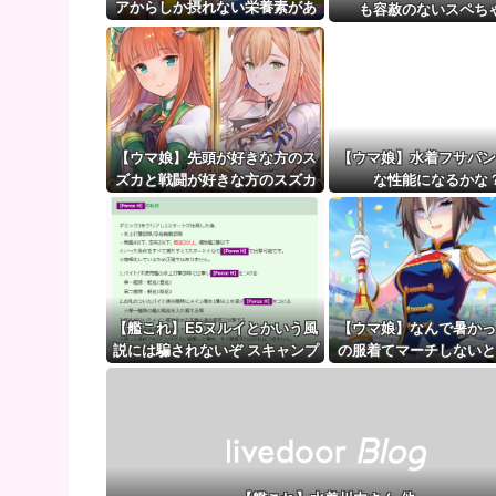
【悲報】アイドルが歌下手な理由
アからしか摂れない栄養素があ
も容赦のないスペち
る
【ウマ娘】（審議）無凸ブーケと完凸シャカール、中
【ウマ娘】覚醒Lv6、7の解放が今後2か月置きに実装
【ウマ娘】先頭が好きな方のス
【ウマ娘】水着フサパン
ズカと戦闘が好きな方のスズカ
な性能になるかな
【艦これ】E5ヌルイとかいう風
【ウマ娘】なんで暑かっ
説には騙されないぞ スキャンプ
の服着てマーチしないと
くらいヌルイのなら考える
いんだよぉ…