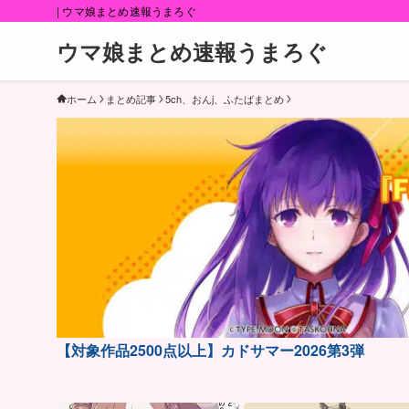
| ウマ娘まとめ速報うまろぐ
ウマ娘まとめ速報うまろぐ
ホーム
まとめ記事
5ch、おんj、ふたばまとめ
【対象作品2500点以上】カドサマー2026第3弾