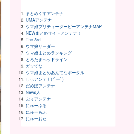
まとめくすアンテナ
UMAアンテナ
ウマ娘プリティーダービーアンテナMAP
NEWまとめサイトアンテナ！
The 3rd
ウマ娘リーダー
ウマ娘まとめランキング
とろたまヘッドライン
ガッてな
ウマ娘まとめあんてなポータル
しぃアンテナ(*ﾟーﾟ)
だめぽアンテナ
News人
ぷぅアンテナ
にゅーぷる
にゅーもふ
にゅーおた