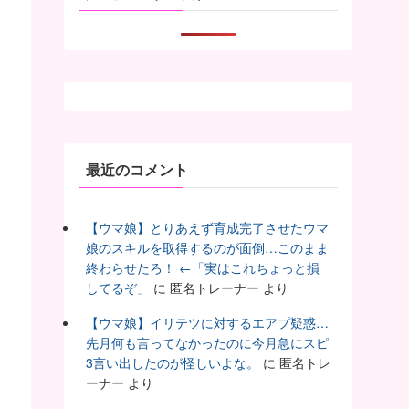
最近のコメント
【ウマ娘】とりあえず育成完了させたウマ
娘のスキルを取得するのが面倒…このまま
終わらせたろ！ ←「実はこれちょっと損
してるぞ」
に
匿名トレーナー
より
【ウマ娘】イリテツに対するエアプ疑惑…
先月何も言ってなかったのに今月急にスピ
3言い出したのが怪しいよな。
に
匿名トレ
ーナー
より