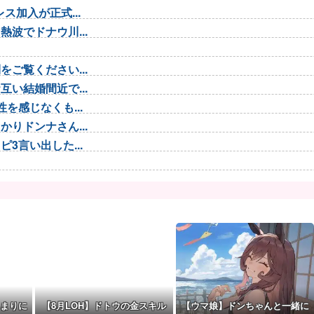
加入が正式...
波でドナウ川...
ご覧ください...
い結婚間近で...
を感じなくも...
りドンナさん...
3言い出した...
ガチャでも育...
画像」貼って...
たいな小さな...
ックで涙 見...
撃ゴール！...
ほーん」
まりに
【8月LOH】ドトウの金スキル
【ウマ娘】ドンちゃんと一緒に