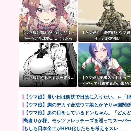
【ウマ娘】忘れがちだけどリッ
【ウマ娘】「現代戦とウマ娘
キーも北半球勢……（うおっ
り」←絶対強い
【ウマ娘】うおっすげー盛り…
【ウマ娘】要求スタミナって
うやって計算するのか未だ
謎…
【ウマ娘】暑い日は膝枕で日陰に入りたい。←「
【ウマ娘】胸のデカイ合法ウマ娘とかそりゃ国関
【ウマ娘】あの目をしているドンちゃん。「どん
島倉りか様、モッツァレラチーズを巡ってスーパー店
もしも日本全土がRPG化したらを考えるスレ