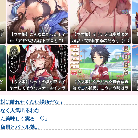
よ
【ウマ娘】こんなにあった！？
【ウマ娘】そういえば水着ダス
←「アヤベさんはトプロと “1”
カはいつ実装するのだろう（ﾃﾞｯ
差だぞ」
ｯｯ
ど
【ウマ娘】シットの炎がファイ
【ウマ娘】クラシック夏合宿直
に
ヤーしてそうなスティルインラ
前でこの状況、こういう時はラ
ブ（セーラーマーズ衣装）
ーメン食べてもいいのかな？
絶対に離れたくない場所だな」
係なく人気出るわな
どん美味しく実る…♡」
員とバトル勃...