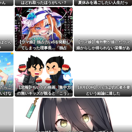
ゃん
はどれ取ったほうがいい？
夏休みを過ごしたい人生だっ
距離先行編成...
た…
予定！第...
はどん
【ウマ娘】独占力Lv5を発動し
【ウマ娘】海外勢が描いたウマ
？
てしまった理事長…「独占
娘からしか得られない栄養があ
ッ！」
る
たらこ
【悲報】ちいかわ映画、集中力
【8月LOH】スピ3は切れ者不要
いけな
の無いキッズが観ると「こう」
という結論に達した
なります・・・・・