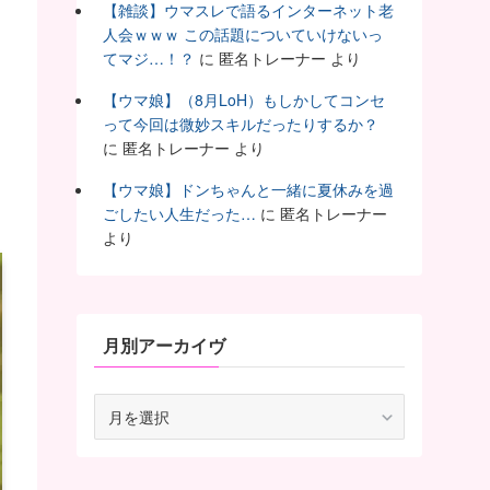
【雑談】ウマスレで語るインターネット老
人会ｗｗｗ この話題についていけないっ
てマジ…！？
に
匿名トレーナー
より
【ウマ娘】（8月LoH）もしかしてコンセ
って今回は微妙スキルだったりするか？
に
匿名トレーナー
より
【ウマ娘】ドンちゃんと一緒に夏休みを過
ごしたい人生だった…
に
匿名トレーナー
より
月別アーカイヴ
月
別
ア
ー