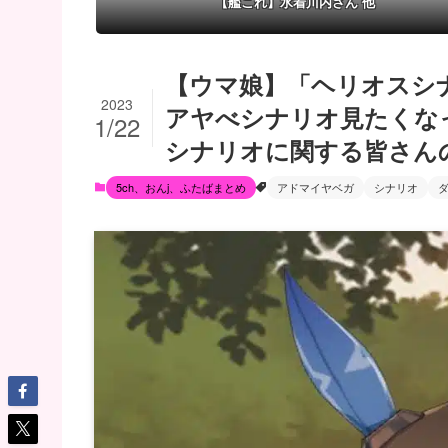
【艦これ】水着川内さん 他
【ウマ娘】「ヘリオスシ
2023
アヤべシナリオ見たくな
1/22
シナリオに関する皆さん
5ch、おんj、ふたばまとめ
アドマイヤベガ
シナリオ