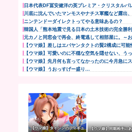
日本代表DF冨安健洋の英プレミア・クリスタルパレス
川底に沈んでいたマンモスやナチス軍艦など露出、熱
ニンテンドーダイレクトってやる意味あるの？
韓国人「熊本地震で見る日本の土木技術の完全勝利を
元カノと同窓会で再会、終電逃して相部屋に。～お互
【ウマ娘】差しはエバヤンタクトの賢2構成に可能性
【ウマ娘】可愛いのに不穏な空気を隠せない、うっか
【ウマ娘】先月何も言ってなかったのに今月急にスピ
【ウマ娘】うおっすげー盛り…
【ウマ娘】ウマ娘で一番やってはいけないマウントは
【画像】思わず保存したくなる「笑える画像・最高な
宮崎駿「心の穴を埋めるために、交配を重ねた毛虫み
倉持由香、息子の「自閉スペクトラム症」診断にショ
【悲報】阪神ドリスの大爆笑wwwwww
外国人「日本の未来は安泰だ」16歳MF三井寺眞、衝
？？？「ゲーム実況なんて誰でもできる」わい「
【ウマ娘】タイシンのフィギュ
【ウマ娘】同期相手にあ