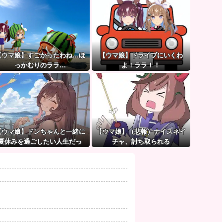
【ウマ娘】すごかったわね…ほ
【ウマ娘】ドライブにいくわ
っかむりのララ…
よ！ララ！！
【ウマ娘】ドンちゃんと一緒に
【ウマ娘】（悲報）ナイスネイ
夏休みを過ごしたい人生だっ
チャ、討ち取られる
た…