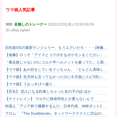
ウマ娘人気記事
999:
名無しのトレーナー
2023/12/31(木) 23:59:59.59
ID:uMaLogNet
日向坂OGの最新ランジェリー、もうエグいだろ・・・(画像ど
ーん)
【画像】ロッテ「アイスとコラボするポケモンをください」ポ
ケモン公式「しょうがねえなぁ」
「暴走族じゃないのにコルク半ヘルメットを被ってた」と因縁
つけて暴行 少年らと父親(37)逮捕
【ウマ娘】あの目をしているドンちゃん。「どんどん美味しく
実る…♡」
【ウマ娘】先月何も言ってなかったのに今月急にスピ3言い出
したのが怪しいよな。
【ウマ娘】うおっすげー盛り…
【百合】 恋人になる約束しちゃった女の子の話 ほか
【ナイトレイン】 マルチに致命特化とか要らないんで…
外国人「アジア杯で優勝するんだ」日本代表、W杯ポット1入
りに現実味!?2030大会で出場枠「64」なら追い風に！アメリ
フロム「『The Duskbloods』ネットワークテストに沢山のご