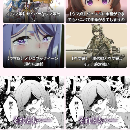
【ウマ娘】セイバーなウマ娘た
【ウマ娘】ジュエルに余裕ができ
ち。
てもハニバで本命がきてしまうの
だ。
【ウマ娘】メジロマックイーン
【ウマ娘】「現代戦とウマ娘よ
現行犯逮捕
り」←絶対強い