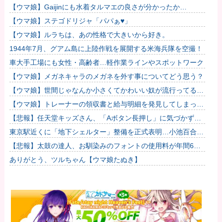
カ...
応募をいただき誠にありがとうございました｡」
【ウマ娘】Gaijinにも水着タルマエの良さが分かったか…
【ウマ娘】ステゴドリジャ「パパぁ♥」
【ウマ娘】ルラちは、あの性格で大きいから好き。
1944年7月、グアム島に上陸作戦を展開する米海兵隊を空撮！
車大手工場にも女性・高齢者…軽作業ラインやスポットワーク
【ウマ娘】メガネキャラのメガネを外す事についてどう思う？
【ウマ娘】世間じゃなんか小さくてかわいい奴が流行ってるら
しいな？
【ウマ娘】トレーナーの領収書と給与明細を発見してしまった
トプロ他
【悲報】任天堂キッズさん、「Aボタン長押し」に気づかず任
天堂に修正させてしまう他
東京駅近くに「地下シェルター」整備を正式表明…小池百合子
知事「多くの方が滞在、施設整備の効果高い」
【悲報】太鼓の達人、お馴染みのフォントの使用料が年間6万
から年間320万になったので変更に
ありがとう、ツルちゃん【ウマ娘たぬき】