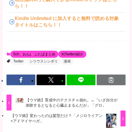
ら！！
Kindle Unlimited に加入すると無料で読める対象
タイトルはこちら！！
5ch、おんj、ふたばまとめ
X(Twitter)紹介
Twitter
シリウスシンボリ
漫画
【ウマ娘】育成中のテクスチャ崩れ。←「いざ自分が
体験するとなると心臓止まるんだが」「グロ」
【ウマ娘】変わったのは髪型だけ？「メジロライアン
×アドマイヤべガ」