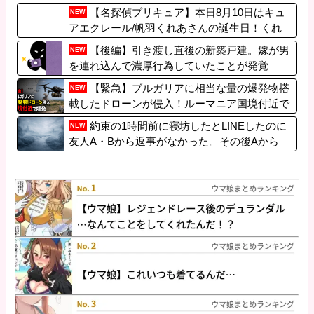
【名探偵プリキュア】本日8月10日はキュ
NEW
アエクレール/帆羽くれあさんの誕生日！くれ
あさん誕生日おめでとう！！
【後編】引き渡し直後の新築戸建。嫁が男
NEW
を連れ込んで濃厚行為していたことが発覚
【緊急】ブルガリアに相当な量の爆発物搭
NEW
載したドローンが侵入！ルーマニア国境付近で
爆発「おいウクライナ軍がよく使う機種だぞ」
約束の1時間前に寝坊したとLINEしたのに
NEW
友人A・Bから返事がなかった。その後Aから
「パンケーキ食べてるよ～♪」とLINEが…