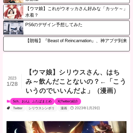
【ウマ娘】これがウオッカさん好みな「カッケ～」
水着？
PS6のデザイン予想してみた
【朗報】『Beast of Reincarnation』、神アプデ到来
【ウマ娘】シリウスさん、はち
2023
み～飲んだことないの？←「こう
1/28
いうのでいいんだよ」（漫画）
5ch、おんj、ふたばまとめ
X(Twitter)紹介
2023年1月29日
Twitter
シリウスシンボリ
漫画