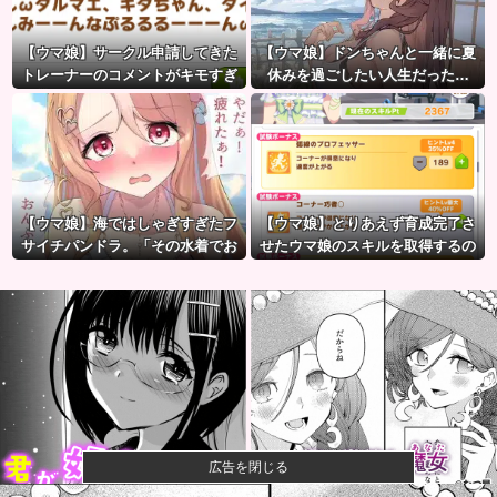
【ウマ娘】サークル申請してきた
【ウマ娘】ドンちゃんと一緒に夏
トレーナーのコメントがキモすぎ
休みを過ごしたい人生だった…
て草ｗｗｗ「このまま成長したら
どうなるんや…」
【ウマ娘】海ではしゃぎすぎたフ
【ウマ娘】とりあえず育成完了さ
サイチパンドラ。「その水着でお
せたウマ娘のスキルを取得するの
んぶはマズイ…」
が面倒…このまま終わらせたろ！
←「実はこれちょっと損してる
ぞ」
広告を閉じる