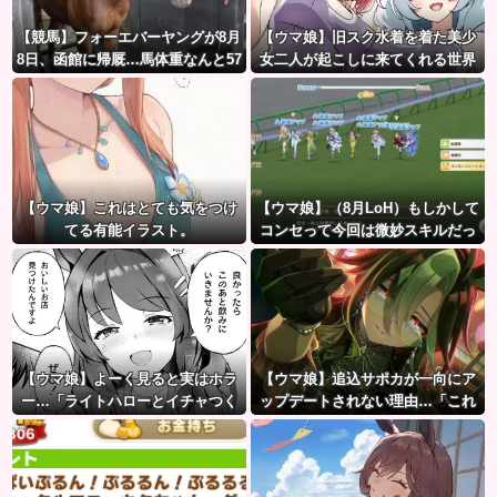
【競馬】フォーエバーヤングが8月
【ウマ娘】旧スク水着を着た美少
8日、函館に帰厩…馬体重なんと57
女二人が起こしに来てくれる世界
3キロ。←「デカすぎんだろ…」
に行きたかった…
【ウマ娘】これはとても気をつけ
【ウマ娘】（8月LoH）もしかして
てる有能イラスト。
コンセって今回は微妙スキルだっ
たりするか？
【ウマ娘】よーく見ると実はホラ
【ウマ娘】追込サポカが一向にア
ー…「ライトハローとイチャつく
ップデートされない理由…「これ
スティルトレ漫画」
だけ出さないってことは」