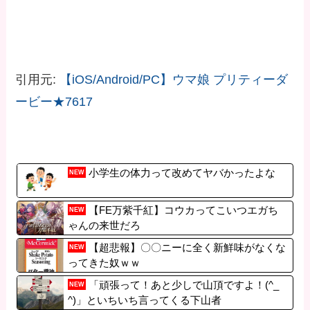
引用元:
【iOS/Android/PC】ウマ娘 プリティーダ
ービー★7617
小学生の体力って改めてヤバかったよな
NEW
【FE万紫千紅】コウカってこいつエガち
NEW
ゃんの来世だろ
【超悲報】〇〇ニーに全く新鮮味がなくな
NEW
ってきた奴ｗｗ
「頑張って！あと少しで山頂ですよ！(^_
NEW
^)」といちいち言ってくる下山者