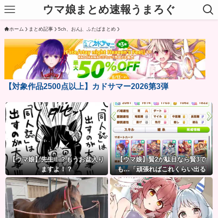
ウマ娘まとめ速報うまろぐ
ホーム
まとめ記事
5ch、おんj、ふたばまとめ
【対象作品2500点以上】カドサマー2026第3弾
【ウマ娘】先生！？もうお盆入り
【ウマ娘】賢2が駄目なら賢3で
ますよ！？
も…「頑張ればこれくらい出る
よ」