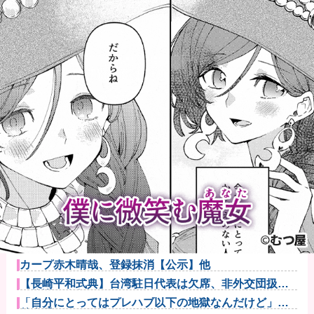
【朗報】ハンターハンター最新話、ベンジャミンが覚
醒して主人公...
【悲報】最新話のモンキー・D・ルフィさん、あまりに
も情けなさ...
【悲報】イオン、完全にヤケクソになるｗｗｗｗ
【動画】まんさん同士の事故、地獄
小園海斗、来店他
カープ赤木晴哉、登録抹消【公示】他
【長崎平和式典】台湾駐日代表は欠席、非外交団扱い
に抗議※今年...
「自分にとってはプレハブ以下の地獄なんだけど」と
某大手メーカ...