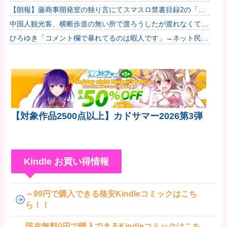
出せよ他
【朗報】藤商事開発室の独り言にてスマスロ禁書目録2の「隠
しボイス」&「隠し楽曲（telepath/Real）」解...
中国人観光客、横断歩道の無い所で渡ろうしたが渡れなくて日
本批判
ひろゆき「コメント欄で暴れてるのは暇人です」→ネット民、
一言で片付けられてしまうｗｗｗｗｗ
【対象作品2500点以上】カドサマー2026第3弾
Kindle お買い得情報
～99円で購入できる格安Kindleコミックはこち
ら！！
現在無料0円で購入できるKindleコミックはこち