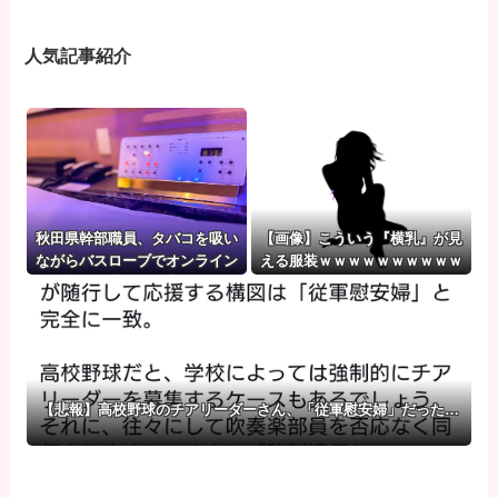
人気記事紹介
秋田県幹部職員、タバコを吸い
【画像】こういう『横乳』が見
ながらバスローブでオンライン
える服装ｗｗｗｗｗｗｗｗｗｗ
報道対応 背景には🏩のような
ｗｗ
壁紙
【悲報】高校野球のチアリーダーさん、「従軍慰安婦」だった…