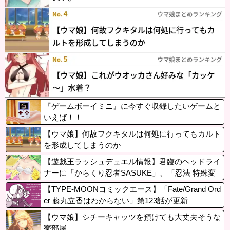
『ゲームボーイミニ』に今すぐ収録したいゲームと
いえば！！
【ウマ娘】何故フクキタルは何処に行ってもカルト
を形成してしまうのか
【遊戯王ラッシュデュエル情報】君臨のヘッドライ
ナーに「からくり忍者SASUKE」、「忍法 特殊変
化の術」等が新規収録決定！「秘密特捜人魚ヤエ」
【TYPE-MOONコミックエース】「Fate/Grand Ord
はイラスト違いも収録！
er 藤丸立香はわからない」第123話が更新
【ウマ娘】シチーキャッツを預けても大丈夫そうな
寮部屋