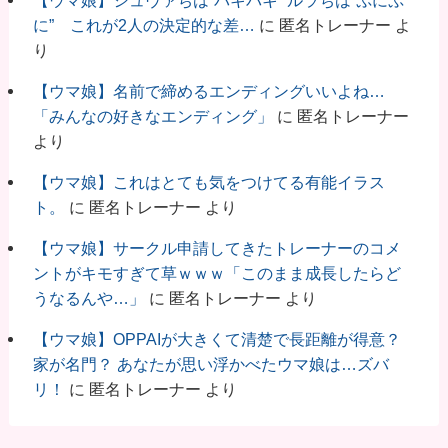
に” これが2人の決定的な差…
に
匿名トレーナー
よ
り
【ウマ娘】名前で締めるエンディングいいよね…
「みんなの好きなエンディング」
に
匿名トレーナー
より
【ウマ娘】これはとても気をつけてる有能イラス
ト。
に
匿名トレーナー
より
【ウマ娘】サークル申請してきたトレーナーのコメ
ントがキモすぎて草ｗｗｗ「このまま成長したらど
うなるんや…」
に
匿名トレーナー
より
【ウマ娘】OPPAIが大きくて清楚で長距離が得意？
家が名門？ あなたが思い浮かべたウマ娘は…ズバ
リ！
に
匿名トレーナー
より