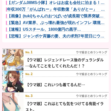
【ガンダム08MS小隊】オレはお盆も会社に泊まる！！
他
年収300万「がんばれー」年収数億「ありがとー」 ←
おかしく...
【画像】(tuki)ちゃんのおつぱいが成長期で限界突破
www...
【緊急】AV業界、ぶっ壊れ最強が現れインフレ 環境崩
壊ｗｗｗ...
【速報】USスチール、1800億円の黒字
wwwwwwwwww...
【悲報】ジャンポケ斉藤の妻、夫の求刑7年翌日にウキ
ウキでIn...