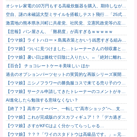
娘に色々開示されてしまう
オシャレ家電の10万円もする高級炊飯器を購入、期待しながら
御飯を炊いてみた結果……
空自、謎の未確認大型ミサイルを搭載しテスト飛行…「25式地
対艦誘導弾」空中発射型が初めて姿を見せた！
激震地の熊本県氷川町に共産党、社民党、立憲民政党等の左派
の救援は影すら見えず。住民苦言
【悲報】パン屋さん、「難易度」が高すぎるｗｗｗｗｗ
【ウマ娘】ライトハロー × 島風衣装とかいう凶悪すぎる組み合
わせｗｗｗ「大変なことに…」
【ウマ娘】ついに見つけました…トレーナーさんの領収書と給
与明細！！
【ウマ娘】暑い日は膝枕で日陰に入りたい。←「絶対に離れた
くない場所だな」
【百合】 チョコレートケーキ美味しい ほか
過去のオプションパーツセットの実質的な再販シリーズ展開止
まるの早すぎない？
【ウマ娘】ニシノフラワーの勝負服コスで来てる売り子のウマ
娘！？
【ウマ娘】サークル申請してきたトレーナーのコメントがキモ
すぎて草ｗｗｗ「このまま成長したらどうなるんや…」
AI進化したら勉強する意味なくない？
【終了？】高市フィーバー、一転して”高市ショック”へ…支持
率も市場も急降下ｗｗｗｗｗｗｗｗ
【ウマ娘】これが完成版のダスカフィギュア！？「デカ過ぎん
だろ…」
【ウマ娘】さすがKFCはよく分かってらっしゃる…
【ウマ娘】？？？「ワイのスタドトウは高級品です。」←元気