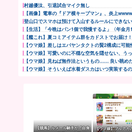
村越優汰、引退試合マイク無し
【画像】電車の『ドア横キープマン』、炎上wwww
登山口でスマホは預けて入山するルールにできないで
【生活】「今晩はパン1個で我慢するよ」〈年金月17万
【艦これ】夏コミアイテム群をカドストでお届け
【ウマ娘】差しはエバヤンタクトの賢2構成に可能性
【ウマ娘】可愛いのに不穏な空気を隠せない、うっか
【ウマ娘】見ねば無作法というもの…… 良い眺めだタ
【ウマ娘】そういえば水着ダスカはいつ実装するのだろ
【ウマ娘】アイちゃんをいやらしい目で見ないで！！→
西武・中村剛也が今季初昇格！首位ソフトバンク戦で
Switch『カルドセプト ザ ファースト』1,858 本
【動画】自動ドアの仕組みを理解した富山のツバ
【熊本地震】発生後に居酒屋店内から温泉が吹き出す 
【5期該当者なし】乃木坂46金川紗耶、rienda 20周年
【試合実況】ヤクルトvs巨人 8/7/18:00 先発 奥川...
【競馬】ルメール騎手が『自身
【ウマ娘】ブルアカ