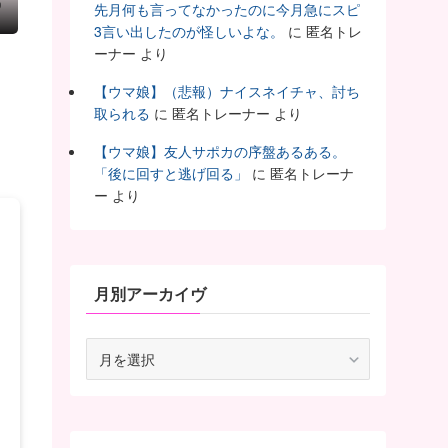
ち
先月何も言ってなかったのに今月急にスピ
3言い出したのが怪しいよな。
に
匿名トレ
ーナー
より
【ウマ娘】（悲報）ナイスネイチャ、討ち
取られる
に
匿名トレーナー
より
【ウマ娘】友人サポカの序盤あるある。
「後に回すと逃げ回る」
に
匿名トレーナ
ー
より
月別アーカイヴ
月
別
ア
ー
カ