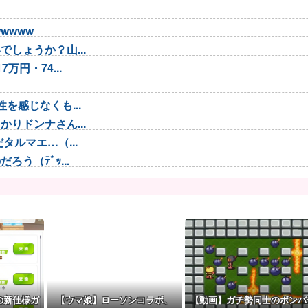
wwww
しょうか？山...
円・74...
！
を感じなくも...
りドンナさん...
ルマエ…（...
う（ﾃﾞｯ...
 わかりま...
スタメン起用...
メが賢い。
← これ前...
...
の新仕様ガ
【ウマ娘】ローソンコラボ、
【動画】ガチ勢同士のボンバ