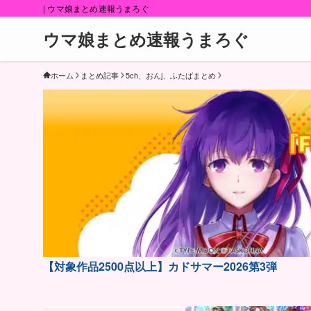
| ウマ娘まとめ速報うまろぐ
ウマ娘まとめ速報うまろぐ
ホーム
まとめ記事
5ch、おんj、ふたばまとめ
【対象作品2500点以上】カドサマー2026第3弾