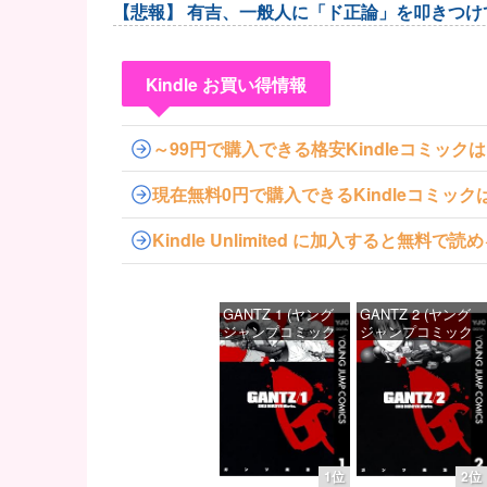
【悲報】 有吉、一般人に「ド正論」を叩きつけ
Kindle お買い得情報
～99円で購入できる格安Kindleコミック
現在無料0円で購入できるKindleコミッ
Kindle Unlimited に加入すると無
GANTZ 1 (ヤング
GANTZ 2 (ヤング
ジャンプコミック
ジャンプコミック
スDIGITAL)
スDIGITAL)
価格：¥100
価格：¥100
1位
2位