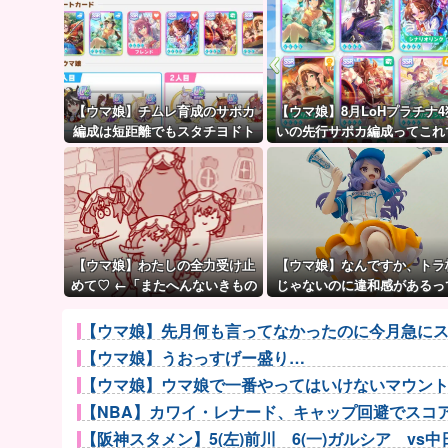
【ウマ娘】チムレ育成のサポカ
【ウマ娘】8月LoHプラチナ4
編成は短距離でもスタチヨドト
いの先行サポカ編成ってこれ
ウを編成するってマジ！？ 根性
大丈夫？
サポカを編成していた意味…
【ウマ娘】わたしの全力受け止
【ウマ娘】なんですか、トラ
めて♡ ←「またへんないきもの
じゃないのに違和感があるっ
がふえてる…」
言いたいんですか？
【ウマ娘】先月何も言ってなかったのに今月急にス
【ウマ娘】うおっすげー盛り…
【ウマ娘】ウマ娘で一番やってはいけないマウン
【NBA】カワイ・レナード、キャップ回避でスコアボ
【阪神スタメン】5(左)前川 6(一)ガルシア vs中日 