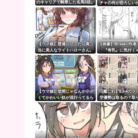
ライオンズ対ホークス 18:00～（ベルーナドーム)
のキャリアで騎乗した名馬5頭』
チャの何が恐ろしい
を語る
【ウマ娘】（審議）無凸ブーケと完凸シャカール、中
ウマ娘ガチャに例え
だな？
【ウマ娘】覚醒Lv6、7の解放が今後2か月置きに実装
【ウマ娘】普通にしてたら真っ
【画像】咲-saki-作
当に美人なライトハローさん。
『奇乳』に気付く
（結局飲んでしまう）
【ウマ娘】世間じゃなんか小さ
【艦これ】E3-4のラ
くてかわいい奴が流行ってるら
空優勢は取るの？取
しいな？