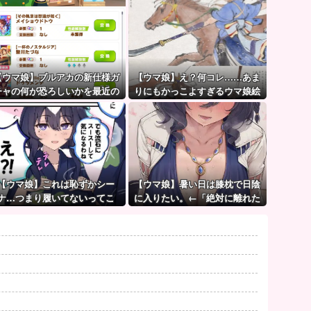
【ウマ娘】ブルアカの新仕様ガ
【ウマ娘】え？何コレ……あま
チャの何が恐ろしいかを最近の
りにもかっこよすぎるウマ娘絵
ウマ娘ガチャに例えると…地獄
巻。
だな？
【ウマ娘】これは恥ずかシー
【ウマ娘】暑い日は膝枕で日陰
ナ…つまり履いてないってこ
に入りたい。←「絶対に離れた
と！？
くない場所だな」