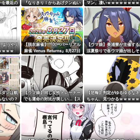
かを最近の
『なりきり！からあげクンぬい
マン、凄いｗｗｗｗｗｗｗｗ
距離先行編成...
ると…地獄
ぐるみ』などの追加グッズ情報
ｗｗｗ
公開
予定！第...
者、ようやく
【脱衣麻雀】『スーパーリアル
【ウマ娘】美浦寮が主催する
ｗｗｗｗ
麻雀 Venus Returns』8月27日
涼夏祭りで各ウマ娘が出しそ
に発売決定！
な催し物
スダンは航
【ウマ娘】同じ女性トレーナー
【悲報】判定がゆるゆるなネ
らないの？
でも運命の対比が美しい…【ス
ちゃん、見つかるｗｗｗｗｗ
タブロ第63話】