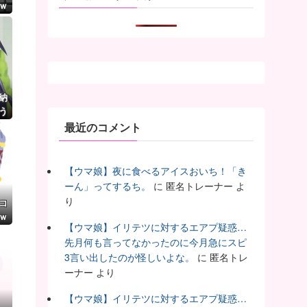
ｗ
納
う
最近のコメント
【ウマ娘】夜に食べるアイスおいち！「き
ーん」ってするち。
に
匿名トレーナー
よ
り
コ
ｗ
【ウマ娘】イリテツに対するエアプ疑惑…
先月何も言ってなかったのに今月急にスピ
3言い出したのが怪しいよな。
に
匿名トレ
ーナー
より
【ウマ娘】イリテツに対するエアプ疑惑…