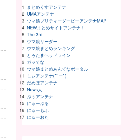
まとめくすアンテナ
UMAアンテナ
ウマ娘プリティーダービーアンテナMAP
NEWまとめサイトアンテナ！
The 3rd
ウマ娘リーダー
ウマ娘まとめランキング
とろたまヘッドライン
ガッてな
ウマ娘まとめあんてなポータル
しぃアンテナ(*ﾟーﾟ)
だめぽアンテナ
News人
ぷぅアンテナ
にゅーぷる
にゅーもふ
にゅーおた