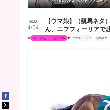
【ウマ娘】ステゴドリジャ「パパぁ♥」
【ウマ娘】（競馬ネタ
2022
4/04
ん、エフフォーリアで
5ch、おんj、ふたばまとめ
エフフォーリア
競馬ネタ