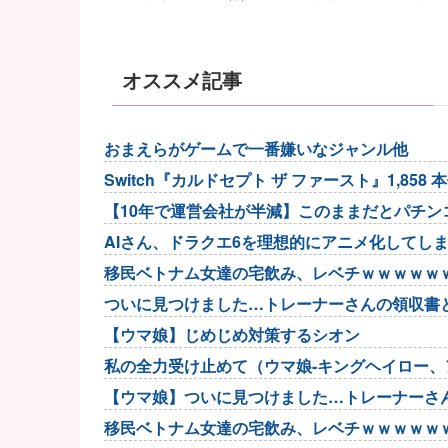
オススメ記事
おまえらがゲームで一番嫌いなジャンル他
Switch『カルドセプト ザ ファースト』1,858 
【10年で運営会社が半減】このままだとパチ
AIさん、ドラクエ6を理想的にアニメ化してし
移民ベトナム女達の宅飲み、レベチｗｗｗｗｗ
ついに見つけました…トレーナーさんの領収書
【ウマ娘】じめじめ対策するシオン
私の全力受け止めて（ウマ娘-キングヘイロー
【ウマ娘】ついに見つけました…トレーナーさ
移民ベトナム女達の宅飲み、レベチｗｗｗｗｗ