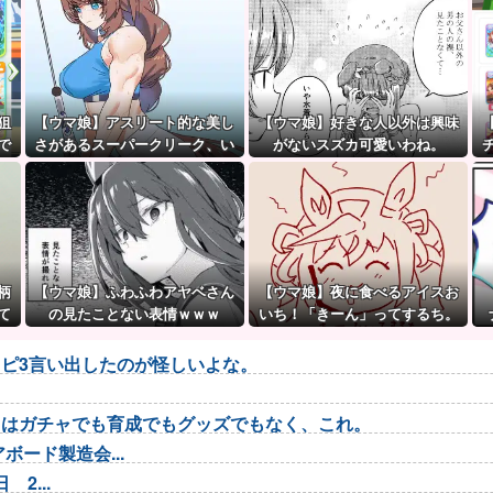
狙
【ウマ娘】アスリート的な美し
【ウマ娘】好きな人以外は興味
で
さがあるスーパークリーク、い
がないスズカ可愛いわね。
いよね…
柄
【ウマ娘】ふわふわアヤベさん
【ウマ娘】夜に食べるアイスお
て
の見たことない表情ｗｗｗ
いち！「きーん」ってするち。
ピ3言い出したのが怪しいよな。
トはガチャでも育成でもグッズでもなく、これ。
ード製造会...
2...