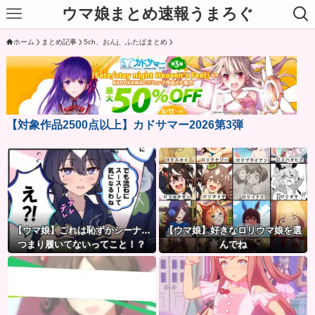
ウマ娘まとめ速報うまろぐ
ホーム
まとめ記事
5ch、おんj、ふたばまとめ
【対象作品2500点以上】カドサマー2026第3弾
【ウマ娘】これは恥ずかシーナ…
【ウマ娘】好きなロリウマ娘を選
つまり履いてないってこと！？
んでね