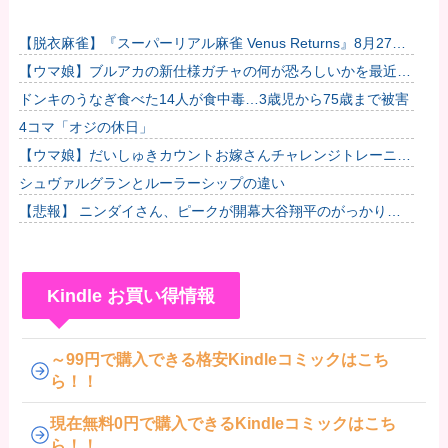
【脱衣麻雀】『スーパーリアル麻雀 Venus Returns』8月27日
に発売決定！他
【ウマ娘】ブルアカの新仕様ガチャの何が恐ろしいかを最近の
ウマ娘ガチャに例えると…地獄だな？他
ドンキのうなぎ食べた14人が食中毒…3歳児から75歳まで被害
4コマ「オジの休日」
【ウマ娘】だいしゅきカウントお嫁さんチャレンジトレーニン
グを自分も取り入れてみるのはどうかと厳格な自分に提案して
シュヴァルグランとルーラーシップの違い
みたら無...
【悲報】 ニンダイさん、ピークが開幕大谷翔平のがっかりダ
イレクトだったと言われてしまう
Kindle お買い得情報
～99円で購入できる格安Kindleコミックはこち
ら！！
現在無料0円で購入できるKindleコミックはこち
ら！！