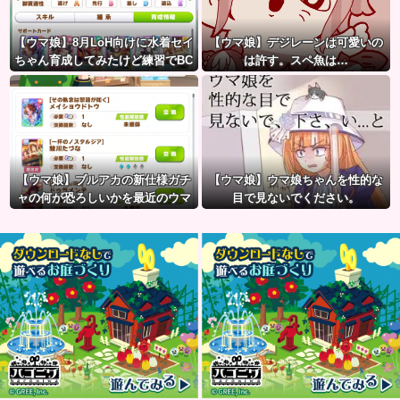
【ウマ娘】8月LoH向けに水着セイ
【ウマ娘】デジレーンは可愛いの
ちゃん育成してみたけど練習でBC
は許す。スペ魚は…
産アイちゃんのおやつになって
る。
【ウマ娘】ブルアカの新仕様ガチ
【ウマ娘】ウマ娘ちゃんを性的な
ャの何が恐ろしいかを最近のウマ
目で見ないでください。
娘ガチャに例えると…地獄だな？