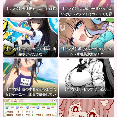
【ウマ娘】天才現る……これは叡
【ウマ娘】ウマ娘で一番やっては
智。
いけないマウントはガチャでも育
成でもグッズでもなく、これ。
【ウマ娘】ライトオって地味に曲
【ウマ娘】着ぐるみの中からムレ
線ボディだよな
ムレ水着美少女が！？
【ウマ娘】昔の水着がそのまま入
【ウマ娘】うおっすげー盛り…
るジャーニー…まるで成長してい
ない！？