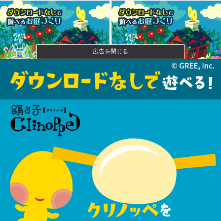
広告を閉じる
【悲報】風俗嬢やってる女の末路ｗｗｗｗｗｗｗｗｗ
ｗｗ
【悲報】映画館の客、ほぼバイオテロレベルのやらか
しで観客が避...
【悲報】ライザさん、お●ぱいを触られてしまうｗｗｗ
ｗｗｗｗｗ
【悲報】人気配信者「はっきり言う、ジャングリア沖
縄ほんとーー...
【悲報】フェミニスト「野球場の売り子は男がやれ！
いつまで女性...
【高校野球】青森山田のユニフォームが話題沸騰！称
賛続々 「涼...
謎の勢力「台湾有事で日本も戦争状態になる」←い
や、なんでそう...
魚介料理の美味しい県に観光に行きたいんやが他