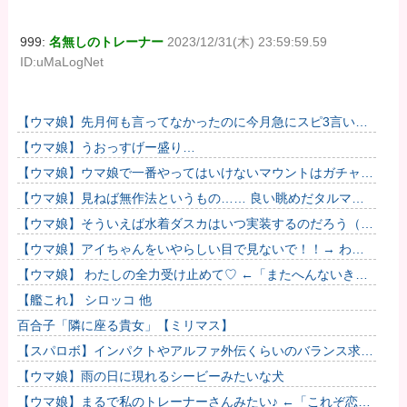
999:
名無しのトレーナー
2023/12/31(木) 23:59:59.59
ID:uMaLogNet
【ウマ娘】先月何も言ってなかったのに今月急にスピ3言い出
したのが怪しいよな。
【ウマ娘】うおっすげー盛り…
【ウマ娘】ウマ娘で一番やってはいけないマウントはガチャで
も育成でもグッズでもなく、これ。
【ウマ娘】見ねば無作法というもの…… 良い眺めだタルマ
エ…（殴
【ウマ娘】そういえば水着ダスカはいつ実装するのだろう（ﾃﾞ
ｯｯｯ
【ウマ娘】アイちゃんをいやらしい目で見ないで！！→ わか
りました…
【ウマ娘】 わたしの全力受け止めて♡ ←「またへんないきも
のがふえてる…」
【艦これ】 シロッコ 他
百合子「隣に座る貴女」【ミリマス】
【スパロボ】インパクトやアルファ外伝くらいのバランス求
む！！ → インパクトも最終的にはコアブースターで雑魚は
【ウマ娘】雨の日に現れるシービーみたいな犬
一撃で倒せ...
【ウマ娘】まるで私のトレーナーさんみたい♪ ←「これぞ恋愛