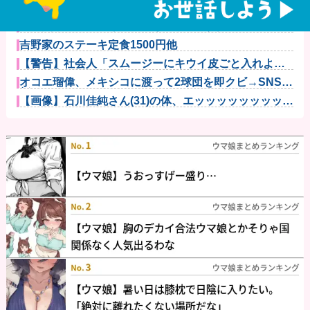
【悲報】吉岡里帆さん、アドリブで相手役俳優の手を
取りお胸に押...
【爆笑動画】ママさん「新しい洗濯機買って1発目に回
したらコレ...
吉野家のステーキ定食1500円他
【警告】社会人「スムージーにキウイ皮ごと入れよ。
これ美容にい...
オコエ瑠偉、メキシコに渡って2球団を即クビ→SNS更
新が3ヶ...
【画像】石川佳純さん(31)の体、エッッッッッッッッッ
ッッッ...