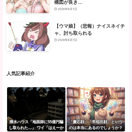
構図が良き…
2026年8月7日
【ウマ娘】（悲報）ナイスネイチ
ャ、討ち取られる
2026年8月7日
人気記事紹介
積水ハウス「地面師に55億円騙
「慶応顔」「早稲田顔」という
し取られた…」 ワイ「はえーか
のは本当にあるのでしょうか？