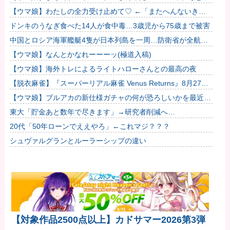
強者スペ一族…」
【ウマ娘】わたしの全力受け止めて♡ ←「またへんないきも
のがふえてる…」
ドンキのうなぎ食べた14人が食中毒…3歳児から75歳まで被害
中国とロシア海軍艦艇4隻が日本列島を一周…防衛省が全航路
を公開！
【ウマ娘】なんとかなれーーーッ(極道入稿)
【ウマ娘】海外トレによるライトハローさんとの最高の夜
【脱衣麻雀】『スーパーリアル麻雀 Venus Returns』8月27日
に発売決定！他
【ウマ娘】ブルアカの新仕様ガチャの何が恐ろしいかを最近の
ウマ娘ガチャに例えると…地獄だな？他
東大「貯金あと数年で尽きます」→研究者削減へ…
20代「50年ローンでええやろ」←これマジ？？？
シュヴァルグランとルーラーシップの違い
【対象作品2500点以上】カドサマー2026第3弾