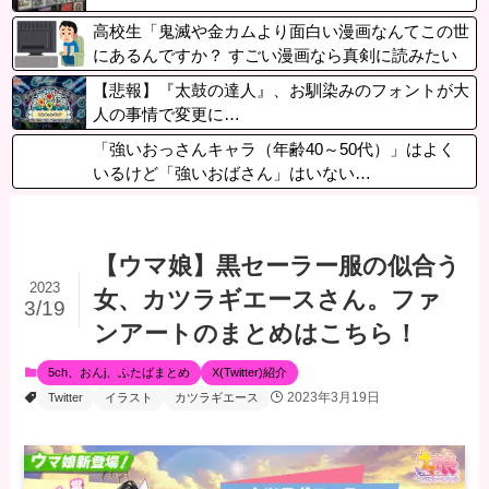
高校生「鬼滅や金カムより面白い漫画なんてこの世
にあるんですか？ すごい漫画なら真剣に読みたい
です」
【悲報】『太鼓の達人』、お馴染みのフォントが大
人の事情で変更に…
「強いおっさんキャラ（年齢40～50代）」はよく
いるけど「強いおばさん」はいない…
【ウマ娘】黒セーラー服の似合う
2023
女、カツラギエースさん。ファ
3/19
ンアートのまとめはこちら！
5ch、おんj、ふたばまとめ
X(Twitter)紹介
2023年3月19日
Twitter
イラスト
カツラギエース