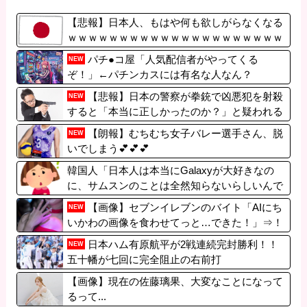
【悲報】日本人、もはや何も欲しがらなくなる
ｗｗｗｗｗｗｗｗｗｗｗｗｗｗｗｗｗｗｗｗｗ
ｗｗｗ
パチ●コ屋「人気配信者がやってくる
NEW
ぞ！」←パチンカスには有名な人なん？
【悲報】日本の警察が拳銃で凶悪犯を射殺
NEW
すると「本当に正しかったのか？」と疑われる
異常社会
【朗報】むちむち女子バレー選手さん、脱
NEW
いでしまう💕💕💕
韓国人「日本人は本当にGalaxyが大好きなの
に、サムスンのことは全然知らないらしいんで
す」
【画像】セブンイレブンのバイト「AIにち
NEW
いかわの画像を食わせてっと…できた！」⇒！
日本ハム有原航平が2戦連続完封勝利！！
NEW
五十幡が七回に完全阻止の右前打
【画像】現在の佐藤璃果、大変なことになって
るって...