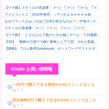
【ウマ娘】スティルの音楽隊「ﾆｬｰﾝ」「ﾆｬｰﾝ」「ﾆｬｰﾝ」「ﾆｬｰ
ﾝ?」他
ファミコンミニ「2016年発売」←マジかよｗｗｗｗｗ他
なぜフランス人はこれほど日本が好きなのか？…中国ネット
「中国と北朝鮮を除いて日本が好き」！
スティルの音楽隊「ﾆｬｰﾝ」「ﾆｬｰﾝ」「ﾆｬｰﾝ」「ﾆｬｰﾝ?」
【ウマ娘】「じゃんけんで負けた方が煽ぐゲーム」で10連敗中
のゼファー
【SS】「無敗の三冠ウマ娘に春秋シニア三冠、それと凱旋門
で勝利したら結婚してもいいよ」と担当ウマ娘に発言した普通
【朗報】 フロム新作Duskbloods、ネットワークテストキタ
のトレー...
━━━━(゜∀゜)━━━━!!
Kindle お買い得情報
～99円で購入できる格安Kindleコミックはこち
ら！！
現在無料0円で購入できるKindleコミックはこち
ら！！