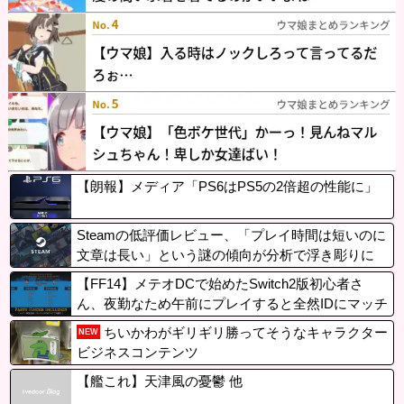
【朗報】メディア「PS6はPS5の2倍超の性能に」
Steamの低評価レビュー、「プレイ時間は短いのに
文章は長い」という謎の傾向が分析で浮き彫りに
【FF14】メテオDCで始めたSwitch2版初心者さ
ん、夜勤なため午前にプレイすると全然IDにマッチ
しないと嘆く。→「DCトラベルするかリージョン
ちいかわがギリギリ勝ってそうなキャラクター
NEW
内フリーマッチングを待ってほしい」
ビジネスコンテンツ
【艦これ】天津風の憂鬱 他