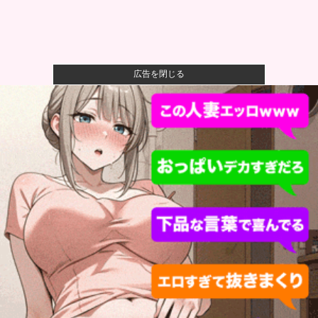
広告を閉じる
【画像】女さん「貧乳だから男水着で市民プールいっ
たら周りがコ...
【画像】女性、『大人のおもちゃ』を入れたままMRI
検査を受け...
一般作だけどエロいシーンがあって、妙にムラムラし
てしまった作...
【悲報】 幻影旅団の団長さん、激太りすると全てが台
無しになる
なぜフランス人はこれほど日本が好きなのか？…中国
ネット「中国...
熊本避難所で大工が手伝おうとしたら「勝手な事する
な」と行政側...
松井秀喜の凄さは31本塁打ではなく、高打率で打点稼
ぐ安定感こ...
日本韓国台湾「少子化です」←わかる 中国北朝鮮
「少子化です」...