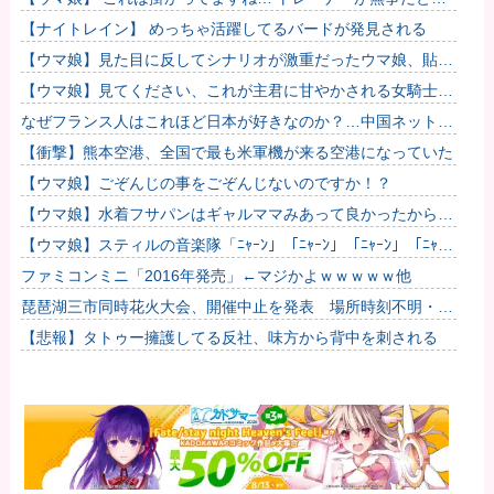
いのですが…
【ナイトレイン】 めっちゃ活躍してるバードが発見される
【ウマ娘】見た目に反してシナリオが激重だったウマ娘、貼
る。
【ウマ娘】見てください、これが主君に甘やかされる女騎士の
姿です。
なぜフランス人はこれほど日本が好きなのか？…中国ネット
「中国と北朝鮮を除いて日本が好き」！
【衝撃】熊本空港、全国で最も米軍機が来る空港になっていた
【ウマ娘】ごぞんじの事をごぞんじないのですか！？
【ウマ娘】水着フサパンはギャルママみあって良かったから引
く
【ウマ娘】スティルの音楽隊「ﾆｬｰﾝ」「ﾆｬｰﾝ」「ﾆｬｰﾝ」「ﾆｬｰ
ﾝ?」他
ファミコンミニ「2016年発売」←マジかよｗｗｗｗｗ他
琵琶湖三市同時花火大会、開催中止を発表 場所時刻不明・許
可なし・交通整理なし・市が関与否定
【悲報】タトゥー擁護してる反社、味方から背中を刺される