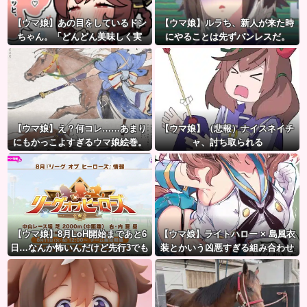
【ウマ娘】あの目をしているドン
【ウマ娘】ルラち、新人が来た時
ちゃん。「どんどん美味しく実
にやることは先ずパンレスだ。
る…♡」
【ウマ娘】え？何コレ……あまり
【ウマ娘】（悲報）ナイスネイチ
にもかっこよすぎるウマ娘絵巻。
ャ、討ち取られる
【ウマ娘】8月LoH開始まであと6
【ウマ娘】ライトハロー × 島風衣
日…なんか怖いんだけど先行3でも
装とかいう凶悪すぎる組み合わせ
大丈夫かな？
ｗｗｗ「大変なことに…」