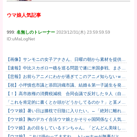
ウマ娘人気記事
999:
名無しのトレーナー
2023/12/31(木) 23:59:59.59
ID:uMaLogNet
【画像】サンモニの女子アナさん、日曜の朝から素材を提供し
てしまう
【速報】中比スカボロー礁を巡る問題で遂に米国参戦、まさか
のこっち擁護であっち批判！！
【悲報】お前らアニメにわかが過ぎてこのアニメ知らないｗｗ
ｗｗｗ
【祝】小坪慎也市議と添田詩織市議、結婚＆第一子誕生を発表
→ ｗｗｗｗｗｗｗｗｗｗｗｗ
【！】高市政権の消費税減税 合同会議で反対した９人（自民
党議員）が晒されてしまうｗｗｗｗｗｗ
「これを肯定的に書くとか頭がどうかしてるのか？」と某メデ
ィアの焚書称賛記事にツッコミ殺到、自分で本屋を作るとかそ
【ウマ娘】暑い日は膝枕で日陰に入りたい。←「絶対に離れた
ういう話...
くない場所だな」
【ウマ娘】胸のデカイ合法ウマ娘とかそりゃ国関係なく人気出
るわな
【ウマ娘】あの目をしているドンちゃん。「どんどん美味しく
実る…♡」
【ウマ娘】 これは掛かってますね… トレーナーが無事だとい