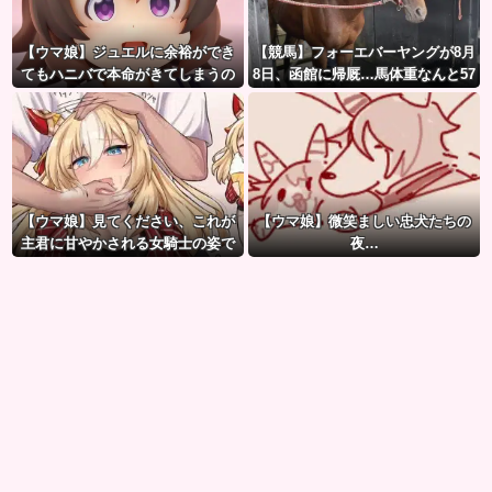
【ウマ娘】ジュエルに余裕ができ
【競馬】フォーエバーヤングが8月
てもハニバで本命がきてしまうの
8日、函館に帰厩…馬体重なんと57
だ。
3キロ。←「デカすぎんだろ…」
【ウマ娘】見てください、これが
【ウマ娘】微笑ましい忠犬たちの
主君に甘やかされる女騎士の姿で
夜…
す。