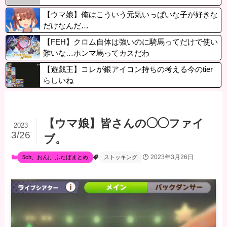
【ウマ娘】俺はこういう元気いっぱいな子が好きな
だけなんだ…
【FEH】クロム自体は強いのに騎馬ってだけで使い
難いな…ホンマ馬ってカスだわ
【遊戯王】コレが銀アイコン持ちの考える今のtier
らしいね
【ウマ娘】皆さんの◯◯ファイ
2023
3/26
ブ。
2023年3月26日
5ch、おんj、ふたばまとめ
ストッキング