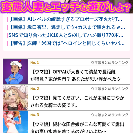
【画像】女芸人の吉住さん、メイクしたら普通に美人
の部類だった...
絵師「このイラストを描く過程をタイムラプスで動画
にしました！...
【画像】AIレベルの綺麗すぎるプロポーズ花火が打ち
上がる㊗?...
【画像】坂口杏里、逃走してウ●カスまで晒されるｗｗ
ｗｗｗ
SNSで知り合ったJK10人とS●Xしてハメ撮り770本撮
っ...
【警告】医師「米国では”ヘロインと同じくらいヤバい
薬”が日本...