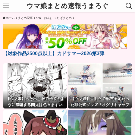
ウマ娘まとめ速報うまろぐ
ホーム
まとめ記事
5ch、おんj、ふたばまとめ
【対象作品2500点以上】カドサマー2026第3弾
【ウマ娘】へそ出し服で子犬のよ
【ウマ娘】コミケで配布予定だっ
うに威嚇する園児は色々まずい
た非公式グッズ「オグリキャップ
（ピスゴル）
タマモクロスアクリル定規」意外
(?)な落とし穴により配布を撤回す
ることに…