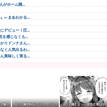
がホーム開...
←まあわかる...
デビュー！圧...
を感じなくも...
りドンナさん...
く人気出るわ...
美味しく実る...
3言い出した...
マチン...
..
騒ぎに・・・...
マ娘と
【ウマ娘】KFCコラボ ウマウ
【ウマ娘】よーく見ると実はホ