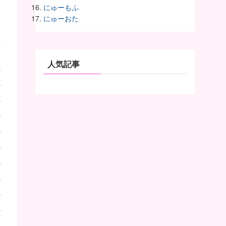
にゅーもふ
にゅーおた
人気記事