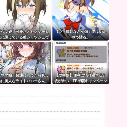
【ウマ娘】可愛さとセクシーを
【ウマ娘】なんか強くてはやい
兼ね備えている彼シャツシュヴ
やつ貼る。
ァち
【ウマ娘】普通にしてたら真っ
【ウマ娘】便利に慣れ過ぎると
当に美人なライトハローさん。
後が怖い…TP半額キャンペーン
（結局飲んでしまう）
が待ち遠しいわね