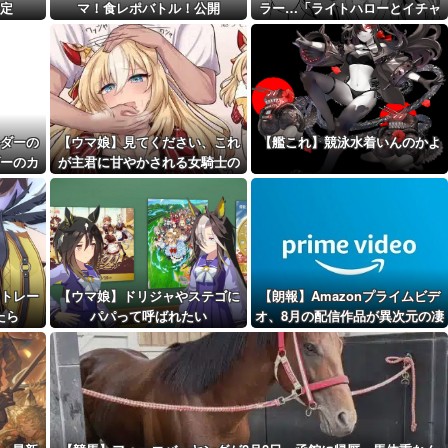
続くのに…
定
マ！食レポバトル！公開
ラー…「ライトハローとイチャ
距離先行編成...
つくスティルトレ漫画」
予定！第...
ダーの
【ウマ娘】見てください、これ
【艦これ】競泳水着いんのかよ
ーのカ
が主君に甘やかされる女騎士の
姿です。
トレー
【ウマ娘】ドリジャやステゴに
【朗報】Amazonプライムビデ
たら
パパって呼ばれたい
オ、8月の配信作品が異次元の凄
さ！体感気温50度越えへ