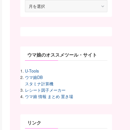
月
別
ア
ー
カ
イ
ヴ
ウマ娘のオススメツール・サイト
U-Tools
ウマ娘DB
スタミナ計算機
レシート因子メーカー
ウマ娘 情報 まとめ 置き場
リンク