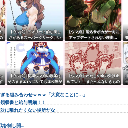
れ
【ウマ娘】アスリート的な美し
【ウマ娘】追込サポカが一向に
の
さがあるスーパークリーク、い
アップデートされない理由…
いよね…
「これだけ出さないってこと
は」
い
【ウマ娘】初期ウマ娘の原案は
【ウマ娘】わたしの全力受け止
す
そのままエ●ゲにいても違和感が
めて♡ ←「またへんないきもの
だ
ないんだ。
がふえてる…」
悪すぎる組み合わせｗｗｗ「大変なことに…」
の領収書と給与明細！！
絶対に離れたくない場所だな」
を制し開...