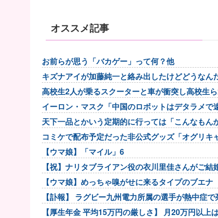
オススメ記事
お前らが思う「バカゲー」って何？他
キズナアイが加藤純一と絡み出したけどどうなん
高校生2人が乗るスクーターと車が衝突し高校生ら
イーロン・マスク「中国のロボットはデタラメで
天下一品とかいう定期的に行っては「こんなもんか
コミケで配布予定だった非公式グッズ「オグリキャ
布を撤回すること...
【ウマ娘】「マイル」6
【祝】ナリタブライアン役の衣川里佳さんがご結
【ウマ娘】めっちゃ嗅がせに来るタイプのブエナ
【訃報】 ラグビー九州電力所属の選手が熱中症で死
【厚生年金 平均15万円の厳しさ】 月20万円以上は