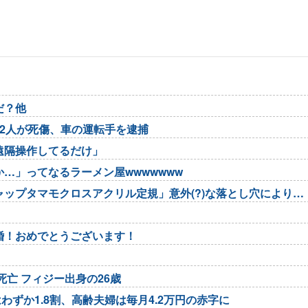
だ？他
2人が死傷、車の運転手を逮捕
遠隔操作してるだけ」
…」ってなるラーメン屋wwwwwww
ップタマモクロスアクリル定規」意外(?)な落とし穴により配
婚！おめでとうございます！
亡 フィジー出身の26歳
わずか1.8割、高齢夫婦は毎月4.2万円の赤字に