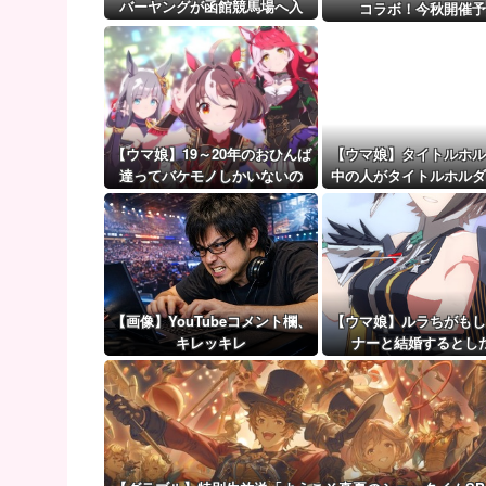
【次の覇権は？】スマホゲー倒産急増 🍙ですら
バーヤングが函館競馬場へ入
コラボ！今秋開催予
厩 573キロ 矢作師「もう1段
【ウマ娘】（審議）無凸ブーケと完凸シャカール、中
パワーアップ」
【ウマ娘】覚醒Lv6、7の解放が今後2か月置きに実装
【ウマ娘】19～20年のおひんば
【ウマ娘】タイトルホル
達ってバケモノしかいないの
中の人がタイトルホルダ
か？
ードを引く動画
【画像】YouTubeコメント欄、
【ウマ娘】ルラちがもし
キレッキレ
ナーと結婚するとし