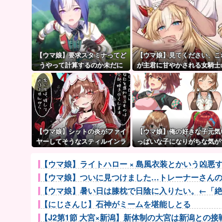
【ウマ娘】要求スタミナってど
【ウマ娘】見てください、こ
うやって計算するのか未だに
が主君に甘やかされる女騎士
謎…
姿です。
【ウマ娘】シットの炎がファイ
【ウマ娘】俺の好きな子元気
ヤーしてそうなスティルインラ
っぱいな子になりがちな気が
ブ（セーラーマーズ衣装）
る。←「元気OPPAIの間違い
ろ…」
【ウマ娘】ライトハロー × 島風衣装とかいう凶
【ウマ娘】ついに見つけました…トレーナーさん
【ウマ娘】暑い日は膝枕で日陰に入りたい。←「
【にじさんじ】石神がミームを堪能しとる
【J2第1節 大宮×新潟】新体制の大宮は新潟との接戦