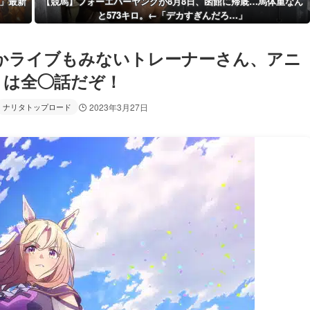
」最新
【競馬】フォーエバーヤングが8月8日、函館に帰厩…馬体重なん
と573キロ。←「デカすぎんだろ…」
かライブもみないトレーナーさん、アニ
OP」は全◯話だぞ！
ナリタトップロード
2023年3月27日