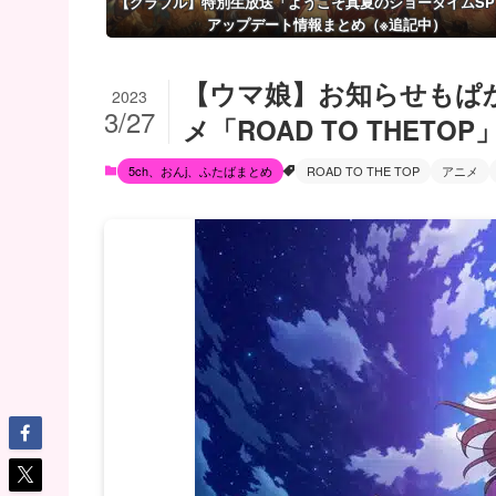
【グラブル】特別生放送「ようこそ真夏のショータイムSP
アップデート情報まとめ（※追記中）
【ウマ娘】お知らせもぱ
2023
3/27
メ「ROAD TO THET
5ch、おんj、ふたばまとめ
ROAD TO THE TOP
アニメ