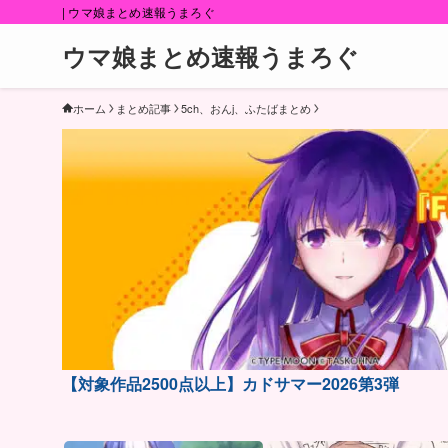
| ウマ娘まとめ速報うまろぐ
ウマ娘まとめ速報うまろぐ
ホーム
まとめ記事
5ch、おんj、ふたばまとめ
【対象作品2500点以上】カドサマー2026第3弾