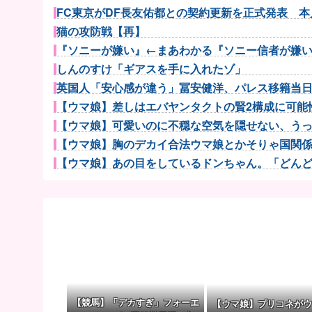
FC東京がDF長友佑都との契約更新を正式発表 本人
猫の攻防戦【再】
『ソニーが嫌い』←まあわかる『ソニー信者が嫌い』
しんのすけ「ギアスを手に入れたゾ」
英国人「安心感が違う」冨安健洋、パレス移籍当日に
【ウマ娘】差しはエバヤンタクトの賢2構成に可能性
【ウマ娘】可愛いのに不穏な空気を隠せない、うっか
【ウマ娘】胸のデカイ合法ウマ娘とかそりゃ国関係な
【ウマ娘】あの目をしているドンちゃん。「どんどん
【ウマ娘】先月何も言ってなかったのに今月急にスピ
お前らケンタウロスを思い浮かべてください
【J1第1節 C大阪×岡山】C大阪は逆転勝利でパブロ・
【試合結果】阪神vs中日 2026/08/08 【佐藤＆大山.
ジャクソン「ジメジメデスネー」
犬養毅「話せばわかる！」
韓国人「韓国サッカー協会の性接待報道、海外でも大
【競馬】「デカすぎ」フォーエ
【ウマ娘】プリコネがウ